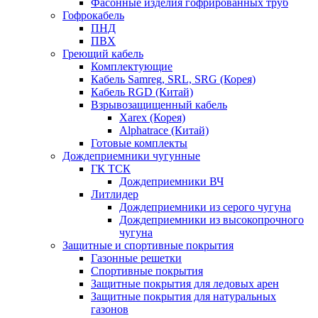
Фасонные изделия гофрированных труб
Гофрокабель
ПНД
ПВХ
Греющий кабель
Комплектующие
Кабель Samreg, SRL, SRG (Корея)
Кабель RGD (Китай)
Взрывозащищенный кабель
Xarex (Корея)
Alphatrace (Китай)
Готовые комплекты
Дождеприемники чугунные
ГК ТСК
Дождеприемники ВЧ
Литлидер
Дождеприемники из серого чугуна
Дождеприемники из высокопрочного
чугуна
Защитные и спортивные покрытия
Газонные решетки
Спортивные покрытия
Защитные покрытия для ледовых арен
Защитные покрытия для натуральных
газонов