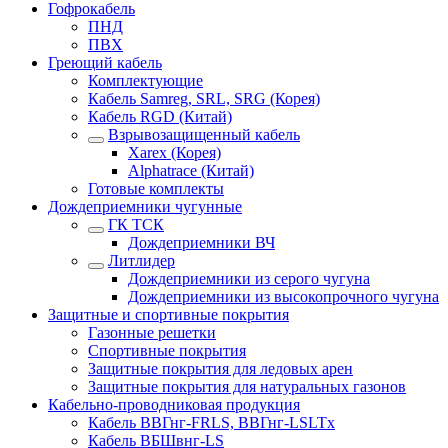
Гофрокабель
ПНД
ПВХ
Греющий кабель
Комплектующие
Кабель Samreg, SRL, SRG (Корея)
Кабель RGD (Китай)
Взрывозащищенный кабель
Xarex (Корея)
Alphatrace (Китай)
Готовые комплекты
Дождеприемники чугунные
ГК ТСК
Дождеприемники ВЧ
Литлидер
Дождеприемники из серого чугуна
Дождеприемники из высокопрочного чугуна
Защитные и спортивные покрытия
Газонные решетки
Спортивные покрытия
Защитные покрытия для ледовых арен
Защитные покрытия для натуральных газонов
Кабельно-проводниковая продукция
Кабель ВВГнг-FRLS, ВВГнг-LSLTx
Кабель ВБШвнг-LS