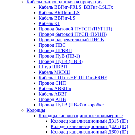
Кабельно-проводниковая продукция
Кабель ВВГнг-FRLS, ВВГнг-LSLTx
Кабель ВБШвнг-LS
Кабель ВВГнг-LS
Кабель КГ
Провод бытовой ПУГСП (ПУГНП)
Провод бытовой ПУСП (ПУНП)
Провод нагревательный ПНСВ
Провод ПВС
Провод ПГВВП
Провод ПуВ (ПВ-1)
Провод ПуГВ (ПВ-3)
Шнур ШВВП
Кабель МКЭШ
Кабель ППГнг-HF, ППГнг-FRHF
Провод СИП
Кабель АВБШв
Кабель АВВГ
Провод АПВ
Провод ПуГВ (ПВ-3) в коробке
Колодцы
Колодцы канализационные полимерные
Колодец канализационный Д315 (ID)
Колодец канализационный Д425 (ID)
Колодец канализационный Д600 (ID)