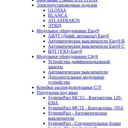
Электроустановочные изделия
GLOSSA
BLANCA
ATLASDESIGN
ЭТЮД
Модульное оборудование Easy9
АВДТ (Дифф. автоматы) Easy9
Автоматические выключатели Easy9 В
Автоматические выключатели Easy9 С
ВДТ (УЗО) Easy9
Модульное оборудование City9
Устройства диффиренциальной
защиты
Автоматические выключатели
Дополнительные модульные
устройства
Коробки распределительные C/У
Продукция под заказ
SystemePact MC1G - Контакторы 120-
630A
SystemePact MC1E - Контакторы <95A
SystemePact - Автоматические
выключатели
SystemePact - Соединительные блоки