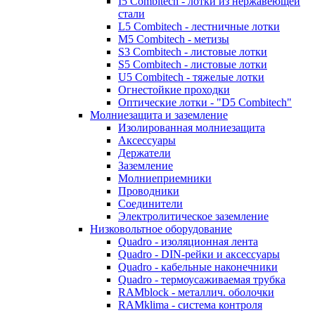
I5 Combitech - лотки из нержавеющей
стали
L5 Combitech - лестничные лотки
M5 Combitech - метизы
S3 Combitech - листовые лотки
S5 Combitech - листовые лотки
U5 Combitech - тяжелые лотки
Огнестойкие проходки
Оптические лотки - "D5 Combitech"
Молниезащита и заземление
Изолированная молниезащита
Аксессуары
Держатели
Заземление
Молниеприемники
Проводники
Соединители
Электролитическое заземление
Низковольтное оборудование
Quadro - изоляционная лента
Quadro - DIN-рейки и аксессуары
Quadro - кабельные наконечники
Quadro - термоусаживаемая трубка
RAMblock - металлич. оболочки
RAMklima - система контроля