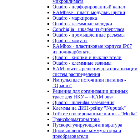
микроклимата
Quadro - перфорированный канал
RAMbase - пласт. модульн. щитки
Quadro - маркировка
Quadro - клеммные колодки
Conchiglia - шкафы из фибергласа
Quadro - промышленные разъемы
Quadro - хомуты
RAMbox - пластиковые корпуса IP67
из поликарбоната
Quadro - кнопки и выключатели
Quadro - клеммные зажимы
RAM power - решения для организации
систем распределения
Импульсные источники питания -
"Quadro"
Решения для организации шинных
трасс для НКУ – «RAM bus»
Quadro - шлейфы заземления
Клеммы на ДИН-рейку "Nuputuk"
Гибкие изолированные шины - "Media"
Трансформаторы тока
Пускорегулирующая аппаратура
Промышленные коммутаторы и
преобразователи