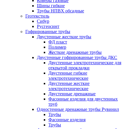
Коверы газовые
Шины гибкие
Трубы НПВХ обсадные
Геотекстиль
Сибур
Русгеосинт
Гофрированные трубы
Двустенные жесткие трубы
ФД пласт
Полимер
Жесткие дренажные трубы
Двустенные гофрированные трубы ДКС
Двустенные электротехнические для
открытой прокладки
Двустенные гибкие
электротехнические
Двустенные жесткие
электротехнические
Двустенные дренажные
Фасонные изделия для двустенных
труб
Одностенные дренажные трубы Рувинил
Трубы
Фасонные изделия
Трубы