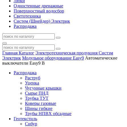
Люки
Одностенные дренажные
Поверхностный водосбор
Светотехника
Систем (Шнейдер) Электрик
Распродажа
Главная
Каталог
Электротехническая продукция Систэм
Электрик
Модульное оборудование Easy9
Автоматические
выключатели Easy9 В
Распродажа
Раструб
Уценка
Чугунные крышки
Сырье ПНД
Трубка ТУТ
Коверы газовые
Шины гибкие
Трубы НПВХ обсадные
Геотекстиль
Сибур