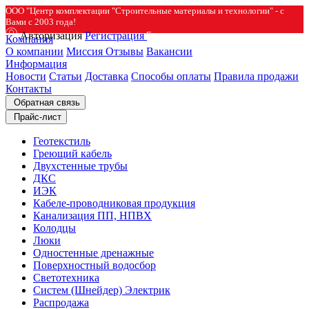
ООО "Центр комплектации "Строительные материалы и технологии" - с
Вами с 2003 года!
Авторизация
Регистрация
Компания
О компании
Миссия
Отзывы
Вакансии
Информация
Новости
Статьи
Доставка
Способы оплаты
Правила продажи
Контакты
Обратная связь
Прайс-лист
Геотекстиль
Греющий кабель
Двухстенные трубы
ДКС
ИЭК
Кабеле-проводниковая продукция
Канализация ПП, НПВХ
Колодцы
Люки
Одностенные дренажные
Поверхностный водосбор
Светотехника
Систем (Шнейдер) Электрик
Распродажа