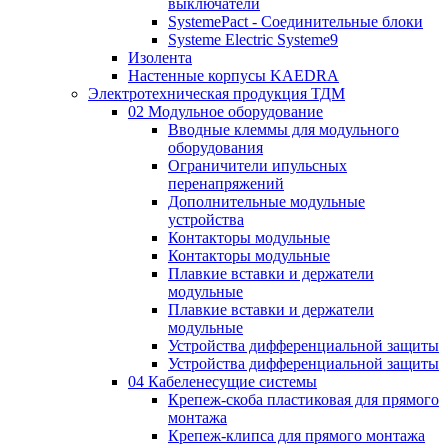
выключатели
SystemePact - Соединительные блоки
Systeme Electric Systeme9
Изолента
Настенные корпусы KAEDRA
Электротехническая продукция ТДМ
02 Модульное оборудование
Вводные клеммы для модульного
оборудования
Ограничители ипульсных
перенапряжений
Дополнительные модульные
устройства
Контакторы модульные
Контакторы модульные
Плавкие вставки и держатели
модульные
Плавкие вставки и держатели
модульные
Устройства дифференциальной защиты
Устройства дифференциальной защиты
04 Кабеленесущие системы
Крепеж-скоба пластиковая для прямого
монтажа
Крепеж-клипса для прямого монтажа