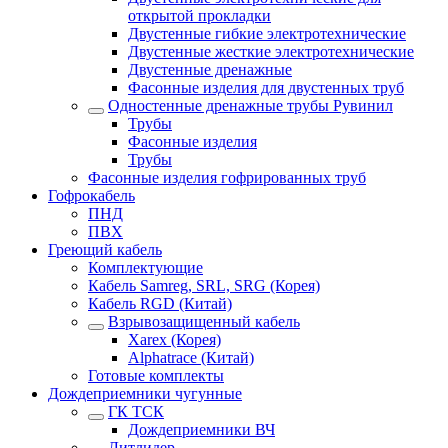
открытой прокладки
Двустенные гибкие электротехнические
Двустенные жесткие электротехнические
Двустенные дренажные
Фасонные изделия для двустенных труб
Одностенные дренажные трубы Рувинил
Трубы
Фасонные изделия
Трубы
Фасонные изделия гофрированных труб
Гофрокабель
ПНД
ПВХ
Греющий кабель
Комплектующие
Кабель Samreg, SRL, SRG (Корея)
Кабель RGD (Китай)
Взрывозащищенный кабель
Xarex (Корея)
Alphatrace (Китай)
Готовые комплекты
Дождеприемники чугунные
ГК ТСК
Дождеприемники ВЧ
Литлидер