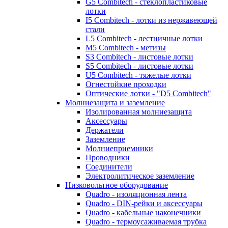
G5 Combitech - стеклопластиковые
лотки
I5 Combitech - лотки из нержавеющей
стали
L5 Combitech - лестничные лотки
M5 Combitech - метизы
S3 Combitech - листовые лотки
S5 Combitech - листовые лотки
U5 Combitech - тяжелые лотки
Огнестойкие проходки
Оптические лотки - "D5 Combitech"
Молниезащита и заземление
Изолированная молниезащита
Аксессуары
Держатели
Заземление
Молниеприемники
Проводники
Соединители
Электролитическое заземление
Низковольтное оборудование
Quadro - изоляционная лента
Quadro - DIN-рейки и аксессуары
Quadro - кабельные наконечники
Quadro - термоусаживаемая трубка