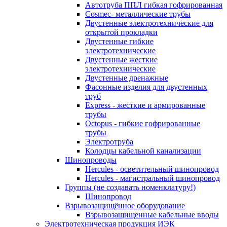
Автотруба ППЛ гибкая гофрированная
Cosmec- металлические трубы
Двустенные электротехнические для
открытой прокладки
Двустенные гибкие
электротехнические
Двустенные жесткие
электротехнические
Двустенные дренажные
Фасонные изделия для двустенных
труб
Express - жесткие и армированные
трубы
Octopus - гибкие гофрированные
трубы
Электротруба
Колодцы кабельной канализации
Шинопроводы
Hercules - осветительный шинопровод
Hercules - магистральный шинопровод
Группы (не создавать номенклатуру!)
Шинопровод
Взрывозащищённое оборудование
Взрывозащищенные кабельные вводы
Электротехническая продукция ИЭК