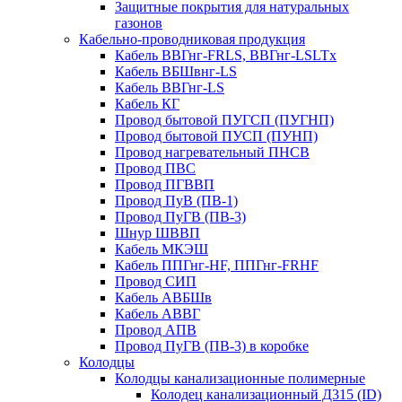
Защитные покрытия для натуральных
газонов
Кабельно-проводниковая продукция
Кабель ВВГнг-FRLS, ВВГнг-LSLTx
Кабель ВБШвнг-LS
Кабель ВВГнг-LS
Кабель КГ
Провод бытовой ПУГСП (ПУГНП)
Провод бытовой ПУСП (ПУНП)
Провод нагревательный ПНСВ
Провод ПВС
Провод ПГВВП
Провод ПуВ (ПВ-1)
Провод ПуГВ (ПВ-3)
Шнур ШВВП
Кабель МКЭШ
Кабель ППГнг-HF, ППГнг-FRHF
Провод СИП
Кабель АВБШв
Кабель АВВГ
Провод АПВ
Провод ПуГВ (ПВ-3) в коробке
Колодцы
Колодцы канализационные полимерные
Колодец канализационный Д315 (ID)