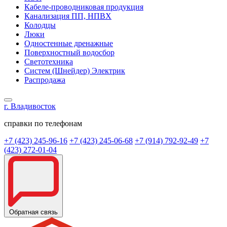
Кабеле-проводниковая продукция
Канализация ПП, НПВХ
Колодцы
Люки
Одностенные дренажные
Поверхностный водосбор
Светотехника
Систем (Шнейдер) Электрик
Распродажа
г. Владивосток
справки по телефонам
+7 (423) 245-96-16
+7 (423) 245-06-68
+7 (914) 792-92-49
+7
(423) 272-01-04
Обратная связь