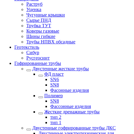
Раструб
Уценка
Чугунные крышки
Сырье ПНД
Трубка ТУТ
Коверы газовые
Шины гибкие
Трубы НПВХ обсадные
Геотекстиль
Сибур
Русгеосинт
Гофрированные трубы
Двустенные жесткие трубы
ФД пласт
SN6
SN8
Фасонные изделия
Полимер
SN8
Фассонные изделия
Жесткие дренажные трубы
тип 2
тип 1
Двустенные гофрированные трубы ДКС
Двустенные электротехнические для