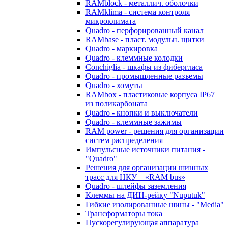
RAMblock - металлич. оболочки
RAMklima - система контроля
микроклимата
Quadro - перфорированный канал
RAMbase - пласт. модульн. щитки
Quadro - маркировка
Quadro - клеммные колодки
Conchiglia - шкафы из фибергласа
Quadro - промышленные разъемы
Quadro - хомуты
RAMbox - пластиковые корпуса IP67
из поликарбоната
Quadro - кнопки и выключатели
Quadro - клеммные зажимы
RAM power - решения для организации
систем распределения
Импульсные источники питания -
"Quadro"
Решения для организации шинных
трасс для НКУ – «RAM bus»
Quadro - шлейфы заземления
Клеммы на ДИН-рейку "Nuputuk"
Гибкие изолированные шины - "Media"
Трансформаторы тока
Пускорегулирующая аппаратура