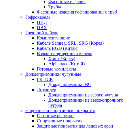
Фасонные изделия
Трубы
Фасонные изделия гофрированных труб
Гофрокабель
ПНД
ПВХ
Греющий кабель
Комплектующие
Кабель Samreg, SRL, SRG (Корея)
Кабель RGD (Китай)
Взрывозащищенный кабель
Xarex (Корея)
Alphatrace (Китай)
Готовые комплекты
Дождеприемники чугунные
ГК ТСК
Дождеприемники ВЧ
Литлидер
Дождеприемники из серого чугуна
Дождеприемники из высокопрочного
чугуна
Защитные и спортивные покрытия
Газонные решетки
Спортивные покрытия
Защитные покрытия для ледовых арен