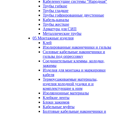
Кабеленесущие системы "Народная"
Трубы гибкие
Трубы гладкие
Трубы гофрированные двустенные
Кабель-каналы
Трубы жесткие
Арматура для СИП
Металлические трубы
05 Монтажные изделия
Клей
Изолированные наконечники и гильзы
Силовые кабельные наконечники и
гильзы под опрессовку
Соединительные клеммы, колодки,
зажимы
Изделия для монтажа и маркировки
кабеля
Термоусаживаемые материалы,
изделия холодной усадки и и
комплектующие к ним
Изоляционные материалы
Клейкие ленты
Блоки зажимов
Кабельные муфты
Болтовые кабельные наконечники и