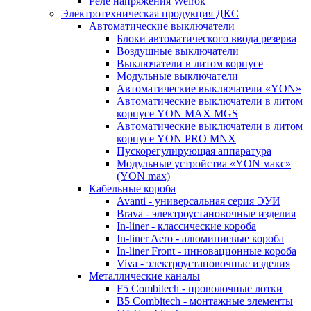
Реле напряжения Welrok
Электротехническая продукция ДКС
Автоматические выключатели
Блоки автоматического ввода резерва
Воздушные выключатели
Выключатели в литом корпусе
Модульные выключатели
Автоматические выключатели «YON»
Автоматические выключатели в литом
корпусе YON MAX MGS
Автоматические выключатели в литом
корпусе YON PRO MNX
Пускорегулирующая аппаратура
Модульные устройства «YON макс»
(YON max)
Кабельные короба
Avanti - универсальная серия ЭУИ
Brava - электроустановочные изделия
In-liner - классические короба
In-liner Aero - алюминиевые короба
In-liner Front - инновационные короба
Viva - электроустановочные изделия
Металлические каналы
F5 Combitech - проволочные лотки
B5 Combitech - монтажные элементы