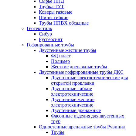
Сырье ПНД
Трубка ТУТ
Коверы газовые
Шины гибкие
Трубы НПВХ обсадные
Геотекстиль
Сибур
Русгеосинт
Гофрированные трубы
Двустенные жесткие трубы
ФД пласт
Полимер
Жесткие дренажные трубы
Двустенные гофрированные трубы ДКС
Двустенные электротехнические для
открытой прокладки
Двустенные гибкие
электротехнические
Двустенные жесткие
электротехнические
Двустенные дренажные
Фасонные изделия для двустенных
труб
Одностенные дренажные трубы Рувинил
Трубы