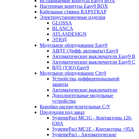
Встраиваемые корпусы Easy9 BOX
Настенные корпусы Easy9 BOX
Кабельные стяжки RAPSTRAP
Электроустановочные изделия
GLOSSA
BLANCA
ATLASDESIGN
ЭТЮД
Модульное оборудование Easy9
АВДТ (Дифф. автоматы) Easy9
Автоматические выключатели Easy9 В
Автоматические выключатели Easy9 С
ВДТ (УЗО) Easy9
Модульное оборудование City9
Устройства диффиренциальной
защиты
Автоматические выключатели
Дополнительные модульные
устройства
Коробки распределительные C/У
Продукция под заказ
SystemePact MC1G - Контакторы 120-
630A
SystemePact MC1E - Контакторы <95A
SystemePact - Автоматические