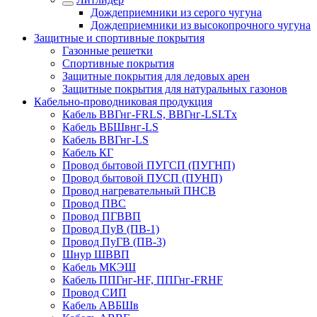
Дождеприемники из серого чугуна
Дождеприемники из высокопрочного чугуна
Защитные и спортивные покрытия
Газонные решетки
Спортивные покрытия
Защитные покрытия для ледовых арен
Защитные покрытия для натуральных газонов
Кабельно-проводниковая продукция
Кабель ВВГнг-FRLS, ВВГнг-LSLTx
Кабель ВБШвнг-LS
Кабель ВВГнг-LS
Кабель КГ
Провод бытовой ПУГСП (ПУГНП)
Провод бытовой ПУСП (ПУНП)
Провод нагревательный ПНСВ
Провод ПВС
Провод ПГВВП
Провод ПуВ (ПВ-1)
Провод ПуГВ (ПВ-3)
Шнур ШВВП
Кабель МКЭШ
Кабель ППГнг-HF, ППГнг-FRHF
Провод СИП
Кабель АВБШв