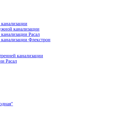
 канализации
ужной канализации
 канализации Расал
 канализации Флекстрон
тренней канализации
ии Расал
одная"