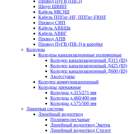
Провод ПуГВ (ПВ-3)
Шнур ШВВП
Кабель МКЭШ
Кабель ППГнг-HF, ППГнг-FRHF
Провод СИП
Кабель АВБШв
Кабель АВВГ
Провод АПВ
Провод ПуГВ (ПВ-3) в коробке
Колодцы
Колодцы канализационные полимерные
Колодец канализационный Д315 (ID)
Колодец канализационный Д425 (ID)
Колодец канализационный Д600 (ID)
Аксессуары
Колодец коммуникационный
Колодцы дренажные
Колодцы д.315/271 мм
Колодцы д.460/400 мм
Колодцы д.575/500 мм
Ливневая система
Линейный водоотвод
Полимер-песчаные
Линейный водоотвод Экотек
Линейный водоотвод Стилот