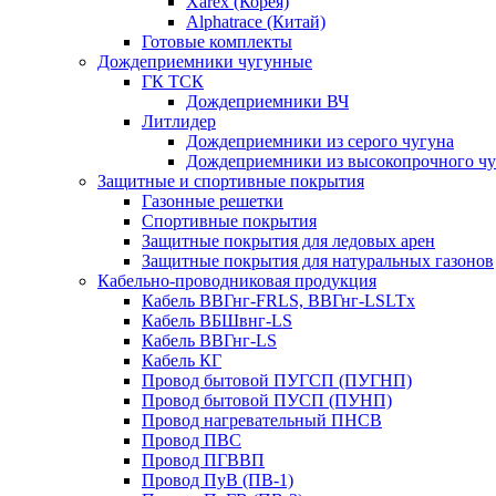
Xarex (Корея)
Alphatrace (Китай)
Готовые комплекты
Дождеприемники чугунные
ГК ТСК
Дождеприемники ВЧ
Литлидер
Дождеприемники из серого чугуна
Дождеприемники из высокопрочного чу
Защитные и спортивные покрытия
Газонные решетки
Спортивные покрытия
Защитные покрытия для ледовых арен
Защитные покрытия для натуральных газонов
Кабельно-проводниковая продукция
Кабель ВВГнг-FRLS, ВВГнг-LSLTx
Кабель ВБШвнг-LS
Кабель ВВГнг-LS
Кабель КГ
Провод бытовой ПУГСП (ПУГНП)
Провод бытовой ПУСП (ПУНП)
Провод нагревательный ПНСВ
Провод ПВС
Провод ПГВВП
Провод ПуВ (ПВ-1)