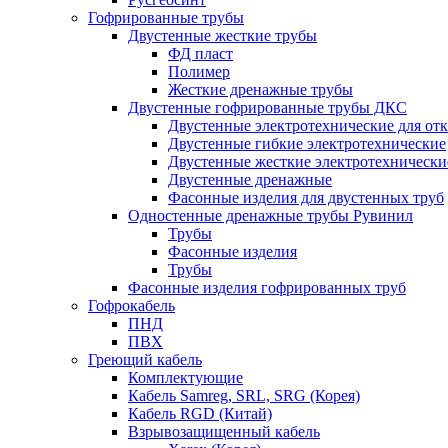
Гофрированные трубы
Двустенные жесткие трубы
ФД пласт
Полимер
Жесткие дренажные трубы
Двустенные гофрированные трубы ДКС
Двустенные электротехнические для от
Двустенные гибкие электротехнические
Двустенные жесткие электротехнически
Двустенные дренажные
Фасонные изделия для двустенных труб
Одностенные дренажные трубы Рувинил
Трубы
Фасонные изделия
Трубы
Фасонные изделия гофрированных труб
Гофрокабель
ПНД
ПВХ
Греющий кабель
Комплектующие
Кабель Samreg, SRL, SRG (Корея)
Кабель RGD (Китай)
Взрывозащищенный кабель