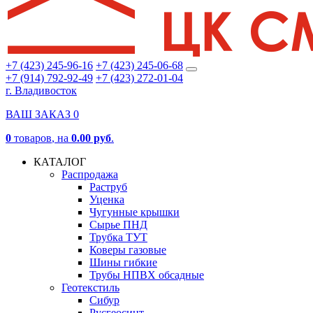
+7 (423) 245-96-16
+7 (423) 245-06-68
+7 (914) 792-92-49
+7 (423) 272-01-04
г. Владивосток
ВАШ ЗАКАЗ
0
0
товаров
, на
0.00 руб
.
КАТАЛОГ
Распродажа
Раструб
Уценка
Чугунные крышки
Сырье ПНД
Трубка ТУТ
Коверы газовые
Шины гибкие
Трубы НПВХ обсадные
Геотекстиль
Сибур
Русгеосинт