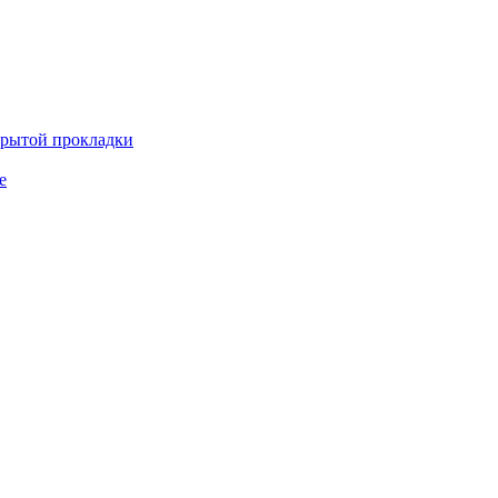
крытой прокладки
е