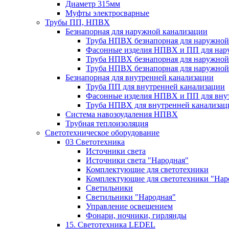
Диаметр 315мм
Муфты электросварные
Трубы ПП, НПВХ
Безнапорная для наружной канализации
Труба НПВХ безнапорная для наружной
Фасонные изделия НПВХ и ПП для нар
Труба НПВХ безнапорная для наружной
Труба НПВХ безнапорная для наружной
Безнапорная для внутренней канализации
Труба ПП для внутренней канализации
Фасонные изделия НПВХ и ПП для вну
Труба НПВХ для внутренней канализац
Система навозоудаления НПВХ
Трубная теплоизоляция
Светотехническое оборудование
03 Светотехника
Источники света
Источники света "Народная"
Комплектующие для светотехники
Комплектующие для светотехники "Нар
Светильники
Светильники "Народная"
Управление освещением
Фонари, ночники, гирлянды
15. Светотехника LEDEL