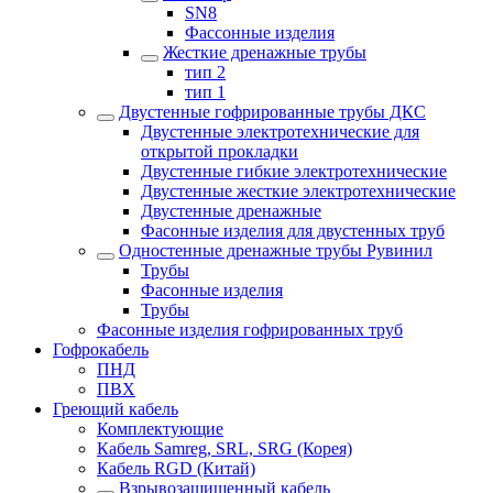
SN8
Фассонные изделия
Жесткие дренажные трубы
тип 2
тип 1
Двустенные гофрированные трубы ДКС
Двустенные электротехнические для
открытой прокладки
Двустенные гибкие электротехнические
Двустенные жесткие электротехнические
Двустенные дренажные
Фасонные изделия для двустенных труб
Одностенные дренажные трубы Рувинил
Трубы
Фасонные изделия
Трубы
Фасонные изделия гофрированных труб
Гофрокабель
ПНД
ПВХ
Греющий кабель
Комплектующие
Кабель Samreg, SRL, SRG (Корея)
Кабель RGD (Китай)
Взрывозащищенный кабель