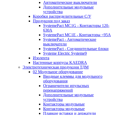
Автоматические выключатели
Дополнительные модульные
устройства
Коробки распределительные C/У
Продукция под заказ
SystemePact MC1G - Контакторы 120-
630A
SystemePact MC1E - Контакторы <95A
SystemePact - Автоматические
выключатели
SystemePact - Соединительные блоки
Systeme Electric Systeme9
Изолента
Настенные корпусы KAEDRA
Электротехническая продукция ТДМ
02 Модульное оборудование
Вводные клеммы для модульного
оборудования
Ограничители ипульсных
перенапряжений
Дополнительные модульные
устройства
Контакторы модульные
Контакторы модульные
Плавкие вставки и держатели