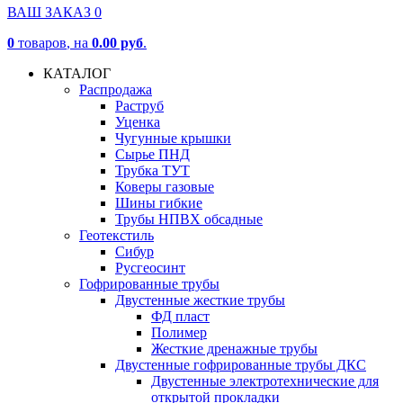
ВАШ ЗАКАЗ
0
0
товаров
, на
0.00 руб
.
КАТАЛОГ
Распродажа
Раструб
Уценка
Чугунные крышки
Сырье ПНД
Трубка ТУТ
Коверы газовые
Шины гибкие
Трубы НПВХ обсадные
Геотекстиль
Сибур
Русгеосинт
Гофрированные трубы
Двустенные жесткие трубы
ФД пласт
Полимер
Жесткие дренажные трубы
Двустенные гофрированные трубы ДКС
Двустенные электротехнические для
открытой прокладки