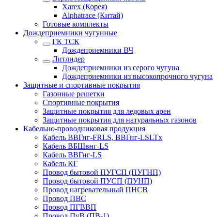
Xarex (Корея)
Alphatrace (Китай)
Готовые комплекты
Дождеприемники чугунные
ГК ТСК
Дождеприемники ВЧ
Литлидер
Дождеприемники из серого чугуна
Дождеприемники из высокопрочного чугуна
Защитные и спортивные покрытия
Газонные решетки
Спортивные покрытия
Защитные покрытия для ледовых арен
Защитные покрытия для натуральных газонов
Кабельно-проводниковая продукция
Кабель ВВГнг-FRLS, ВВГнг-LSLTx
Кабель ВБШвнг-LS
Кабель ВВГнг-LS
Кабель КГ
Провод бытовой ПУГСП (ПУГНП)
Провод бытовой ПУСП (ПУНП)
Провод нагревательный ПНСВ
Провод ПВС
Провод ПГВВП
Провод ПуВ (ПВ-1)