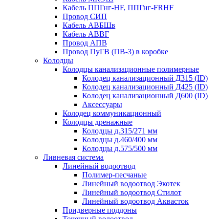
Кабель ППГнг-HF, ППГнг-FRHF
Провод СИП
Кабель АВБШв
Кабель АВВГ
Провод АПВ
Провод ПуГВ (ПВ-3) в коробке
Колодцы
Колодцы канализационные полимерные
Колодец канализационный Д315 (ID)
Колодец канализационный Д425 (ID)
Колодец канализационный Д600 (ID)
Аксессуары
Колодец коммуникационный
Колодцы дренажные
Колодцы д.315/271 мм
Колодцы д.460/400 мм
Колодцы д.575/500 мм
Ливневая система
Линейный водоотвод
Полимер-песчаные
Линейный водоотвод Экотек
Линейный водоотвод Стилот
Линейный водоотвод Аквасток
Придверные поддоны
Точечный водоотвод