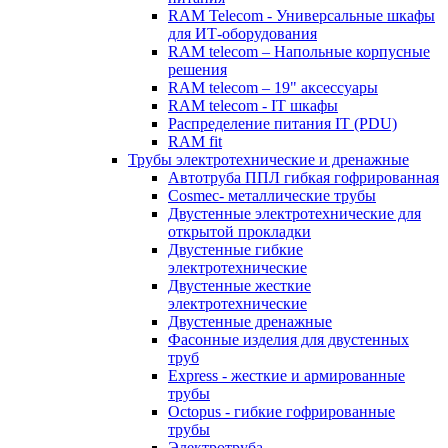
RAM Telecom - Универсальные шкафы
для ИТ-оборудования
RAM telecom – Напольные корпусные
решения
RAM telecom – 19" аксессуары
RAM telecom - IT шкафы
Распределение питания IT (PDU)
RAM fit
Трубы электротехнические и дренажные
Автотруба ППЛ гибкая гофрированная
Cosmec- металлические трубы
Двустенные электротехнические для
открытой прокладки
Двустенные гибкие
электротехнические
Двустенные жесткие
электротехнические
Двустенные дренажные
Фасонные изделия для двустенных
труб
Express - жесткие и армированные
трубы
Octopus - гибкие гофрированные
трубы
Электротруба