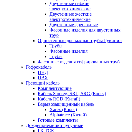
Двустенные гибкие
электротехнические
Двустенные жесткие
электротехнические
Двустенные дренажные
Фасонные изделия для двустенных
труб
Одностенные дренажные трубы Рувинил
Трубы
Фасонные изделия
Трубы
Фасонные изделия гофрированных труб
Гофрокабель
ПНД
ПВХ
Греющий кабель
Комплектующие
Кабель Samreg, SRL, SRG (Корея)
Кабель RGD (Китай)
Взрывозащищенный кабель
Xarex (Корея)
Alphatrace (Китай)
Готовые комплекты
Дождеприемники чугунные
ГК ТСК