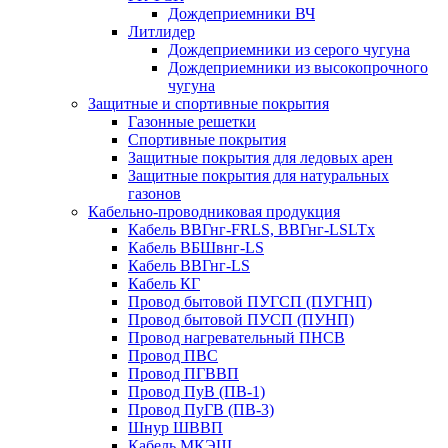
Дождеприемники ВЧ
Литлидер
Дождеприемники из серого чугуна
Дождеприемники из высокопрочного
чугуна
Защитные и спортивные покрытия
Газонные решетки
Спортивные покрытия
Защитные покрытия для ледовых арен
Защитные покрытия для натуральных
газонов
Кабельно-проводниковая продукция
Кабель ВВГнг-FRLS, ВВГнг-LSLTx
Кабель ВБШвнг-LS
Кабель ВВГнг-LS
Кабель КГ
Провод бытовой ПУГСП (ПУГНП)
Провод бытовой ПУСП (ПУНП)
Провод нагревательный ПНСВ
Провод ПВС
Провод ПГВВП
Провод ПуВ (ПВ-1)
Провод ПуГВ (ПВ-3)
Шнур ШВВП
Кабель МКЭШ