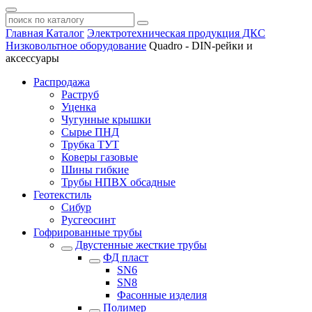
Главная
Каталог
Электротехническая продукция ДКС
Низковольтное оборудование
Quadro - DIN-рейки и
аксессуары
Распродажа
Раструб
Уценка
Чугунные крышки
Сырье ПНД
Трубка ТУТ
Коверы газовые
Шины гибкие
Трубы НПВХ обсадные
Геотекстиль
Сибур
Русгеосинт
Гофрированные трубы
Двустенные жесткие трубы
ФД пласт
SN6
SN8
Фасонные изделия
Полимер