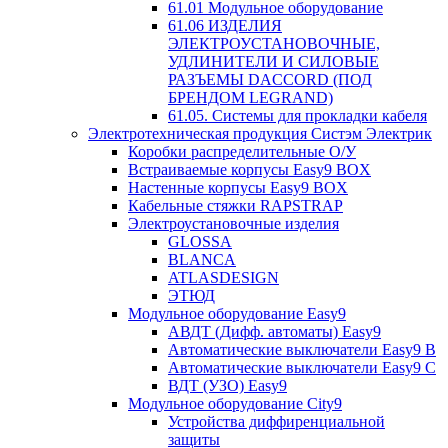
61.01 Модульное оборудование
61.06 ИЗДЕЛИЯ
ЭЛЕКТРОУСТАНОВОЧНЫЕ,
УДЛИНИТЕЛИ И СИЛОВЫЕ
РАЗЪЕМЫ DACCORD (ПОД
БРЕНДОМ LEGRAND)
61.05. Системы для прокладки кабеля
Электротехническая продукция Систэм Электрик
Коробки распределительные О/У
Встраиваемые корпусы Easy9 BOX
Настенные корпусы Easy9 BOX
Кабельные стяжки RAPSTRAP
Электроустановочные изделия
GLOSSA
BLANCA
ATLASDESIGN
ЭТЮД
Модульное оборудование Easy9
АВДТ (Дифф. автоматы) Easy9
Автоматические выключатели Easy9 В
Автоматические выключатели Easy9 С
ВДТ (УЗО) Easy9
Модульное оборудование City9
Устройства диффиренциальной
защиты