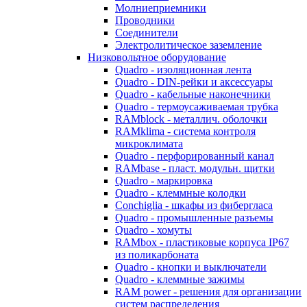
Молниеприемники
Проводники
Соединители
Электролитическое заземление
Низковольтное оборудование
Quadro - изоляционная лента
Quadro - DIN-рейки и аксессуары
Quadro - кабельные наконечники
Quadro - термоусаживаемая трубка
RAMblock - металлич. оболочки
RAMklima - система контроля
микроклимата
Quadro - перфорированный канал
RAMbase - пласт. модульн. щитки
Quadro - маркировка
Quadro - клеммные колодки
Conchiglia - шкафы из фибергласа
Quadro - промышленные разъемы
Quadro - хомуты
RAMbox - пластиковые корпуса IP67
из поликарбоната
Quadro - кнопки и выключатели
Quadro - клеммные зажимы
RAM power - решения для организации
систем распределения