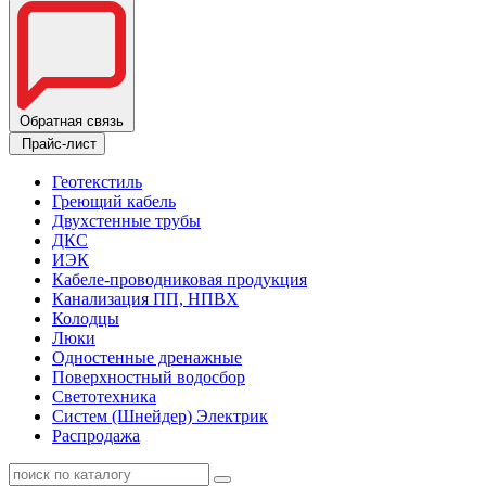
Обратная связь
Прайс-лист
Геотекстиль
Греющий кабель
Двухстенные трубы
ДКС
ИЭК
Кабеле-проводниковая продукция
Канализация ПП, НПВХ
Колодцы
Люки
Одностенные дренажные
Поверхностный водосбор
Светотехника
Систем (Шнейдер) Электрик
Распродажа