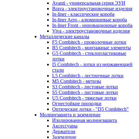
Avanti - универсальная серия ЭУИ
Brava - электроустановочные изделия
In-liner - классические короба
In-liner Aero - алюминиевые короба
In-liner Front - инновационные короба
Viva - электроустановочные изделия
Металлические каналы
F5 Combitech - проволочные лотки
B5 Combitech - монтажные элементы
G5 Combitech - стеклопластиковые
лотки
I5 Combitech - лотки из нержавеющей
стали
L5 Combitech - лестничные лотки
M5 Combitech - метизы
S3 Combitech - листовые лотки
S5 Combitech - листовые лотки
U5 Combitech - тяжелые лотки
Огнестойкие проходки
Оптические лотки - "D5 Combitech"
Молниезащита и заземление
Изолированная молниезащита
Аксессуары
Держатели
Заземление