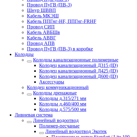
Провод ПуГВ (ПВ-3)
Шнур ШВВП
Кабель МКЭШ
Кабель ППГнг-HF, ППГнг-FRHF
Провод СИП
Кабель АВБШв
Кабель АВВГ
Провод АПВ
Провод ПуГВ (ПВ-3) в коробке
Колодцы
Колодцы канализационные полимерные
Колодец канализационный Д315 (ID)
Колодец канализационный Д425 (ID)
Колодец канализационный Д600 (ID)
Аксессуары
Колодец коммуникационный
Колодцы дренажные
Колодцы д.315/271 мм
Колодцы д.460/400 мм
Колодцы д.575/500 мм
Ливневая система
Линейный водоотвод
Полимер-песчаные
Линейный водоотвод Экотек
Пластиковые лотки Standart / Lite 100