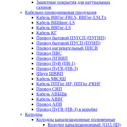
Защитные покрытия для натуральных
газонов
Кабельно-проводниковая продукция
Кабель ВВГнг-FRLS, ВВГнг-LSLTx
Кабель ВБШвнг-LS
Кабель ВВГнг-LS
Кабель КГ
Провод бытовой ПУГСП (ПУГНП)
Провод бытовой ПУСП (ПУНП)
Провод нагревательный ПНСВ
Провод ПВС
Провод ПГВВП
Провод ПуВ (ПВ-1)
Провод ПуГВ (ПВ-3)
Шнур ШВВП
Кабель МКЭШ
Кабель ППГнг-HF, ППГнг-FRHF
Провод СИП
Кабель АВБШв
Кабель АВВГ
Провод АПВ
Провод ПуГВ (ПВ-3) в коробке
Колодцы
Колодцы канализационные полимерные
Колодец канализационный Д315 (ID)