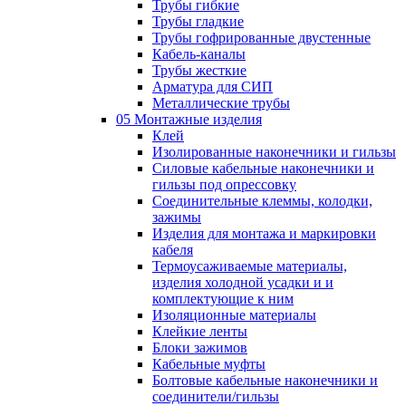
Трубы гибкие
Трубы гладкие
Трубы гофрированные двустенные
Кабель-каналы
Трубы жесткие
Арматура для СИП
Металлические трубы
05 Монтажные изделия
Клей
Изолированные наконечники и гильзы
Силовые кабельные наконечники и
гильзы под опрессовку
Соединительные клеммы, колодки,
зажимы
Изделия для монтажа и маркировки
кабеля
Термоусаживаемые материалы,
изделия холодной усадки и и
комплектующие к ним
Изоляционные материалы
Клейкие ленты
Блоки зажимов
Кабельные муфты
Болтовые кабельные наконечники и
соединители/гильзы