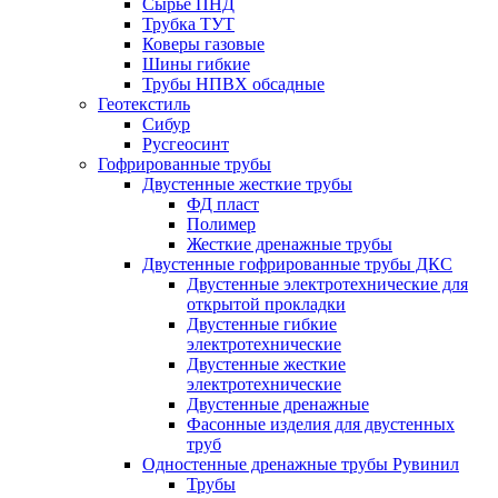
Сырье ПНД
Трубка ТУТ
Коверы газовые
Шины гибкие
Трубы НПВХ обсадные
Геотекстиль
Сибур
Русгеосинт
Гофрированные трубы
Двустенные жесткие трубы
ФД пласт
Полимер
Жесткие дренажные трубы
Двустенные гофрированные трубы ДКС
Двустенные электротехнические для
открытой прокладки
Двустенные гибкие
электротехнические
Двустенные жесткие
электротехнические
Двустенные дренажные
Фасонные изделия для двустенных
труб
Одностенные дренажные трубы Рувинил
Трубы