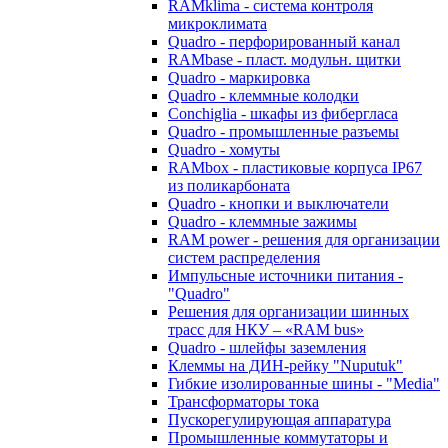
RAMklima - система контроля
микроклимата
Quadro - перфорированный канал
RAMbase - пласт. модульн. щитки
Quadro - маркировка
Quadro - клеммные колодки
Conchiglia - шкафы из фибергласа
Quadro - промышленные разъемы
Quadro - хомуты
RAMbox - пластиковые корпуса IP67
из поликарбоната
Quadro - кнопки и выключатели
Quadro - клеммные зажимы
RAM power - решения для организации
систем распределения
Импульсные источники питания -
"Quadro"
Решения для организации шинных
трасс для НКУ – «RAM bus»
Quadro - шлейфы заземления
Клеммы на ДИН-рейку "Nuputuk"
Гибкие изолированные шины - "Media"
Трансформаторы тока
Пускорегулирующая аппаратура
Промышленные коммутаторы и