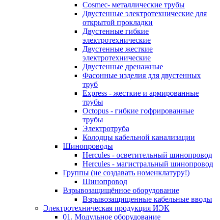
Cosmec- металлические трубы
Двустенные электротехнические для
открытой прокладки
Двустенные гибкие
электротехнические
Двустенные жесткие
электротехнические
Двустенные дренажные
Фасонные изделия для двустенных
труб
Express - жесткие и армированные
трубы
Octopus - гибкие гофрированные
трубы
Электротруба
Колодцы кабельной канализации
Шинопроводы
Hercules - осветительный шинопровод
Hercules - магистральный шинопровод
Группы (не создавать номенклатуру!)
Шинопровод
Взрывозащищённое оборудование
Взрывозащищенные кабельные вводы
Электротехническая продукция ИЭК
01. Модульное оборудование