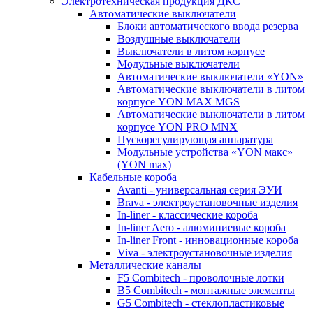
Электротехническая продукция ДКС
Автоматические выключатели
Блоки автоматического ввода резерва
Воздушные выключатели
Выключатели в литом корпусе
Модульные выключатели
Автоматические выключатели «YON»
Автоматические выключатели в литом
корпусе YON MAX MGS
Автоматические выключатели в литом
корпусе YON PRO MNX
Пускорегулирующая аппаратура
Модульные устройства «YON макс»
(YON max)
Кабельные короба
Avanti - универсальная серия ЭУИ
Brava - электроустановочные изделия
In-liner - классические короба
In-liner Aero - алюминиевые короба
In-liner Front - инновационные короба
Viva - электроустановочные изделия
Металлические каналы
F5 Combitech - проволочные лотки
B5 Combitech - монтажные элементы
G5 Combitech - стеклопластиковые