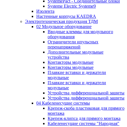
SystemePact - Соединительные блоки
Systeme Electric Systeme9
Изолента
Настенные корпусы KAEDRA
Электротехническая продукция ТДМ
02 Модульное оборудование
Вводные клеммы для модульного
оборудования
Ограничители ипульсных
перенапряжений
Дополнительные модульные
устройства
Контакторы модульные
Контакторы модульные
Плавкие вставки и держатели
модульные
Плавкие вставки и держатели
модульные
Устройства дифференциальной защиты
Устройства дифференциальной защиты
04 Кабеленесущие системы
Крепеж-скоба пластиковая для прямого
монтажа
Крепеж-клипса для прямого монтажа
Кабеленесущие системы "Народная"