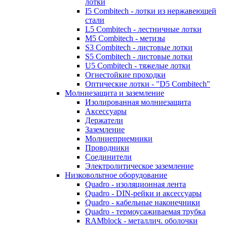
лотки
I5 Combitech - лотки из нержавеющей
стали
L5 Combitech - лестничные лотки
M5 Combitech - метизы
S3 Combitech - листовые лотки
S5 Combitech - листовые лотки
U5 Combitech - тяжелые лотки
Огнестойкие проходки
Оптические лотки - "D5 Combitech"
Молниезащита и заземление
Изолированная молниезащита
Аксессуары
Держатели
Заземление
Молниеприемники
Проводники
Соединители
Электролитическое заземление
Низковольтное оборудование
Quadro - изоляционная лента
Quadro - DIN-рейки и аксессуары
Quadro - кабельные наконечники
Quadro - термоусаживаемая трубка
RAMblock - металлич. оболочки