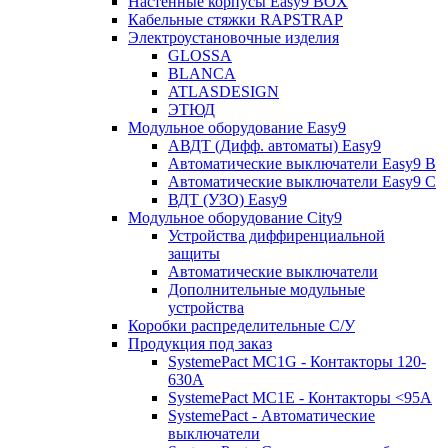
Настенные корпусы Easy9 BOX
Кабельные стяжки RAPSTRAP
Электроустановочные изделия
GLOSSA
BLANCA
ATLASDESIGN
ЭТЮД
Модульное оборудование Easy9
АВДТ (Дифф. автоматы) Easy9
Автоматические выключатели Easy9 В
Автоматические выключатели Easy9 С
ВДТ (УЗО) Easy9
Модульное оборудование City9
Устройства диффиренциальной
защиты
Автоматические выключатели
Дополнительные модульные
устройства
Коробки распределительные C/У
Продукция под заказ
SystemePact MC1G - Контакторы 120-
630A
SystemePact MC1E - Контакторы <95A
SystemePact - Автоматические
выключатели