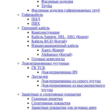
Фасонные изделия
Трубы
Фасонные изделия гофрированных труб
Гофрокабель
ПНД
ПВХ
Греющий кабель
Комплектующие
Кабель Samreg, SRL, SRG (Корея)
Кабель RGD (Китай)
Взрывозащищенный кабель
Xarex (Корея)
Alphatrace (Китай)
Готовые комплекты
Дождеприемники чугунные
ГК ТСК
Дождеприемники ВЧ
Литлидер
Дождеприемники из серого чугуна
Дождеприемники из высокопрочного
чугуна
Защитные и спортивные покрытия
Газонные решетки
Спортивные покрытия
Защитные покрытия для ледовых арен