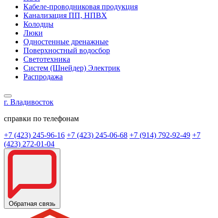
Кабеле-проводниковая продукция
Канализация ПП, НПВХ
Колодцы
Люки
Одностенные дренажные
Поверхностный водосбор
Светотехника
Систем (Шнейдер) Электрик
Распродажа
г. Владивосток
справки по телефонам
+7 (423) 245-96-16
+7 (423) 245-06-68
+7 (914) 792-92-49
+7
(423) 272-01-04
Обратная связь