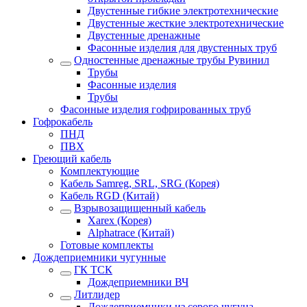
Двустенные гибкие электротехнические
Двустенные жесткие электротехнические
Двустенные дренажные
Фасонные изделия для двустенных труб
Одностенные дренажные трубы Рувинил
Трубы
Фасонные изделия
Трубы
Фасонные изделия гофрированных труб
Гофрокабель
ПНД
ПВХ
Греющий кабель
Комплектующие
Кабель Samreg, SRL, SRG (Корея)
Кабель RGD (Китай)
Взрывозащищенный кабель
Xarex (Корея)
Alphatrace (Китай)
Готовые комплекты
Дождеприемники чугунные
ГК ТСК
Дождеприемники ВЧ
Литлидер
Дождеприемники из серого чугуна