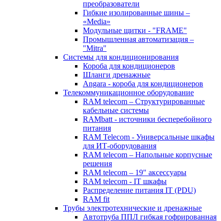
преобразователи
Гибкие изолированные шины –
«Media»
Модульные щитки - "FRAME"
Промышленная автоматизация –
"Mitra"
Системы для кондиционирования
Короба для кондиционеров
Шланги дренажные
Angara - короба для кондиционеров
Телекоммуникационное оборудование
RAM telecom – Структурированные
кабельные системы
RAMbatt - источники бесперебойного
питания
RAM Telecom - Универсальные шкафы
для ИТ-оборудования
RAM telecom – Напольные корпусные
решения
RAM telecom – 19" аксессуары
RAM telecom - IT шкафы
Распределение питания IT (PDU)
RAM fit
Трубы электротехнические и дренажные
Автотруба ППЛ гибкая гофрированная