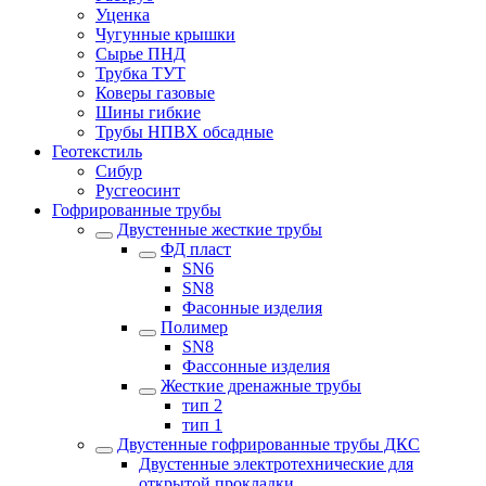
Уценка
Чугунные крышки
Сырье ПНД
Трубка ТУТ
Коверы газовые
Шины гибкие
Трубы НПВХ обсадные
Геотекстиль
Сибур
Русгеосинт
Гофрированные трубы
Двустенные жесткие трубы
ФД пласт
SN6
SN8
Фасонные изделия
Полимер
SN8
Фассонные изделия
Жесткие дренажные трубы
тип 2
тип 1
Двустенные гофрированные трубы ДКС
Двустенные электротехнические для
открытой прокладки