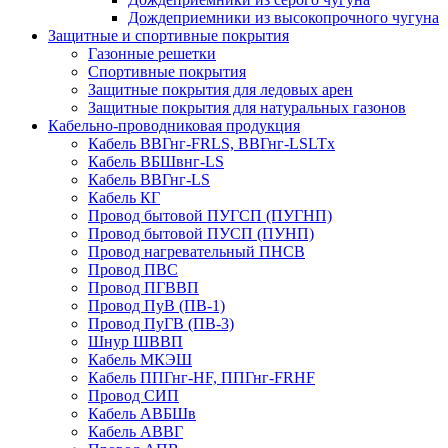
Дождеприемники из высокопрочного чугуна
Защитные и спортивные покрытия
Газонные решетки
Спортивные покрытия
Защитные покрытия для ледовых арен
Защитные покрытия для натуральных газонов
Кабельно-проводниковая продукция
Кабель ВВГнг-FRLS, ВВГнг-LSLTx
Кабель ВБШвнг-LS
Кабель ВВГнг-LS
Кабель КГ
Провод бытовой ПУГСП (ПУГНП)
Провод бытовой ПУСП (ПУНП)
Провод нагревательный ПНСВ
Провод ПВС
Провод ПГВВП
Провод ПуВ (ПВ-1)
Провод ПуГВ (ПВ-3)
Шнур ШВВП
Кабель МКЭШ
Кабель ППГнг-HF, ППГнг-FRHF
Провод СИП
Кабель АВБШв
Кабель АВВГ