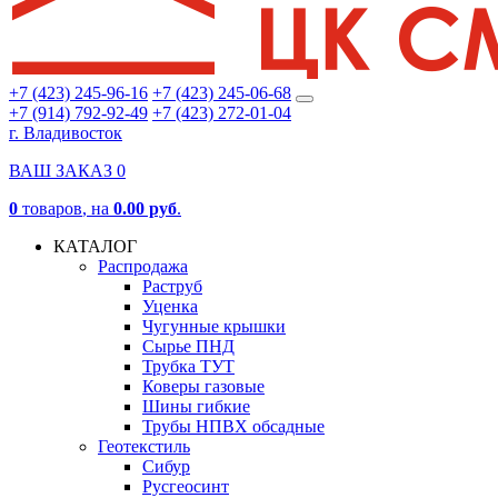
+7 (423) 245-96-16
+7 (423) 245-06-68
+7 (914) 792-92-49
+7 (423) 272-01-04
г. Владивосток
ВАШ ЗАКАЗ
0
0
товаров
, на
0.00 руб
.
КАТАЛОГ
Распродажа
Раструб
Уценка
Чугунные крышки
Сырье ПНД
Трубка ТУТ
Коверы газовые
Шины гибкие
Трубы НПВХ обсадные
Геотекстиль
Сибур
Русгеосинт