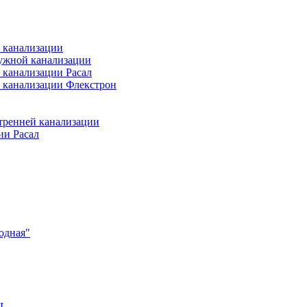
 канализации
ужной канализации
 канализации Расал
 канализации Флекстрон
тренней канализации
ии Расал
одная"
EL