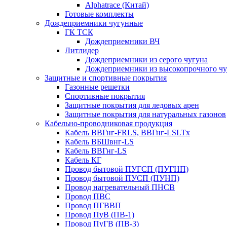
Alphatrace (Китай)
Готовые комплекты
Дождеприемники чугунные
ГК ТСК
Дождеприемники ВЧ
Литлидер
Дождеприемники из серого чугуна
Дождеприемники из высокопрочного чу
Защитные и спортивные покрытия
Газонные решетки
Спортивные покрытия
Защитные покрытия для ледовых арен
Защитные покрытия для натуральных газонов
Кабельно-проводниковая продукция
Кабель ВВГнг-FRLS, ВВГнг-LSLTx
Кабель ВБШвнг-LS
Кабель ВВГнг-LS
Кабель КГ
Провод бытовой ПУГСП (ПУГНП)
Провод бытовой ПУСП (ПУНП)
Провод нагревательный ПНСВ
Провод ПВС
Провод ПГВВП
Провод ПуВ (ПВ-1)
Провод ПуГВ (ПВ-3)