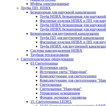
Муфты электросварные
Трубы ПП, НПВХ
Безнапорная для наружной канализации
Труба НПВХ безнапорная для наружной
Фасонные изделия НПВХ и ПП для нар
Труба НПВХ безнапорная для наружной
Труба НПВХ безнапорная для наружной
Безнапорная для внутренней канализации
Труба ПП для внутренней канализации
Фасонные изделия НПВХ и ПП для вну
Труба НПВХ для внутренней канализац
Система навозоудаления НПВХ
Трубная теплоизоляция
Светотехническое оборудование
03 Светотехника
Источники света
Источники света "Народная"
Комплектующие для светотехники
Комплектующие для светотехники "Нар
Светильники
Светильники "Народная"
Управление освещением
Фонари, ночники, гирлянды
15. Светотехника LEDEL
15.01 Светильники и прожекторы LED