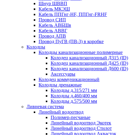
Шнур ШВВП
Кабель МКЭШ
Кабель ППГнг-HF, ППГнг-FRHF
Провод СИП
Кабель АВБШв
Кабель АВВГ
Провод АПВ
Провод ПуГВ (ПВ-3) в коробке
Колодцы
Колодцы канализационные полимерные
Колодец канализационный Д315 (ID)
Колодец канализационный Д425 (ID)
Колодец канализационный Д600 (ID)
Аксессуары
Колодец коммуникационный
Колодцы дренажные
Колодцы д.315/271 мм
Колодцы д.460/400 мм
Колодцы д.575/500 мм
Ливневая система
Линейный водоотвод
Полимер-песчаные
Линейный водоотвод Экотек
Линейный водоотвод Стилот
Линейный водоотвод Аквасток