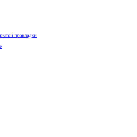
крытой прокладки
е