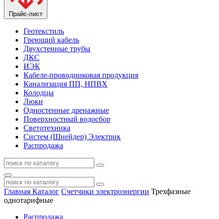
Прайс-лист
Геотекстиль
Греющий кабель
Двухстенные трубы
ДКС
ИЭК
Кабеле-проводниковая продукция
Канализация ПП, НПВХ
Колодцы
Люки
Одностенные дренажные
Поверхностный водосбор
Светотехника
Систем (Шнейдер) Электрик
Распродажа
Главная
Каталог
Счетчики электроэнергии
Трехфазные
однотарифные
Распродажа