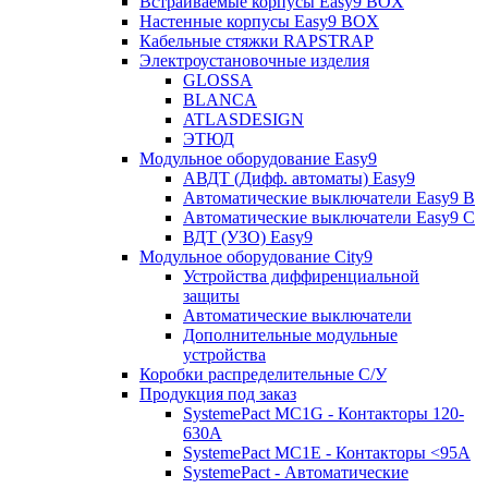
Встраиваемые корпусы Easy9 BOX
Настенные корпусы Easy9 BOX
Кабельные стяжки RAPSTRAP
Электроустановочные изделия
GLOSSA
BLANCA
ATLASDESIGN
ЭТЮД
Модульное оборудование Easy9
АВДТ (Дифф. автоматы) Easy9
Автоматические выключатели Easy9 В
Автоматические выключатели Easy9 С
ВДТ (УЗО) Easy9
Модульное оборудование City9
Устройства диффиренциальной
защиты
Автоматические выключатели
Дополнительные модульные
устройства
Коробки распределительные C/У
Продукция под заказ
SystemePact MC1G - Контакторы 120-
630A
SystemePact MC1E - Контакторы <95A
SystemePact - Автоматические