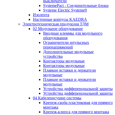
выключатели
SystemePact - Соединительные блоки
Systeme Electric Systeme9
Изолента
Настенные корпусы KAEDRA
Электротехническая продукция ТДМ
02 Модульное оборудование
Вводные клеммы для модульного
оборудования
Ограничители ипульсных
перенапряжений
Дополнительные модульные
устройства
Контакторы модульные
Контакторы модульные
Плавкие вставки и держатели
модульные
Плавкие вставки и держатели
модульные
Устройства дифференциальной защиты
Устройства дифференциальной защиты
04 Кабеленесущие системы
Крепеж-скоба пластиковая для прямого
монтажа
Крепеж-клипса для прямого монтажа