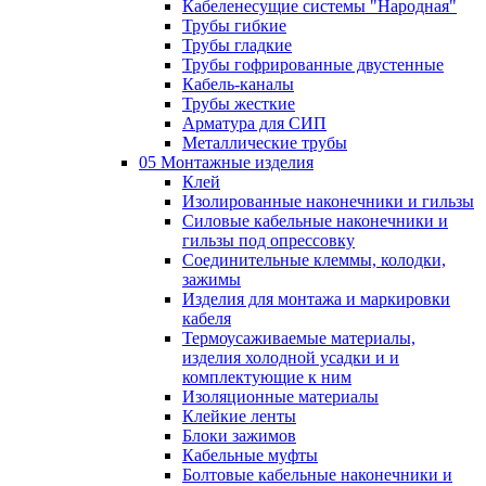
Кабеленесущие системы "Народная"
Трубы гибкие
Трубы гладкие
Трубы гофрированные двустенные
Кабель-каналы
Трубы жесткие
Арматура для СИП
Металлические трубы
05 Монтажные изделия
Клей
Изолированные наконечники и гильзы
Силовые кабельные наконечники и
гильзы под опрессовку
Соединительные клеммы, колодки,
зажимы
Изделия для монтажа и маркировки
кабеля
Термоусаживаемые материалы,
изделия холодной усадки и и
комплектующие к ним
Изоляционные материалы
Клейкие ленты
Блоки зажимов
Кабельные муфты
Болтовые кабельные наконечники и