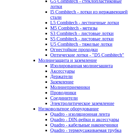
G5 Combitech - стеклопластиковые
лотки
I5 Combitech - лотки из нержавеющей
стали
L5 Combitech - лестничные лотки
M5 Combitech - метизы
S3 Combitech - листовые лотки
S5 Combitech - листовые лотки
U5 Combitech - тяжелые лотки
Огнестойкие проходки
Оптические лотки - "D5 Combitech"
Молниезащита и заземление
Изолированная молниезащита
Аксессуары
Держатели
Заземление
Молниеприемники
Проводники
Соединители
Электролитическое заземление
Низковольтное оборудование
Quadro - изоляционная лента
Quadro - DIN-рейки и аксессуары
Quadro - кабельные наконечники
Quadro - термоусаживаемая трубка