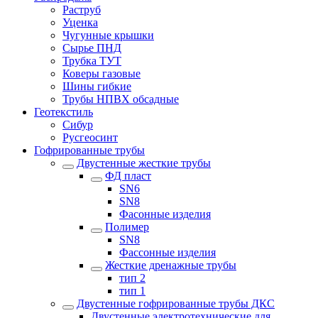
Раструб
Уценка
Чугунные крышки
Сырье ПНД
Трубка ТУТ
Коверы газовые
Шины гибкие
Трубы НПВХ обсадные
Геотекстиль
Сибур
Русгеосинт
Гофрированные трубы
Двустенные жесткие трубы
ФД пласт
SN6
SN8
Фасонные изделия
Полимер
SN8
Фассонные изделия
Жесткие дренажные трубы
тип 2
тип 1
Двустенные гофрированные трубы ДКС
Двустенные электротехнические для