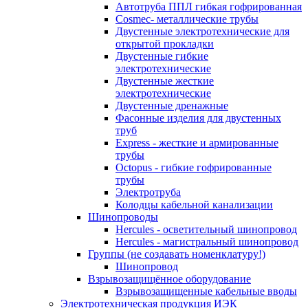
Автотруба ППЛ гибкая гофрированная
Cosmec- металлические трубы
Двустенные электротехнические для
открытой прокладки
Двустенные гибкие
электротехнические
Двустенные жесткие
электротехнические
Двустенные дренажные
Фасонные изделия для двустенных
труб
Express - жесткие и армированные
трубы
Octopus - гибкие гофрированные
трубы
Электротруба
Колодцы кабельной канализации
Шинопроводы
Hercules - осветительный шинопровод
Hercules - магистральный шинопровод
Группы (не создавать номенклатуру!)
Шинопровод
Взрывозащищённое оборудование
Взрывозащищенные кабельные вводы
Электротехническая продукция ИЭК