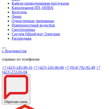
Кабеле-проводниковая продукция
Канализация ПП, НПВХ
Колодцы
Люки
Одностенные дренажные
Поверхностный водосбор
Светотехника
Систем (Шнейдер) Электрик
Распродажа
г. Владивосток
справки по телефонам
+7 (423) 245-96-16
+7 (423) 245-06-68
+7 (914) 792-92-49
+7
(423) 272-01-04
Обратная связь