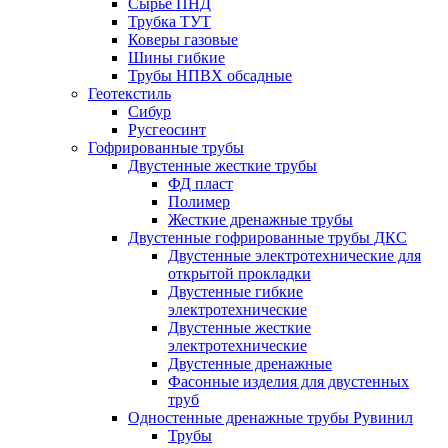
Сырье ПНД
Трубка ТУТ
Коверы газовые
Шины гибкие
Трубы НПВХ обсадные
Геотекстиль
Сибур
Русгеосинт
Гофрированные трубы
Двустенные жесткие трубы
ФД пласт
Полимер
Жесткие дренажные трубы
Двустенные гофрированные трубы ДКС
Двустенные электротехнические для
открытой прокладки
Двустенные гибкие
электротехнические
Двустенные жесткие
электротехнические
Двустенные дренажные
Фасонные изделия для двустенных
труб
Одностенные дренажные трубы Рувинил
Трубы