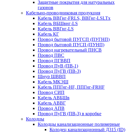
Защитные покрытия для натуральных
газонов
Кабельно-проводниковая продукция
Кабель ВВГнг-FRLS, ВВГнг-LSLTx
Кабель ВБШвнг-LS
Кабель ВВГнг-LS
Кабель КГ
Провод бытовой ПУГСП (ПУГНП)
Провод бытовой ПУСП (ПУНП)
Провод нагревательный ПНСВ
Провод ПВС
Провод ПГВВП
Провод ПуВ (ПВ-1)
Провод ПуГВ (ПВ-3)
Шнур ШВВП
Кабель МКЭШ
Кабель ППГнг-HF, ППГнг-FRHF
Провод СИП
Кабель АВБШв
Кабель АВВГ
Провод АПВ
Провод ПуГВ (ПВ-3) в коробке
Колодцы
Колодцы канализационные полимерные
Колодец канализационный Д315 (ID)