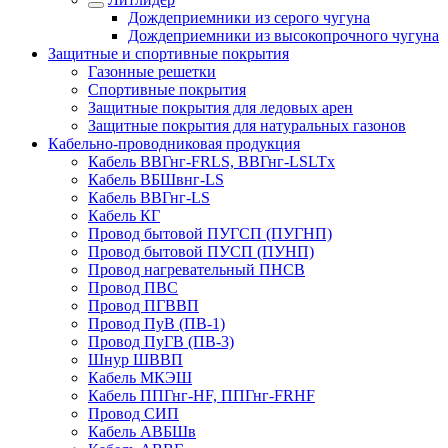
Дождеприемники из серого чугуна
Дождеприемники из высокопрочного чугуна
Защитные и спортивные покрытия
Газонные решетки
Спортивные покрытия
Защитные покрытия для ледовых арен
Защитные покрытия для натуральных газонов
Кабельно-проводниковая продукция
Кабель ВВГнг-FRLS, ВВГнг-LSLTx
Кабель ВБШвнг-LS
Кабель ВВГнг-LS
Кабель КГ
Провод бытовой ПУГСП (ПУГНП)
Провод бытовой ПУСП (ПУНП)
Провод нагревательный ПНСВ
Провод ПВС
Провод ПГВВП
Провод ПуВ (ПВ-1)
Провод ПуГВ (ПВ-3)
Шнур ШВВП
Кабель МКЭШ
Кабель ППГнг-HF, ППГнг-FRHF
Провод СИП
Кабель АВБШв