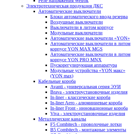
Реле напряжения Welrok
Электротехническая продукция ДКС
Автоматические выключатели
Блоки автоматического ввода резерва
Воздушные выключатели
Выключатели в литом корпусе
Модульные выключатели
Автоматические выключатели «YON»
Автоматические выключатели в литом
корпусе YON MAX MGS
Автоматические выключатели в литом
корпусе YON PRO MNX
Пускорегулирующая аппаратура
Модульные устройства «YON макс»
(YON max)
Кабельные короба
Avanti - универсальная серия ЭУИ
Brava - электроустановочные изделия
In-liner - классические короба
In-liner Aero - алюминиевые короба
In-liner Front - инновационные короба
Viva - электроустановочные изделия
Металлические каналы
F5 Combitech - проволочные лотки
B5 Combitech - монтажные элементы