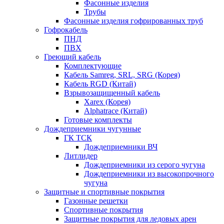
Фасонные изделия
Трубы
Фасонные изделия гофрированных труб
Гофрокабель
ПНД
ПВХ
Греющий кабель
Комплектующие
Кабель Samreg, SRL, SRG (Корея)
Кабель RGD (Китай)
Взрывозащищенный кабель
Xarex (Корея)
Alphatrace (Китай)
Готовые комплекты
Дождеприемники чугунные
ГК ТСК
Дождеприемники ВЧ
Литлидер
Дождеприемники из серого чугуна
Дождеприемники из высокопрочного
чугуна
Защитные и спортивные покрытия
Газонные решетки
Спортивные покрытия
Защитные покрытия для ледовых арен