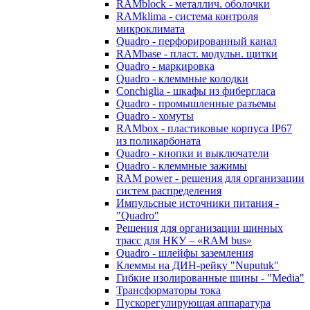
RAMblock - металлич. оболочки
RAMklima - система контроля
микроклимата
Quadro - перфорированный канал
RAMbase - пласт. модульн. щитки
Quadro - маркировка
Quadro - клеммные колодки
Conchiglia - шкафы из фибергласа
Quadro - промышленные разъемы
Quadro - хомуты
RAMbox - пластиковые корпуса IP67
из поликарбоната
Quadro - кнопки и выключатели
Quadro - клеммные зажимы
RAM power - решения для организации
систем распределения
Импульсные источники питания -
"Quadro"
Решения для организации шинных
трасс для НКУ – «RAM bus»
Quadro - шлейфы заземления
Клеммы на ДИН-рейку "Nuputuk"
Гибкие изолированные шины - "Media"
Трансформаторы тока
Пускорегулирующая аппаратура