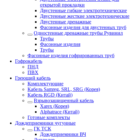
открытой прокладки
Двустенные гибкие электротехнические
Двустенные жесткие электротехнические
Двустенные дренажные
Фасонные изделия для двустенных труб
Одностенные дренажные трубы Рувинил
Трубы
Фасонные изделия
Трубы
Фасонные изделия гофрированных труб
Гофрокабель
ПНД
ПВХ
Греющий кабель
Комплектующие
Кабель Samreg, SRL, SRG (Корея)
Кабель RGD (Китай)
Взрывозащищенный кабель
Xarex (Корея)
Alphatrace (Китай)
Готовые комплекты
Дождеприемники чугунные
ГК ТСК
Дождеприемники ВЧ
Литлидер