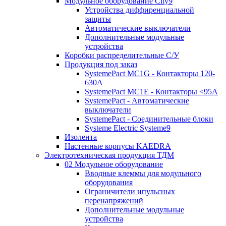
Модульное оборудование City9
Устройства диффиренциальной
защиты
Автоматические выключатели
Дополнительные модульные
устройства
Коробки распределительные C/У
Продукция под заказ
SystemePact MC1G - Контакторы 120-
630A
SystemePact MC1E - Контакторы <95A
SystemePact - Автоматические
выключатели
SystemePact - Соединительные блоки
Systeme Electric Systeme9
Изолента
Настенные корпусы KAEDRA
Электротехническая продукция ТДМ
02 Модульное оборудование
Вводные клеммы для модульного
оборудования
Ограничители ипульсных
перенапряжений
Дополнительные модульные
устройства