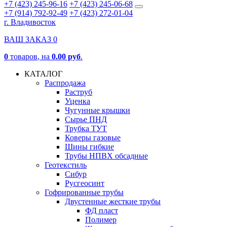
+7 (423) 245-96-16
+7 (423) 245-06-68
+7 (914) 792-92-49
+7 (423) 272-01-04
г. Владивосток
ВАШ ЗАКАЗ
0
0
товаров
, на
0.00 руб
.
КАТАЛОГ
Распродажа
Раструб
Уценка
Чугунные крышки
Сырье ПНД
Трубка ТУТ
Коверы газовые
Шины гибкие
Трубы НПВХ обсадные
Геотекстиль
Сибур
Русгеосинт
Гофрированные трубы
Двустенные жесткие трубы
ФД пласт
Полимер