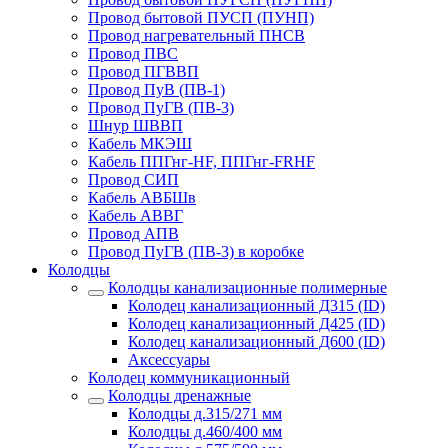
Провод бытовой ПУСП (ПУНП)
Провод нагревательный ПНСВ
Провод ПВС
Провод ПГВВП
Провод ПуВ (ПВ-1)
Провод ПуГВ (ПВ-3)
Шнур ШВВП
Кабель МКЭШ
Кабель ППГнг-HF, ППГнг-FRHF
Провод СИП
Кабель АВБШв
Кабель АВВГ
Провод АПВ
Провод ПуГВ (ПВ-3) в коробке
Колодцы
Колодцы канализационные полимерные
Колодец канализационный Д315 (ID)
Колодец канализационный Д425 (ID)
Колодец канализационный Д600 (ID)
Аксессуары
Колодец коммуникационный
Колодцы дренажные
Колодцы д.315/271 мм
Колодцы д.460/400 мм