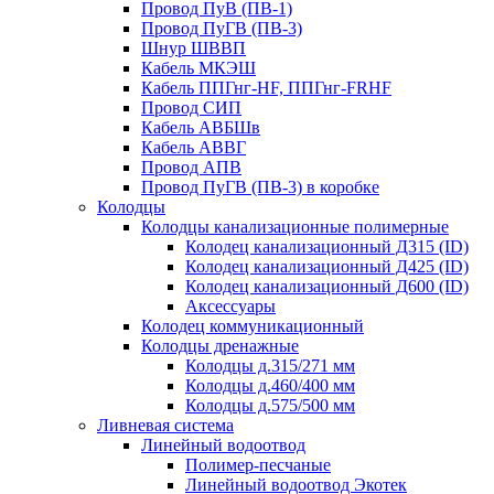
Провод ПуВ (ПВ-1)
Провод ПуГВ (ПВ-3)
Шнур ШВВП
Кабель МКЭШ
Кабель ППГнг-HF, ППГнг-FRHF
Провод СИП
Кабель АВБШв
Кабель АВВГ
Провод АПВ
Провод ПуГВ (ПВ-3) в коробке
Колодцы
Колодцы канализационные полимерные
Колодец канализационный Д315 (ID)
Колодец канализационный Д425 (ID)
Колодец канализационный Д600 (ID)
Аксессуары
Колодец коммуникационный
Колодцы дренажные
Колодцы д.315/271 мм
Колодцы д.460/400 мм
Колодцы д.575/500 мм
Ливневая система
Линейный водоотвод
Полимер-песчаные
Линейный водоотвод Экотек