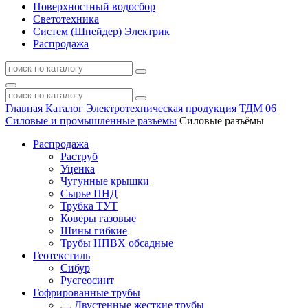
Поверхностный водосбор
Светотехника
Систем (Шнейдер) Электрик
Распродажа
Главная
Каталог
Электротехническая продукция ТДМ
06
Силовые и промышленные разъемы
Силовые разъёмы
Распродажа
Раструб
Уценка
Чугунные крышки
Сырье ПНД
Трубка ТУТ
Коверы газовые
Шины гибкие
Трубы НПВХ обсадные
Геотекстиль
Сибур
Русгеосинт
Гофрированные трубы
Двустенные жесткие трубы