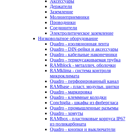
Аксессуары
Держатели
Заземление
Молниеприемники
Проводники
Соединители
Электролитическое заземление
Низковольтное оборудование
Quadro - изоляционная лента
Quadro - DIN-рейки и аксессуары
Quadro - кабельные наконечники
Quadro - термоусаживаемая трубка
RAMblock - металлич. оболочки
RAMklima - система контроля
микроклимата
Quadro - перфорированный канал
RAMbase - пласт. модульн. щитки
Quadro - маркировка
Quadro - клеммные колодки
Conchiglia - шкафы из фибергласа
Quadro - промышленные разъемы
Quadro - хомуты
RAMbox - пластиковые корпуса IP67
из поликарбоната
Quadro - кнопки и выключатели