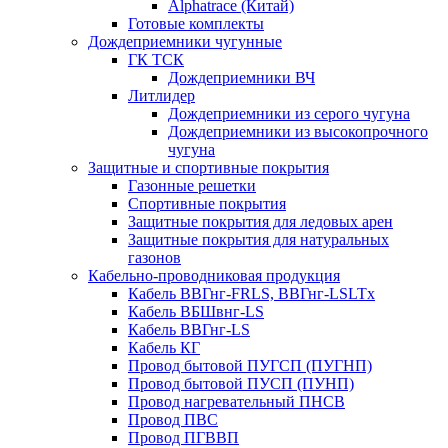
Alphatrace (Китай)
Готовые комплекты
Дождеприемники чугунные
ГК ТСК
Дождеприемники ВЧ
Литлидер
Дождеприемники из серого чугуна
Дождеприемники из высокопрочного
чугуна
Защитные и спортивные покрытия
Газонные решетки
Спортивные покрытия
Защитные покрытия для ледовых арен
Защитные покрытия для натуральных
газонов
Кабельно-проводниковая продукция
Кабель ВВГнг-FRLS, ВВГнг-LSLTx
Кабель ВБШвнг-LS
Кабель ВВГнг-LS
Кабель КГ
Провод бытовой ПУГСП (ПУГНП)
Провод бытовой ПУСП (ПУНП)
Провод нагревательный ПНСВ
Провод ПВС
Провод ПГВВП