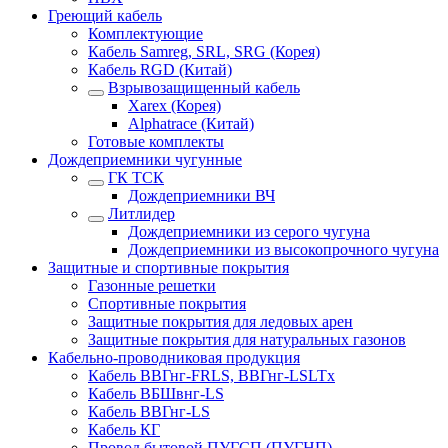
Греющий кабель
Комплектующие
Кабель Samreg, SRL, SRG (Корея)
Кабель RGD (Китай)
Взрывозащищенный кабель
Xarex (Корея)
Alphatrace (Китай)
Готовые комплекты
Дождеприемники чугунные
ГК ТСК
Дождеприемники ВЧ
Литлидер
Дождеприемники из серого чугуна
Дождеприемники из высокопрочного чугуна
Защитные и спортивные покрытия
Газонные решетки
Спортивные покрытия
Защитные покрытия для ледовых арен
Защитные покрытия для натуральных газонов
Кабельно-проводниковая продукция
Кабель ВВГнг-FRLS, ВВГнг-LSLTx
Кабель ВБШвнг-LS
Кабель ВВГнг-LS
Кабель КГ
Провод бытовой ПУГСП (ПУГНП)