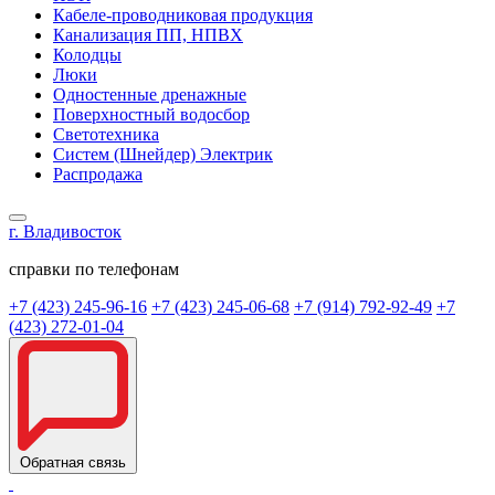
Кабеле-проводниковая продукция
Канализация ПП, НПВХ
Колодцы
Люки
Одностенные дренажные
Поверхностный водосбор
Светотехника
Систем (Шнейдер) Электрик
Распродажа
г. Владивосток
справки по телефонам
+7 (423) 245-96-16
+7 (423) 245-06-68
+7 (914) 792-92-49
+7
(423) 272-01-04
Обратная связь