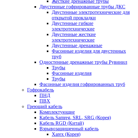
Жесткие дренажные трубы
Двустенные гофрированные трубы ДКС
Двустенные электротехнические для
открытой прокладки
Двустенные гибкие
электротехнические
Двустенные жесткие
электротехнические
Двустенные дренажные
Фасонные изделия для двустенных
труб
Одностенные дренажные трубы Рувинил
Трубы
Фасонные изделия
Трубы
Фасонные изделия гофрированных труб
Гофрокабель
ПНД
ПВХ
Греющий кабель
Комплектующие
Кабель Samreg, SRL, SRG (Корея)
Кабель RGD (Китай)
Взрывозащищенный кабель
Xarex (Корея)