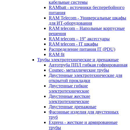
кабельные системы
RAMbatt - источники бесперебойного
питания
RAM Telecom - Универсальные шкафы
для ИТ-оборудования
RAM telecom – Напольные корпусные
решения
RAM telecom – 19" аксессуары
RAM telecom - IT шкафы
Распределение питания IT (PDU)
RAM fit
Трубы электротехнические и дренажные
Автотруба ППЛ гибкая гофрированная
Cosmec- металлические трубы
Двустенные электротехнические для
открытой прокладки
Двустенные гибкие
электротехнические
Двустенные жесткие
электротехнические
Двустенные дренажные
Фасонные изделия для двустенных
труб
Express - жесткие и армированные
трубы