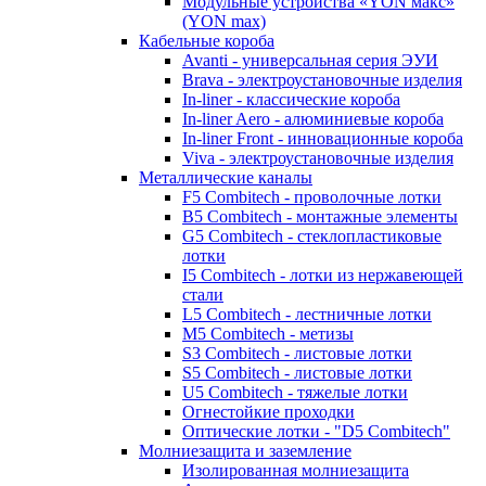
Модульные устройства «YON макс»
(YON max)
Кабельные короба
Avanti - универсальная серия ЭУИ
Brava - электроустановочные изделия
In-liner - классические короба
In-liner Aero - алюминиевые короба
In-liner Front - инновационные короба
Viva - электроустановочные изделия
Металлические каналы
F5 Combitech - проволочные лотки
B5 Combitech - монтажные элементы
G5 Combitech - стеклопластиковые
лотки
I5 Combitech - лотки из нержавеющей
стали
L5 Combitech - лестничные лотки
M5 Combitech - метизы
S3 Combitech - листовые лотки
S5 Combitech - листовые лотки
U5 Combitech - тяжелые лотки
Огнестойкие проходки
Оптические лотки - "D5 Combitech"
Молниезащита и заземление
Изолированная молниезащита