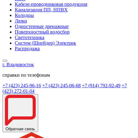
Кабеле-проводниковая продукция
Канализация ПП, НПВХ
Колодцы
Люки
Одностенные дренажные
Поверхностный водосбор
Светотехника
Систем (Шнейдер) Электрик
Распродажа
г. Владивосток
справки по телефонам
+7 (423) 245-96-16
+7 (423) 245-06-68
+7 (914) 792-92-49
+7
(423) 272-01-04
Обратная связь