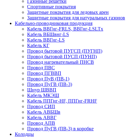
Газонные решетки
Спортивные покрытия
Защитные покрытия для ледовых арен
Защитные покрытия для натуральных газонов
Кабельно-проводниковая продукция
Кабель ВВГнг-FRLS, ВВГнг-LSLTx
Кабель ВБШвнг-LS
Кабель ВВГнг-LS
Кабель КГ
Провод бытовой ПУГСП (ПУГНП)
Провод бытовой ПУСП (ПУНП)
Провод нагревательный ПНСВ
Провод ПВС
Провод ПГВВП
Провод ПуВ (ПВ-1)
Провод ПуГВ (ПВ-3)
Шнур ШВВП
Кабель МКЭШ
Кабель ППГнг-HF, ППГнг-FRHF
Провод СИП
Кабель АВБШв
Кабель АВВГ
Провод АПВ
Провод ПуГВ (ПВ-3) в коробке
Колодцы