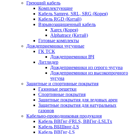
Греющий кабель
Комплектующие
Кабель Samreg, SRL, SRG (Корея)
Кабель RGD (Китай)
Взрывозащищенный кабель
Xarex (Корея)
Alphatrace (Китай)
Готовые комплекты
Дождеприемники чугунные
ГК ТСК
Дождеприемники ВЧ
Литлидер
Дождеприемники из серого чугуна
Дождеприемники из высокопрочного
чугуна
Защитные и спортивные покрытия
Газонные решетки
Спортивные покрытия
Защитные покрытия для ледовых арен
Защитные покрытия для натуральных
газонов
Кабельно-проводниковая продукция
Кабель ВВГнг-FRLS, ВВГнг-LSLTx
Кабель ВБШвнг-LS
Кабель ВВГнг-LS