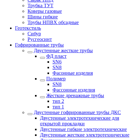
Трубка ТУТ
Коверы газовые
Шины гибкие
Трубы НПВХ обсадные
Геотекстиль
Сибур
Русгеосинт
Гофрированные трубы
Двустенные жесткие трубы
ФД пласт
SN6
SN8
Фасонные изделия
Полимер
SN8
Фассонные изделия
Жесткие дренажные трубы
тип 2
тип 1
Двустенные гофрированные трубы ДКС
Двустенные электротехнические для
открытой прокладки
Двустенные гибкие электротехнические
Двустенные жесткие электротехнические