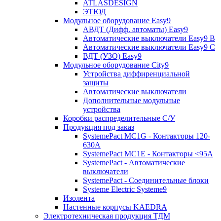
ATLASDESIGN
ЭТЮД
Модульное оборудование Easy9
АВДТ (Дифф. автоматы) Easy9
Автоматические выключатели Easy9 В
Автоматические выключатели Easy9 С
ВДТ (УЗО) Easy9
Модульное оборудование City9
Устройства диффиренциальной
защиты
Автоматические выключатели
Дополнительные модульные
устройства
Коробки распределительные C/У
Продукция под заказ
SystemePact MC1G - Контакторы 120-
630A
SystemePact MC1E - Контакторы <95A
SystemePact - Автоматические
выключатели
SystemePact - Соединительные блоки
Systeme Electric Systeme9
Изолента
Настенные корпусы KAEDRA
Электротехническая продукция ТДМ