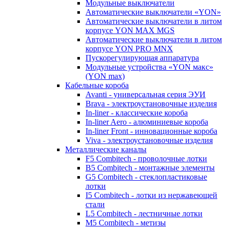
Модульные выключатели
Автоматические выключатели «YON»
Автоматические выключатели в литом
корпусе YON MAX MGS
Автоматические выключатели в литом
корпусе YON PRO MNX
Пускорегулирующая аппаратура
Модульные устройства «YON макс»
(YON max)
Кабельные короба
Avanti - универсальная серия ЭУИ
Brava - электроустановочные изделия
In-liner - классические короба
In-liner Aero - алюминиевые короба
In-liner Front - инновационные короба
Viva - электроустановочные изделия
Металлические каналы
F5 Combitech - проволочные лотки
B5 Combitech - монтажные элементы
G5 Combitech - стеклопластиковые
лотки
I5 Combitech - лотки из нержавеющей
стали
L5 Combitech - лестничные лотки
M5 Combitech - метизы