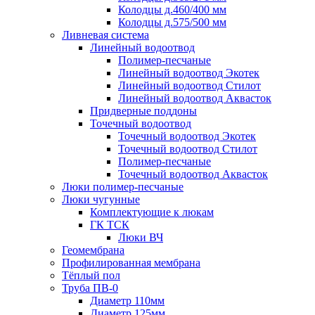
Колодцы д.460/400 мм
Колодцы д.575/500 мм
Ливневая система
Линейный водоотвод
Полимер-песчаные
Линейный водоотвод Экотек
Линейный водоотвод Стилот
Линейный водоотвод Аквасток
Придверные поддоны
Точечный водоотвод
Точечный водоотвод Экотек
Точечный водоотвод Стилот
Полимер-песчаные
Точечный водоотвод Аквасток
Люки полимер-песчаные
Люки чугунные
Комплектующие к люкам
ГК ТСК
Люки ВЧ
Геомембрана
Профилированная мембрана
Тёплый пол
Труба ПВ-0
Диаметр 110мм
Диаметр 125мм