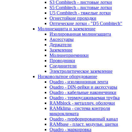
S3 Combitech - листовые лотки
S5 Combitech - листовые лотки
U5 Combitech - тяжелые лотки
Огнестойкие проходки
Оптические лотки - "D5 Combitech"
Молниезащита и заземление
Изолированная молниезащита
Аксессуары
Держатели
Заземление
Молниеприемники
Проводники
Соединители
Электролитическое заземление
Низковольтное оборудование
Quadro - изоляционная лента
Quadro - DIN-рейки и аксессуары
Quadro - кабельные наконечники
Quadro - термоусаживаемая трубка
RAMblock - металлич. оболочки
RAMklima - система контроля
микроклимата
Quadro - перфорированный канал
RAMbase - пласт. модульн. щитки
Quadro - маркировка