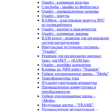
Quadro - клеммные колодки
Conchiglia - шкафы из фибергласа
Quadro - промышленные разъемы
Quadro - хомуты
RAMbox - пластиковые корпуса IP67
из поликарбоната
Quadro - кнопки и выключатели
Quadro - клеммные зажимы
RAM power - решения для организации
систем распределения
Импульсные источники питания -
"Quadro"
Решения для организации шинных
трасс для НКУ – «RAM bus»
Quadro - шлейфы заземления
Клеммы на ДИН-рейку "Nuputuk"
Гибкие изолированные шины - "Media"
Трансформаторы тока
Пускорегулирующая аппаратура
Промышленные коммутаторы и
преобразователи
Гибкие изолированные шины –
«Media»
Модульные щитки - "FRAME"
Промышленная автоматизация –