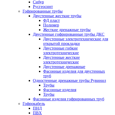
Сибур
Русгеосинт
Гофрированные трубы
Двустенные жесткие трубы
ФД пласт
Полимер
Жесткие дренажные трубы
Двустенные гофрированные трубы ДКС
Двустенные электротехнические для
открытой прокладки
Двустенные гибкие
электротехнические
Двустенные жесткие
электротехнические
Двустенные дренажные
Фасонные изделия для двустенных
труб
Одностенные дренажные трубы Рувинил
Трубы
Фасонные изделия
Трубы
Фасонные изделия гофрированных труб
Гофрокабель
ПНД
ПВХ