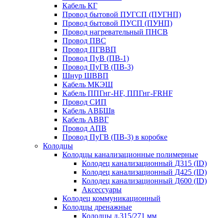
Кабель КГ
Провод бытовой ПУГСП (ПУГНП)
Провод бытовой ПУСП (ПУНП)
Провод нагревательный ПНСВ
Провод ПВС
Провод ПГВВП
Провод ПуВ (ПВ-1)
Провод ПуГВ (ПВ-3)
Шнур ШВВП
Кабель МКЭШ
Кабель ППГнг-HF, ППГнг-FRHF
Провод СИП
Кабель АВБШв
Кабель АВВГ
Провод АПВ
Провод ПуГВ (ПВ-3) в коробке
Колодцы
Колодцы канализационные полимерные
Колодец канализационный Д315 (ID)
Колодец канализационный Д425 (ID)
Колодец канализационный Д600 (ID)
Аксессуары
Колодец коммуникационный
Колодцы дренажные
Колодцы д.315/271 мм