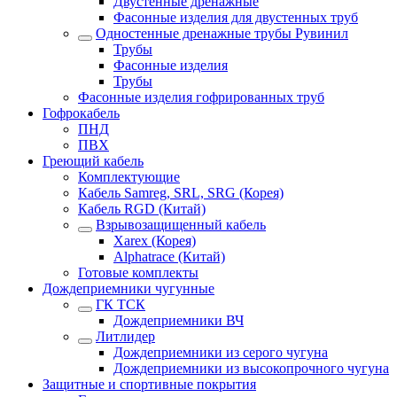
Двустенные дренажные
Фасонные изделия для двустенных труб
Одностенные дренажные трубы Рувинил
Трубы
Фасонные изделия
Трубы
Фасонные изделия гофрированных труб
Гофрокабель
ПНД
ПВХ
Греющий кабель
Комплектующие
Кабель Samreg, SRL, SRG (Корея)
Кабель RGD (Китай)
Взрывозащищенный кабель
Xarex (Корея)
Alphatrace (Китай)
Готовые комплекты
Дождеприемники чугунные
ГК ТСК
Дождеприемники ВЧ
Литлидер
Дождеприемники из серого чугуна
Дождеприемники из высокопрочного чугуна
Защитные и спортивные покрытия