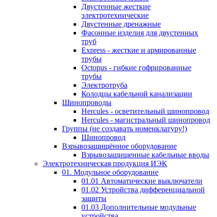
Двустенные жесткие
электротехнические
Двустенные дренажные
Фасонные изделия для двустенных
труб
Express - жесткие и армированные
трубы
Octopus - гибкие гофрированные
трубы
Электротруба
Колодцы кабельной канализации
Шинопроводы
Hercules - осветительный шинопровод
Hercules - магистральный шинопровод
Группы (не создавать номенклатуру!)
Шинопровод
Взрывозащищённое оборудование
Взрывозащищенные кабельные вводы
Электротехническая продукция ИЭК
01. Модульное оборудование
01.01 Автоматические выключатели
01.02 Устройства дифференциальной
защиты
01.03 Дополнительные модульные
устройства