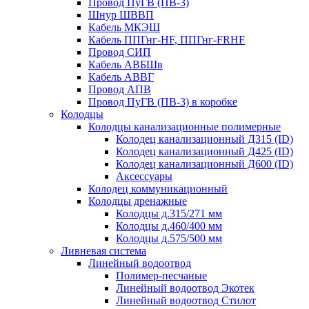
Провод ПуГВ (ПВ-3)
Шнур ШВВП
Кабель МКЭШ
Кабель ППГнг-HF, ППГнг-FRHF
Провод СИП
Кабель АВБШв
Кабель АВВГ
Провод АПВ
Провод ПуГВ (ПВ-3) в коробке
Колодцы
Колодцы канализационные полимерные
Колодец канализационный Д315 (ID)
Колодец канализационный Д425 (ID)
Колодец канализационный Д600 (ID)
Аксессуары
Колодец коммуникационный
Колодцы дренажные
Колодцы д.315/271 мм
Колодцы д.460/400 мм
Колодцы д.575/500 мм
Ливневая система
Линейный водоотвод
Полимер-песчаные
Линейный водоотвод Экотек
Линейный водоотвод Стилот