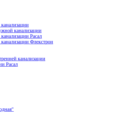
 канализации
ужной канализации
 канализации Расал
 канализации Флекстрон
тренней канализации
ии Расал
одная"