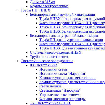
Диаметр 315мм
Муфты электросварные
Трубы ПП, НПВХ
Безнапорная для наружной канализации
Труба НПВХ безнапорная для наружной
Фасонные изделия НПВХ и ПП для нар
Труба НПВХ безнапорная для наружной
Труба НПВХ безнапорная для наружной
Безнапорная для внутренней канализации
Труба ПП для внутренней канализации
Фасонные изделия НПВХ и ПП для вну
Труба НПВХ для внутренней канализац
Система навозоудаления НПВХ
Трубная теплоизоляция
Светотехническое оборудование
03 Светотехника
Источники света
Источники света "Народная"
Комплектующие для светотехники
Комплектующие для светотехники "Нар
Светильники
Светильники "Народная"
Управление освещением
Фонари, ночники, гирлянды
15. Светотехника LEDEL