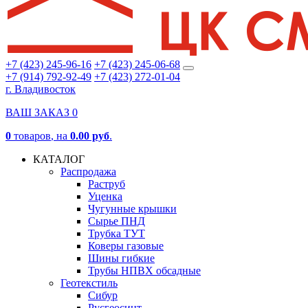
+7 (423) 245-96-16
+7 (423) 245-06-68
+7 (914) 792-92-49
+7 (423) 272-01-04
г. Владивосток
ВАШ ЗАКАЗ
0
0
товаров
, на
0.00 руб
.
КАТАЛОГ
Распродажа
Раструб
Уценка
Чугунные крышки
Сырье ПНД
Трубка ТУТ
Коверы газовые
Шины гибкие
Трубы НПВХ обсадные
Геотекстиль
Сибур
Русгеосинт