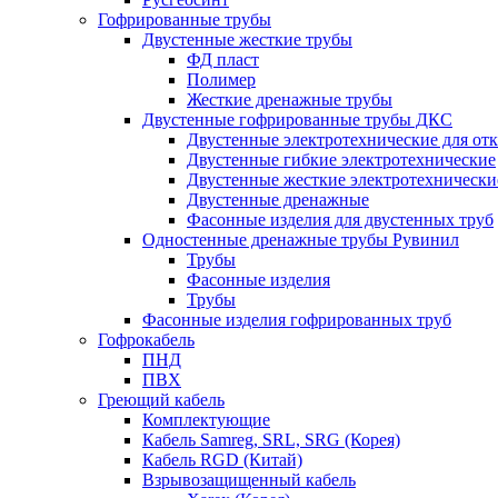
Гофрированные трубы
Двустенные жесткие трубы
ФД пласт
Полимер
Жесткие дренажные трубы
Двустенные гофрированные трубы ДКС
Двустенные электротехнические для от
Двустенные гибкие электротехнические
Двустенные жесткие электротехнически
Двустенные дренажные
Фасонные изделия для двустенных труб
Одностенные дренажные трубы Рувинил
Трубы
Фасонные изделия
Трубы
Фасонные изделия гофрированных труб
Гофрокабель
ПНД
ПВХ
Греющий кабель
Комплектующие
Кабель Samreg, SRL, SRG (Корея)
Кабель RGD (Китай)
Взрывозащищенный кабель