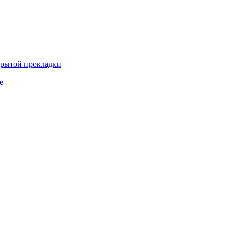
крытой прокладки
е