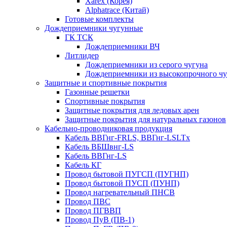
Xarex (Корея)
Alphatrace (Китай)
Готовые комплекты
Дождеприемники чугунные
ГК ТСК
Дождеприемники ВЧ
Литлидер
Дождеприемники из серого чугуна
Дождеприемники из высокопрочного чу
Защитные и спортивные покрытия
Газонные решетки
Спортивные покрытия
Защитные покрытия для ледовых арен
Защитные покрытия для натуральных газонов
Кабельно-проводниковая продукция
Кабель ВВГнг-FRLS, ВВГнг-LSLTx
Кабель ВБШвнг-LS
Кабель ВВГнг-LS
Кабель КГ
Провод бытовой ПУГСП (ПУГНП)
Провод бытовой ПУСП (ПУНП)
Провод нагревательный ПНСВ
Провод ПВС
Провод ПГВВП
Провод ПуВ (ПВ-1)