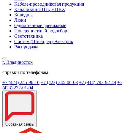
Кабеле-проводниковая продукция
Канализация ПП, НПВХ
Колодцы
Люки
Одностенные дренажные
Поверхностный водосбор
Светотехника
Систем (Шнейдер) Электрик
Распродажа
г. Владивосток
справки по телефонам
+7 (423) 245-96-16
+7 (423) 245-06-68
+7 (914) 792-92-49
+7
(423) 272-01-04
Обратная связь