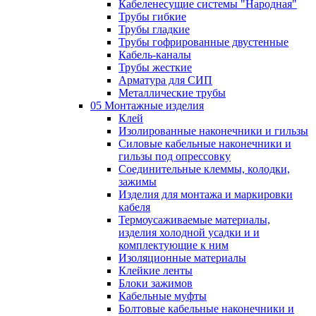
Кабеленесущие системы "Народная"
Трубы гибкие
Трубы гладкие
Трубы гофрированные двустенные
Кабель-каналы
Трубы жесткие
Арматура для СИП
Металлические трубы
05 Монтажные изделия
Клей
Изолированные наконечники и гильзы
Силовые кабельные наконечники и
гильзы под опрессовку
Соединительные клеммы, колодки,
зажимы
Изделия для монтажа и маркировки
кабеля
Термоусаживаемые материалы,
изделия холодной усадки и и
комплектующие к ним
Изоляционные материалы
Клейкие ленты
Блоки зажимов
Кабельные муфты
Болтовые кабельные наконечники и