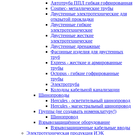
Автотруба ППЛ гибкая гофрированная
Cosmec- металлические трубы
Двустенные электротехнические для
открытой прокладки
Двустенные гибкие
электротехнические
Двустенные жесткие
электротехнические
Двустенные дренажные
Фасонные изделия для двустенных
труб
Express - жесткие и армированные
трубы
Octopus - гибкие гофрированные
трубы
Электротруба
Колодцы кабельной канализации
Шинопроводы
Hercules - осветительный шинопровод
Hercules - магистральный шинопровод
Группы (не создавать номенклатуру!)
Шинопровод
Взрывозащищённое оборудование
Взрывозащищенные кабельные вводы
Электротехническая продукция ИЭК