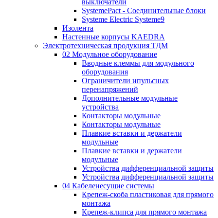
выключатели
SystemePact - Соединительные блоки
Systeme Electric Systeme9
Изолента
Настенные корпусы KAEDRA
Электротехническая продукция ТДМ
02 Модульное оборудование
Вводные клеммы для модульного
оборудования
Ограничители ипульсных
перенапряжений
Дополнительные модульные
устройства
Контакторы модульные
Контакторы модульные
Плавкие вставки и держатели
модульные
Плавкие вставки и держатели
модульные
Устройства дифференциальной защиты
Устройства дифференциальной защиты
04 Кабеленесущие системы
Крепеж-скоба пластиковая для прямого
монтажа
Крепеж-клипса для прямого монтажа