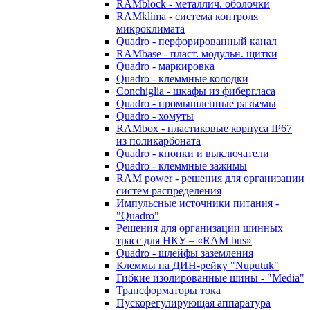
RAMblock - металлич. оболочки
RAMklima - система контроля
микроклимата
Quadro - перфорированный канал
RAMbase - пласт. модульн. щитки
Quadro - маркировка
Quadro - клеммные колодки
Conchiglia - шкафы из фибергласа
Quadro - промышленные разъемы
Quadro - хомуты
RAMbox - пластиковые корпуса IP67
из поликарбоната
Quadro - кнопки и выключатели
Quadro - клеммные зажимы
RAM power - решения для организации
систем распределения
Импульсные источники питания -
"Quadro"
Решения для организации шинных
трасс для НКУ – «RAM bus»
Quadro - шлейфы заземления
Клеммы на ДИН-рейку "Nuputuk"
Гибкие изолированные шины - "Media"
Трансформаторы тока
Пускорегулирующая аппаратура