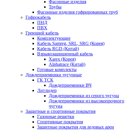
Фасонные изделия
Трубы
Фасонные изделия гофрированных труб
Гофрокабель
ПНД
ПВХ
Греющий кабель
Комплектующие
Кабель Samreg, SRL, SRG (Корея)
Кабель RGD (Китай)
Взрывозащищенный кабель
Xarex (Корея)
Alphatrace (Китай)
Готовые комплекты
Дождеприемники чугунные
ГК ТСК
Дождеприемники ВЧ
Литлидер
Дождеприемники из серого чугуна
Дождеприемники из высокопрочного
чугуна
Защитные и спортивные покрытия
Газонные решетки
Спортивные покрытия
Защитные покрытия для ледовых арен