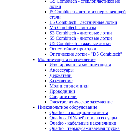
G5 Combitech - стеклопластиковые
лотки
I5 Combitech - лотки из нержавеющей
стали
L5 Combitech - лестничные лотки
M5 Combitech - метизы
S3 Combitech - листовые лотки
S5 Combitech - листовые лотки
U5 Combitech - тяжелые лотки
Огнестойкие проходки
Оптические лотки - "D5 Combitech"
Молниезащита и заземление
Изолированная молниезащита
Аксессуары
Держатели
Заземление
Молниеприемники
Проводники
Соединители
Электролитическое заземление
Низковольтное оборудование
Quadro - изоляционная лента
Quadro - DIN-рейки и аксессуары
Quadro - кабельные наконечники
Quadro - термоусаживаемая трубка