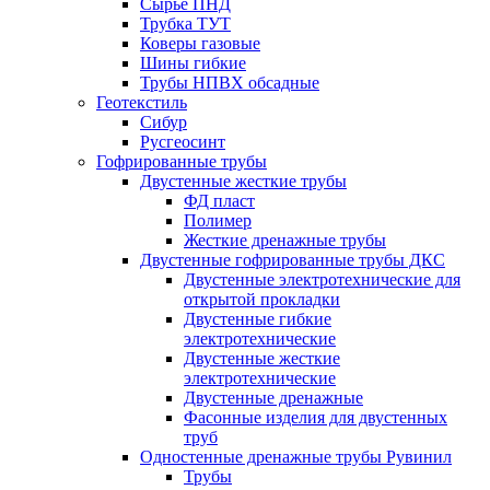
Сырье ПНД
Трубка ТУТ
Коверы газовые
Шины гибкие
Трубы НПВХ обсадные
Геотекстиль
Сибур
Русгеосинт
Гофрированные трубы
Двустенные жесткие трубы
ФД пласт
Полимер
Жесткие дренажные трубы
Двустенные гофрированные трубы ДКС
Двустенные электротехнические для
открытой прокладки
Двустенные гибкие
электротехнические
Двустенные жесткие
электротехнические
Двустенные дренажные
Фасонные изделия для двустенных
труб
Одностенные дренажные трубы Рувинил
Трубы