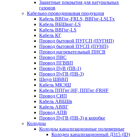
Защитные покрытия для натуральных
газонов
Кабельно-проводниковая продукция
Кабель ВВГнг-FRLS, ВВГнг-LSLTx
Кабель ВБШвнг-LS
Кабель ВВГнг-LS
Кабель КГ
Провод бытовой ПУГСП (ПУГНП)
Провод бытовой ПУСП (ПУНП)
Провод нагревательный ПНСВ
Провод ПВС
Провод ПГВВП
Провод ПуВ (ПВ-1)
Провод ПуГВ (ПВ-3)
Шнур ШВВП
Кабель МКЭШ
Кабель ППГнг-HF, ППГнг-FRHF
Провод СИП
Кабель АВБШв
Кабель АВВГ
Провод АПВ
Провод ПуГВ (ПВ-3) в коробке
Колодцы
Колодцы канализационные полимерные
Колодец канализационный Д315 (ID)