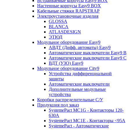
Встраиваемые корпусы Easy9 BOX
Настенные корпусы Easy9 BOX
Кабельные стяжки RAPSTRAP
Электроустановочные изделия
GLOSSA
BLANCA
ATLASDESIGN
ЭТЮД
Модульное оборудование Easy9
АВДТ (Дифф. автоматы) Easy9
Автоматические выключатели Easy9 В
Автоматические выключатели Easy9 С
ВДТ (УЗО) Easy9
Модульное оборудование City9
Устройства диффиренциальной
защиты
Автоматические выключатели
Дополнительные модульные
устройства
Коробки распределительные C/У
Продукция под заказ
SystemePact MC1G - Контакторы 120-
630A
SystemePact MC1E - Контакторы <95A
SystemePact - Автоматические