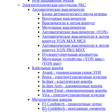
Реле напряжения Welrok
Электротехническая продукция ДКС
Автоматические выключатели
Блоки автоматического ввода резерва
Воздушные выключатели
Выключатели в литом корпусе
Модульные выключатели
Автоматические выключатели «YON»
Автоматические выключатели в литом
корпусе YON MAX MGS
Автоматические выключатели в литом
корпусе YON PRO MNX
Пускорегулирующая аппаратура
Модульные устройства «YON макс»
(YON max)
Кабельные короба
Avanti - универсальная серия ЭУИ
Brava - электроустановочные изделия
In-liner - классические короба
In-liner Aero - алюминиевые короба
In-liner Front - инновационные короба
Viva - электроустановочные изделия
Металлические каналы
F5 Combitech - проволочные лотки
B5 Combitech - монтажные элементы