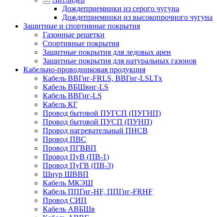
Дождеприемники из серого чугуна
Дождеприемники из высокопрочного чугуна
Защитные и спортивные покрытия
Газонные решетки
Спортивные покрытия
Защитные покрытия для ледовых арен
Защитные покрытия для натуральных газонов
Кабельно-проводниковая продукция
Кабель ВВГнг-FRLS, ВВГнг-LSLTx
Кабель ВБШвнг-LS
Кабель ВВГнг-LS
Кабель КГ
Провод бытовой ПУГСП (ПУГНП)
Провод бытовой ПУСП (ПУНП)
Провод нагревательный ПНСВ
Провод ПВС
Провод ПГВВП
Провод ПуВ (ПВ-1)
Провод ПуГВ (ПВ-3)
Шнур ШВВП
Кабель МКЭШ
Кабель ППГнг-HF, ППГнг-FRHF
Провод СИП
Кабель АВБШв