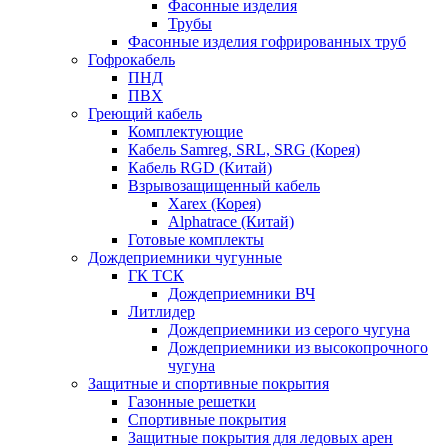
Фасонные изделия
Трубы
Фасонные изделия гофрированных труб
Гофрокабель
ПНД
ПВХ
Греющий кабель
Комплектующие
Кабель Samreg, SRL, SRG (Корея)
Кабель RGD (Китай)
Взрывозащищенный кабель
Xarex (Корея)
Alphatrace (Китай)
Готовые комплекты
Дождеприемники чугунные
ГК ТСК
Дождеприемники ВЧ
Литлидер
Дождеприемники из серого чугуна
Дождеприемники из высокопрочного
чугуна
Защитные и спортивные покрытия
Газонные решетки
Спортивные покрытия
Защитные покрытия для ледовых арен