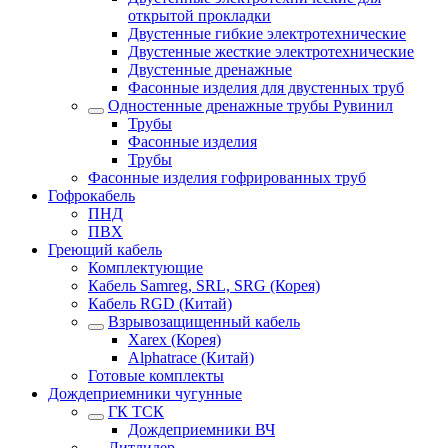
открытой прокладки
Двустенные гибкие электротехнические
Двустенные жесткие электротехнические
Двустенные дренажные
Фасонные изделия для двустенных труб
Одностенные дренажные трубы Рувинил
Трубы
Фасонные изделия
Трубы
Фасонные изделия гофрированных труб
Гофрокабель
ПНД
ПВХ
Греющий кабель
Комплектующие
Кабель Samreg, SRL, SRG (Корея)
Кабель RGD (Китай)
Взрывозащищенный кабель
Xarex (Корея)
Alphatrace (Китай)
Готовые комплекты
Дождеприемники чугунные
ГК ТСК
Дождеприемники ВЧ
Литлидер