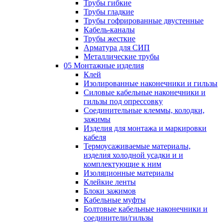
Трубы гибкие
Трубы гладкие
Трубы гофрированные двустенные
Кабель-каналы
Трубы жесткие
Арматура для СИП
Металлические трубы
05 Монтажные изделия
Клей
Изолированные наконечники и гильзы
Силовые кабельные наконечники и
гильзы под опрессовку
Соединительные клеммы, колодки,
зажимы
Изделия для монтажа и маркировки
кабеля
Термоусаживаемые материалы,
изделия холодной усадки и и
комплектующие к ним
Изоляционные материалы
Клейкие ленты
Блоки зажимов
Кабельные муфты
Болтовые кабельные наконечники и
соединители/гильзы