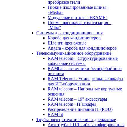
преобразователи
Гибкие изолированные шины –
«Media»
Модульные щитки - "FRAME"
Промышленная автоматизация –
"Mitra"
Системы для кондиционирования
Короба для кондиционеров
Шланги дренажные
Angara - короба для кондиционеров
Телекоммуникационное оборудование
RAM telecom – Структурированные
кабельные системы
RAMbatt - источники бесперебойного
питания
RAM Telecom - Универсальные шкафы
для ИТ-оборудования
RAM telecom – Напольные корпусные
решения
RAM telecom – 19" аксессуары
RAM telecom - IT шкафы
Распределение питания IT (PDU)
RAM fit
Трубы электротехнические и дренажные
Автотруба ППЛ гибкая гофрированная