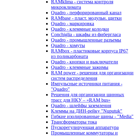
RAMklima - система контроля
микроклимата
Quadro - перфорированный канал
RAMbase - пласт. модульн. щитки
Quadro - маркировка
Quadro - клеммные колодки
Conchiglia - шкафы из фибергласа
Quadro - промышленные разъемы
Quadro - хомуты
RAMbox - пластиковые корпуса IP67
из поликарбоната
Quadro - кнопки и выключатели
Quadro - клеммные зажимы
RAM power - решения для организации
систем распределения
Импульсные источники питания -
"Quadro"
Решения для организации шинных
трасс для НКУ – «RAM bus»
Quadro - шлейфы заземления
Клеммы на ДИН-рейку "Nuputuk"
Гибкие изолированные шины - "Media"
Трансформаторы тока
Пускорегулирующая аппаратура
Промышленные коммутаторы и