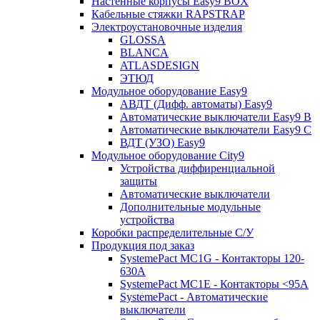
Настенные корпусы Easy9 BOX
Кабельные стяжки RAPSTRAP
Электроустановочные изделия
GLOSSA
BLANCA
ATLASDESIGN
ЭТЮД
Модульное оборудование Easy9
АВДТ (Дифф. автоматы) Easy9
Автоматические выключатели Easy9 В
Автоматические выключатели Easy9 С
ВДТ (УЗО) Easy9
Модульное оборудование City9
Устройства диффиренциальной
защиты
Автоматические выключатели
Дополнительные модульные
устройства
Коробки распределительные C/У
Продукция под заказ
SystemePact MC1G - Контакторы 120-
630A
SystemePact MC1E - Контакторы <95A
SystemePact - Автоматические
выключатели