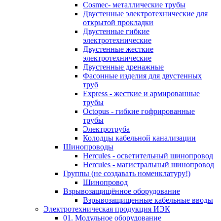
Cosmec- металлические трубы
Двустенные электротехнические для
открытой прокладки
Двустенные гибкие
электротехнические
Двустенные жесткие
электротехнические
Двустенные дренажные
Фасонные изделия для двустенных
труб
Express - жесткие и армированные
трубы
Octopus - гибкие гофрированные
трубы
Электротруба
Колодцы кабельной канализации
Шинопроводы
Hercules - осветительный шинопровод
Hercules - магистральный шинопровод
Группы (не создавать номенклатуру!)
Шинопровод
Взрывозащищённое оборудование
Взрывозащищенные кабельные вводы
Электротехническая продукция ИЭК
01. Модульное оборудование