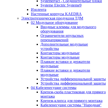
SystemePact - Соединительные блоки
Systeme Electric Systeme9
Изолента
Настенные корпусы KAEDRA
Электротехническая продукция ТДМ
02 Модульное оборудование
Вводные клеммы для модульного
оборудования
Ограничители ипульсных
перенапряжений
Дополнительные модульные
устройства
Контакторы модульные
Контакторы модульные
Плавкие вставки и держатели
модульные
Плавкие вставки и держатели
модульные
Устройства дифференциальной защиты
Устройства дифференциальной защиты
04 Кабеленесущие системы
Крепеж-скоба пластиковая для прямого
монтажа
Крепеж-клипса для прямого монтажа
Кабеленесущие системы "Народная"