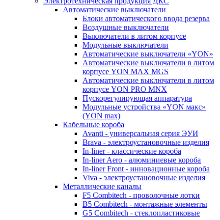
Электротехническая продукция ДКС
Автоматические выключатели
Блоки автоматического ввода резерва
Воздушные выключатели
Выключатели в литом корпусе
Модульные выключатели
Автоматические выключатели «YON»
Автоматические выключатели в литом
корпусе YON MAX MGS
Автоматические выключатели в литом
корпусе YON PRO MNX
Пускорегулирующая аппаратура
Модульные устройства «YON макс»
(YON max)
Кабельные короба
Avanti - универсальная серия ЭУИ
Brava - электроустановочные изделия
In-liner - классические короба
In-liner Aero - алюминиевые короба
In-liner Front - инновационные короба
Viva - электроустановочные изделия
Металлические каналы
F5 Combitech - проволочные лотки
B5 Combitech - монтажные элементы
G5 Combitech - стеклопластиковые