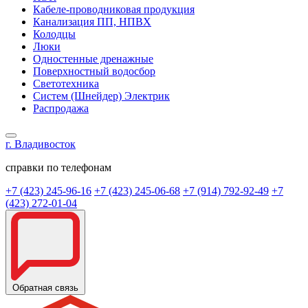
Кабеле-проводниковая продукция
Канализация ПП, НПВХ
Колодцы
Люки
Одностенные дренажные
Поверхностный водосбор
Светотехника
Систем (Шнейдер) Электрик
Распродажа
г. Владивосток
справки по телефонам
+7 (423) 245-96-16
+7 (423) 245-06-68
+7 (914) 792-92-49
+7
(423) 272-01-04
Обратная связь