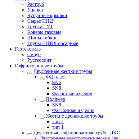
Раструб
Уценка
Чугунные крышки
Сырье ПНД
Трубка ТУТ
Коверы газовые
Шины гибкие
Трубы НПВХ обсадные
Геотекстиль
Сибур
Русгеосинт
Гофрированные трубы
Двустенные жесткие трубы
ФД пласт
SN6
SN8
Фасонные изделия
Полимер
SN8
Фассонные изделия
Жесткие дренажные трубы
тип 2
тип 1
Двустенные гофрированные трубы ДКС
Двустенные электротехнические для