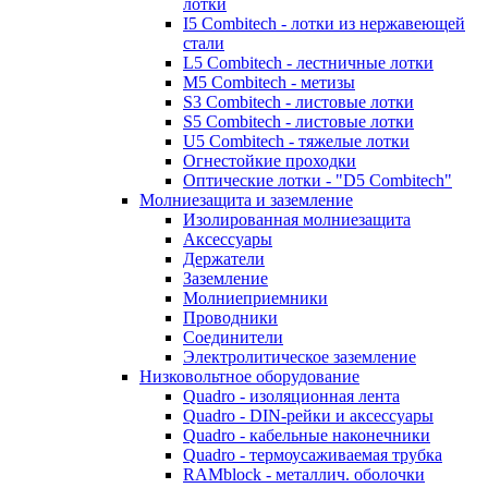
лотки
I5 Combitech - лотки из нержавеющей
стали
L5 Combitech - лестничные лотки
M5 Combitech - метизы
S3 Combitech - листовые лотки
S5 Combitech - листовые лотки
U5 Combitech - тяжелые лотки
Огнестойкие проходки
Оптические лотки - "D5 Combitech"
Молниезащита и заземление
Изолированная молниезащита
Аксессуары
Держатели
Заземление
Молниеприемники
Проводники
Соединители
Электролитическое заземление
Низковольтное оборудование
Quadro - изоляционная лента
Quadro - DIN-рейки и аксессуары
Quadro - кабельные наконечники
Quadro - термоусаживаемая трубка
RAMblock - металлич. оболочки