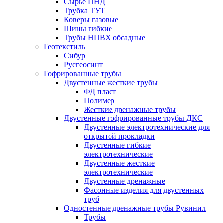
Сырье ПНД
Трубка ТУТ
Коверы газовые
Шины гибкие
Трубы НПВХ обсадные
Геотекстиль
Сибур
Русгеосинт
Гофрированные трубы
Двустенные жесткие трубы
ФД пласт
Полимер
Жесткие дренажные трубы
Двустенные гофрированные трубы ДКС
Двустенные электротехнические для
открытой прокладки
Двустенные гибкие
электротехнические
Двустенные жесткие
электротехнические
Двустенные дренажные
Фасонные изделия для двустенных
труб
Одностенные дренажные трубы Рувинил
Трубы