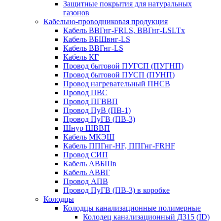
Защитные покрытия для натуральных
газонов
Кабельно-проводниковая продукция
Кабель ВВГнг-FRLS, ВВГнг-LSLTx
Кабель ВБШвнг-LS
Кабель ВВГнг-LS
Кабель КГ
Провод бытовой ПУГСП (ПУГНП)
Провод бытовой ПУСП (ПУНП)
Провод нагревательный ПНСВ
Провод ПВС
Провод ПГВВП
Провод ПуВ (ПВ-1)
Провод ПуГВ (ПВ-3)
Шнур ШВВП
Кабель МКЭШ
Кабель ППГнг-HF, ППГнг-FRHF
Провод СИП
Кабель АВБШв
Кабель АВВГ
Провод АПВ
Провод ПуГВ (ПВ-3) в коробке
Колодцы
Колодцы канализационные полимерные
Колодец канализационный Д315 (ID)