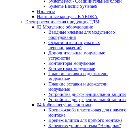
SystemePact - Соединительные блоки
Systeme Electric Systeme9
Изолента
Настенные корпусы KAEDRA
Электротехническая продукция ТДМ
02 Модульное оборудование
Вводные клеммы для модульного
оборудования
Ограничители ипульсных
перенапряжений
Дополнительные модульные
устройства
Контакторы модульные
Контакторы модульные
Плавкие вставки и держатели
модульные
Плавкие вставки и держатели
модульные
Устройства дифференциальной защиты
Устройства дифференциальной защиты
04 Кабеленесущие системы
Крепеж-скоба пластиковая для прямого
монтажа
Крепеж-клипса для прямого монтажа
Кабеленесущие системы "Народная"