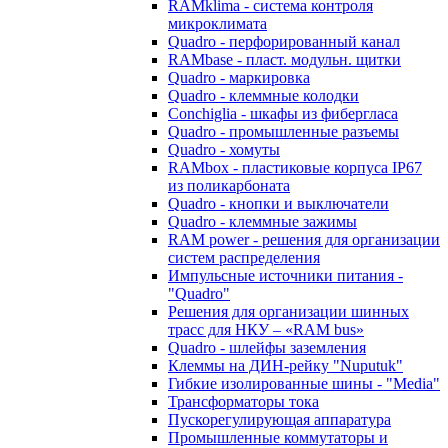
RAMklima - система контроля
микроклимата
Quadro - перфорированный канал
RAMbase - пласт. модульн. щитки
Quadro - маркировка
Quadro - клеммные колодки
Conchiglia - шкафы из фибергласа
Quadro - промышленные разъемы
Quadro - хомуты
RAMbox - пластиковые корпуса IP67
из поликарбоната
Quadro - кнопки и выключатели
Quadro - клеммные зажимы
RAM power - решения для организации
систем распределения
Импульсные источники питания -
"Quadro"
Решения для организации шинных
трасс для НКУ – «RAM bus»
Quadro - шлейфы заземления
Клеммы на ДИН-рейку "Nuputuk"
Гибкие изолированные шины - "Media"
Трансформаторы тока
Пускорегулирующая аппаратура
Промышленные коммутаторы и