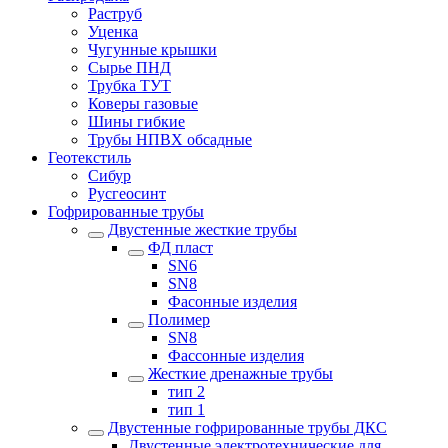
Раструб
Уценка
Чугунные крышки
Сырье ПНД
Трубка ТУТ
Коверы газовые
Шины гибкие
Трубы НПВХ обсадные
Геотекстиль
Сибур
Русгеосинт
Гофрированные трубы
Двустенные жесткие трубы
ФД пласт
SN6
SN8
Фасонные изделия
Полимер
SN8
Фассонные изделия
Жесткие дренажные трубы
тип 2
тип 1
Двустенные гофрированные трубы ДКС
Двустенные электротехнические для