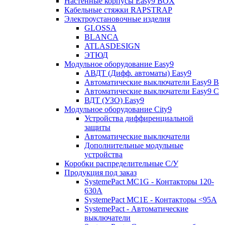
Настенные корпусы Easy9 BOX
Кабельные стяжки RAPSTRAP
Электроустановочные изделия
GLOSSA
BLANCA
ATLASDESIGN
ЭТЮД
Модульное оборудование Easy9
АВДТ (Дифф. автоматы) Easy9
Автоматические выключатели Easy9 В
Автоматические выключатели Easy9 С
ВДТ (УЗО) Easy9
Модульное оборудование City9
Устройства диффиренциальной
защиты
Автоматические выключатели
Дополнительные модульные
устройства
Коробки распределительные C/У
Продукция под заказ
SystemePact MC1G - Контакторы 120-
630A
SystemePact MC1E - Контакторы <95A
SystemePact - Автоматические
выключатели