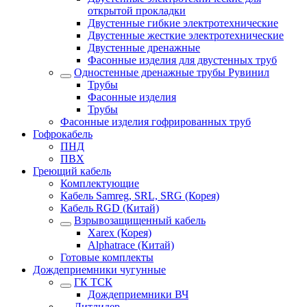
открытой прокладки
Двустенные гибкие электротехнические
Двустенные жесткие электротехнические
Двустенные дренажные
Фасонные изделия для двустенных труб
Одностенные дренажные трубы Рувинил
Трубы
Фасонные изделия
Трубы
Фасонные изделия гофрированных труб
Гофрокабель
ПНД
ПВХ
Греющий кабель
Комплектующие
Кабель Samreg, SRL, SRG (Корея)
Кабель RGD (Китай)
Взрывозащищенный кабель
Xarex (Корея)
Alphatrace (Китай)
Готовые комплекты
Дождеприемники чугунные
ГК ТСК
Дождеприемники ВЧ
Литлидер