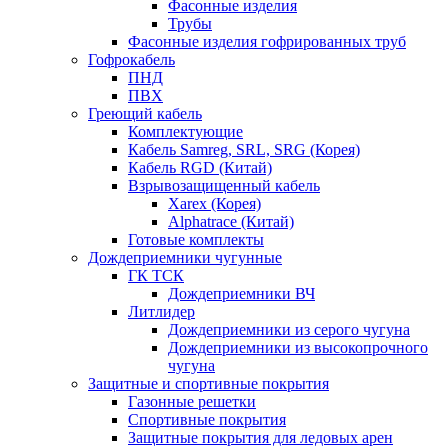
Фасонные изделия
Трубы
Фасонные изделия гофрированных труб
Гофрокабель
ПНД
ПВХ
Греющий кабель
Комплектующие
Кабель Samreg, SRL, SRG (Корея)
Кабель RGD (Китай)
Взрывозащищенный кабель
Xarex (Корея)
Alphatrace (Китай)
Готовые комплекты
Дождеприемники чугунные
ГК ТСК
Дождеприемники ВЧ
Литлидер
Дождеприемники из серого чугуна
Дождеприемники из высокопрочного
чугуна
Защитные и спортивные покрытия
Газонные решетки
Спортивные покрытия
Защитные покрытия для ледовых арен