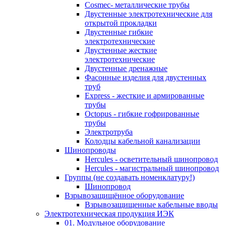
Cosmec- металлические трубы
Двустенные электротехнические для
открытой прокладки
Двустенные гибкие
электротехнические
Двустенные жесткие
электротехнические
Двустенные дренажные
Фасонные изделия для двустенных
труб
Express - жесткие и армированные
трубы
Octopus - гибкие гофрированные
трубы
Электротруба
Колодцы кабельной канализации
Шинопроводы
Hercules - осветительный шинопровод
Hercules - магистральный шинопровод
Группы (не создавать номенклатуру!)
Шинопровод
Взрывозащищённое оборудование
Взрывозащищенные кабельные вводы
Электротехническая продукция ИЭК
01. Модульное оборудование