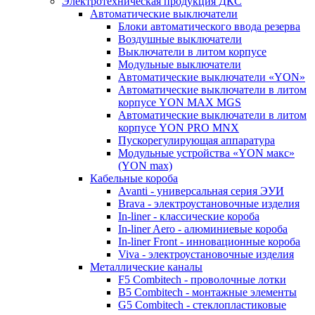
Электротехническая продукция ДКС
Автоматические выключатели
Блоки автоматического ввода резерва
Воздушные выключатели
Выключатели в литом корпусе
Модульные выключатели
Автоматические выключатели «YON»
Автоматические выключатели в литом
корпусе YON MAX MGS
Автоматические выключатели в литом
корпусе YON PRO MNX
Пускорегулирующая аппаратура
Модульные устройства «YON макс»
(YON max)
Кабельные короба
Avanti - универсальная серия ЭУИ
Brava - электроустановочные изделия
In-liner - классические короба
In-liner Aero - алюминиевые короба
In-liner Front - инновационные короба
Viva - электроустановочные изделия
Металлические каналы
F5 Combitech - проволочные лотки
B5 Combitech - монтажные элементы
G5 Combitech - стеклопластиковые