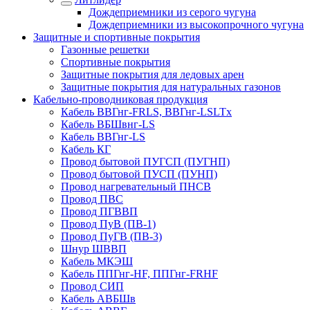
Дождеприемники из серого чугуна
Дождеприемники из высокопрочного чугуна
Защитные и спортивные покрытия
Газонные решетки
Спортивные покрытия
Защитные покрытия для ледовых арен
Защитные покрытия для натуральных газонов
Кабельно-проводниковая продукция
Кабель ВВГнг-FRLS, ВВГнг-LSLTx
Кабель ВБШвнг-LS
Кабель ВВГнг-LS
Кабель КГ
Провод бытовой ПУГСП (ПУГНП)
Провод бытовой ПУСП (ПУНП)
Провод нагревательный ПНСВ
Провод ПВС
Провод ПГВВП
Провод ПуВ (ПВ-1)
Провод ПуГВ (ПВ-3)
Шнур ШВВП
Кабель МКЭШ
Кабель ППГнг-HF, ППГнг-FRHF
Провод СИП
Кабель АВБШв