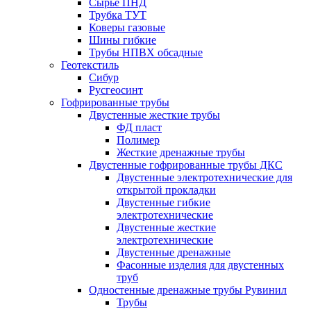
Сырье ПНД
Трубка ТУТ
Коверы газовые
Шины гибкие
Трубы НПВХ обсадные
Геотекстиль
Сибур
Русгеосинт
Гофрированные трубы
Двустенные жесткие трубы
ФД пласт
Полимер
Жесткие дренажные трубы
Двустенные гофрированные трубы ДКС
Двустенные электротехнические для
открытой прокладки
Двустенные гибкие
электротехнические
Двустенные жесткие
электротехнические
Двустенные дренажные
Фасонные изделия для двустенных
труб
Одностенные дренажные трубы Рувинил
Трубы