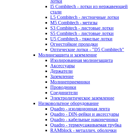
лотки
I5 Combitech - лотки из нержавеющей
стали
L5 Combitech - лестничные лотки
M5 Combitech - метизы
S3 Combitech - листовые лотки
S5 Combitech - листовые лотки
U5 Combitech - тяжелые лотки
Огнестойкие проходки
Оптические лотки - "D5 Combitech"
Молниезащита и заземление
Изолированная молниезащита
Аксессуары
Держатели
Заземление
Молниеприемники
Проводники
Соединители
Электролитическое заземление
Низковольтное оборудование
Quadro - изоляционная лента
Quadro - DIN-рейки и аксессуары
Quadro - кабельные наконечники
Quadro - термоусаживаемая трубка
RAMblock - металлич. оболочки