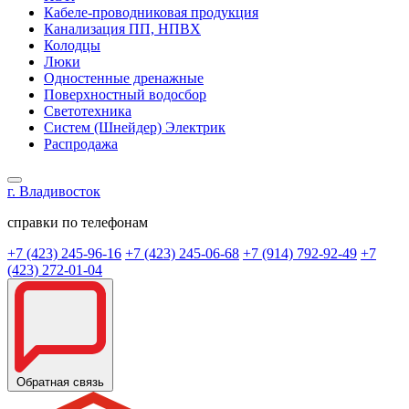
Кабеле-проводниковая продукция
Канализация ПП, НПВХ
Колодцы
Люки
Одностенные дренажные
Поверхностный водосбор
Светотехника
Систем (Шнейдер) Электрик
Распродажа
г. Владивосток
справки по телефонам
+7 (423) 245-96-16
+7 (423) 245-06-68
+7 (914) 792-92-49
+7
(423) 272-01-04
Обратная связь