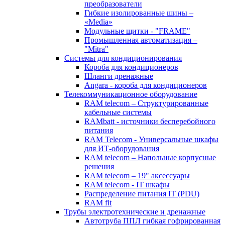
преобразователи
Гибкие изолированные шины –
«Media»
Модульные щитки - "FRAME"
Промышленная автоматизация –
"Mitra"
Системы для кондиционирования
Короба для кондиционеров
Шланги дренажные
Angara - короба для кондиционеров
Телекоммуникационное оборудование
RAM telecom – Структурированные
кабельные системы
RAMbatt - источники бесперебойного
питания
RAM Telecom - Универсальные шкафы
для ИТ-оборудования
RAM telecom – Напольные корпусные
решения
RAM telecom – 19" аксессуары
RAM telecom - IT шкафы
Распределение питания IT (PDU)
RAM fit
Трубы электротехнические и дренажные
Автотруба ППЛ гибкая гофрированная