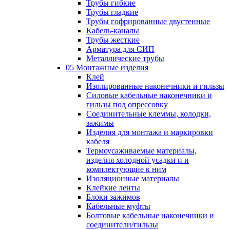
Трубы гибкие
Трубы гладкие
Трубы гофрированные двустенные
Кабель-каналы
Трубы жесткие
Арматура для СИП
Металлические трубы
05 Монтажные изделия
Клей
Изолированные наконечники и гильзы
Силовые кабельные наконечники и
гильзы под опрессовку
Соединительные клеммы, колодки,
зажимы
Изделия для монтажа и маркировки
кабеля
Термоусаживаемые материалы,
изделия холодной усадки и и
комплектующие к ним
Изоляционные материалы
Клейкие ленты
Блоки зажимов
Кабельные муфты
Болтовые кабельные наконечники и
соединители/гильзы