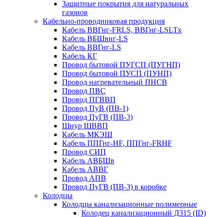
Защитные покрытия для натуральных
газонов
Кабельно-проводниковая продукция
Кабель ВВГнг-FRLS, ВВГнг-LSLTx
Кабель ВБШвнг-LS
Кабель ВВГнг-LS
Кабель КГ
Провод бытовой ПУГСП (ПУГНП)
Провод бытовой ПУСП (ПУНП)
Провод нагревательный ПНСВ
Провод ПВС
Провод ПГВВП
Провод ПуВ (ПВ-1)
Провод ПуГВ (ПВ-3)
Шнур ШВВП
Кабель МКЭШ
Кабель ППГнг-HF, ППГнг-FRHF
Провод СИП
Кабель АВБШв
Кабель АВВГ
Провод АПВ
Провод ПуГВ (ПВ-3) в коробке
Колодцы
Колодцы канализационные полимерные
Колодец канализационный Д315 (ID)