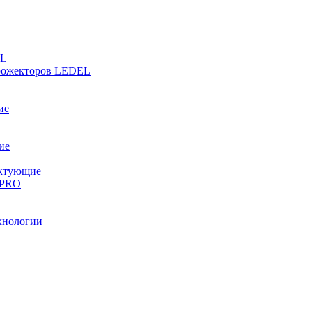
EL
прожекторов LEDEL
ие
ие
ектующие
 PRO
хнологии