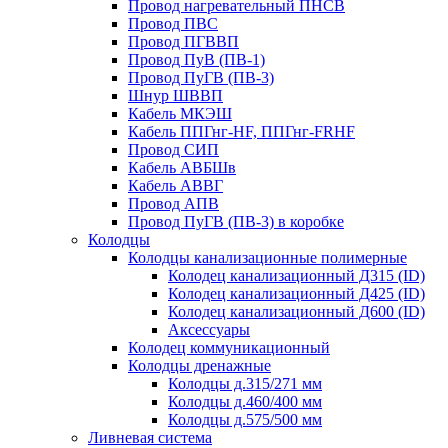
Провод нагревательный ПНСВ
Провод ПВС
Провод ПГВВП
Провод ПуВ (ПВ-1)
Провод ПуГВ (ПВ-3)
Шнур ШВВП
Кабель МКЭШ
Кабель ППГнг-HF, ППГнг-FRHF
Провод СИП
Кабель АВБШв
Кабель АВВГ
Провод АПВ
Провод ПуГВ (ПВ-3) в коробке
Колодцы
Колодцы канализационные полимерные
Колодец канализационный Д315 (ID)
Колодец канализационный Д425 (ID)
Колодец канализационный Д600 (ID)
Аксессуары
Колодец коммуникационный
Колодцы дренажные
Колодцы д.315/271 мм
Колодцы д.460/400 мм
Колодцы д.575/500 мм
Ливневая система