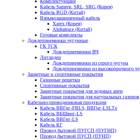
Комплектующие
Кабель Samreg, SRL, SRG (Корея)
Кабель RGD (Китай)
Взрывозащищенный кабель
Xarex (Корея)
Alphatrace (Китай)
Готовые комплекты
Дождеприемники чугунные
ГК ТСК
Дождеприемники ВЧ
Литлидер
Дождеприемники из серого чугуна
Дождеприемники из высокопрочного чу
Защитные и спортивные покрытия
Газонные решетки
Спортивные покрытия
Защитные покрытия для ледовых арен
Защитные покрытия для натуральных газонов
Кабельно-проводниковая продукция
Кабель ВВГнг-FRLS, ВВГнг-LSLTx
Кабель ВБШвнг-LS
Кабель ВВГнг-LS
Кабель КГ
Провод бытовой ПУГСП (ПУГНП)
Провод бытовой ПУСП (ПУНП)