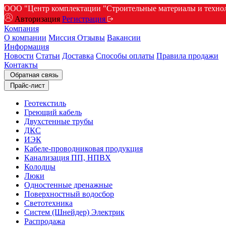
ООО "Центр комплектации "Строительные материалы и техноло
Авторизация
Регистрация
Компания
О компании
Миссия
Отзывы
Вакансии
Информация
Новости
Статьи
Доставка
Способы оплаты
Правила продажи
Контакты
Обратная связь
Прайс-лист
Геотекстиль
Греющий кабель
Двухстенные трубы
ДКС
ИЭК
Кабеле-проводниковая продукция
Канализация ПП, НПВХ
Колодцы
Люки
Одностенные дренажные
Поверхностный водосбор
Светотехника
Систем (Шнейдер) Электрик
Распродажа