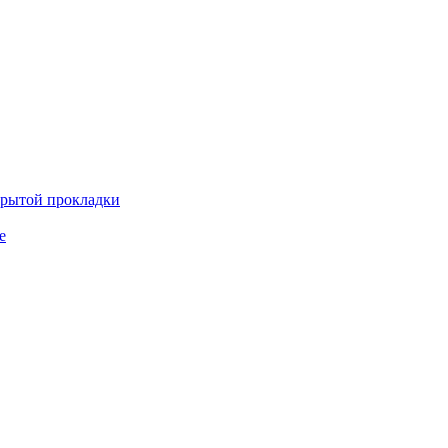
крытой прокладки
е