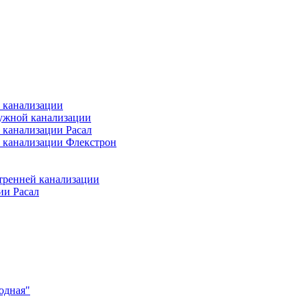
 канализации
ужной канализации
 канализации Расал
 канализации Флекстрон
тренней канализации
ии Расал
одная"