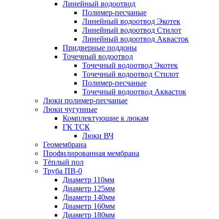
Линейный водоотвод
Полимер-песчаные
Линейный водоотвод Экотек
Линейный водоотвод Стилот
Линейный водоотвод Аквасток
Придверные поддоны
Точечный водоотвод
Точечный водоотвод Экотек
Точечный водоотвод Стилот
Полимер-песчаные
Точечный водоотвод Аквасток
Люки полимер-песчаные
Люки чугунные
Комплектующие к люкам
ГК ТСК
Люки ВЧ
Геомембрана
Профилированная мембрана
Тёплый пол
Труба ПВ-0
Диаметр 110мм
Диаметр 125мм
Диаметр 140мм
Диаметр 160мм
Диаметр 180мм