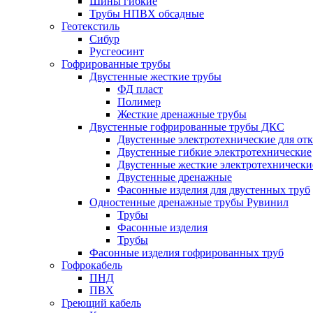
Шины гибкие
Трубы НПВХ обсадные
Геотекстиль
Сибур
Русгеосинт
Гофрированные трубы
Двустенные жесткие трубы
ФД пласт
Полимер
Жесткие дренажные трубы
Двустенные гофрированные трубы ДКС
Двустенные электротехнические для от
Двустенные гибкие электротехнические
Двустенные жесткие электротехнически
Двустенные дренажные
Фасонные изделия для двустенных труб
Одностенные дренажные трубы Рувинил
Трубы
Фасонные изделия
Трубы
Фасонные изделия гофрированных труб
Гофрокабель
ПНД
ПВХ
Греющий кабель