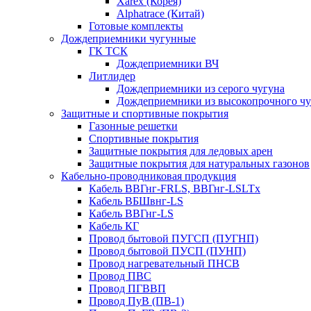
Xarex (Корея)
Alphatrace (Китай)
Готовые комплекты
Дождеприемники чугунные
ГК ТСК
Дождеприемники ВЧ
Литлидер
Дождеприемники из серого чугуна
Дождеприемники из высокопрочного чу
Защитные и спортивные покрытия
Газонные решетки
Спортивные покрытия
Защитные покрытия для ледовых арен
Защитные покрытия для натуральных газонов
Кабельно-проводниковая продукция
Кабель ВВГнг-FRLS, ВВГнг-LSLTx
Кабель ВБШвнг-LS
Кабель ВВГнг-LS
Кабель КГ
Провод бытовой ПУГСП (ПУГНП)
Провод бытовой ПУСП (ПУНП)
Провод нагревательный ПНСВ
Провод ПВС
Провод ПГВВП
Провод ПуВ (ПВ-1)