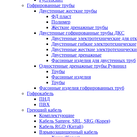
Гофрированные трубы
Двустенные жесткие трубы
ФД пласт
Полимер
Жесткие дренажные трубы
Двустенные гофрированные трубы ДКС
Двустенные электротехнические для от
Двустенные гибкие электротехнические
Двустенные жесткие электротехнически
Двустенные дренажные
Фасонные изделия для двустенных труб
Одностенные дренажные трубы Рувинил
Трубы
Фасонные изделия
Трубы
Фасонные изделия гофрированных труб
Гофрокабель
ПНД
ПВХ
Греющий кабель
Комплектующие
Кабель Samreg, SRL, SRG (Корея)
Кабель RGD (Китай)
Взрывозащищенный кабель