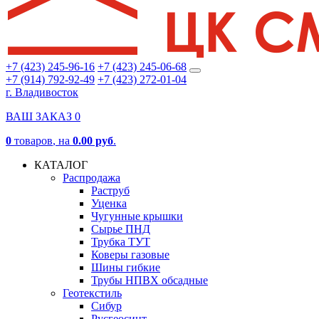
+7 (423) 245-96-16
+7 (423) 245-06-68
+7 (914) 792-92-49
+7 (423) 272-01-04
г. Владивосток
ВАШ ЗАКАЗ
0
0
товаров
, на
0.00 руб
.
КАТАЛОГ
Распродажа
Раструб
Уценка
Чугунные крышки
Сырье ПНД
Трубка ТУТ
Коверы газовые
Шины гибкие
Трубы НПВХ обсадные
Геотекстиль
Сибур
Русгеосинт