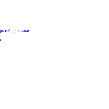
крытой прокладки
е