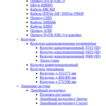
Провод ПуГВ (ПВ-3)
Шнур ШВВП
Кабель МКЭШ
Кабель ППГнг-HF, ППГнг-FRHF
Провод СИП
Кабель АВБШв
Кабель АВВГ
Провод АПВ
Провод ПуГВ (ПВ-3) в коробке
Колодцы
Колодцы канализационные полимерные
Колодец канализационный Д315 (ID)
Колодец канализационный Д425 (ID)
Колодец канализационный Д600 (ID)
Аксессуары
Колодец коммуникационный
Колодцы дренажные
Колодцы д.315/271 мм
Колодцы д.460/400 мм
Колодцы д.575/500 мм
Ливневая система
Линейный водоотвод
Полимер-песчаные
Линейный водоотвод Экотек
Линейный водоотвод Стилот