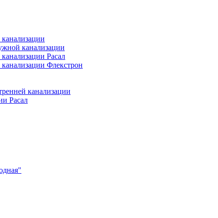
 канализации
ужной канализации
 канализации Расал
 канализации Флекстрон
тренней канализации
ии Расал
одная"