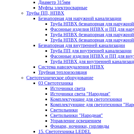
Диаметр 315мм
Муфты электросварные
Трубы ПП, НПВХ
Безнапорная для наружной канализации
Труба НПВХ безнапорная для наружной
Фасонные изделия НПВХ и ПП для нар
Труба НПВХ безнапорная для наружной
Труба НПВХ безнапорная для наружной
Безнапорная для внутренней канализации
Труба ПП для внутренней канализации
Фасонные изделия НПВХ и ПП для вну
Труба НПВХ для внутренней канализац
Система навозоудаления НПВХ
Трубная теплоизоляция
Светотехническое оборудование
03 Светотехника
Источники света
Источники света "Народная"
Комплектующие для светотехники
Комплектующие для светотехники "Нар
Светильники
Светильники "Народная"
Управление освещением
Фонари, ночники, гирлянды
15. Светотехника LEDEL