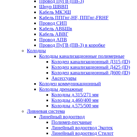
Провод ПуГВ (ПВ-3)
Шнур ШВВП
Кабель МКЭШ
Кабель ППГнг-HF, ППГнг-FRHF
Провод СИП
Кабель АВБШв
Кабель АВВГ
Провод АПВ
Провод ПуГВ (ПВ-3) в коробке
Колодцы
Колодцы канализационные полимерные
Колодец канализационный Д315 (ID)
Колодец канализационный Д425 (ID)
Колодец канализационный Д600 (ID)
Аксессуары
Колодец коммуникационный
Колодцы дренажные
Колодцы д.315/271 мм
Колодцы д.460/400 мм
Колодцы д.575/500 мм
Ливневая система
Линейный водоотвод
Полимер-песчаные
Линейный водоотвод Экотек
Линейный водоотвод Стилот