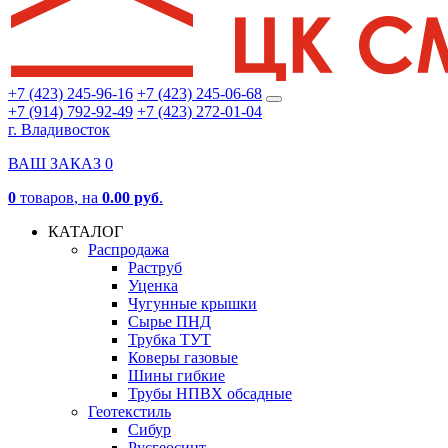
+7 (423) 245-96-16
+7 (423) 245-06-68
+7 (914) 792-92-49
+7 (423) 272-01-04
г. Владивосток
ВАШ ЗАКАЗ
0
0
товаров
, на
0.00 руб
.
КАТАЛОГ
Распродажа
Раструб
Уценка
Чугунные крышки
Сырье ПНД
Трубка ТУТ
Коверы газовые
Шины гибкие
Трубы НПВХ обсадные
Геотекстиль
Сибур
Русгеосинт