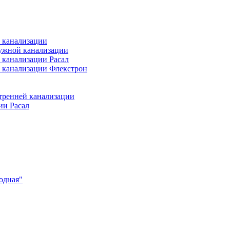
 канализации
ужной канализации
 канализации Расал
 канализации Флекстрон
тренней канализации
ии Расал
одная"