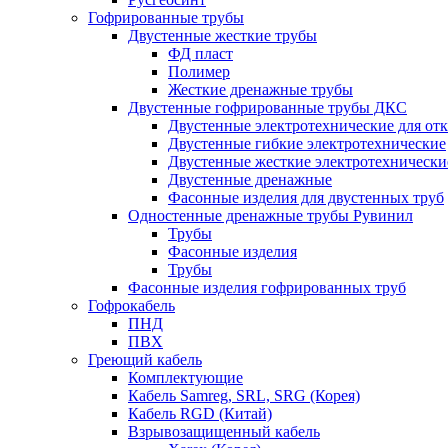
Гофрированные трубы
Двустенные жесткие трубы
ФД пласт
Полимер
Жесткие дренажные трубы
Двустенные гофрированные трубы ДКС
Двустенные электротехнические для от
Двустенные гибкие электротехнические
Двустенные жесткие электротехнически
Двустенные дренажные
Фасонные изделия для двустенных труб
Одностенные дренажные трубы Рувинил
Трубы
Фасонные изделия
Трубы
Фасонные изделия гофрированных труб
Гофрокабель
ПНД
ПВХ
Греющий кабель
Комплектующие
Кабель Samreg, SRL, SRG (Корея)
Кабель RGD (Китай)
Взрывозащищенный кабель