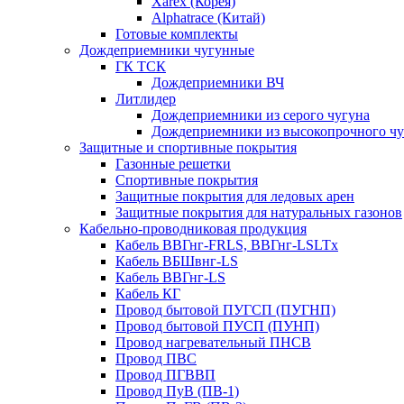
Xarex (Корея)
Alphatrace (Китай)
Готовые комплекты
Дождеприемники чугунные
ГК ТСК
Дождеприемники ВЧ
Литлидер
Дождеприемники из серого чугуна
Дождеприемники из высокопрочного чу
Защитные и спортивные покрытия
Газонные решетки
Спортивные покрытия
Защитные покрытия для ледовых арен
Защитные покрытия для натуральных газонов
Кабельно-проводниковая продукция
Кабель ВВГнг-FRLS, ВВГнг-LSLTx
Кабель ВБШвнг-LS
Кабель ВВГнг-LS
Кабель КГ
Провод бытовой ПУГСП (ПУГНП)
Провод бытовой ПУСП (ПУНП)
Провод нагревательный ПНСВ
Провод ПВС
Провод ПГВВП
Провод ПуВ (ПВ-1)