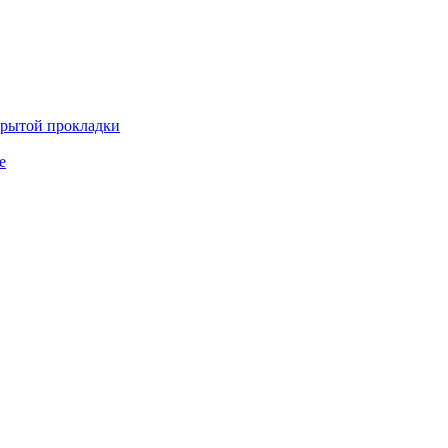
крытой прокладки
е