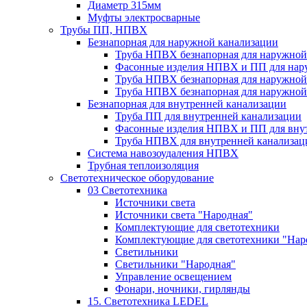
Диаметр 315мм
Муфты электросварные
Трубы ПП, НПВХ
Безнапорная для наружной канализации
Труба НПВХ безнапорная для наружной
Фасонные изделия НПВХ и ПП для нар
Труба НПВХ безнапорная для наружной
Труба НПВХ безнапорная для наружной
Безнапорная для внутренней канализации
Труба ПП для внутренней канализации
Фасонные изделия НПВХ и ПП для вну
Труба НПВХ для внутренней канализац
Система навозоудаления НПВХ
Трубная теплоизоляция
Светотехническое оборудование
03 Светотехника
Источники света
Источники света "Народная"
Комплектующие для светотехники
Комплектующие для светотехники "Нар
Светильники
Светильники "Народная"
Управление освещением
Фонари, ночники, гирлянды
15. Светотехника LEDEL