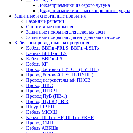
Дождеприемники из серого чугуна
Дождеприемники из высокопрочного чугуна
Защитные и спортивные покрытия
Газонные решетки
Спортивные покрытия
Защитные покрытия для ледовых арен
Защитные покрытия для натуральных газонов
Кабельно-проводниковая продукция
Кабель ВВГнг-FRLS, ВВГнг-LSLTx
Кабель ВБШвнг-LS
Кабель ВВГнг-LS
Кабель КГ
Провод бытовой ПУГСП (ПУГНП)
Провод бытовой ПУСП (ПУНП)
Провод нагревательный ПНСВ
Провод ПВС
Провод ПГВВП
Провод ПуВ (ПВ-1)
Провод ПуГВ (ПВ-3)
Шнур ШВВП
Кабель МКЭШ
Кабель ППГнг-HF, ППГнг-FRHF
Провод СИП
Кабель АВБШв