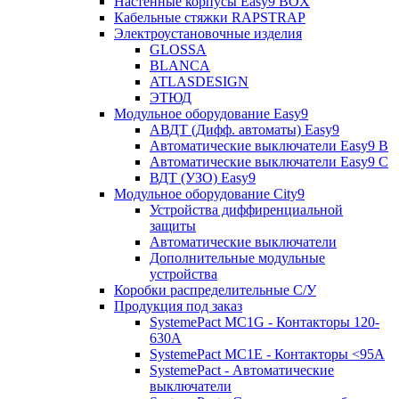
Настенные корпусы Easy9 BOX
Кабельные стяжки RAPSTRAP
Электроустановочные изделия
GLOSSA
BLANCA
ATLASDESIGN
ЭТЮД
Модульное оборудование Easy9
АВДТ (Дифф. автоматы) Easy9
Автоматические выключатели Easy9 В
Автоматические выключатели Easy9 С
ВДТ (УЗО) Easy9
Модульное оборудование City9
Устройства диффиренциальной
защиты
Автоматические выключатели
Дополнительные модульные
устройства
Коробки распределительные C/У
Продукция под заказ
SystemePact MC1G - Контакторы 120-
630A
SystemePact MC1E - Контакторы <95A
SystemePact - Автоматические
выключатели