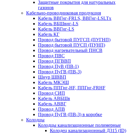
Защитные покрытия для натуральных
газонов
Кабельно-проводниковая продукция
Кабель ВВГнг-FRLS, ВВГнг-LSLTx
Кабель ВБШвнг-LS
Кабель ВВГнг-LS
Кабель КГ
Провод бытовой ПУГСП (ПУГНП)
Провод бытовой ПУСП (ПУНП)
Провод нагревательный ПНСВ
Провод ПВС
Провод ПГВВП
Провод ПуВ (ПВ-1)
Провод ПуГВ (ПВ-3)
Шнур ШВВП
Кабель МКЭШ
Кабель ППГнг-HF, ППГнг-FRHF
Провод СИП
Кабель АВБШв
Кабель АВВГ
Провод АПВ
Провод ПуГВ (ПВ-3) в коробке
Колодцы
Колодцы канализационные полимерные
Колодец канализационный Д315 (ID)