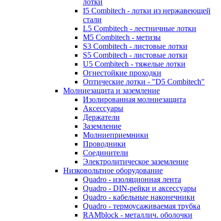
лотки
I5 Combitech - лотки из нержавеющей
стали
L5 Combitech - лестничные лотки
M5 Combitech - метизы
S3 Combitech - листовые лотки
S5 Combitech - листовые лотки
U5 Combitech - тяжелые лотки
Огнестойкие проходки
Оптические лотки - "D5 Combitech"
Молниезащита и заземление
Изолированная молниезащита
Аксессуары
Держатели
Заземление
Молниеприемники
Проводники
Соединители
Электролитическое заземление
Низковольтное оборудование
Quadro - изоляционная лента
Quadro - DIN-рейки и аксессуары
Quadro - кабельные наконечники
Quadro - термоусаживаемая трубка
RAMblock - металлич. оболочки