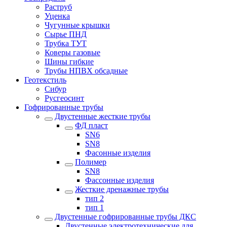
Раструб
Уценка
Чугунные крышки
Сырье ПНД
Трубка ТУТ
Коверы газовые
Шины гибкие
Трубы НПВХ обсадные
Геотекстиль
Сибур
Русгеосинт
Гофрированные трубы
Двустенные жесткие трубы
ФД пласт
SN6
SN8
Фасонные изделия
Полимер
SN8
Фассонные изделия
Жесткие дренажные трубы
тип 2
тип 1
Двустенные гофрированные трубы ДКС
Двустенные электротехнические для