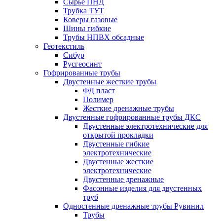
Сырье ПНД
Трубка ТУТ
Коверы газовые
Шины гибкие
Трубы НПВХ обсадные
Геотекстиль
Сибур
Русгеосинт
Гофрированные трубы
Двустенные жесткие трубы
ФД пласт
Полимер
Жесткие дренажные трубы
Двустенные гофрированные трубы ДКС
Двустенные электротехнические для
открытой прокладки
Двустенные гибкие
электротехнические
Двустенные жесткие
электротехнические
Двустенные дренажные
Фасонные изделия для двустенных
труб
Одностенные дренажные трубы Рувинил
Трубы