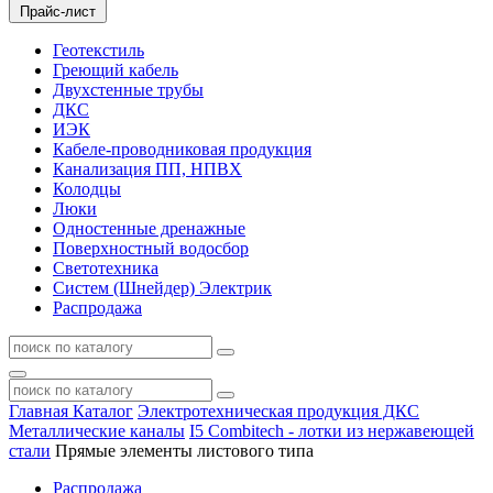
Прайс-лист
Геотекстиль
Греющий кабель
Двухстенные трубы
ДКС
ИЭК
Кабеле-проводниковая продукция
Канализация ПП, НПВХ
Колодцы
Люки
Одностенные дренажные
Поверхностный водосбор
Светотехника
Систем (Шнейдер) Электрик
Распродажа
Главная
Каталог
Электротехническая продукция ДКС
Металлические каналы
I5 Combitech - лотки из нержавеющей
стали
Прямые элементы листового типа
Распродажа