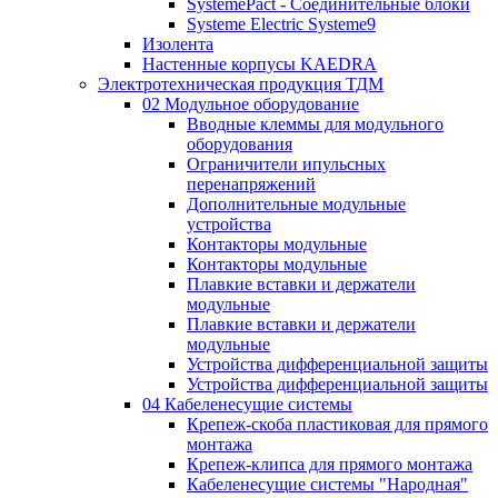
SystemePact - Соединительные блоки
Systeme Electric Systeme9
Изолента
Настенные корпусы KAEDRA
Электротехническая продукция ТДМ
02 Модульное оборудование
Вводные клеммы для модульного
оборудования
Ограничители ипульсных
перенапряжений
Дополнительные модульные
устройства
Контакторы модульные
Контакторы модульные
Плавкие вставки и держатели
модульные
Плавкие вставки и держатели
модульные
Устройства дифференциальной защиты
Устройства дифференциальной защиты
04 Кабеленесущие системы
Крепеж-скоба пластиковая для прямого
монтажа
Крепеж-клипса для прямого монтажа
Кабеленесущие системы "Народная"