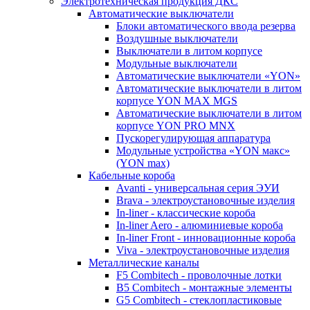
Электротехническая продукция ДКС
Автоматические выключатели
Блоки автоматического ввода резерва
Воздушные выключатели
Выключатели в литом корпусе
Модульные выключатели
Автоматические выключатели «YON»
Автоматические выключатели в литом
корпусе YON MAX MGS
Автоматические выключатели в литом
корпусе YON PRO MNX
Пускорегулирующая аппаратура
Модульные устройства «YON макс»
(YON max)
Кабельные короба
Avanti - универсальная серия ЭУИ
Brava - электроустановочные изделия
In-liner - классические короба
In-liner Aero - алюминиевые короба
In-liner Front - инновационные короба
Viva - электроустановочные изделия
Металлические каналы
F5 Combitech - проволочные лотки
B5 Combitech - монтажные элементы
G5 Combitech - стеклопластиковые