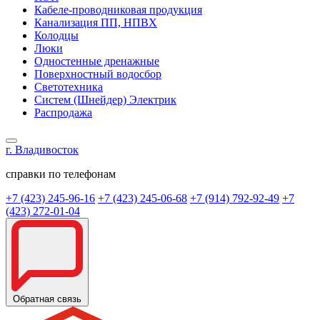
Кабеле-проводниковая продукция
Канализация ПП, НПВХ
Колодцы
Люки
Одностенные дренажные
Поверхностный водосбор
Светотехника
Систем (Шнейдер) Электрик
Распродажа
г. Владивосток
справки по телефонам
+7 (423) 245-96-16
+7 (423) 245-06-68
+7 (914) 792-92-49
+7
(423) 272-01-04
Обратная связь