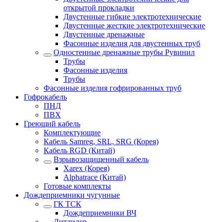
открытой прокладки
Двустенные гибкие электротехнические
Двустенные жесткие электротехнические
Двустенные дренажные
Фасонные изделия для двустенных труб
Одностенные дренажные трубы Рувинил
Трубы
Фасонные изделия
Трубы
Фасонные изделия гофрированных труб
Гофрокабель
ПНД
ПВХ
Греющий кабель
Комплектующие
Кабель Samreg, SRL, SRG (Корея)
Кабель RGD (Китай)
Взрывозащищенный кабель
Xarex (Корея)
Alphatrace (Китай)
Готовые комплекты
Дождеприемники чугунные
ГК ТСК
Дождеприемники ВЧ
Литлидер