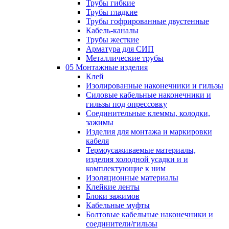
Трубы гибкие
Трубы гладкие
Трубы гофрированные двустенные
Кабель-каналы
Трубы жесткие
Арматура для СИП
Металлические трубы
05 Монтажные изделия
Клей
Изолированные наконечники и гильзы
Силовые кабельные наконечники и
гильзы под опрессовку
Соединительные клеммы, колодки,
зажимы
Изделия для монтажа и маркировки
кабеля
Термоусаживаемые материалы,
изделия холодной усадки и и
комплектующие к ним
Изоляционные материалы
Клейкие ленты
Блоки зажимов
Кабельные муфты
Болтовые кабельные наконечники и
соединители/гильзы