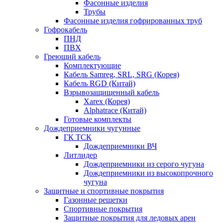
Фасонные изделия
Трубы
Фасонные изделия гофрированных труб
Гофрокабель
ПНД
ПВХ
Греющий кабель
Комплектующие
Кабель Samreg, SRL, SRG (Корея)
Кабель RGD (Китай)
Взрывозащищенный кабель
Xarex (Корея)
Alphatrace (Китай)
Готовые комплекты
Дождеприемники чугунные
ГК ТСК
Дождеприемники ВЧ
Литлидер
Дождеприемники из серого чугуна
Дождеприемники из высокопрочного
чугуна
Защитные и спортивные покрытия
Газонные решетки
Спортивные покрытия
Защитные покрытия для ледовых арен