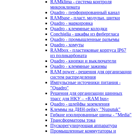
RAMklima - система контроля
микроклимата
Quadro - перфорированный канал
RAMbase - пласт. модульн. щитки
Quadro - маркировка
Quadro - клеммные колодки
Conchiglia - шкафы из фибергласа
Quadro - промышленные разъемы
Quadro - хомуты
RAMbox - пластиковые корпуса IP67
из поликарбоната
Quadro - кнопки и выключатели
Quadro - клеммные зажимы
RAM power - решения для организации
систем распределения
Импульсные источники питания -
"Quadro"
Решения для организации шинных
трасс для НКУ – «RAM bus»
Quadro - шлейфы заземления
Клеммы на ДИН-рейку "Nuputuk"
Гибкие изолированные шины - "Media"
Трансформаторы тока
Пускорегулирующая аппаратура
Промышленные коммутаторы и