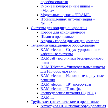
преобразователи
Гибкие изолированные шины –
«Media»
Модульные щитки - "FRAME"
Промышленная автоматизация –
"Mitra"
Системы для кондиционирования
Короба для кондиционеров
Шланги дренажные
Angara - короба для кондиционеров
Телекоммуникационное оборудование
RAM telecom – Структурированные
кабельные системы
RAMbatt - источники бесперебойного
питания
RAM Telecom - Универсальные шкафы
для ИТ-оборудования
RAM telecom – Напольные корпусные
решения
RAM telecom – 19" аксессуары
RAM telecom - IT шкафы
Распределение питания IT (PDU)
RAM fit
Трубы электротехнические и дренажные
Автотруба ППЛ гибкая гофрированная