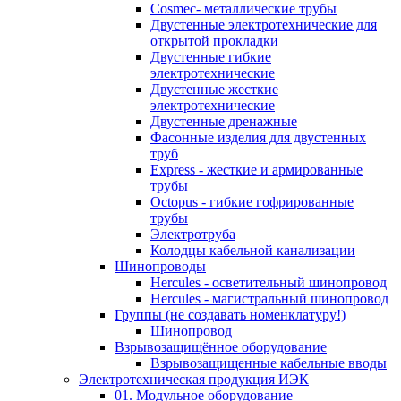
Cosmec- металлические трубы
Двустенные электротехнические для
открытой прокладки
Двустенные гибкие
электротехнические
Двустенные жесткие
электротехнические
Двустенные дренажные
Фасонные изделия для двустенных
труб
Express - жесткие и армированные
трубы
Octopus - гибкие гофрированные
трубы
Электротруба
Колодцы кабельной канализации
Шинопроводы
Hercules - осветительный шинопровод
Hercules - магистральный шинопровод
Группы (не создавать номенклатуру!)
Шинопровод
Взрывозащищённое оборудование
Взрывозащищенные кабельные вводы
Электротехническая продукция ИЭК
01. Модульное оборудование