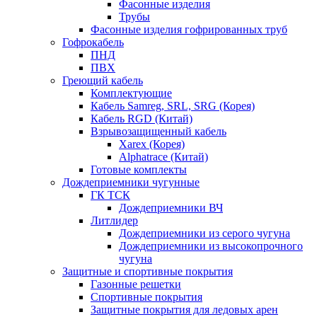
Фасонные изделия
Трубы
Фасонные изделия гофрированных труб
Гофрокабель
ПНД
ПВХ
Греющий кабель
Комплектующие
Кабель Samreg, SRL, SRG (Корея)
Кабель RGD (Китай)
Взрывозащищенный кабель
Xarex (Корея)
Alphatrace (Китай)
Готовые комплекты
Дождеприемники чугунные
ГК ТСК
Дождеприемники ВЧ
Литлидер
Дождеприемники из серого чугуна
Дождеприемники из высокопрочного
чугуна
Защитные и спортивные покрытия
Газонные решетки
Спортивные покрытия
Защитные покрытия для ледовых арен