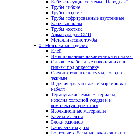
Кабеленесущие системы "Народная"
Трубы гибкие
Трубы гладкие
Трубы гофрированные двустенные
Кабель-каналы
Трубы жесткие
Арматура для СИП
Металлические трубы
05 Монтажные изделия
Клей
Изолированные наконечники и гильзы
Силовые кабельные наконечники и
гильзы под опрессовку
Соединительные клеммы, колодки,
зажимы
Изделия для монтажа и маркировки
кабеля
Термоусаживаемые материалы,
изделия холодной усадки и и
комплектующие к ним
Изоляционные материалы
Клейкие ленты
Блоки зажимов
Кабельные муфты
Болтовые кабельные наконечники и