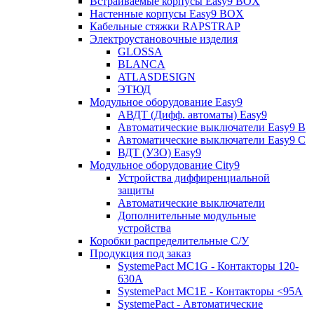
Встраиваемые корпусы Easy9 BOX
Настенные корпусы Easy9 BOX
Кабельные стяжки RAPSTRAP
Электроустановочные изделия
GLOSSA
BLANCA
ATLASDESIGN
ЭТЮД
Модульное оборудование Easy9
АВДТ (Дифф. автоматы) Easy9
Автоматические выключатели Easy9 В
Автоматические выключатели Easy9 С
ВДТ (УЗО) Easy9
Модульное оборудование City9
Устройства диффиренциальной
защиты
Автоматические выключатели
Дополнительные модульные
устройства
Коробки распределительные C/У
Продукция под заказ
SystemePact MC1G - Контакторы 120-
630A
SystemePact MC1E - Контакторы <95A
SystemePact - Автоматические