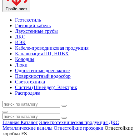
Прайс-лист
Геотекстиль
Греющий кабель
Двухстенные трубы
ДКС
ИЭК
Кабеле-проводниковая продукция
Канализация ПП, НПВХ
Колодцы
Люки
Одностенные дренажные
Поверхностный водосбор
Светотехника
Систем (Шнейдер) Электрик
Распродажа
Главная
Каталог
Электротехническая продукция ДКС
Металлические каналы
Огнестойкие проходки
Огнестойкие
коробки FS