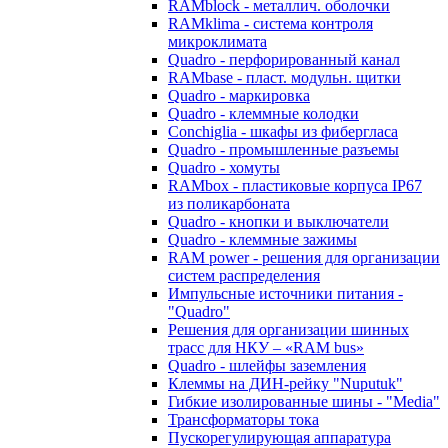
RAMblock - металлич. оболочки
RAMklima - система контроля
микроклимата
Quadro - перфорированный канал
RAMbase - пласт. модульн. щитки
Quadro - маркировка
Quadro - клеммные колодки
Conchiglia - шкафы из фибергласа
Quadro - промышленные разъемы
Quadro - хомуты
RAMbox - пластиковые корпуса IP67
из поликарбоната
Quadro - кнопки и выключатели
Quadro - клеммные зажимы
RAM power - решения для организации
систем распределения
Импульсные источники питания -
"Quadro"
Решения для организации шинных
трасс для НКУ – «RAM bus»
Quadro - шлейфы заземления
Клеммы на ДИН-рейку "Nuputuk"
Гибкие изолированные шины - "Media"
Трансформаторы тока
Пускорегулирующая аппаратура