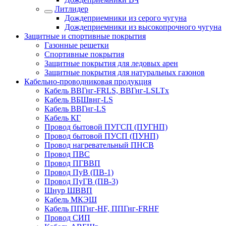
Литлидер
Дождеприемники из серого чугуна
Дождеприемники из высокопрочного чугуна
Защитные и спортивные покрытия
Газонные решетки
Спортивные покрытия
Защитные покрытия для ледовых арен
Защитные покрытия для натуральных газонов
Кабельно-проводниковая продукция
Кабель ВВГнг-FRLS, ВВГнг-LSLTx
Кабель ВБШвнг-LS
Кабель ВВГнг-LS
Кабель КГ
Провод бытовой ПУГСП (ПУГНП)
Провод бытовой ПУСП (ПУНП)
Провод нагревательный ПНСВ
Провод ПВС
Провод ПГВВП
Провод ПуВ (ПВ-1)
Провод ПуГВ (ПВ-3)
Шнур ШВВП
Кабель МКЭШ
Кабель ППГнг-HF, ППГнг-FRHF
Провод СИП