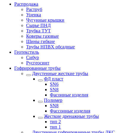
Распродажа
Раструб
Уценка
Чугунные крышки
Сырье ПНД
Трубка ТУТ
Коверы газовые
Шины гибкие
Трубы НПВХ обсадные
Геотекстиль
Сибур
Русгеосинт
Гофрированные трубы
Двустенные жесткие трубы
ФД пласт
SN6
SN8
Фасонные изделия
Полимер
SN8
Фассонные изделия
Жесткие дренажные трубы
тип 2
тип 1
Двустенные гофрированные трубы ДКС