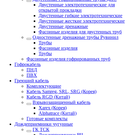
Двустенные электротехнические для
открытой прокладки
Двустенные гибкие электротехнические
Двустенные жесткие электротехнические
Двустенные дренажные
Фасонные изделия для двустенных труб
Одностенные дренажные трубы Рувинил
Трубы
Фасонные изделия
Трубы
Фасонные изделия гофрированных труб
Гофрокабель
ПНД
ПВХ
Греющий кабель
Комплектующие
Кабель Samreg, SRL, SRG (Корея)
Кабель RGD (Китай)
Взрывозащищенный кабель
Xarex (Корея)
Alphatrace (Китай)
Готовые комплекты
Дождеприемники чугунные
ГК ТСК
Дождеприемники ВЧ