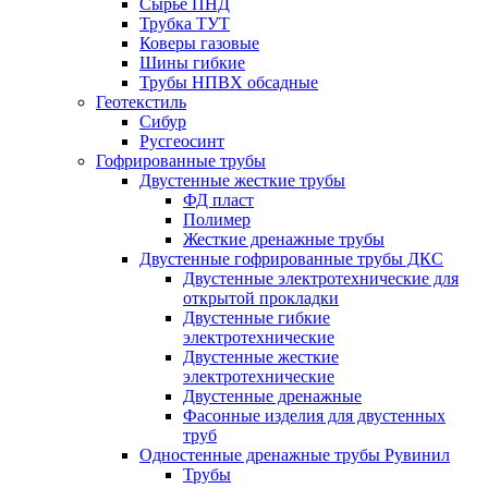
Сырье ПНД
Трубка ТУТ
Коверы газовые
Шины гибкие
Трубы НПВХ обсадные
Геотекстиль
Сибур
Русгеосинт
Гофрированные трубы
Двустенные жесткие трубы
ФД пласт
Полимер
Жесткие дренажные трубы
Двустенные гофрированные трубы ДКС
Двустенные электротехнические для
открытой прокладки
Двустенные гибкие
электротехнические
Двустенные жесткие
электротехнические
Двустенные дренажные
Фасонные изделия для двустенных
труб
Одностенные дренажные трубы Рувинил
Трубы