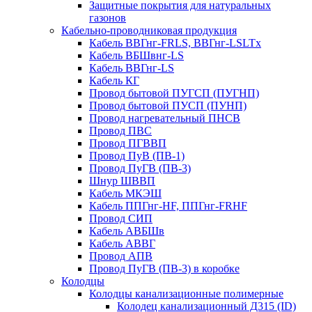
Защитные покрытия для натуральных
газонов
Кабельно-проводниковая продукция
Кабель ВВГнг-FRLS, ВВГнг-LSLTx
Кабель ВБШвнг-LS
Кабель ВВГнг-LS
Кабель КГ
Провод бытовой ПУГСП (ПУГНП)
Провод бытовой ПУСП (ПУНП)
Провод нагревательный ПНСВ
Провод ПВС
Провод ПГВВП
Провод ПуВ (ПВ-1)
Провод ПуГВ (ПВ-3)
Шнур ШВВП
Кабель МКЭШ
Кабель ППГнг-HF, ППГнг-FRHF
Провод СИП
Кабель АВБШв
Кабель АВВГ
Провод АПВ
Провод ПуГВ (ПВ-3) в коробке
Колодцы
Колодцы канализационные полимерные
Колодец канализационный Д315 (ID)