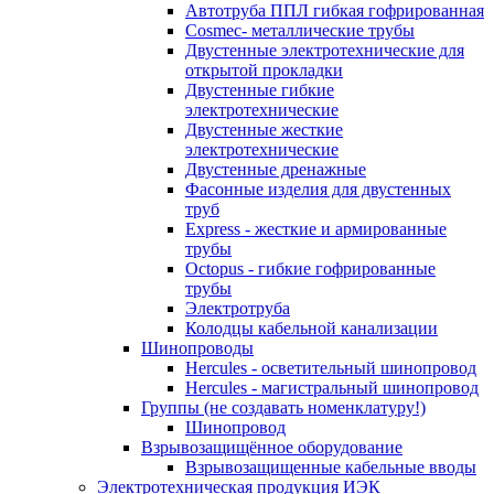
Автотруба ППЛ гибкая гофрированная
Cosmec- металлические трубы
Двустенные электротехнические для
открытой прокладки
Двустенные гибкие
электротехнические
Двустенные жесткие
электротехнические
Двустенные дренажные
Фасонные изделия для двустенных
труб
Express - жесткие и армированные
трубы
Octopus - гибкие гофрированные
трубы
Электротруба
Колодцы кабельной канализации
Шинопроводы
Hercules - осветительный шинопровод
Hercules - магистральный шинопровод
Группы (не создавать номенклатуру!)
Шинопровод
Взрывозащищённое оборудование
Взрывозащищенные кабельные вводы
Электротехническая продукция ИЭК