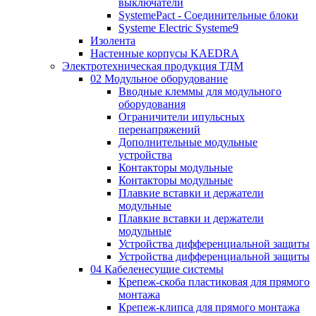
выключатели
SystemePact - Соединительные блоки
Systeme Electric Systeme9
Изолента
Настенные корпусы KAEDRA
Электротехническая продукция ТДМ
02 Модульное оборудование
Вводные клеммы для модульного
оборудования
Ограничители ипульсных
перенапряжений
Дополнительные модульные
устройства
Контакторы модульные
Контакторы модульные
Плавкие вставки и держатели
модульные
Плавкие вставки и держатели
модульные
Устройства дифференциальной защиты
Устройства дифференциальной защиты
04 Кабеленесущие системы
Крепеж-скоба пластиковая для прямого
монтажа
Крепеж-клипса для прямого монтажа