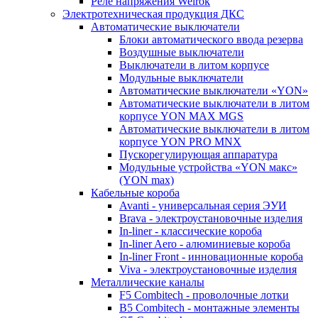
Реле напряжения Welrok
Электротехническая продукция ДКС
Автоматические выключатели
Блоки автоматического ввода резерва
Воздушные выключатели
Выключатели в литом корпусе
Модульные выключатели
Автоматические выключатели «YON»
Автоматические выключатели в литом
корпусе YON MAX MGS
Автоматические выключатели в литом
корпусе YON PRO MNX
Пускорегулирующая аппаратура
Модульные устройства «YON макс»
(YON max)
Кабельные короба
Avanti - универсальная серия ЭУИ
Brava - электроустановочные изделия
In-liner - классические короба
In-liner Aero - алюминиевые короба
In-liner Front - инновационные короба
Viva - электроустановочные изделия
Металлические каналы
F5 Combitech - проволочные лотки
B5 Combitech - монтажные элементы