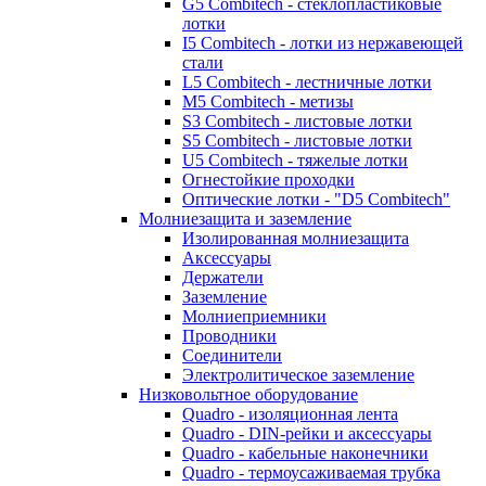
G5 Combitech - стеклопластиковые
лотки
I5 Combitech - лотки из нержавеющей
стали
L5 Combitech - лестничные лотки
M5 Combitech - метизы
S3 Combitech - листовые лотки
S5 Combitech - листовые лотки
U5 Combitech - тяжелые лотки
Огнестойкие проходки
Оптические лотки - "D5 Combitech"
Молниезащита и заземление
Изолированная молниезащита
Аксессуары
Держатели
Заземление
Молниеприемники
Проводники
Соединители
Электролитическое заземление
Низковольтное оборудование
Quadro - изоляционная лента
Quadro - DIN-рейки и аксессуары
Quadro - кабельные наконечники
Quadro - термоусаживаемая трубка