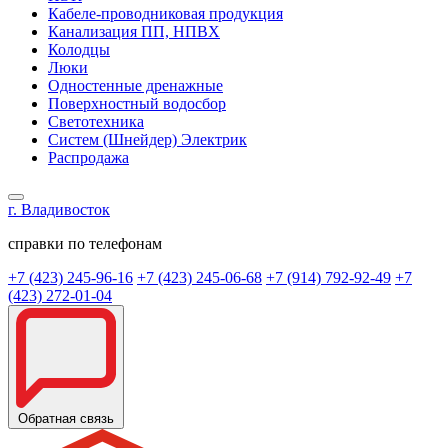
Кабеле-проводниковая продукция
Канализация ПП, НПВХ
Колодцы
Люки
Одностенные дренажные
Поверхностный водосбор
Светотехника
Систем (Шнейдер) Электрик
Распродажа
г. Владивосток
справки по телефонам
+7 (423) 245-96-16
+7 (423) 245-06-68
+7 (914) 792-92-49
+7
(423) 272-01-04
Обратная связь