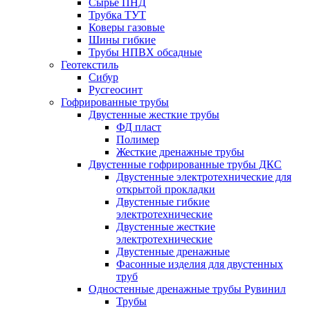
Сырье ПНД
Трубка ТУТ
Коверы газовые
Шины гибкие
Трубы НПВХ обсадные
Геотекстиль
Сибур
Русгеосинт
Гофрированные трубы
Двустенные жесткие трубы
ФД пласт
Полимер
Жесткие дренажные трубы
Двустенные гофрированные трубы ДКС
Двустенные электротехнические для
открытой прокладки
Двустенные гибкие
электротехнические
Двустенные жесткие
электротехнические
Двустенные дренажные
Фасонные изделия для двустенных
труб
Одностенные дренажные трубы Рувинил
Трубы