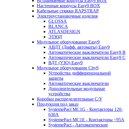
Встраиваемые корпусы Easy9 BOX
Настенные корпусы Easy9 BOX
Кабельные стяжки RAPSTRAP
Электроустановочные изделия
GLOSSA
BLANCA
ATLASDESIGN
ЭТЮД
Модульное оборудование Easy9
АВДТ (Дифф. автоматы) Easy9
Автоматические выключатели Easy9 В
Автоматические выключатели Easy9 С
ВДТ (УЗО) Easy9
Модульное оборудование City9
Устройства диффиренциальной
защиты
Автоматические выключатели
Дополнительные модульные
устройства
Коробки распределительные C/У
Продукция под заказ
SystemePact MC1G - Контакторы 120-
630A
SystemePact MC1E - Контакторы <95A
SystemePact - Автоматические