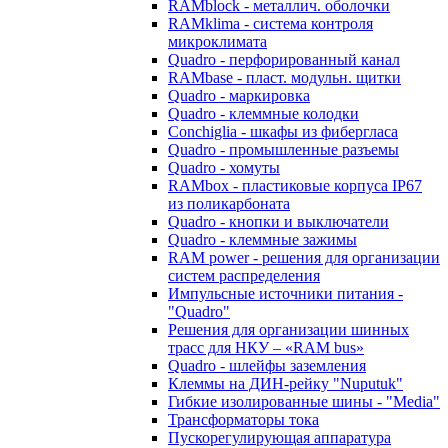
RAMblock - металлич. оболочки
RAMklima - система контроля
микроклимата
Quadro - перфорированный канал
RAMbase - пласт. модульн. щитки
Quadro - маркировка
Quadro - клеммные колодки
Conchiglia - шкафы из фибергласа
Quadro - промышленные разъемы
Quadro - хомуты
RAMbox - пластиковые корпуса IP67
из поликарбоната
Quadro - кнопки и выключатели
Quadro - клеммные зажимы
RAM power - решения для организации
систем распределения
Импульсные источники питания -
"Quadro"
Решения для организации шинных
трасс для НКУ – «RAM bus»
Quadro - шлейфы заземления
Клеммы на ДИН-рейку "Nuputuk"
Гибкие изолированные шины - "Media"
Трансформаторы тока
Пускорегулирующая аппаратура