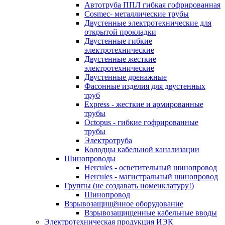
Автотруба ППЛ гибкая гофрированная
Cosmec- металлические трубы
Двустенные электротехнические для
открытой прокладки
Двустенные гибкие
электротехнические
Двустенные жесткие
электротехнические
Двустенные дренажные
Фасонные изделия для двустенных
труб
Express - жесткие и армированные
трубы
Octopus - гибкие гофрированные
трубы
Электротруба
Колодцы кабельной канализации
Шинопроводы
Hercules - осветительный шинопровод
Hercules - магистральный шинопровод
Группы (не создавать номенклатуру!)
Шинопровод
Взрывозащищённое оборудование
Взрывозащищенные кабельные вводы
Электротехническая продукция ИЭК