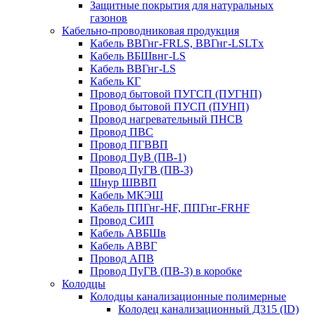
Защитные покрытия для натуральных
газонов
Кабельно-проводниковая продукция
Кабель ВВГнг-FRLS, ВВГнг-LSLTx
Кабель ВБШвнг-LS
Кабель ВВГнг-LS
Кабель КГ
Провод бытовой ПУГСП (ПУГНП)
Провод бытовой ПУСП (ПУНП)
Провод нагревательный ПНСВ
Провод ПВС
Провод ПГВВП
Провод ПуВ (ПВ-1)
Провод ПуГВ (ПВ-3)
Шнур ШВВП
Кабель МКЭШ
Кабель ППГнг-HF, ППГнг-FRHF
Провод СИП
Кабель АВБШв
Кабель АВВГ
Провод АПВ
Провод ПуГВ (ПВ-3) в коробке
Колодцы
Колодцы канализационные полимерные
Колодец канализационный Д315 (ID)