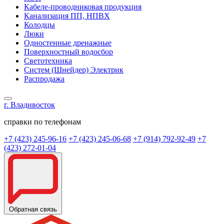
Кабеле-проводниковая продукция
Канализация ПП, НПВХ
Колодцы
Люки
Одностенные дренажные
Поверхностный водосбор
Светотехника
Систем (Шнейдер) Электрик
Распродажа
г. Владивосток
справки по телефонам
+7 (423) 245-96-16
+7 (423) 245-06-68
+7 (914) 792-92-49
+7
(423) 272-01-04
Обратная связь