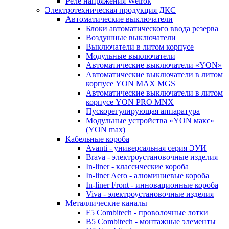
Реле напряжения Welrok
Электротехническая продукция ДКС
Автоматические выключатели
Блоки автоматического ввода резерва
Воздушные выключатели
Выключатели в литом корпусе
Модульные выключатели
Автоматические выключатели «YON»
Автоматические выключатели в литом
корпусе YON MAX MGS
Автоматические выключатели в литом
корпусе YON PRO MNX
Пускорегулирующая аппаратура
Модульные устройства «YON макс»
(YON max)
Кабельные короба
Avanti - универсальная серия ЭУИ
Brava - электроустановочные изделия
In-liner - классические короба
In-liner Aero - алюминиевые короба
In-liner Front - инновационные короба
Viva - электроустановочные изделия
Металлические каналы
F5 Combitech - проволочные лотки
B5 Combitech - монтажные элементы