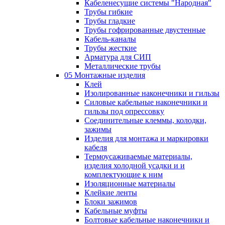
Кабеленесущие системы "Народная"
Трубы гибкие
Трубы гладкие
Трубы гофрированные двустенные
Кабель-каналы
Трубы жесткие
Арматура для СИП
Металлические трубы
05 Монтажные изделия
Клей
Изолированные наконечники и гильзы
Силовые кабельные наконечники и
гильзы под опрессовку
Соединительные клеммы, колодки,
зажимы
Изделия для монтажа и маркировки
кабеля
Термоусаживаемые материалы,
изделия холодной усадки и и
комплектующие к ним
Изоляционные материалы
Клейкие ленты
Блоки зажимов
Кабельные муфты
Болтовые кабельные наконечники и