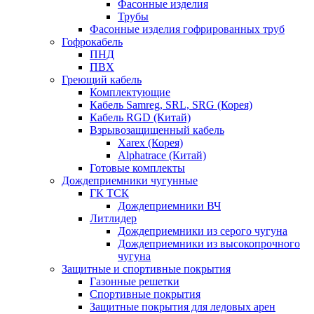
Фасонные изделия
Трубы
Фасонные изделия гофрированных труб
Гофрокабель
ПНД
ПВХ
Греющий кабель
Комплектующие
Кабель Samreg, SRL, SRG (Корея)
Кабель RGD (Китай)
Взрывозащищенный кабель
Xarex (Корея)
Alphatrace (Китай)
Готовые комплекты
Дождеприемники чугунные
ГК ТСК
Дождеприемники ВЧ
Литлидер
Дождеприемники из серого чугуна
Дождеприемники из высокопрочного
чугуна
Защитные и спортивные покрытия
Газонные решетки
Спортивные покрытия
Защитные покрытия для ледовых арен