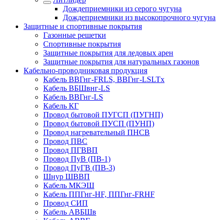
Дождеприемники из серого чугуна
Дождеприемники из высокопрочного чугуна
Защитные и спортивные покрытия
Газонные решетки
Спортивные покрытия
Защитные покрытия для ледовых арен
Защитные покрытия для натуральных газонов
Кабельно-проводниковая продукция
Кабель ВВГнг-FRLS, ВВГнг-LSLTx
Кабель ВБШвнг-LS
Кабель ВВГнг-LS
Кабель КГ
Провод бытовой ПУГСП (ПУГНП)
Провод бытовой ПУСП (ПУНП)
Провод нагревательный ПНСВ
Провод ПВС
Провод ПГВВП
Провод ПуВ (ПВ-1)
Провод ПуГВ (ПВ-3)
Шнур ШВВП
Кабель МКЭШ
Кабель ППГнг-HF, ППГнг-FRHF
Провод СИП
Кабель АВБШв