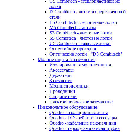
G5 Combitech - стеклопластиковые
лотки
I5 Combitech - лотки из нержавеющей
стали
L5 Combitech - лестничные лотки
M5 Combitech - метизы
S3 Combitech - листовые лотки
S5 Combitech - листовые лотки
U5 Combitech - тяжелые лотки
Огнестойкие проходки
Оптические лотки - "D5 Combitech"
Молниезащита и заземление
Изолированная молниезащита
Аксессуары
Держатели
Заземление
Молниеприемники
Проводники
Соединители
Электролитическое заземление
Низковольтное оборудование
Quadro - изоляционная лента
Quadro - DIN-рейки и аксессуары
Quadro - кабельные наконечники
Quadro - термоусаживаемая трубка