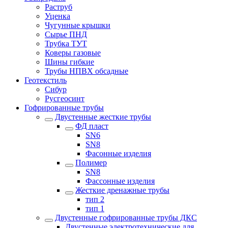
Раструб
Уценка
Чугунные крышки
Сырье ПНД
Трубка ТУТ
Коверы газовые
Шины гибкие
Трубы НПВХ обсадные
Геотекстиль
Сибур
Русгеосинт
Гофрированные трубы
Двустенные жесткие трубы
ФД пласт
SN6
SN8
Фасонные изделия
Полимер
SN8
Фассонные изделия
Жесткие дренажные трубы
тип 2
тип 1
Двустенные гофрированные трубы ДКС
Двустенные электротехнические для