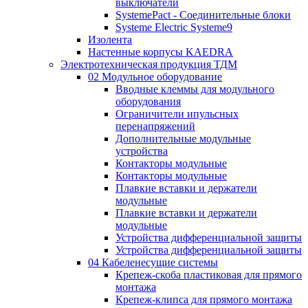
выключатели
SystemePact - Соединительные блоки
Systeme Electric Systeme9
Изолента
Настенные корпусы KAEDRA
Электротехническая продукция ТДМ
02 Модульное оборудование
Вводные клеммы для модульного
оборудования
Ограничители ипульсных
перенапряжений
Дополнительные модульные
устройства
Контакторы модульные
Контакторы модульные
Плавкие вставки и держатели
модульные
Плавкие вставки и держатели
модульные
Устройства дифференциальной защиты
Устройства дифференциальной защиты
04 Кабеленесущие системы
Крепеж-скоба пластиковая для прямого
монтажа
Крепеж-клипса для прямого монтажа