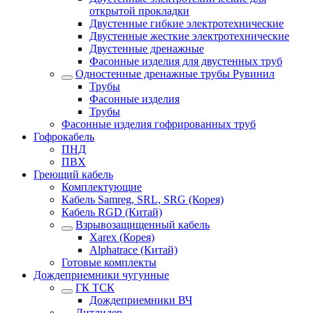
открытой прокладки
Двустенные гибкие электротехнические
Двустенные жесткие электротехнические
Двустенные дренажные
Фасонные изделия для двустенных труб
Одностенные дренажные трубы Рувинил
Трубы
Фасонные изделия
Трубы
Фасонные изделия гофрированных труб
Гофрокабель
ПНД
ПВХ
Греющий кабель
Комплектующие
Кабель Samreg, SRL, SRG (Корея)
Кабель RGD (Китай)
Взрывозащищенный кабель
Xarex (Корея)
Alphatrace (Китай)
Готовые комплекты
Дождеприемники чугунные
ГК ТСК
Дождеприемники ВЧ
Литлидер