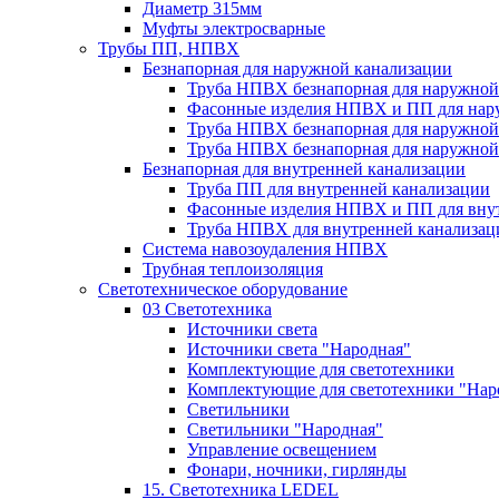
Диаметр 315мм
Муфты электросварные
Трубы ПП, НПВХ
Безнапорная для наружной канализации
Труба НПВХ безнапорная для наружной
Фасонные изделия НПВХ и ПП для нар
Труба НПВХ безнапорная для наружной
Труба НПВХ безнапорная для наружной
Безнапорная для внутренней канализации
Труба ПП для внутренней канализации
Фасонные изделия НПВХ и ПП для вну
Труба НПВХ для внутренней канализац
Система навозоудаления НПВХ
Трубная теплоизоляция
Светотехническое оборудование
03 Светотехника
Источники света
Источники света "Народная"
Комплектующие для светотехники
Комплектующие для светотехники "Нар
Светильники
Светильники "Народная"
Управление освещением
Фонари, ночники, гирлянды
15. Светотехника LEDEL