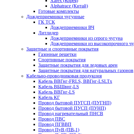
Xarex (Корея)
Alphatrace (Китай)
Готовые комплекты
Дождеприемники чугунные
ГК ТСК
Дождеприемники ВЧ
Литлидер
Дождеприемники из серого чугуна
Дождеприемники из высокопрочного чу
Защитные и спортивные покрытия
Газонные решетки
Спортивные покрытия
Защитные покрытия для ледовых арен
Защитные покрытия для натуральных газонов
Кабельно-проводниковая продукция
Кабель ВВГнг-FRLS, ВВГнг-LSLTx
Кабель ВБШвнг-LS
Кабель ВВГнг-LS
Кабель КГ
Провод бытовой ПУГСП (ПУГНП)
Провод бытовой ПУСП (ПУНП)
Провод нагревательный ПНСВ
Провод ПВС
Провод ПГВВП
Провод ПуВ (ПВ-1)