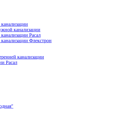
 канализации
ужной канализации
 канализации Расал
 канализации Флекстрон
тренней канализации
ии Расал
одная"