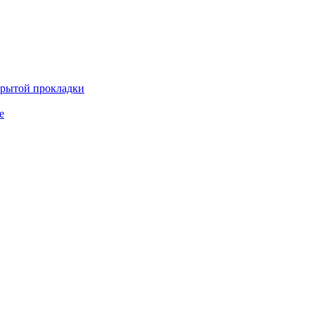
крытой прокладки
е