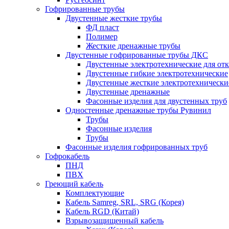
Гофрированные трубы
Двустенные жесткие трубы
ФД пласт
Полимер
Жесткие дренажные трубы
Двустенные гофрированные трубы ДКС
Двустенные электротехнические для от
Двустенные гибкие электротехнические
Двустенные жесткие электротехнически
Двустенные дренажные
Фасонные изделия для двустенных труб
Одностенные дренажные трубы Рувинил
Трубы
Фасонные изделия
Трубы
Фасонные изделия гофрированных труб
Гофрокабель
ПНД
ПВХ
Греющий кабель
Комплектующие
Кабель Samreg, SRL, SRG (Корея)
Кабель RGD (Китай)
Взрывозащищенный кабель