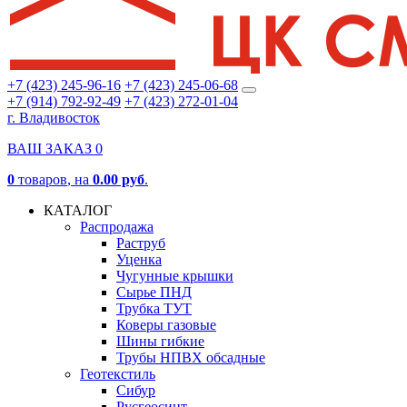
+7 (423) 245-96-16
+7 (423) 245-06-68
+7 (914) 792-92-49
+7 (423) 272-01-04
г. Владивосток
ВАШ ЗАКАЗ
0
0
товаров
, на
0.00 руб
.
КАТАЛОГ
Распродажа
Раструб
Уценка
Чугунные крышки
Сырье ПНД
Трубка ТУТ
Коверы газовые
Шины гибкие
Трубы НПВХ обсадные
Геотекстиль
Сибур
Русгеосинт