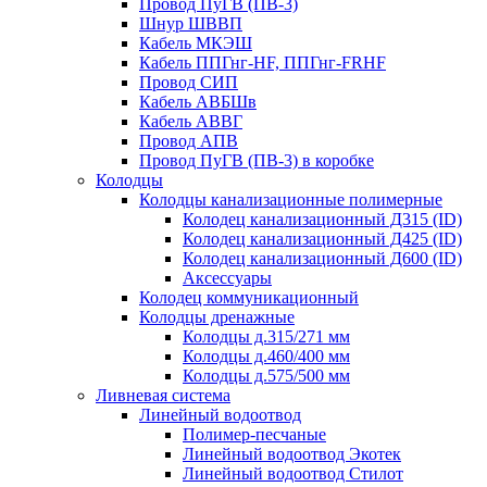
Провод ПуГВ (ПВ-3)
Шнур ШВВП
Кабель МКЭШ
Кабель ППГнг-HF, ППГнг-FRHF
Провод СИП
Кабель АВБШв
Кабель АВВГ
Провод АПВ
Провод ПуГВ (ПВ-3) в коробке
Колодцы
Колодцы канализационные полимерные
Колодец канализационный Д315 (ID)
Колодец канализационный Д425 (ID)
Колодец канализационный Д600 (ID)
Аксессуары
Колодец коммуникационный
Колодцы дренажные
Колодцы д.315/271 мм
Колодцы д.460/400 мм
Колодцы д.575/500 мм
Ливневая система
Линейный водоотвод
Полимер-песчаные
Линейный водоотвод Экотек
Линейный водоотвод Стилот