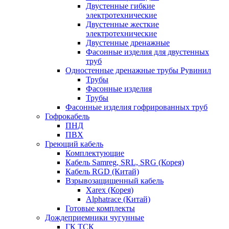
Двустенные гибкие
электротехнические
Двустенные жесткие
электротехнические
Двустенные дренажные
Фасонные изделия для двустенных
труб
Одностенные дренажные трубы Рувинил
Трубы
Фасонные изделия
Трубы
Фасонные изделия гофрированных труб
Гофрокабель
ПНД
ПВХ
Греющий кабель
Комплектующие
Кабель Samreg, SRL, SRG (Корея)
Кабель RGD (Китай)
Взрывозащищенный кабель
Xarex (Корея)
Alphatrace (Китай)
Готовые комплекты
Дождеприемники чугунные
ГК ТСК