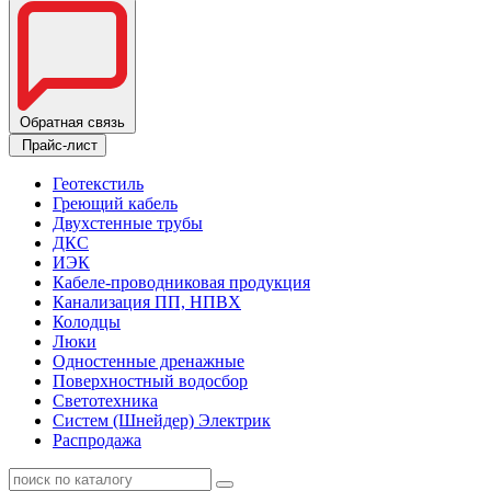
Обратная связь
Прайс-лист
Геотекстиль
Греющий кабель
Двухстенные трубы
ДКС
ИЭК
Кабеле-проводниковая продукция
Канализация ПП, НПВХ
Колодцы
Люки
Одностенные дренажные
Поверхностный водосбор
Светотехника
Систем (Шнейдер) Электрик
Распродажа