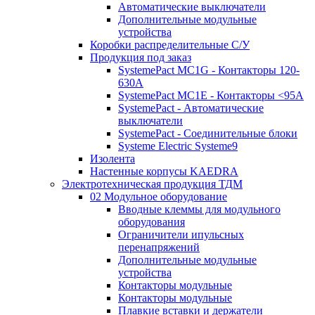
Автоматические выключатели
Дополнительные модульные
устройства
Коробки распределительные C/У
Продукция под заказ
SystemePact MC1G - Контакторы 120-
630A
SystemePact MC1E - Контакторы <95A
SystemePact - Автоматические
выключатели
SystemePact - Соединительные блоки
Systeme Electric Systeme9
Изолента
Настенные корпусы KAEDRA
Электротехническая продукция ТДМ
02 Модульное оборудование
Вводные клеммы для модульного
оборудования
Ограничители ипульсных
перенапряжений
Дополнительные модульные
устройства
Контакторы модульные
Контакторы модульные
Плавкие вставки и держатели