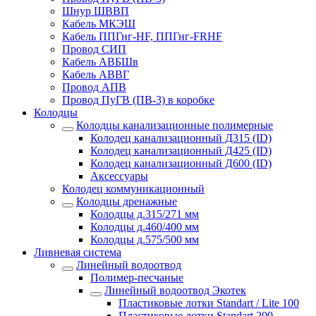
Шнур ШВВП
Кабель МКЭШ
Кабель ППГнг-HF, ППГнг-FRHF
Провод СИП
Кабель АВБШв
Кабель АВВГ
Провод АПВ
Провод ПуГВ (ПВ-3) в коробке
Колодцы
Колодцы канализационные полимерные
Колодец канализационный Д315 (ID)
Колодец канализационный Д425 (ID)
Колодец канализационный Д600 (ID)
Аксессуары
Колодец коммуникационный
Колодцы дренажные
Колодцы д.315/271 мм
Колодцы д.460/400 мм
Колодцы д.575/500 мм
Ливневая система
Линейный водоотвод
Полимер-песчаные
Линейный водоотвод Экотек
Пластиковые лотки Standart / Lite 100
Пластиковые лотки Standart 200