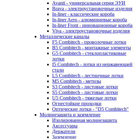
Avanti - универсальная серия ЭУИ
Brava - электроустановочные изделия
In-liner - классические короба
In-liner Aero - алюминиевые короба
In-liner Front - инновационные короба
Viva - электроустановочные изделия
Металлические каналы
F5 Combitech - проволочные лотки
B5 Combitech - монтажные элементы
G5 Combitech - стеклопластиковые
лотки
I5 Combitech - лотки из нержавеющей
стали
L5 Combitech - лестничные лотки
M5 Combitech - метизы
S3 Combitech - листовые лотки
S5 Combitech - листовые лотки
U5 Combitech - тяжелые лотки
Огнестойкие проходки
Оптические лотки - "D5 Combitech"
Молниезащита и заземление
Изолированная молниезащита
Аксессуары
Держатели
Заземление