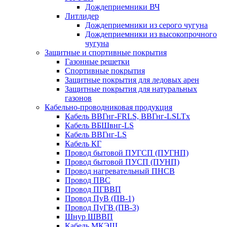
Дождеприемники ВЧ
Литлидер
Дождеприемники из серого чугуна
Дождеприемники из высокопрочного
чугуна
Защитные и спортивные покрытия
Газонные решетки
Спортивные покрытия
Защитные покрытия для ледовых арен
Защитные покрытия для натуральных
газонов
Кабельно-проводниковая продукция
Кабель ВВГнг-FRLS, ВВГнг-LSLTx
Кабель ВБШвнг-LS
Кабель ВВГнг-LS
Кабель КГ
Провод бытовой ПУГСП (ПУГНП)
Провод бытовой ПУСП (ПУНП)
Провод нагревательный ПНСВ
Провод ПВС
Провод ПГВВП
Провод ПуВ (ПВ-1)
Провод ПуГВ (ПВ-3)
Шнур ШВВП
Кабель МКЭШ