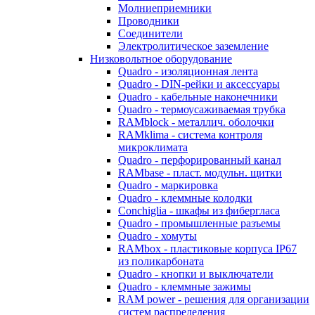
Молниеприемники
Проводники
Соединители
Электролитическое заземление
Низковольтное оборудование
Quadro - изоляционная лента
Quadro - DIN-рейки и аксессуары
Quadro - кабельные наконечники
Quadro - термоусаживаемая трубка
RAMblock - металлич. оболочки
RAMklima - система контроля
микроклимата
Quadro - перфорированный канал
RAMbase - пласт. модульн. щитки
Quadro - маркировка
Quadro - клеммные колодки
Conchiglia - шкафы из фибергласа
Quadro - промышленные разъемы
Quadro - хомуты
RAMbox - пластиковые корпуса IP67
из поликарбоната
Quadro - кнопки и выключатели
Quadro - клеммные зажимы
RAM power - решения для организации
систем распределения