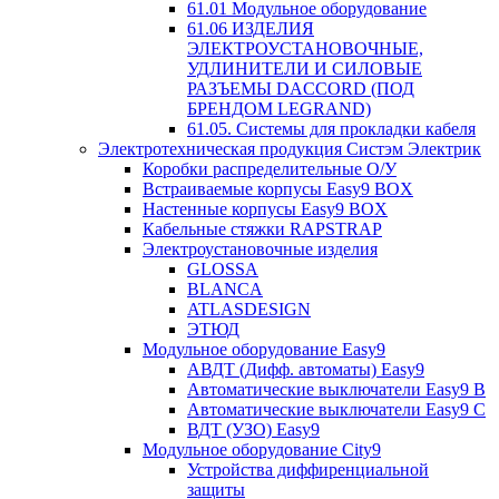
61.01 Модульное оборудование
61.06 ИЗДЕЛИЯ
ЭЛЕКТРОУСТАНОВОЧНЫЕ,
УДЛИНИТЕЛИ И СИЛОВЫЕ
РАЗЪЕМЫ DACCORD (ПОД
БРЕНДОМ LEGRAND)
61.05. Системы для прокладки кабеля
Электротехническая продукция Систэм Электрик
Коробки распределительные О/У
Встраиваемые корпусы Easy9 BOX
Настенные корпусы Easy9 BOX
Кабельные стяжки RAPSTRAP
Электроустановочные изделия
GLOSSA
BLANCA
ATLASDESIGN
ЭТЮД
Модульное оборудование Easy9
АВДТ (Дифф. автоматы) Easy9
Автоматические выключатели Easy9 В
Автоматические выключатели Easy9 С
ВДТ (УЗО) Easy9
Модульное оборудование City9
Устройства диффиренциальной
защиты