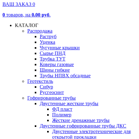
ВАШ ЗАКАЗ
0
0
товаров
, на
0.00 руб
.
КАТАЛОГ
Распродажа
Раструб
Уценка
Чугунные крышки
Сырье ПНД
Трубка ТУТ
Коверы газовые
Шины гибкие
Трубы НПВХ обсадные
Геотекстиль
Сибур
Русгеосинт
Гофрированные трубы
Двустенные жесткие трубы
ФД пласт
Полимер
Жесткие дренажные трубы
Двустенные гофрированные трубы ДКС
Двустенные электротехнические для
открытой прокладки