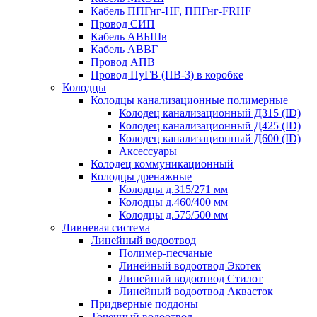
Кабель ППГнг-HF, ППГнг-FRHF
Провод СИП
Кабель АВБШв
Кабель АВВГ
Провод АПВ
Провод ПуГВ (ПВ-3) в коробке
Колодцы
Колодцы канализационные полимерные
Колодец канализационный Д315 (ID)
Колодец канализационный Д425 (ID)
Колодец канализационный Д600 (ID)
Аксессуары
Колодец коммуникационный
Колодцы дренажные
Колодцы д.315/271 мм
Колодцы д.460/400 мм
Колодцы д.575/500 мм
Ливневая система
Линейный водоотвод
Полимер-песчаные
Линейный водоотвод Экотек
Линейный водоотвод Стилот
Линейный водоотвод Аквасток
Придверные поддоны
Точечный водоотвод