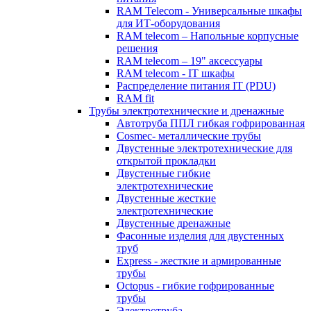
RAM Telecom - Универсальные шкафы
для ИТ-оборудования
RAM telecom – Напольные корпусные
решения
RAM telecom – 19" аксессуары
RAM telecom - IT шкафы
Распределение питания IT (PDU)
RAM fit
Трубы электротехнические и дренажные
Автотруба ППЛ гибкая гофрированная
Cosmec- металлические трубы
Двустенные электротехнические для
открытой прокладки
Двустенные гибкие
электротехнические
Двустенные жесткие
электротехнические
Двустенные дренажные
Фасонные изделия для двустенных
труб
Express - жесткие и армированные
трубы
Octopus - гибкие гофрированные
трубы
Электротруба