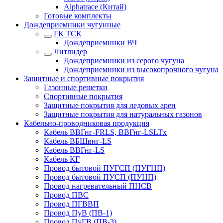
Alphatrace (Китай)
Готовые комплекты
Дождеприемники чугунные
ГК ТСК
Дождеприемники ВЧ
Литлидер
Дождеприемники из серого чугуна
Дождеприемники из высокопрочного чугуна
Защитные и спортивные покрытия
Газонные решетки
Спортивные покрытия
Защитные покрытия для ледовых арен
Защитные покрытия для натуральных газонов
Кабельно-проводниковая продукция
Кабель ВВГнг-FRLS, ВВГнг-LSLTx
Кабель ВБШвнг-LS
Кабель ВВГнг-LS
Кабель КГ
Провод бытовой ПУГСП (ПУГНП)
Провод бытовой ПУСП (ПУНП)
Провод нагревательный ПНСВ
Провод ПВС
Провод ПГВВП
Провод ПуВ (ПВ-1)
Провод ПуГВ (ПВ-3)