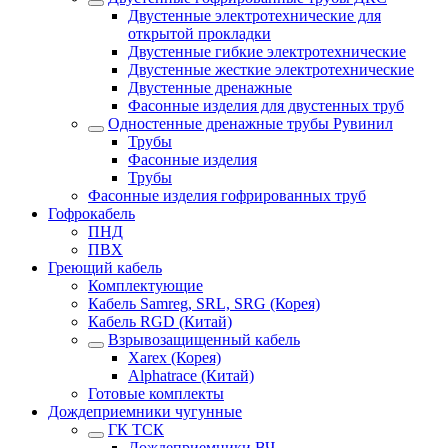
Двустенные электротехнические для
открытой прокладки
Двустенные гибкие электротехнические
Двустенные жесткие электротехнические
Двустенные дренажные
Фасонные изделия для двустенных труб
Одностенные дренажные трубы Рувинил
Трубы
Фасонные изделия
Трубы
Фасонные изделия гофрированных труб
Гофрокабель
ПНД
ПВХ
Греющий кабель
Комплектующие
Кабель Samreg, SRL, SRG (Корея)
Кабель RGD (Китай)
Взрывозащищенный кабель
Xarex (Корея)
Alphatrace (Китай)
Готовые комплекты
Дождеприемники чугунные
ГК ТСК
Дождеприемники ВЧ