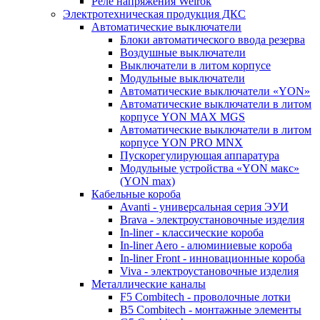
Реле напряжения Welrok
Электротехническая продукция ДКС
Автоматические выключатели
Блоки автоматического ввода резерва
Воздушные выключатели
Выключатели в литом корпусе
Модульные выключатели
Автоматические выключатели «YON»
Автоматические выключатели в литом
корпусе YON MAX MGS
Автоматические выключатели в литом
корпусе YON PRO MNX
Пускорегулирующая аппаратура
Модульные устройства «YON макс»
(YON max)
Кабельные короба
Avanti - универсальная серия ЭУИ
Brava - электроустановочные изделия
In-liner - классические короба
In-liner Aero - алюминиевые короба
In-liner Front - инновационные короба
Viva - электроустановочные изделия
Металлические каналы
F5 Combitech - проволочные лотки
B5 Combitech - монтажные элементы