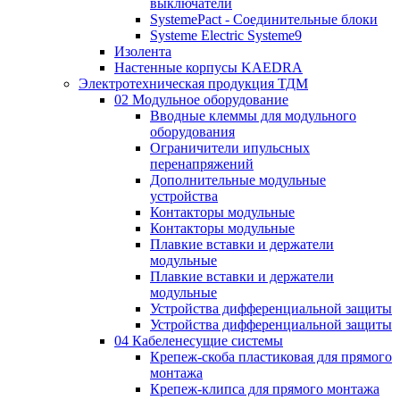
выключатели
SystemePact - Соединительные блоки
Systeme Electric Systeme9
Изолента
Настенные корпусы KAEDRA
Электротехническая продукция ТДМ
02 Модульное оборудование
Вводные клеммы для модульного
оборудования
Ограничители ипульсных
перенапряжений
Дополнительные модульные
устройства
Контакторы модульные
Контакторы модульные
Плавкие вставки и держатели
модульные
Плавкие вставки и держатели
модульные
Устройства дифференциальной защиты
Устройства дифференциальной защиты
04 Кабеленесущие системы
Крепеж-скоба пластиковая для прямого
монтажа
Крепеж-клипса для прямого монтажа