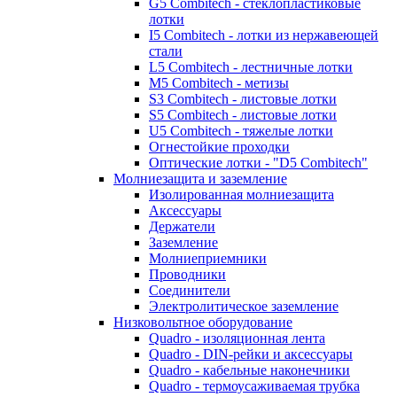
G5 Combitech - стеклопластиковые
лотки
I5 Combitech - лотки из нержавеющей
стали
L5 Combitech - лестничные лотки
M5 Combitech - метизы
S3 Combitech - листовые лотки
S5 Combitech - листовые лотки
U5 Combitech - тяжелые лотки
Огнестойкие проходки
Оптические лотки - "D5 Combitech"
Молниезащита и заземление
Изолированная молниезащита
Аксессуары
Держатели
Заземление
Молниеприемники
Проводники
Соединители
Электролитическое заземление
Низковольтное оборудование
Quadro - изоляционная лента
Quadro - DIN-рейки и аксессуары
Quadro - кабельные наконечники
Quadro - термоусаживаемая трубка