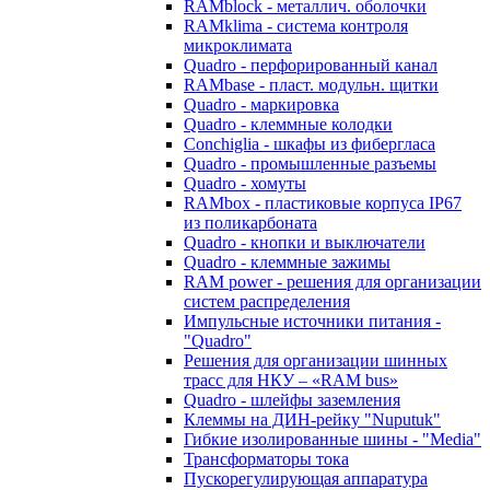
RAMblock - металлич. оболочки
RAMklima - система контроля
микроклимата
Quadro - перфорированный канал
RAMbase - пласт. модульн. щитки
Quadro - маркировка
Quadro - клеммные колодки
Conchiglia - шкафы из фибергласа
Quadro - промышленные разъемы
Quadro - хомуты
RAMbox - пластиковые корпуса IP67
из поликарбоната
Quadro - кнопки и выключатели
Quadro - клеммные зажимы
RAM power - решения для организации
систем распределения
Импульсные источники питания -
"Quadro"
Решения для организации шинных
трасс для НКУ – «RAM bus»
Quadro - шлейфы заземления
Клеммы на ДИН-рейку "Nuputuk"
Гибкие изолированные шины - "Media"
Трансформаторы тока
Пускорегулирующая аппаратура