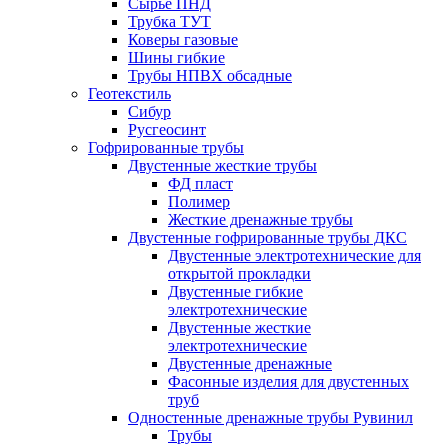
Сырье ПНД
Трубка ТУТ
Коверы газовые
Шины гибкие
Трубы НПВХ обсадные
Геотекстиль
Сибур
Русгеосинт
Гофрированные трубы
Двустенные жесткие трубы
ФД пласт
Полимер
Жесткие дренажные трубы
Двустенные гофрированные трубы ДКС
Двустенные электротехнические для
открытой прокладки
Двустенные гибкие
электротехнические
Двустенные жесткие
электротехнические
Двустенные дренажные
Фасонные изделия для двустенных
труб
Одностенные дренажные трубы Рувинил
Трубы