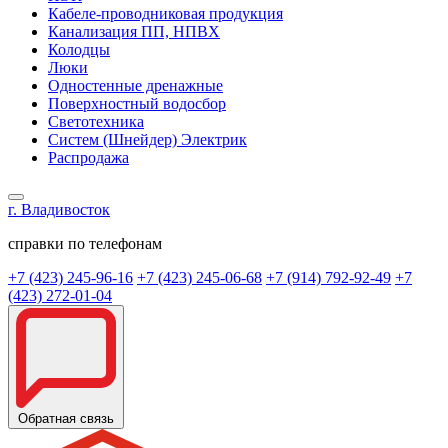
Кабеле-проводниковая продукция
Канализация ПП, НПВХ
Колодцы
Люки
Одностенные дренажные
Поверхностный водосбор
Светотехника
Систем (Шнейдер) Электрик
Распродажа
г. Владивосток
справки по телефонам
+7 (423) 245-96-16
+7 (423) 245-06-68
+7 (914) 792-92-49
+7
(423) 272-01-04
Обратная связь