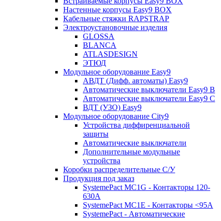
Встраиваемые корпусы Easy9 BOX
Настенные корпусы Easy9 BOX
Кабельные стяжки RAPSTRAP
Электроустановочные изделия
GLOSSA
BLANCA
ATLASDESIGN
ЭТЮД
Модульное оборудование Easy9
АВДТ (Дифф. автоматы) Easy9
Автоматические выключатели Easy9 В
Автоматические выключатели Easy9 С
ВДТ (УЗО) Easy9
Модульное оборудование City9
Устройства диффиренциальной
защиты
Автоматические выключатели
Дополнительные модульные
устройства
Коробки распределительные C/У
Продукция под заказ
SystemePact MC1G - Контакторы 120-
630A
SystemePact MC1E - Контакторы <95A
SystemePact - Автоматические