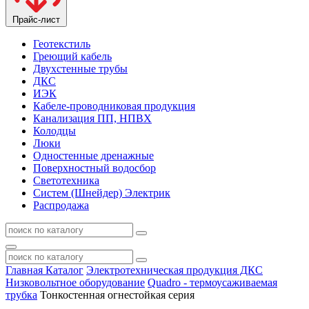
Прайс-лист
Геотекстиль
Греющий кабель
Двухстенные трубы
ДКС
ИЭК
Кабеле-проводниковая продукция
Канализация ПП, НПВХ
Колодцы
Люки
Одностенные дренажные
Поверхностный водосбор
Светотехника
Систем (Шнейдер) Электрик
Распродажа
Главная
Каталог
Электротехническая продукция ДКС
Низковольтное оборудование
Quadro - термоусаживаемая
трубка
Тонкостенная огнестойкая серия