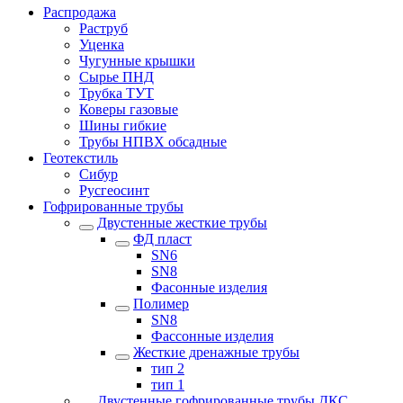
Распродажа
Раструб
Уценка
Чугунные крышки
Сырье ПНД
Трубка ТУТ
Коверы газовые
Шины гибкие
Трубы НПВХ обсадные
Геотекстиль
Сибур
Русгеосинт
Гофрированные трубы
Двустенные жесткие трубы
ФД пласт
SN6
SN8
Фасонные изделия
Полимер
SN8
Фассонные изделия
Жесткие дренажные трубы
тип 2
тип 1
Двустенные гофрированные трубы ДКС