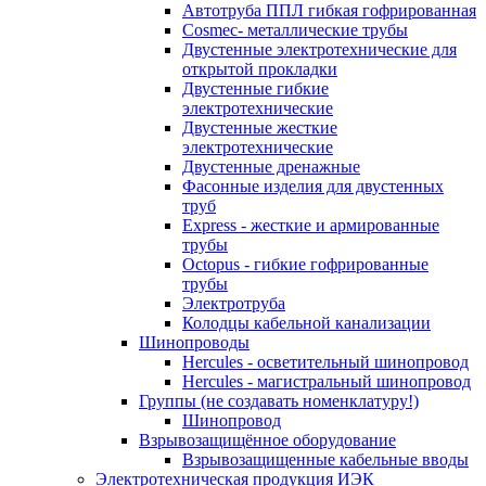
Автотруба ППЛ гибкая гофрированная
Cosmec- металлические трубы
Двустенные электротехнические для
открытой прокладки
Двустенные гибкие
электротехнические
Двустенные жесткие
электротехнические
Двустенные дренажные
Фасонные изделия для двустенных
труб
Express - жесткие и армированные
трубы
Octopus - гибкие гофрированные
трубы
Электротруба
Колодцы кабельной канализации
Шинопроводы
Hercules - осветительный шинопровод
Hercules - магистральный шинопровод
Группы (не создавать номенклатуру!)
Шинопровод
Взрывозащищённое оборудование
Взрывозащищенные кабельные вводы
Электротехническая продукция ИЭК