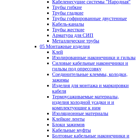
Кабеленесущие системы "Народная"
Трубы гибкие
Трубы гладкие
Трубы гофрированные двустенные
Кабель-каналы
Трубы жесткие
Арматура для СИП
Металлические трубы
05 Монтажные изделия
Клей
Изолированные наконечники и гильзы
Силовые кабельные наконечники и
гильзы под опрессовку
Соединительные клеммы, колодки,
зажимы
Изделия для монтажа и маркировки
кабеля
Термоусаживаемые материалы,
изделия холодной усадки и и
комплектующие к ним
Изоляционные материалы
Клейкие ленты
Блоки зажимов
Кабельные муфты
Болтовые кабельные наконечники и