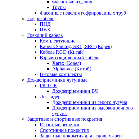
Фасонные изделия
Трубы
Фасонные изделия гофрированных труб
Гофрокабель
ПНД
ПВХ
Греющий кабель
Комплектующие
Кабель Samreg, SRL, SRG (Корея)
Кабель RGD (Китай)
Взрывозащищенный кабель
Xarex (Корея)
Alphatrace (Китай)
Готовые комплекты
Дождеприемники чугунные
ГК ТСК
Дождеприемники ВЧ
Литлидер
Дождеприемники из серого чугуна
Дождеприемники из высокопрочного
чугуна
Защитные и спортивные покрытия
Газонные решетки
Спортивные покрытия
Защитные покрытия для ледовых арен