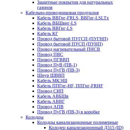
Защитные покрытия для натуральных
газонов
Кабельно-проводниковая продукция
Кабель ВВГнг-FRLS, ВВГнг-LSLTx
Кабель ВБШвнг-LS
Кабель ВВГнг-LS
Кабель КГ
Провод бытовой ПУГСП (ПУГНП)
Провод бытовой ПУСП (ПУНП)
Провод нагревательный ПНСВ
Провод ПВС
Провод ПГВВП
Провод ПуВ (ПВ-1)
Провод ПуГВ (ПВ-3)
Шнур ШВВП
Кабель МКЭШ
Кабель ППГнг-HF, ППГнг-FRHF
Провод СИП
Кабель АВБШв
Кабель АВВГ
Провод АПВ
Провод ПуГВ (ПВ-3) в коробке
Колодцы
Колодцы канализационные полимерные
Колодец канализационный Д315 (ID)