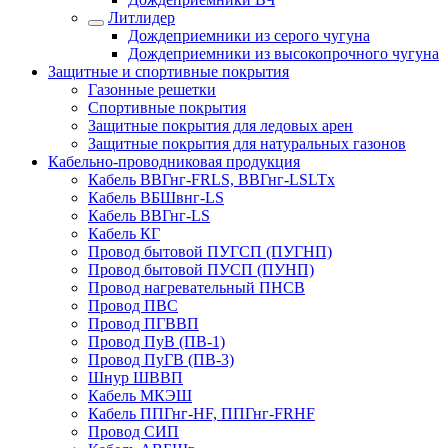
Литлидер
Дождеприемники из серого чугуна
Дождеприемники из высокопрочного чугуна
Защитные и спортивные покрытия
Газонные решетки
Спортивные покрытия
Защитные покрытия для ледовых арен
Защитные покрытия для натуральных газонов
Кабельно-проводниковая продукция
Кабель ВВГнг-FRLS, ВВГнг-LSLTx
Кабель ВБШвнг-LS
Кабель ВВГнг-LS
Кабель КГ
Провод бытовой ПУГСП (ПУГНП)
Провод бытовой ПУСП (ПУНП)
Провод нагревательный ПНСВ
Провод ПВС
Провод ПГВВП
Провод ПуВ (ПВ-1)
Провод ПуГВ (ПВ-3)
Шнур ШВВП
Кабель МКЭШ
Кабель ППГнг-HF, ППГнг-FRHF
Провод СИП