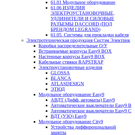
61.01 Модульное оборудование
61.06 ИЗДЕЛИЯ
ЭЛЕКТРОУСТАНОВОЧНЫЕ,
УДЛИНИТЕЛИ И СИЛОВЫЕ
РАЗЪЕМЫ DACCORD (ПОД
БРЕНДОМ LEGRAND)
61.05. Системы для прокладки кабеля
Электротехническая продукция Систэм Электрик
Коробки распределительные О/У
Встраиваемые корпусы Easy9 BOX
Настенные корпусы Easy9 BOX
Кабельные стяжки RAPSTRAP
Электроустановочные изделия
GLOSSA
BLANCA
ATLASDESIGN
ЭТЮД
Модульное оборудование Easy9
АВДТ (Дифф. автоматы) Easy9
Автоматические выключатели Easy9 В
Автоматические выключатели Easy9 С
ВДТ (УЗО) Easy9
Модульное оборудование City9
Устройства диффиренциальной
защиты