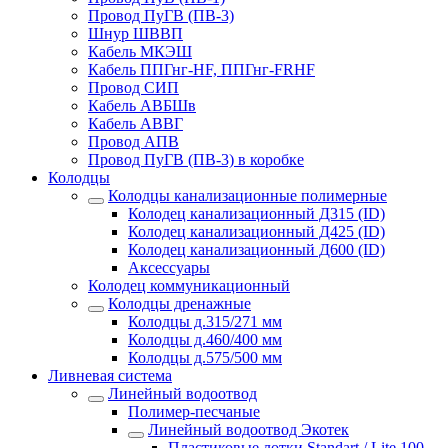
Провод ПуГВ (ПВ-3)
Шнур ШВВП
Кабель МКЭШ
Кабель ППГнг-HF, ППГнг-FRHF
Провод СИП
Кабель АВБШв
Кабель АВВГ
Провод АПВ
Провод ПуГВ (ПВ-3) в коробке
Колодцы
Колодцы канализационные полимерные
Колодец канализационный Д315 (ID)
Колодец канализационный Д425 (ID)
Колодец канализационный Д600 (ID)
Аксессуары
Колодец коммуникационный
Колодцы дренажные
Колодцы д.315/271 мм
Колодцы д.460/400 мм
Колодцы д.575/500 мм
Ливневая система
Линейный водоотвод
Полимер-песчаные
Линейный водоотвод Экотек
Пластиковые лотки Standart / Lite 100