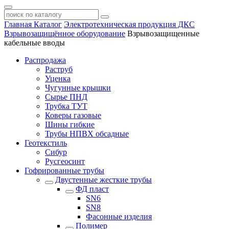
Главная
Каталог
Электротехническая продукция ДКС
Взрывозащищённое оборудование
Взрывозащищенные
кабельные вводы
Распродажа
Раструб
Уценка
Чугунные крышки
Сырье ПНД
Трубка ТУТ
Коверы газовые
Шины гибкие
Трубы НПВХ обсадные
Геотекстиль
Сибур
Русгеосинт
Гофрированные трубы
Двустенные жесткие трубы
ФД пласт
SN6
SN8
Фасонные изделия
Полимер