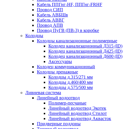
Кабель ППГнг-HF, ППГнг-FRHF
Провод СИП
Кабель АВБШв
Кабель АВВГ
Провод АПВ
Провод ПуГВ (ПВ-3) в коробке
Колодцы
Колодцы канализационные полимерные
Колодец канализационный Д315 (ID)
Колодец канализационный Д425 (ID)
Колодец канализационный Д600 (ID)
Аксессуары
Колодец коммуникационный
Колодцы дренажные
Колодцы д.315/271 мм
Колодцы д.460/400 мм
Колодцы д.575/500 мм
Ливневая система
Линейный водоотвод
Полимер-песчаные
Линейный водоотвод Экотек
Линейный водоотвод Стилот
Линейный водоотвод Аквасток
Придверные поддоны
Точечный водоотвод