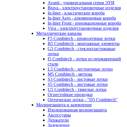
Avanti - универсальная серия ЭУИ
Brava - электроустановочные изделия
In-liner - классические короба
In-liner Aero - алюминиевые короба
In-liner Front - инновационные короба
Viva - электроустановочные изделия
Металлические каналы
F5 Combitech - проволочные лотки
B5 Combitech - монтажные элементы
G5 Combitech - стеклопластиковые
лотки
I5 Combitech - лотки из нержавеющей
стали
L5 Combitech - лестничные лотки
M5 Combitech - метизы
S3 Combitech - листовые лотки
S5 Combitech - листовые лотки
U5 Combitech - тяжелые лотки
Огнестойкие проходки
Оптические лотки - "D5 Combitech"
Молниезащита и заземление
Изолированная молниезащита
Аксессуары
Держатели
Заземление