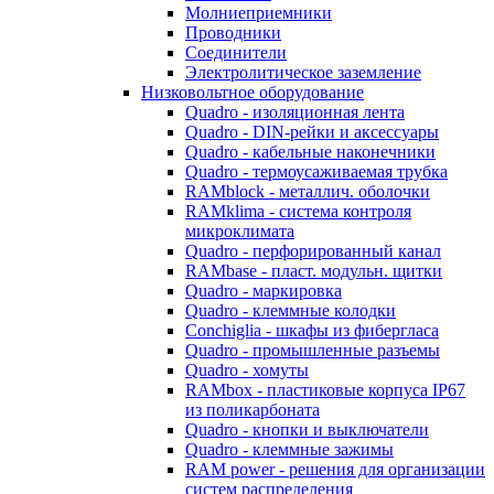
Молниеприемники
Проводники
Соединители
Электролитическое заземление
Низковольтное оборудование
Quadro - изоляционная лента
Quadro - DIN-рейки и аксессуары
Quadro - кабельные наконечники
Quadro - термоусаживаемая трубка
RAMblock - металлич. оболочки
RAMklima - система контроля
микроклимата
Quadro - перфорированный канал
RAMbase - пласт. модульн. щитки
Quadro - маркировка
Quadro - клеммные колодки
Conchiglia - шкафы из фибергласа
Quadro - промышленные разъемы
Quadro - хомуты
RAMbox - пластиковые корпуса IP67
из поликарбоната
Quadro - кнопки и выключатели
Quadro - клеммные зажимы
RAM power - решения для организации
систем распределения