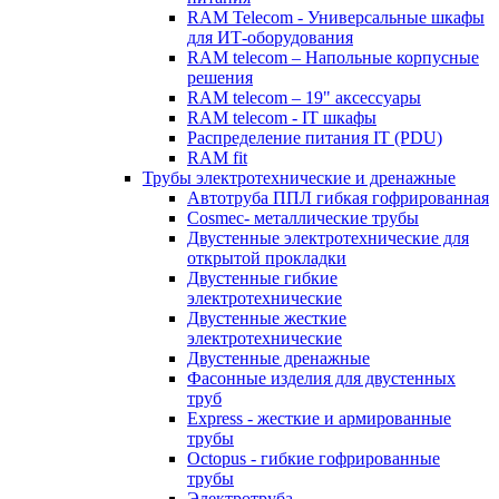
RAM Telecom - Универсальные шкафы
для ИТ-оборудования
RAM telecom – Напольные корпусные
решения
RAM telecom – 19" аксессуары
RAM telecom - IT шкафы
Распределение питания IT (PDU)
RAM fit
Трубы электротехнические и дренажные
Автотруба ППЛ гибкая гофрированная
Cosmec- металлические трубы
Двустенные электротехнические для
открытой прокладки
Двустенные гибкие
электротехнические
Двустенные жесткие
электротехнические
Двустенные дренажные
Фасонные изделия для двустенных
труб
Express - жесткие и армированные
трубы
Octopus - гибкие гофрированные
трубы
Электротруба