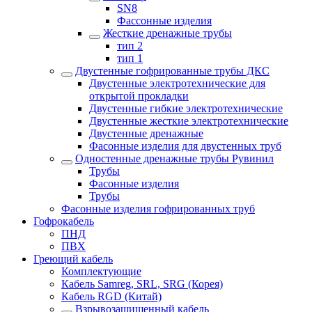
SN8
Фассонные изделия
Жесткие дренажные трубы
тип 2
тип 1
Двустенные гофрированные трубы ДКС
Двустенные электротехнические для
открытой прокладки
Двустенные гибкие электротехнические
Двустенные жесткие электротехнические
Двустенные дренажные
Фасонные изделия для двустенных труб
Одностенные дренажные трубы Рувинил
Трубы
Фасонные изделия
Трубы
Фасонные изделия гофрированных труб
Гофрокабель
ПНД
ПВХ
Греющий кабель
Комплектующие
Кабель Samreg, SRL, SRG (Корея)
Кабель RGD (Китай)
Взрывозащищенный кабель