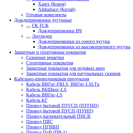
Xarex (Корея)
Alphatrace (Китай)
Готовые комплекты
Дождеприемники чугунные
ГК ТСК
Дождеприемники ВЧ
Литлидер
Дождеприемники из серого чугуна
Дождеприемники из высокопрочного чугуна
Защитные и спортивные покрытия
Газонные решетки
Спортивные покрытия
Защитные покрытия для ледовых арен
Защитные покрытия для натуральных газонов
Кабельно-проводниковая продукция
Кабель ВВГнг-FRLS, ВВГнг-LSLTx
Кабель ВБШвнг-LS
Кабель ВВГнг-LS
Кабель КГ
Провод бытовой ПУГСП (ПУГНП)
Провод бытовой ПУСП (ПУНП)
Провод нагревательный ПНСВ
Провод ПВС
Провод ПГВВП
Провод ПуВ (ПВ-1)