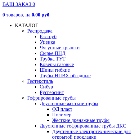
ВАШ ЗАКАЗ
0
0
товаров
, на
0.00 руб
.
КАТАЛОГ
Распродажа
Раструб
Уценка
Чугунные крышки
Сырье ПНД
Трубка ТУТ
Коверы газовые
Шины гибкие
Трубы НПВХ обсадные
Геотекстиль
Сибур
Русгеосинт
Гофрированные трубы
Двустенные жесткие трубы
ФД пласт
Полимер
Жесткие дренажные трубы
Двустенные гофрированные трубы ДКС
Двустенные электротехнические для
открытой прокладки