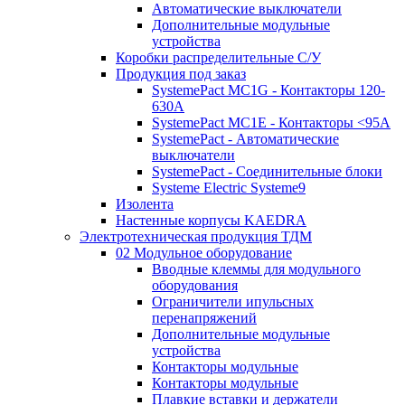
Автоматические выключатели
Дополнительные модульные
устройства
Коробки распределительные C/У
Продукция под заказ
SystemePact MC1G - Контакторы 120-
630A
SystemePact MC1E - Контакторы <95A
SystemePact - Автоматические
выключатели
SystemePact - Соединительные блоки
Systeme Electric Systeme9
Изолента
Настенные корпусы KAEDRA
Электротехническая продукция ТДМ
02 Модульное оборудование
Вводные клеммы для модульного
оборудования
Ограничители ипульсных
перенапряжений
Дополнительные модульные
устройства
Контакторы модульные
Контакторы модульные
Плавкие вставки и держатели