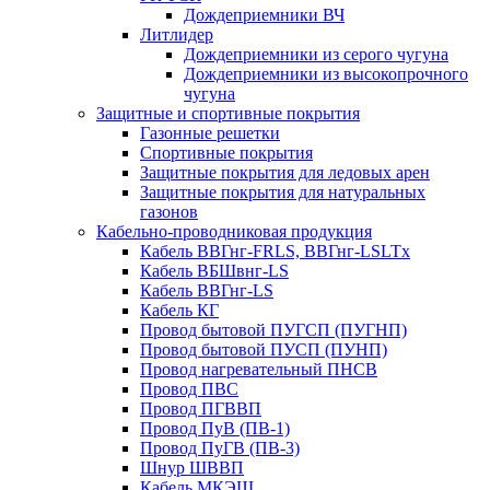
Дождеприемники ВЧ
Литлидер
Дождеприемники из серого чугуна
Дождеприемники из высокопрочного
чугуна
Защитные и спортивные покрытия
Газонные решетки
Спортивные покрытия
Защитные покрытия для ледовых арен
Защитные покрытия для натуральных
газонов
Кабельно-проводниковая продукция
Кабель ВВГнг-FRLS, ВВГнг-LSLTx
Кабель ВБШвнг-LS
Кабель ВВГнг-LS
Кабель КГ
Провод бытовой ПУГСП (ПУГНП)
Провод бытовой ПУСП (ПУНП)
Провод нагревательный ПНСВ
Провод ПВС
Провод ПГВВП
Провод ПуВ (ПВ-1)
Провод ПуГВ (ПВ-3)
Шнур ШВВП
Кабель МКЭШ