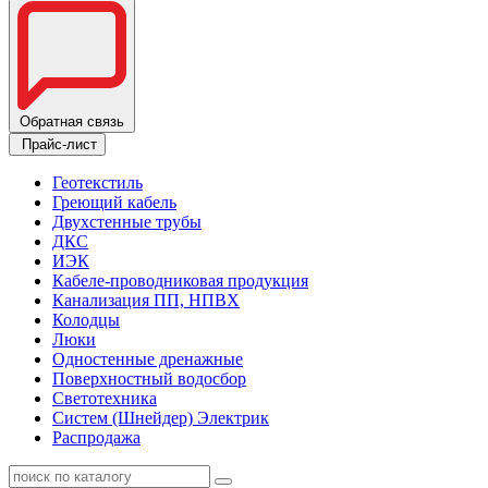
Обратная связь
Прайс-лист
Геотекстиль
Греющий кабель
Двухстенные трубы
ДКС
ИЭК
Кабеле-проводниковая продукция
Канализация ПП, НПВХ
Колодцы
Люки
Одностенные дренажные
Поверхностный водосбор
Светотехника
Систем (Шнейдер) Электрик
Распродажа