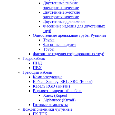
Двустенные гибкие
электротехнические
Двустенные жесткие
электротехнические
Двустенные дренажные
Фасонные изделия для двустенных
труб
Одностенные дренажные трубы Рувинил
Трубы
Фасонные изделия
Трубы
Фасонные изделия гофрированных труб
Гофрокабель
ПНД
ПВХ
Греющий кабель
Комплектующие
Кабель Samreg, SRL, SRG (Корея)
Кабель RGD (Китай)
Взрывозащищенный кабель
Xarex (Корея)
Alphatrace (Китай)
Готовые комплекты
Дождеприемники чугунные
ГК ТСК