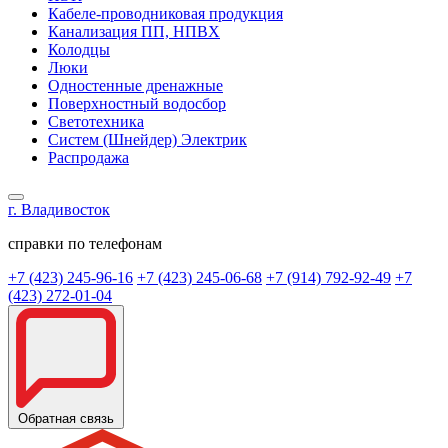
Кабеле-проводниковая продукция
Канализация ПП, НПВХ
Колодцы
Люки
Одностенные дренажные
Поверхностный водосбор
Светотехника
Систем (Шнейдер) Электрик
Распродажа
г. Владивосток
справки по телефонам
+7 (423) 245-96-16
+7 (423) 245-06-68
+7 (914) 792-92-49
+7
(423) 272-01-04
Обратная связь