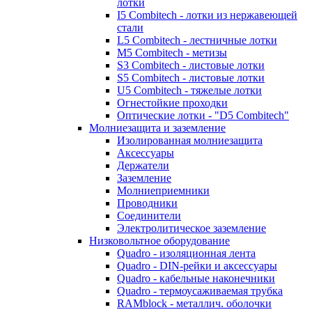
лотки
I5 Combitech - лотки из нержавеющей
стали
L5 Combitech - лестничные лотки
M5 Combitech - метизы
S3 Combitech - листовые лотки
S5 Combitech - листовые лотки
U5 Combitech - тяжелые лотки
Огнестойкие проходки
Оптические лотки - "D5 Combitech"
Молниезащита и заземление
Изолированная молниезащита
Аксессуары
Держатели
Заземление
Молниеприемники
Проводники
Соединители
Электролитическое заземление
Низковольтное оборудование
Quadro - изоляционная лента
Quadro - DIN-рейки и аксессуары
Quadro - кабельные наконечники
Quadro - термоусаживаемая трубка
RAMblock - металлич. оболочки