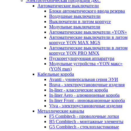
Электротехническая продукция ДКС
Автоматические выключатели
Блоки автоматического ввода резерва
Воздушные выключатели
Выключатели в литом корпусе
Модульные выключатели
Автоматические выключатели «YON»
Автоматические выключатели в литом
корпусе YON MAX MGS
Автоматические выключатели в литом
корпусе YON PRO MNX
Пускорегулирующая аппаратура
Модульные устройства «YON макс»
(YON max)
Кабельные короба
Avanti - универсальная серия ЭУИ
Brava - электроустановочные изделия
In-liner - классические короба
In-liner Aero - алюминиевые короба
In-liner Front - инновационные короба
Viva - электроустановочные изделия
Металлические каналы
F5 Combitech - проволочные лотки
B5 Combitech - монтажные элементы
G5 Combitech - стеклопластиковые