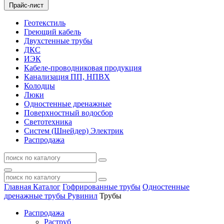
Прайс-лист
Геотекстиль
Греющий кабель
Двухстенные трубы
ДКС
ИЭК
Кабеле-проводниковая продукция
Канализация ПП, НПВХ
Колодцы
Люки
Одностенные дренажные
Поверхностный водосбор
Светотехника
Систем (Шнейдер) Электрик
Распродажа
Главная
Каталог
Гофрированные трубы
Одностенные
дренажные трубы Рувинил
Трубы
Распродажа
Раструб