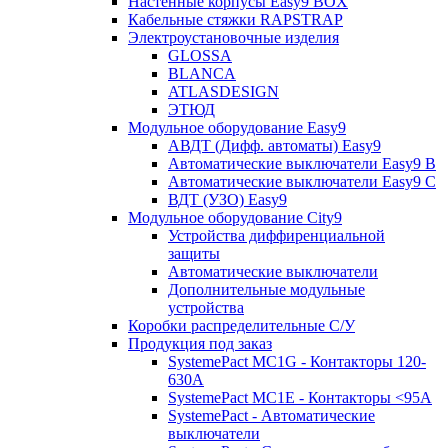
Настенные корпусы Easy9 BOX
Кабельные стяжки RAPSTRAP
Электроустановочные изделия
GLOSSA
BLANCA
ATLASDESIGN
ЭТЮД
Модульное оборудование Easy9
АВДТ (Дифф. автоматы) Easy9
Автоматические выключатели Easy9 В
Автоматические выключатели Easy9 С
ВДТ (УЗО) Easy9
Модульное оборудование City9
Устройства диффиренциальной
защиты
Автоматические выключатели
Дополнительные модульные
устройства
Коробки распределительные C/У
Продукция под заказ
SystemePact MC1G - Контакторы 120-
630A
SystemePact MC1E - Контакторы <95A
SystemePact - Автоматические
выключатели