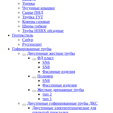
Уценка
Чугунные крышки
Сырье ПНД
Трубка ТУТ
Коверы газовые
Шины гибкие
Трубы НПВХ обсадные
Геотекстиль
Сибур
Русгеосинт
Гофрированные трубы
Двустенные жесткие трубы
ФД пласт
SN6
SN8
Фасонные изделия
Полимер
SN8
Фассонные изделия
Жесткие дренажные трубы
тип 2
тип 1
Двустенные гофрированные трубы ДКС
Двустенные электротехнические для
открытой прокладки