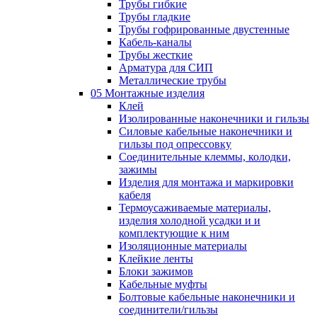
Трубы гибкие
Трубы гладкие
Трубы гофрированные двустенные
Кабель-каналы
Трубы жесткие
Арматура для СИП
Металлические трубы
05 Монтажные изделия
Клей
Изолированные наконечники и гильзы
Силовые кабельные наконечники и
гильзы под опрессовку
Соединительные клеммы, колодки,
зажимы
Изделия для монтажа и маркировки
кабеля
Термоусаживаемые материалы,
изделия холодной усадки и и
комплектующие к ним
Изоляционные материалы
Клейкие ленты
Блоки зажимов
Кабельные муфты
Болтовые кабельные наконечники и
соединители/гильзы