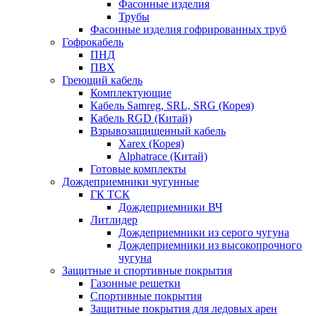
Фасонные изделия
Трубы
Фасонные изделия гофрированных труб
Гофрокабель
ПНД
ПВХ
Греющий кабель
Комплектующие
Кабель Samreg, SRL, SRG (Корея)
Кабель RGD (Китай)
Взрывозащищенный кабель
Xarex (Корея)
Alphatrace (Китай)
Готовые комплекты
Дождеприемники чугунные
ГК ТСК
Дождеприемники ВЧ
Литлидер
Дождеприемники из серого чугуна
Дождеприемники из высокопрочного
чугуна
Защитные и спортивные покрытия
Газонные решетки
Спортивные покрытия
Защитные покрытия для ледовых арен