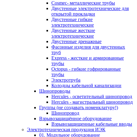
Cosmec- металлические трубы
Двустенные электротехнические для
открытой прокладки
Двустенные гибкие
электротехнические
Двустенные жесткие
электротехнические
Двустенные дренажные
Фасонные изделия для двустенных
труб
Express - жесткие и армированные
трубы
Octopus - гибкие гофрированные
трубы
Электротруба
Колодцы кабельной канализации
Шинопроводы
Hercules - осветительный шинопровод
Hercules - магистральный шинопровод
Группы (не создавать номенклатуру!)
Шинопровод
Взрывозащищённое оборудование
Взрывозащищенные кабельные вводы
Электротехническая продукция ИЭК
01. Модульное оборудование