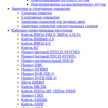
Дождеприемники из высокопрочного чугуна
Защитные и спортивные покрытия
Газонные решетки
Спортивные покрытия
Защитные покрытия для ледовых арен
Защитные покрытия для натуральных газонов
Кабельно-проводниковая продукция
Кабель ВВГнг-FRLS, ВВГнг-LSLTx
Кабель ВБШвнг-LS
Кабель ВВГнг-LS
Кабель КГ
Провод бытовой ПУГСП (ПУГНП)
Провод бытовой ПУСП (ПУНП)
Провод нагревательный ПНСВ
Провод ПВС
Провод ПГВВП
Провод ПуВ (ПВ-1)
Провод ПуГВ (ПВ-3)
Шнур ШВВП
Кабель МКЭШ
Кабель ППГнг-HF, ППГнг-FRHF
Провод СИП
Кабель АВБШв
Кабель АВВГ