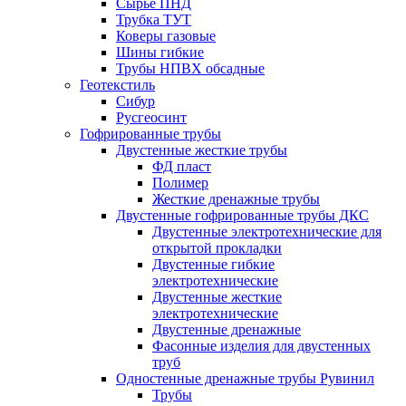
Сырье ПНД
Трубка ТУТ
Коверы газовые
Шины гибкие
Трубы НПВХ обсадные
Геотекстиль
Сибур
Русгеосинт
Гофрированные трубы
Двустенные жесткие трубы
ФД пласт
Полимер
Жесткие дренажные трубы
Двустенные гофрированные трубы ДКС
Двустенные электротехнические для
открытой прокладки
Двустенные гибкие
электротехнические
Двустенные жесткие
электротехнические
Двустенные дренажные
Фасонные изделия для двустенных
труб
Одностенные дренажные трубы Рувинил
Трубы