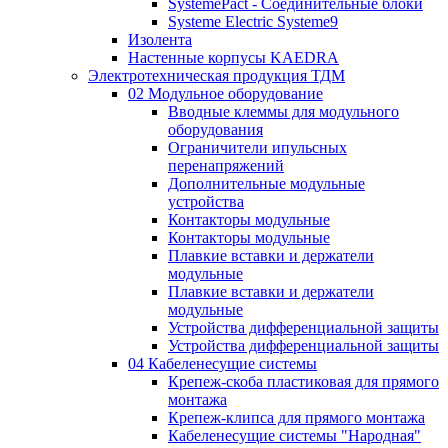
SystemePact - Соединительные блоки
Systeme Electric Systeme9
Изолента
Настенные корпусы KAEDRA
Электротехническая продукция ТДМ
02 Модульное оборудование
Вводные клеммы для модульного
оборудования
Ограничители ипульсных
перенапряжений
Дополнительные модульные
устройства
Контакторы модульные
Контакторы модульные
Плавкие вставки и держатели
модульные
Плавкие вставки и держатели
модульные
Устройства дифференциальной защиты
Устройства дифференциальной защиты
04 Кабеленесущие системы
Крепеж-скоба пластиковая для прямого
монтажа
Крепеж-клипса для прямого монтажа
Кабеленесущие системы "Народная"