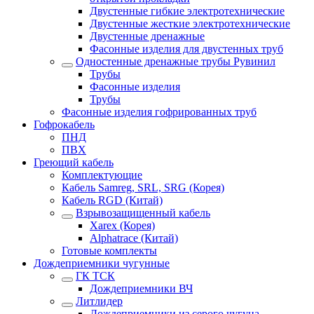
Двустенные гибкие электротехнические
Двустенные жесткие электротехнические
Двустенные дренажные
Фасонные изделия для двустенных труб
Одностенные дренажные трубы Рувинил
Трубы
Фасонные изделия
Трубы
Фасонные изделия гофрированных труб
Гофрокабель
ПНД
ПВХ
Греющий кабель
Комплектующие
Кабель Samreg, SRL, SRG (Корея)
Кабель RGD (Китай)
Взрывозащищенный кабель
Xarex (Корея)
Alphatrace (Китай)
Готовые комплекты
Дождеприемники чугунные
ГК ТСК
Дождеприемники ВЧ
Литлидер
Дождеприемники из серого чугуна