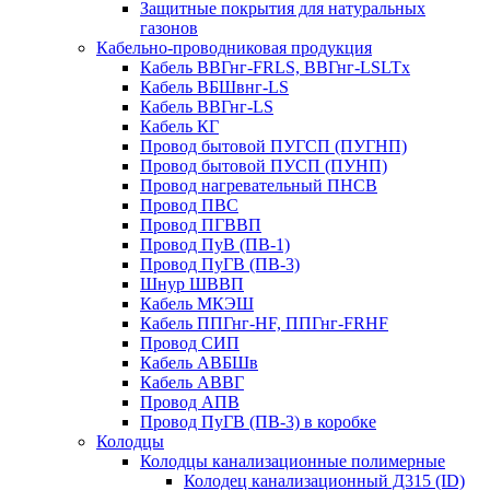
Защитные покрытия для натуральных
газонов
Кабельно-проводниковая продукция
Кабель ВВГнг-FRLS, ВВГнг-LSLTx
Кабель ВБШвнг-LS
Кабель ВВГнг-LS
Кабель КГ
Провод бытовой ПУГСП (ПУГНП)
Провод бытовой ПУСП (ПУНП)
Провод нагревательный ПНСВ
Провод ПВС
Провод ПГВВП
Провод ПуВ (ПВ-1)
Провод ПуГВ (ПВ-3)
Шнур ШВВП
Кабель МКЭШ
Кабель ППГнг-HF, ППГнг-FRHF
Провод СИП
Кабель АВБШв
Кабель АВВГ
Провод АПВ
Провод ПуГВ (ПВ-3) в коробке
Колодцы
Колодцы канализационные полимерные
Колодец канализационный Д315 (ID)