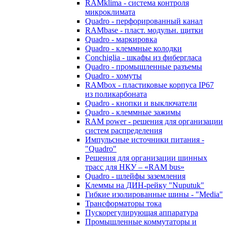
RAMklima - система контроля
микроклимата
Quadro - перфорированный канал
RAMbase - пласт. модульн. щитки
Quadro - маркировка
Quadro - клеммные колодки
Conchiglia - шкафы из фибергласа
Quadro - промышленные разъемы
Quadro - хомуты
RAMbox - пластиковые корпуса IP67
из поликарбоната
Quadro - кнопки и выключатели
Quadro - клеммные зажимы
RAM power - решения для организации
систем распределения
Импульсные источники питания -
"Quadro"
Решения для организации шинных
трасс для НКУ – «RAM bus»
Quadro - шлейфы заземления
Клеммы на ДИН-рейку "Nuputuk"
Гибкие изолированные шины - "Media"
Трансформаторы тока
Пускорегулирующая аппаратура
Промышленные коммутаторы и