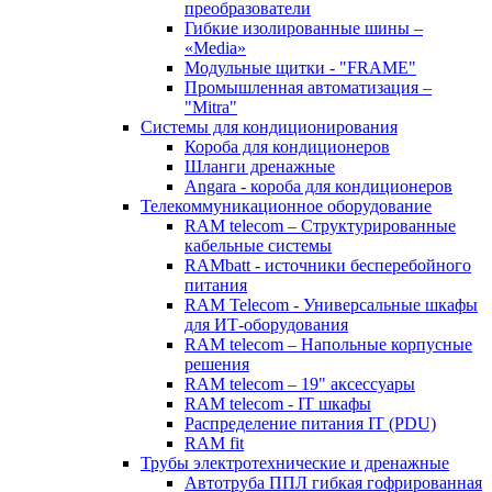
преобразователи
Гибкие изолированные шины –
«Media»
Модульные щитки - "FRAME"
Промышленная автоматизация –
"Mitra"
Системы для кондиционирования
Короба для кондиционеров
Шланги дренажные
Angara - короба для кондиционеров
Телекоммуникационное оборудование
RAM telecom – Структурированные
кабельные системы
RAMbatt - источники бесперебойного
питания
RAM Telecom - Универсальные шкафы
для ИТ-оборудования
RAM telecom – Напольные корпусные
решения
RAM telecom – 19" аксессуары
RAM telecom - IT шкафы
Распределение питания IT (PDU)
RAM fit
Трубы электротехнические и дренажные
Автотруба ППЛ гибкая гофрированная