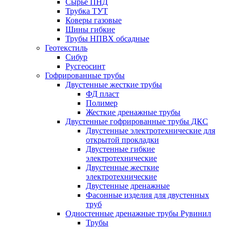
Сырье ПНД
Трубка ТУТ
Коверы газовые
Шины гибкие
Трубы НПВХ обсадные
Геотекстиль
Сибур
Русгеосинт
Гофрированные трубы
Двустенные жесткие трубы
ФД пласт
Полимер
Жесткие дренажные трубы
Двустенные гофрированные трубы ДКС
Двустенные электротехнические для
открытой прокладки
Двустенные гибкие
электротехнические
Двустенные жесткие
электротехнические
Двустенные дренажные
Фасонные изделия для двустенных
труб
Одностенные дренажные трубы Рувинил
Трубы