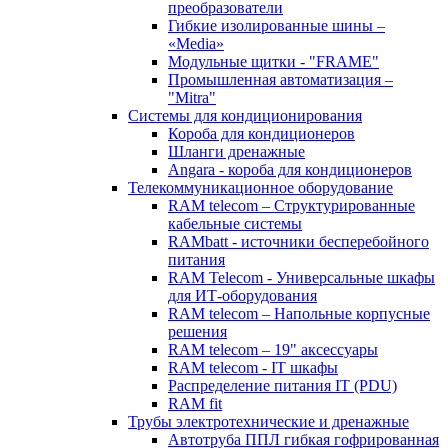
преобразователи
Гибкие изолированные шины –
«Media»
Модульные щитки - "FRAME"
Промышленная автоматизация –
"Mitra"
Системы для кондиционирования
Короба для кондиционеров
Шланги дренажные
Angara - короба для кондиционеров
Телекоммуникационное оборудование
RAM telecom – Структурированные
кабельные системы
RAMbatt - источники бесперебойного
питания
RAM Telecom - Универсальные шкафы
для ИТ-оборудования
RAM telecom – Напольные корпусные
решения
RAM telecom – 19" аксессуары
RAM telecom - IT шкафы
Распределение питания IT (PDU)
RAM fit
Трубы электротехнические и дренажные
Автотруба ППЛ гибкая гофрированная