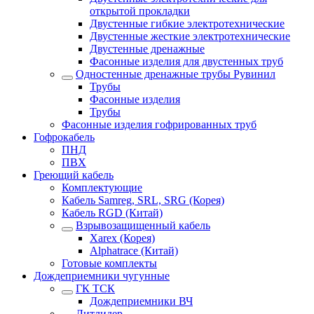
открытой прокладки
Двустенные гибкие электротехнические
Двустенные жесткие электротехнические
Двустенные дренажные
Фасонные изделия для двустенных труб
Одностенные дренажные трубы Рувинил
Трубы
Фасонные изделия
Трубы
Фасонные изделия гофрированных труб
Гофрокабель
ПНД
ПВХ
Греющий кабель
Комплектующие
Кабель Samreg, SRL, SRG (Корея)
Кабель RGD (Китай)
Взрывозащищенный кабель
Xarex (Корея)
Alphatrace (Китай)
Готовые комплекты
Дождеприемники чугунные
ГК ТСК
Дождеприемники ВЧ
Литлидер