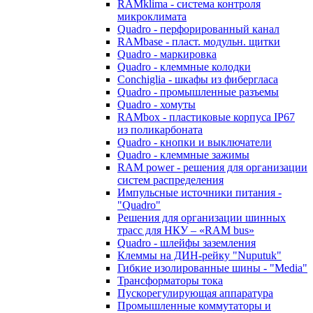
RAMklima - система контроля
микроклимата
Quadro - перфорированный канал
RAMbase - пласт. модульн. щитки
Quadro - маркировка
Quadro - клеммные колодки
Conchiglia - шкафы из фибергласа
Quadro - промышленные разъемы
Quadro - хомуты
RAMbox - пластиковые корпуса IP67
из поликарбоната
Quadro - кнопки и выключатели
Quadro - клеммные зажимы
RAM power - решения для организации
систем распределения
Импульсные источники питания -
"Quadro"
Решения для организации шинных
трасс для НКУ – «RAM bus»
Quadro - шлейфы заземления
Клеммы на ДИН-рейку "Nuputuk"
Гибкие изолированные шины - "Media"
Трансформаторы тока
Пускорегулирующая аппаратура
Промышленные коммутаторы и