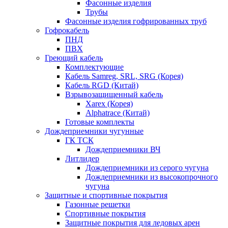
Фасонные изделия
Трубы
Фасонные изделия гофрированных труб
Гофрокабель
ПНД
ПВХ
Греющий кабель
Комплектующие
Кабель Samreg, SRL, SRG (Корея)
Кабель RGD (Китай)
Взрывозащищенный кабель
Xarex (Корея)
Alphatrace (Китай)
Готовые комплекты
Дождеприемники чугунные
ГК ТСК
Дождеприемники ВЧ
Литлидер
Дождеприемники из серого чугуна
Дождеприемники из высокопрочного
чугуна
Защитные и спортивные покрытия
Газонные решетки
Спортивные покрытия
Защитные покрытия для ледовых арен