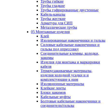
Трубы гибкие
Трубы гладкие
Трубы гофрированные двустенные
Кабель-каналы
Трубы жесткие
Арматура для СИП
Металлические трубы
05 Монтажные изделия
Клей
Изолированные наконечники и гильзы
Силовые кабельные наконечники и
гильзы под опрессовку
Соединительные клеммы, колодки,
зажимы
Изделия для монтажа и маркировки
кабеля
Термоусаживаемые материалы,
изделия холодной усадки и и
комплектующие к ним
Изоляционные материалы
Клейкие ленты
Блоки зажимов
Кабельные муфты
Болтовые кабельные наконечники и
соединители/гильзы