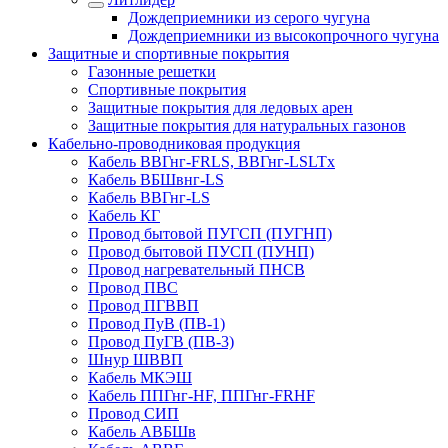
Дождеприемники из серого чугуна
Дождеприемники из высокопрочного чугуна
Защитные и спортивные покрытия
Газонные решетки
Спортивные покрытия
Защитные покрытия для ледовых арен
Защитные покрытия для натуральных газонов
Кабельно-проводниковая продукция
Кабель ВВГнг-FRLS, ВВГнг-LSLTx
Кабель ВБШвнг-LS
Кабель ВВГнг-LS
Кабель КГ
Провод бытовой ПУГСП (ПУГНП)
Провод бытовой ПУСП (ПУНП)
Провод нагревательный ПНСВ
Провод ПВС
Провод ПГВВП
Провод ПуВ (ПВ-1)
Провод ПуГВ (ПВ-3)
Шнур ШВВП
Кабель МКЭШ
Кабель ППГнг-HF, ППГнг-FRHF
Провод СИП
Кабель АВБШв