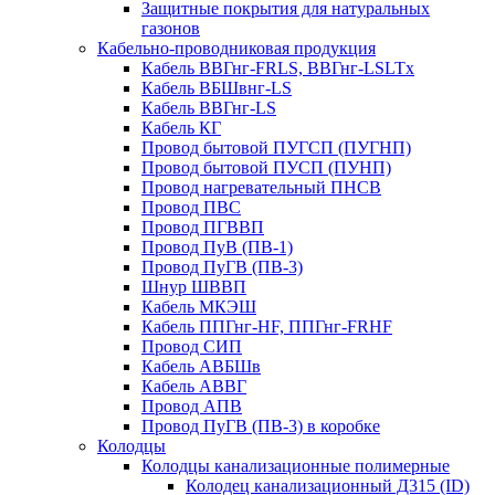
Защитные покрытия для натуральных
газонов
Кабельно-проводниковая продукция
Кабель ВВГнг-FRLS, ВВГнг-LSLTx
Кабель ВБШвнг-LS
Кабель ВВГнг-LS
Кабель КГ
Провод бытовой ПУГСП (ПУГНП)
Провод бытовой ПУСП (ПУНП)
Провод нагревательный ПНСВ
Провод ПВС
Провод ПГВВП
Провод ПуВ (ПВ-1)
Провод ПуГВ (ПВ-3)
Шнур ШВВП
Кабель МКЭШ
Кабель ППГнг-HF, ППГнг-FRHF
Провод СИП
Кабель АВБШв
Кабель АВВГ
Провод АПВ
Провод ПуГВ (ПВ-3) в коробке
Колодцы
Колодцы канализационные полимерные
Колодец канализационный Д315 (ID)