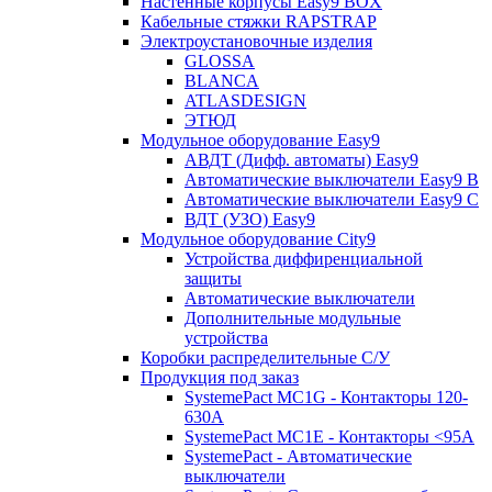
Настенные корпусы Easy9 BOX
Кабельные стяжки RAPSTRAP
Электроустановочные изделия
GLOSSA
BLANCA
ATLASDESIGN
ЭТЮД
Модульное оборудование Easy9
АВДТ (Дифф. автоматы) Easy9
Автоматические выключатели Easy9 В
Автоматические выключатели Easy9 С
ВДТ (УЗО) Easy9
Модульное оборудование City9
Устройства диффиренциальной
защиты
Автоматические выключатели
Дополнительные модульные
устройства
Коробки распределительные C/У
Продукция под заказ
SystemePact MC1G - Контакторы 120-
630A
SystemePact MC1E - Контакторы <95A
SystemePact - Автоматические
выключатели