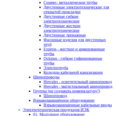
Cosmec- металлические трубы
Двустенные электротехнические для
открытой прокладки
Двустенные гибкие
электротехнические
Двустенные жесткие
электротехнические
Двустенные дренажные
Фасонные изделия для двустенных
труб
Express - жесткие и армированные
трубы
Octopus - гибкие гофрированные
трубы
Электротруба
Колодцы кабельной канализации
Шинопроводы
Hercules - осветительный шинопровод
Hercules - магистральный шинопровод
Группы (не создавать номенклатуру!)
Шинопровод
Взрывозащищённое оборудование
Взрывозащищенные кабельные вводы
Электротехническая продукция ИЭК
01. Модульное оборудование