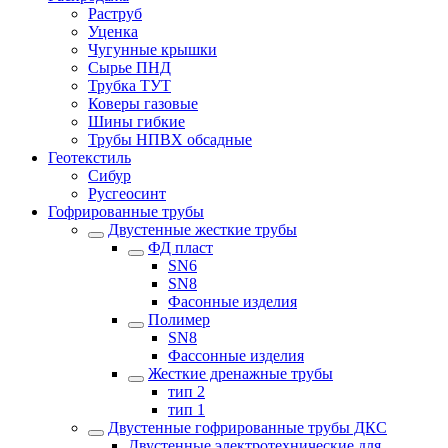
Раструб
Уценка
Чугунные крышки
Сырье ПНД
Трубка ТУТ
Коверы газовые
Шины гибкие
Трубы НПВХ обсадные
Геотекстиль
Сибур
Русгеосинт
Гофрированные трубы
Двустенные жесткие трубы
ФД пласт
SN6
SN8
Фасонные изделия
Полимер
SN8
Фассонные изделия
Жесткие дренажные трубы
тип 2
тип 1
Двустенные гофрированные трубы ДКС
Двустенные электротехнические для