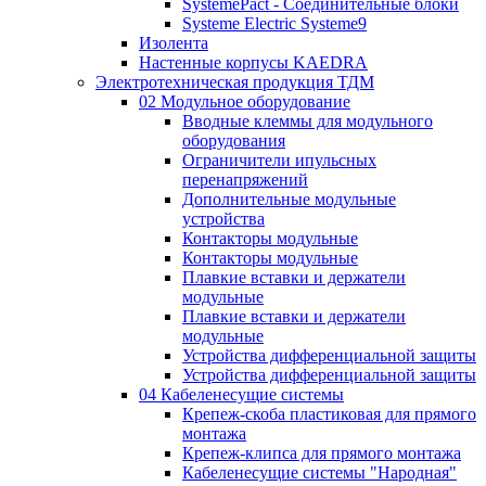
SystemePact - Соединительные блоки
Systeme Electric Systeme9
Изолента
Настенные корпусы KAEDRA
Электротехническая продукция ТДМ
02 Модульное оборудование
Вводные клеммы для модульного
оборудования
Ограничители ипульсных
перенапряжений
Дополнительные модульные
устройства
Контакторы модульные
Контакторы модульные
Плавкие вставки и держатели
модульные
Плавкие вставки и держатели
модульные
Устройства дифференциальной защиты
Устройства дифференциальной защиты
04 Кабеленесущие системы
Крепеж-скоба пластиковая для прямого
монтажа
Крепеж-клипса для прямого монтажа
Кабеленесущие системы "Народная"