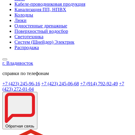
Кабеле-проводниковая продукция
Канализация ПП, НПВХ
Колодцы
Люки
Одностенные дренажные
Поверхностный водосбор
Светотехника
Систем (Шнейдер) Электрик
Распродажа
г. Владивосток
справки по телефонам
+7 (423) 245-96-16
+7 (423) 245-06-68
+7 (914) 792-92-49
+7
(423) 272-01-04
Обратная связь