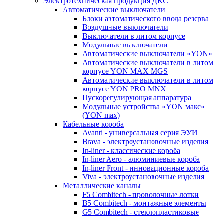
Электротехническая продукция ДКС
Автоматические выключатели
Блоки автоматического ввода резерва
Воздушные выключатели
Выключатели в литом корпусе
Модульные выключатели
Автоматические выключатели «YON»
Автоматические выключатели в литом
корпусе YON MAX MGS
Автоматические выключатели в литом
корпусе YON PRO MNX
Пускорегулирующая аппаратура
Модульные устройства «YON макс»
(YON max)
Кабельные короба
Avanti - универсальная серия ЭУИ
Brava - электроустановочные изделия
In-liner - классические короба
In-liner Aero - алюминиевые короба
In-liner Front - инновационные короба
Viva - электроустановочные изделия
Металлические каналы
F5 Combitech - проволочные лотки
B5 Combitech - монтажные элементы
G5 Combitech - стеклопластиковые