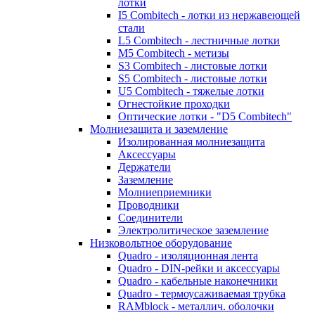
лотки
I5 Combitech - лотки из нержавеющей
стали
L5 Combitech - лестничные лотки
M5 Combitech - метизы
S3 Combitech - листовые лотки
S5 Combitech - листовые лотки
U5 Combitech - тяжелые лотки
Огнестойкие проходки
Оптические лотки - "D5 Combitech"
Молниезащита и заземление
Изолированная молниезащита
Аксессуары
Держатели
Заземление
Молниеприемники
Проводники
Соединители
Электролитическое заземление
Низковольтное оборудование
Quadro - изоляционная лента
Quadro - DIN-рейки и аксессуары
Quadro - кабельные наконечники
Quadro - термоусаживаемая трубка
RAMblock - металлич. оболочки