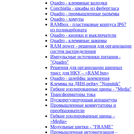
Quadro - клеммные колодки
Conchiglia - шкафы из фибергласа
Quadro - промышленные разъемы
Quadro - хомуты
RAMbox - пластиковые корпуса IP67
из поликарбоната
Quadro - кнопки и выключатели
Quadro - клеммные зажимы
RAM power - решения для организации
систем распределения
Импульсные источники питания -
"Quadro"
Решения для организации шинных
трасс для НКУ – «RAM bus»
Quadro - шлейфы заземления
Клеммы на ДИН-рейку "Nuputuk"
Гибкие изолированные шины - "Media"
Трансформаторы тока
Пускорегулирующая аппаратура
Промышленные коммутаторы и
преобразователи
Гибкие изолированные шины –
«Media»
Модульные щитки - "FRAME"
Промышленная автоматизация –