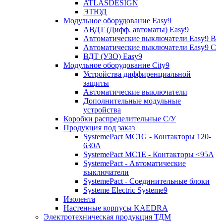
ATLASDESIGN
ЭТЮД
Модульное оборудование Easy9
АВДТ (Дифф. автоматы) Easy9
Автоматические выключатели Easy9 В
Автоматические выключатели Easy9 С
ВДТ (УЗО) Easy9
Модульное оборудование City9
Устройства диффиренциальной
защиты
Автоматические выключатели
Дополнительные модульные
устройства
Коробки распределительные C/У
Продукция под заказ
SystemePact MC1G - Контакторы 120-
630A
SystemePact MC1E - Контакторы <95A
SystemePact - Автоматические
выключатели
SystemePact - Соединительные блоки
Systeme Electric Systeme9
Изолента
Настенные корпусы KAEDRA
Электротехническая продукция ТДМ