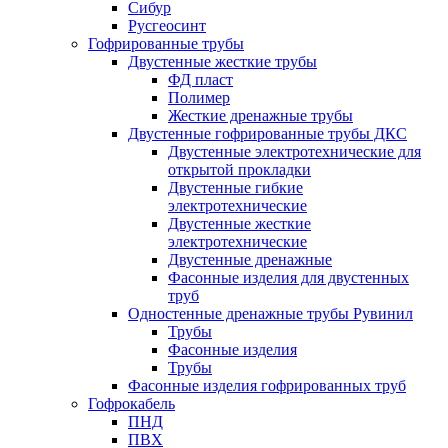
Сибур
Русгеосинт
Гофрированные трубы
Двустенные жесткие трубы
ФД пласт
Полимер
Жесткие дренажные трубы
Двустенные гофрированные трубы ДКС
Двустенные электротехнические для
открытой прокладки
Двустенные гибкие
электротехнические
Двустенные жесткие
электротехнические
Двустенные дренажные
Фасонные изделия для двустенных
труб
Одностенные дренажные трубы Рувинил
Трубы
Фасонные изделия
Трубы
Фасонные изделия гофрированных труб
Гофрокабель
ПНД
ПВХ