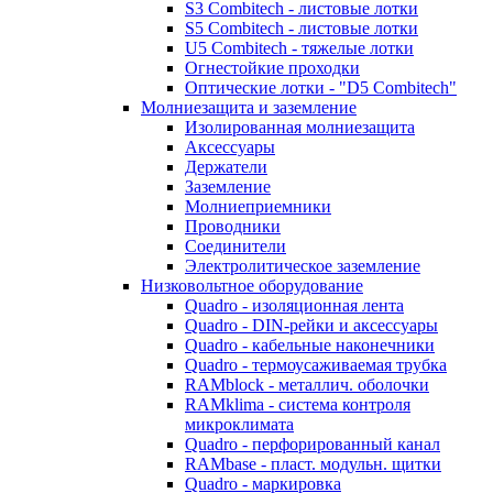
S3 Combitech - листовые лотки
S5 Combitech - листовые лотки
U5 Combitech - тяжелые лотки
Огнестойкие проходки
Оптические лотки - "D5 Combitech"
Молниезащита и заземление
Изолированная молниезащита
Аксессуары
Держатели
Заземление
Молниеприемники
Проводники
Соединители
Электролитическое заземление
Низковольтное оборудование
Quadro - изоляционная лента
Quadro - DIN-рейки и аксессуары
Quadro - кабельные наконечники
Quadro - термоусаживаемая трубка
RAMblock - металлич. оболочки
RAMklima - система контроля
микроклимата
Quadro - перфорированный канал
RAMbase - пласт. модульн. щитки
Quadro - маркировка