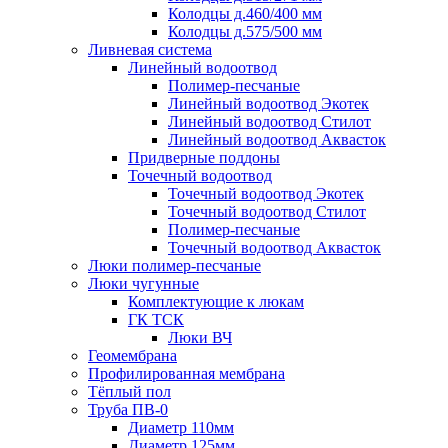
Колодцы д.460/400 мм
Колодцы д.575/500 мм
Ливневая система
Линейный водоотвод
Полимер-песчаные
Линейный водоотвод Экотек
Линейный водоотвод Стилот
Линейный водоотвод Аквасток
Придверные поддоны
Точечный водоотвод
Точечный водоотвод Экотек
Точечный водоотвод Стилот
Полимер-песчаные
Точечный водоотвод Аквасток
Люки полимер-песчаные
Люки чугунные
Комплектующие к люкам
ГК ТСК
Люки ВЧ
Геомембрана
Профилированная мембрана
Тёплый пол
Труба ПВ-0
Диаметр 110мм
Диаметр 125мм