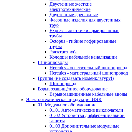
Двустенные жесткие
электротехнические
Двустенные дренажные
Фасонные изделия для двустенных
труб
Express - жесткие и армированные
трубы
Octopus - гибкие гофрированные
трубы
Электротруба
Колодцы кабельной канализации
Шинопроводы
Hercules - осветительный шинопровод
Hercules - магистральный шинопровод
Группы (не создавать номенклатуру!)
Шинопровод
Взрывозащищённое оборудование
Взрывозащищенные кабельные вводы
Электротехническая продукция ИЭК
01. Модульное оборудование
01.01 Автоматические выключатели
01.02 Устройства дифференциальной
защиты
01.03 Дополнительные модульные
устройства