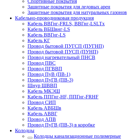
Спортивные покрытия
Защитные покрытия для ледовых арен
Защитные покрытия для натуральных газонов
Кабельно-проводниковая продукция
Кабель ВВГнг-FRLS, ВВГнг-LSLTx
Кабель ВБШвнг-LS
Кабель ВВГнг-LS
Кабель КГ
Провод бытовой ПУГСП (ПУГНП)
Провод бытовой ПУСП (ПУНП)
Провод нагревательный ПНСВ
Провод ПВС
Провод ПГВВП
Провод ПуВ (ПВ-1)
Провод ПуГВ (ПВ-3)
Шнур ШВВП
Кабель МКЭШ
Кабель ППГнг-HF, ППГнг-FRHF
Провод СИП
Кабель АВБШв
Кабель АВВГ
Провод АПВ
Провод ПуГВ (ПВ-3) в коробке
Колодцы
Колодцы канализационные полимерные