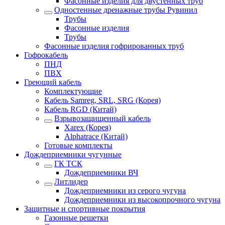
Фасонные изделия для двустенных труб
Одностенные дренажные трубы Рувинил
Трубы
Фасонные изделия
Трубы
Фасонные изделия гофрированных труб
Гофрокабель
ПНД
ПВХ
Греющий кабель
Комплектующие
Кабель Samreg, SRL, SRG (Корея)
Кабель RGD (Китай)
Взрывозащищенный кабель
Xarex (Корея)
Alphatrace (Китай)
Готовые комплекты
Дождеприемники чугунные
ГК ТСК
Дождеприемники ВЧ
Литлидер
Дождеприемники из серого чугуна
Дождеприемники из высокопрочного чугуна
Защитные и спортивные покрытия
Газонные решетки