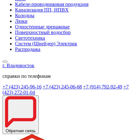
Кабеле-проводниковая продукция
Канализация ПП, НПВХ
Колодцы
Люки
Одностенные дренажные
Поверхностный водосбор
Светотехника
Систем (Шнейдер) Электрик
Распродажа
г. Владивосток
справки по телефонам
+7 (423) 245-96-16
+7 (423) 245-06-68
+7 (914) 792-92-49
+7
(423) 272-01-04
Обратная связь