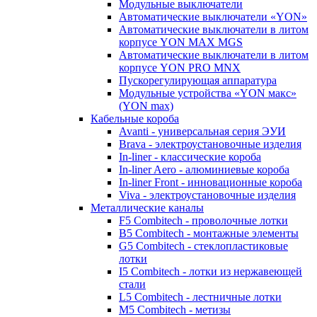
Модульные выключатели
Автоматические выключатели «YON»
Автоматические выключатели в литом
корпусе YON MAX MGS
Автоматические выключатели в литом
корпусе YON PRO MNX
Пускорегулирующая аппаратура
Модульные устройства «YON макс»
(YON max)
Кабельные короба
Avanti - универсальная серия ЭУИ
Brava - электроустановочные изделия
In-liner - классические короба
In-liner Aero - алюминиевые короба
In-liner Front - инновационные короба
Viva - электроустановочные изделия
Металлические каналы
F5 Combitech - проволочные лотки
B5 Combitech - монтажные элементы
G5 Combitech - стеклопластиковые
лотки
I5 Combitech - лотки из нержавеющей
стали
L5 Combitech - лестничные лотки
M5 Combitech - метизы