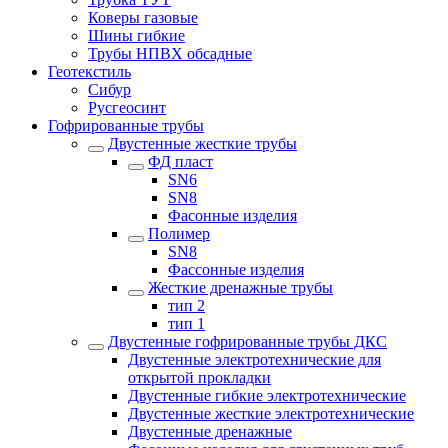
Коверы газовые
Шины гибкие
Трубы НПВХ обсадные
Геотекстиль
Сибур
Русгеосинт
Гофрированные трубы
Двустенные жесткие трубы
ФД пласт
SN6
SN8
Фасонные изделия
Полимер
SN8
Фассонные изделия
Жесткие дренажные трубы
тип 2
тип 1
Двустенные гофрированные трубы ДКС
Двустенные электротехнические для
открытой прокладки
Двустенные гибкие электротехнические
Двустенные жесткие электротехнические
Двустенные дренажные