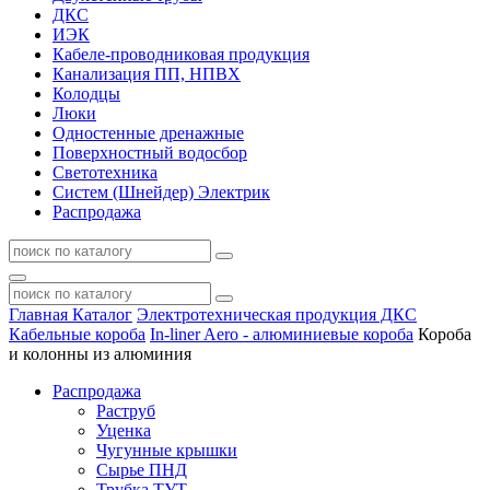
ДКС
ИЭК
Кабеле-проводниковая продукция
Канализация ПП, НПВХ
Колодцы
Люки
Одностенные дренажные
Поверхностный водосбор
Светотехника
Систем (Шнейдер) Электрик
Распродажа
Главная
Каталог
Электротехническая продукция ДКС
Кабельные короба
In-liner Aero - алюминиевые короба
Короба
и колонны из алюминия
Распродажа
Раструб
Уценка
Чугунные крышки
Сырье ПНД
Трубка ТУТ