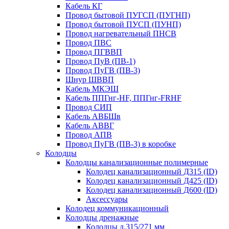
Кабель КГ
Провод бытовой ПУГСП (ПУГНП)
Провод бытовой ПУСП (ПУНП)
Провод нагревательный ПНСВ
Провод ПВС
Провод ПГВВП
Провод ПуВ (ПВ-1)
Провод ПуГВ (ПВ-3)
Шнур ШВВП
Кабель МКЭШ
Кабель ППГнг-HF, ППГнг-FRHF
Провод СИП
Кабель АВБШв
Кабель АВВГ
Провод АПВ
Провод ПуГВ (ПВ-3) в коробке
Колодцы
Колодцы канализационные полимерные
Колодец канализационный Д315 (ID)
Колодец канализационный Д425 (ID)
Колодец канализационный Д600 (ID)
Аксессуары
Колодец коммуникационный
Колодцы дренажные
Колодцы д.315/271 мм