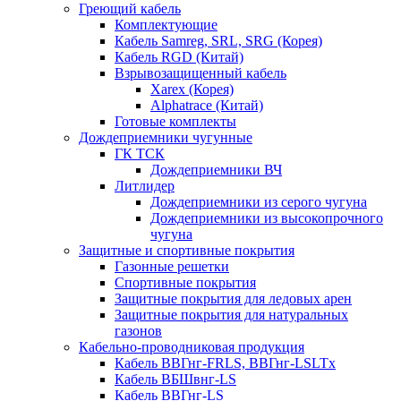
Греющий кабель
Комплектующие
Кабель Samreg, SRL, SRG (Корея)
Кабель RGD (Китай)
Взрывозащищенный кабель
Xarex (Корея)
Alphatrace (Китай)
Готовые комплекты
Дождеприемники чугунные
ГК ТСК
Дождеприемники ВЧ
Литлидер
Дождеприемники из серого чугуна
Дождеприемники из высокопрочного
чугуна
Защитные и спортивные покрытия
Газонные решетки
Спортивные покрытия
Защитные покрытия для ледовых арен
Защитные покрытия для натуральных
газонов
Кабельно-проводниковая продукция
Кабель ВВГнг-FRLS, ВВГнг-LSLTx
Кабель ВБШвнг-LS
Кабель ВВГнг-LS