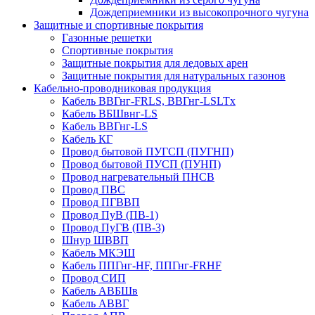
Дождеприемники из высокопрочного чугуна
Защитные и спортивные покрытия
Газонные решетки
Спортивные покрытия
Защитные покрытия для ледовых арен
Защитные покрытия для натуральных газонов
Кабельно-проводниковая продукция
Кабель ВВГнг-FRLS, ВВГнг-LSLTx
Кабель ВБШвнг-LS
Кабель ВВГнг-LS
Кабель КГ
Провод бытовой ПУГСП (ПУГНП)
Провод бытовой ПУСП (ПУНП)
Провод нагревательный ПНСВ
Провод ПВС
Провод ПГВВП
Провод ПуВ (ПВ-1)
Провод ПуГВ (ПВ-3)
Шнур ШВВП
Кабель МКЭШ
Кабель ППГнг-HF, ППГнг-FRHF
Провод СИП
Кабель АВБШв
Кабель АВВГ