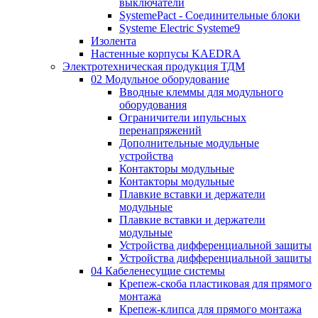
выключатели
SystemePact - Соединительные блоки
Systeme Electric Systeme9
Изолента
Настенные корпусы KAEDRA
Электротехническая продукция ТДМ
02 Модульное оборудование
Вводные клеммы для модульного
оборудования
Ограничители ипульсных
перенапряжений
Дополнительные модульные
устройства
Контакторы модульные
Контакторы модульные
Плавкие вставки и держатели
модульные
Плавкие вставки и держатели
модульные
Устройства дифференциальной защиты
Устройства дифференциальной защиты
04 Кабеленесущие системы
Крепеж-скоба пластиковая для прямого
монтажа
Крепеж-клипса для прямого монтажа