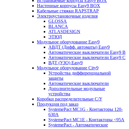
Встраиваемые корпусы Easy9 BOX
Настенные корпусы Easy9 BOX
Кабельные стяжки RAPSTRAP
Электроустановочные изделия
GLOSSA
BLANCA
ATLASDESIGN
ЭТЮД
Модульное оборудование Easy9
АВДТ (Дифф. автоматы) Easy9
Автоматические выключатели Easy9 В
Автоматические выключатели Easy9 С
ВДТ (УЗО) Easy9
Модульное оборудование City9
Устройства диффиренциальной
защиты
Автоматические выключатели
Дополнительные модульные
устройства
Коробки распределительные C/У
Продукция под заказ
SystemePact MC1G - Контакторы 120-
630A
SystemePact MC1E - Контакторы <95A
SystemePact - Автоматические