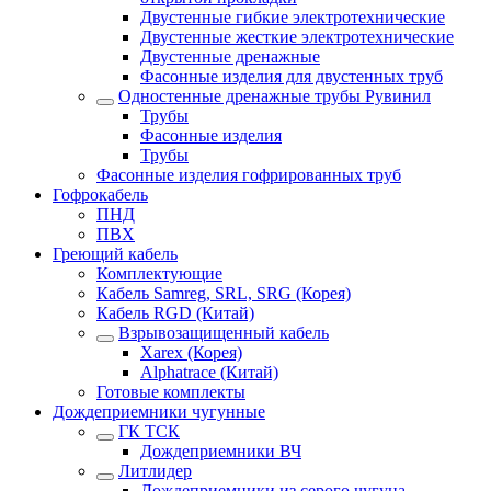
Двустенные гибкие электротехнические
Двустенные жесткие электротехнические
Двустенные дренажные
Фасонные изделия для двустенных труб
Одностенные дренажные трубы Рувинил
Трубы
Фасонные изделия
Трубы
Фасонные изделия гофрированных труб
Гофрокабель
ПНД
ПВХ
Греющий кабель
Комплектующие
Кабель Samreg, SRL, SRG (Корея)
Кабель RGD (Китай)
Взрывозащищенный кабель
Xarex (Корея)
Alphatrace (Китай)
Готовые комплекты
Дождеприемники чугунные
ГК ТСК
Дождеприемники ВЧ
Литлидер
Дождеприемники из серого чугуна