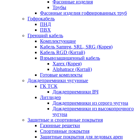
Фасонные изделия
Трубы
Фасонные изделия гофрированных труб
Гофрокабель
ПНД
ПВХ
Греющий кабель
Комплектующие
Кабель Samreg, SRL, SRG (Корея)
Кабель RGD (Китай)
Взрывозащищенный кабель
Xarex (Корея)
Alphatrace (Китай)
Готовые комплекты
Дождеприемники чугунные
ГК ТСК
Дождеприемники ВЧ
Литлидер
Дождеприемники из серого чугуна
Дождеприемники из высокопрочного
чугуна
Защитные и спортивные покрытия
Газонные решетки
Спортивные покрытия
Защитные покрытия для ледовых арен