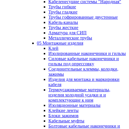
Кабеленесущие системы "Народная"
Трубы гибкие
Трубы гладкие
Трубы гофрированные двустенные
Кабель-каналы
Трубы жесткие
Арматура для СИП
Металлические трубы
05 Монтажные изделия
Клей
Изолированные наконечники и гильзы
Силовые кабельные наконечники и
гильзы под опрессовку
Соединительные клеммы, колодки,
зажимы
Изделия для монтажа и маркировки
кабеля
Термоусаживаемые материалы,
изделия холодной усадки и и
комплектующие к ним
Изоляционные материалы
Клейкие ленты
Блоки зажимов
Кабельные муфты
Болтовые кабельные наконечники и