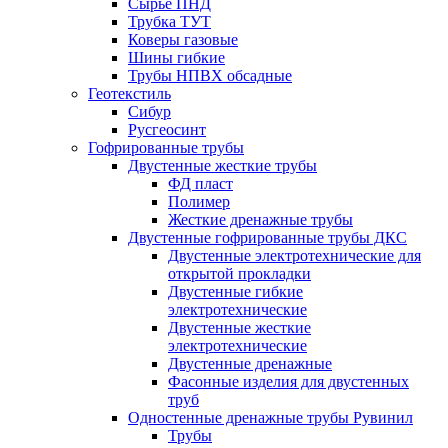
Сырье ПНД
Трубка ТУТ
Коверы газовые
Шины гибкие
Трубы НПВХ обсадные
Геотекстиль
Сибур
Русгеосинт
Гофрированные трубы
Двустенные жесткие трубы
ФД пласт
Полимер
Жесткие дренажные трубы
Двустенные гофрированные трубы ДКС
Двустенные электротехнические для
открытой прокладки
Двустенные гибкие
электротехнические
Двустенные жесткие
электротехнические
Двустенные дренажные
Фасонные изделия для двустенных
труб
Одностенные дренажные трубы Рувинил
Трубы