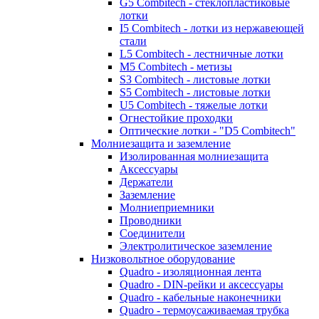
G5 Combitech - стеклопластиковые
лотки
I5 Combitech - лотки из нержавеющей
стали
L5 Combitech - лестничные лотки
M5 Combitech - метизы
S3 Combitech - листовые лотки
S5 Combitech - листовые лотки
U5 Combitech - тяжелые лотки
Огнестойкие проходки
Оптические лотки - "D5 Combitech"
Молниезащита и заземление
Изолированная молниезащита
Аксессуары
Держатели
Заземление
Молниеприемники
Проводники
Соединители
Электролитическое заземление
Низковольтное оборудование
Quadro - изоляционная лента
Quadro - DIN-рейки и аксессуары
Quadro - кабельные наконечники
Quadro - термоусаживаемая трубка