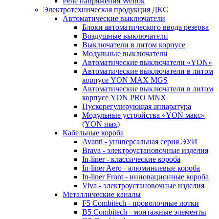
Реле напряжения Welrok
Электротехническая продукция ДКС
Автоматические выключатели
Блоки автоматического ввода резерва
Воздушные выключатели
Выключатели в литом корпусе
Модульные выключатели
Автоматические выключатели «YON»
Автоматические выключатели в литом
корпусе YON MAX MGS
Автоматические выключатели в литом
корпусе YON PRO MNX
Пускорегулирующая аппаратура
Модульные устройства «YON макс»
(YON max)
Кабельные короба
Avanti - универсальная серия ЭУИ
Brava - электроустановочные изделия
In-liner - классические короба
In-liner Aero - алюминиевые короба
In-liner Front - инновационные короба
Viva - электроустановочные изделия
Металлические каналы
F5 Combitech - проволочные лотки
B5 Combitech - монтажные элементы