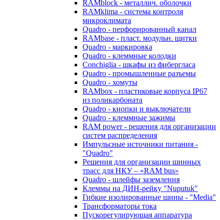
RAMblock - металлич. оболочки
RAMklima - система контроля
микроклимата
Quadro - перфорированный канал
RAMbase - пласт. модульн. щитки
Quadro - маркировка
Quadro - клеммные колодки
Conchiglia - шкафы из фибергласа
Quadro - промышленные разъемы
Quadro - хомуты
RAMbox - пластиковые корпуса IP67
из поликарбоната
Quadro - кнопки и выключатели
Quadro - клеммные зажимы
RAM power - решения для организации
систем распределения
Импульсные источники питания -
"Quadro"
Решения для организации шинных
трасс для НКУ – «RAM bus»
Quadro - шлейфы заземления
Клеммы на ДИН-рейку "Nuputuk"
Гибкие изолированные шины - "Media"
Трансформаторы тока
Пускорегулирующая аппаратура