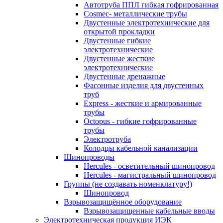
Автотруба ППЛ гибкая гофрированная
Cosmec- металлические трубы
Двустенные электротехнические для
открытой прокладки
Двустенные гибкие
электротехнические
Двустенные жесткие
электротехнические
Двустенные дренажные
Фасонные изделия для двустенных
труб
Express - жесткие и армированные
трубы
Octopus - гибкие гофрированные
трубы
Электротруба
Колодцы кабельной канализации
Шинопроводы
Hercules - осветительный шинопровод
Hercules - магистральный шинопровод
Группы (не создавать номенклатуру!)
Шинопровод
Взрывозащищённое оборудование
Взрывозащищенные кабельные вводы
Электротехническая продукция ИЭК