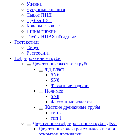
Уценка
Чугунные крышки
Сырье ПНД
Трубка ТУТ
Коверы газовые
Шины гибкие
Трубы НПВХ обсадные
Геотекстиль
Сибур
Русгеосинт
Гофрированные трубы
Двустенные жесткие трубы
ФД пласт
SN6
SN8
Фасонные изделия
Полимер
SN8
Фассонные изделия
Жесткие дренажные трубы
тип 2
тип 1
Двустенные гофрированные трубы ДКС
Двустенные электротехнические для
открытой прокладки