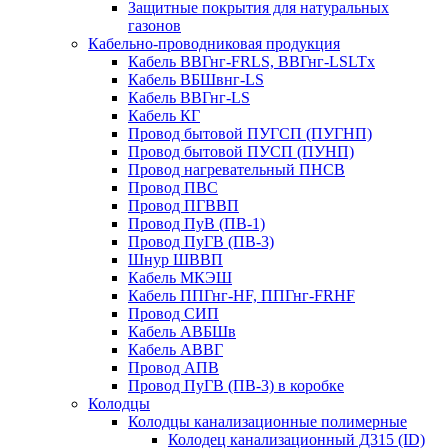
Защитные покрытия для натуральных
газонов
Кабельно-проводниковая продукция
Кабель ВВГнг-FRLS, ВВГнг-LSLTx
Кабель ВБШвнг-LS
Кабель ВВГнг-LS
Кабель КГ
Провод бытовой ПУГСП (ПУГНП)
Провод бытовой ПУСП (ПУНП)
Провод нагревательный ПНСВ
Провод ПВС
Провод ПГВВП
Провод ПуВ (ПВ-1)
Провод ПуГВ (ПВ-3)
Шнур ШВВП
Кабель МКЭШ
Кабель ППГнг-HF, ППГнг-FRHF
Провод СИП
Кабель АВБШв
Кабель АВВГ
Провод АПВ
Провод ПуГВ (ПВ-3) в коробке
Колодцы
Колодцы канализационные полимерные
Колодец канализационный Д315 (ID)