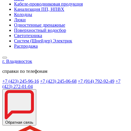
Кабеле-проводниковая продукция
Канализация ПП, НПВХ
Колодцы
Люки
Одностенные дренажные
Поверхностный водосбор
Светотехника
Систем (Шнейдер) Электрик
Распродажа
г. Владивосток
справки по телефонам
+7 (423) 245-96-16
+7 (423) 245-06-68
+7 (914) 792-92-49
+7
(423) 272-01-04
Обратная связь