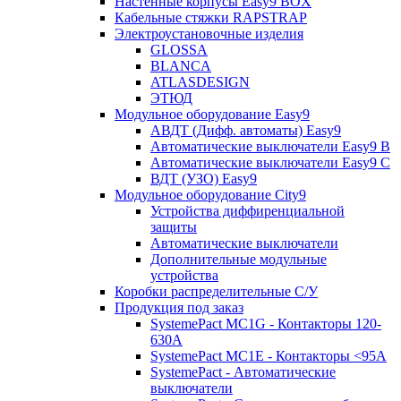
Настенные корпусы Easy9 BOX
Кабельные стяжки RAPSTRAP
Электроустановочные изделия
GLOSSA
BLANCA
ATLASDESIGN
ЭТЮД
Модульное оборудование Easy9
АВДТ (Дифф. автоматы) Easy9
Автоматические выключатели Easy9 В
Автоматические выключатели Easy9 С
ВДТ (УЗО) Easy9
Модульное оборудование City9
Устройства диффиренциальной
защиты
Автоматические выключатели
Дополнительные модульные
устройства
Коробки распределительные C/У
Продукция под заказ
SystemePact MC1G - Контакторы 120-
630A
SystemePact MC1E - Контакторы <95A
SystemePact - Автоматические
выключатели