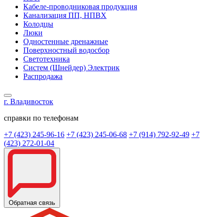
Кабеле-проводниковая продукция
Канализация ПП, НПВХ
Колодцы
Люки
Одностенные дренажные
Поверхностный водосбор
Светотехника
Систем (Шнейдер) Электрик
Распродажа
г. Владивосток
справки по телефонам
+7 (423) 245-96-16
+7 (423) 245-06-68
+7 (914) 792-92-49
+7
(423) 272-01-04
Обратная связь