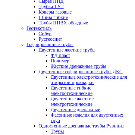
Сырье ПНД
Трубка ТУТ
Коверы газовые
Шины гибкие
Трубы НПВХ обсадные
Геотекстиль
Сибур
Русгеосинт
Гофрированные трубы
Двустенные жесткие трубы
ФД пласт
Полимер
Жесткие дренажные трубы
Двустенные гофрированные трубы ДКС
Двустенные электротехнические для
открытой прокладки
Двустенные гибкие
электротехнические
Двустенные жесткие
электротехнические
Двустенные дренажные
Фасонные изделия для двустенных
труб
Одностенные дренажные трубы Рувинил
Трубы