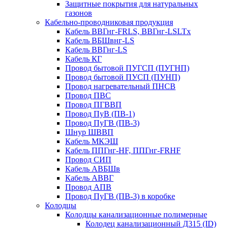
Защитные покрытия для натуральных
газонов
Кабельно-проводниковая продукция
Кабель ВВГнг-FRLS, ВВГнг-LSLTx
Кабель ВБШвнг-LS
Кабель ВВГнг-LS
Кабель КГ
Провод бытовой ПУГСП (ПУГНП)
Провод бытовой ПУСП (ПУНП)
Провод нагревательный ПНСВ
Провод ПВС
Провод ПГВВП
Провод ПуВ (ПВ-1)
Провод ПуГВ (ПВ-3)
Шнур ШВВП
Кабель МКЭШ
Кабель ППГнг-HF, ППГнг-FRHF
Провод СИП
Кабель АВБШв
Кабель АВВГ
Провод АПВ
Провод ПуГВ (ПВ-3) в коробке
Колодцы
Колодцы канализационные полимерные
Колодец канализационный Д315 (ID)