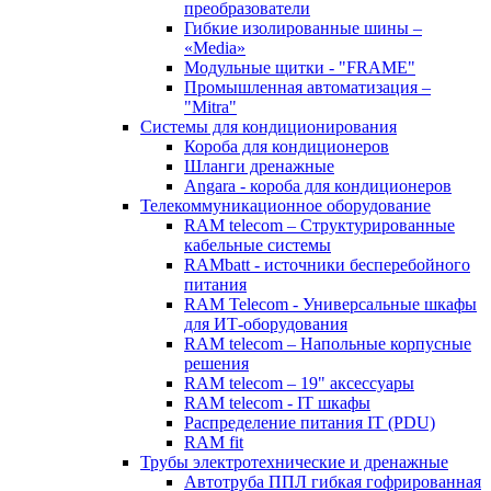
преобразователи
Гибкие изолированные шины –
«Media»
Модульные щитки - "FRAME"
Промышленная автоматизация –
"Mitra"
Системы для кондиционирования
Короба для кондиционеров
Шланги дренажные
Angara - короба для кондиционеров
Телекоммуникационное оборудование
RAM telecom – Структурированные
кабельные системы
RAMbatt - источники бесперебойного
питания
RAM Telecom - Универсальные шкафы
для ИТ-оборудования
RAM telecom – Напольные корпусные
решения
RAM telecom – 19" аксессуары
RAM telecom - IT шкафы
Распределение питания IT (PDU)
RAM fit
Трубы электротехнические и дренажные
Автотруба ППЛ гибкая гофрированная