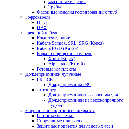
Фасонные изделия
Трубы
Фасонные изделия гофрированных труб
Гофрокабель
ПНД
ПВХ
Греющий кабель
Комплектующие
Кабель Samreg, SRL, SRG (Корея)
Кабель RGD (Китай)
Взрывозащищенный кабель
Xarex (Корея)
Alphatrace (Китай)
Готовые комплекты
Дождеприемники чугунные
ГК ТСК
Дождеприемники ВЧ
Литлидер
Дождеприемники из серого чугуна
Дождеприемники из высокопрочного
чугуна
Защитные и спортивные покрытия
Газонные решетки
Спортивные покрытия
Защитные покрытия для ледовых арен