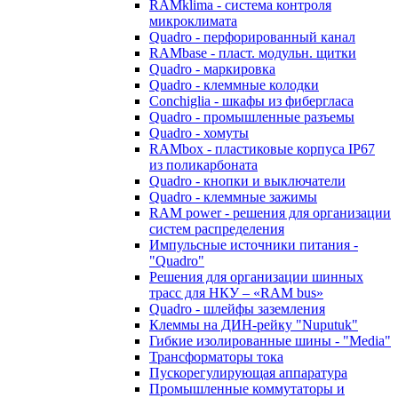
RAMklima - система контроля
микроклимата
Quadro - перфорированный канал
RAMbase - пласт. модульн. щитки
Quadro - маркировка
Quadro - клеммные колодки
Conchiglia - шкафы из фибергласа
Quadro - промышленные разъемы
Quadro - хомуты
RAMbox - пластиковые корпуса IP67
из поликарбоната
Quadro - кнопки и выключатели
Quadro - клеммные зажимы
RAM power - решения для организации
систем распределения
Импульсные источники питания -
"Quadro"
Решения для организации шинных
трасс для НКУ – «RAM bus»
Quadro - шлейфы заземления
Клеммы на ДИН-рейку "Nuputuk"
Гибкие изолированные шины - "Media"
Трансформаторы тока
Пускорегулирующая аппаратура
Промышленные коммутаторы и