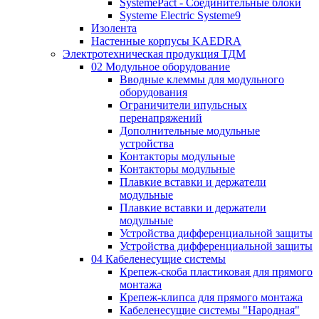
SystemePact - Соединительные блоки
Systeme Electric Systeme9
Изолента
Настенные корпусы KAEDRA
Электротехническая продукция ТДМ
02 Модульное оборудование
Вводные клеммы для модульного
оборудования
Ограничители ипульсных
перенапряжений
Дополнительные модульные
устройства
Контакторы модульные
Контакторы модульные
Плавкие вставки и держатели
модульные
Плавкие вставки и держатели
модульные
Устройства дифференциальной защиты
Устройства дифференциальной защиты
04 Кабеленесущие системы
Крепеж-скоба пластиковая для прямого
монтажа
Крепеж-клипса для прямого монтажа
Кабеленесущие системы "Народная"