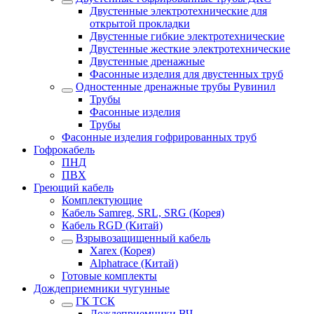
Двустенные электротехнические для
открытой прокладки
Двустенные гибкие электротехнические
Двустенные жесткие электротехнические
Двустенные дренажные
Фасонные изделия для двустенных труб
Одностенные дренажные трубы Рувинил
Трубы
Фасонные изделия
Трубы
Фасонные изделия гофрированных труб
Гофрокабель
ПНД
ПВХ
Греющий кабель
Комплектующие
Кабель Samreg, SRL, SRG (Корея)
Кабель RGD (Китай)
Взрывозащищенный кабель
Xarex (Корея)
Alphatrace (Китай)
Готовые комплекты
Дождеприемники чугунные
ГК ТСК
Дождеприемники ВЧ