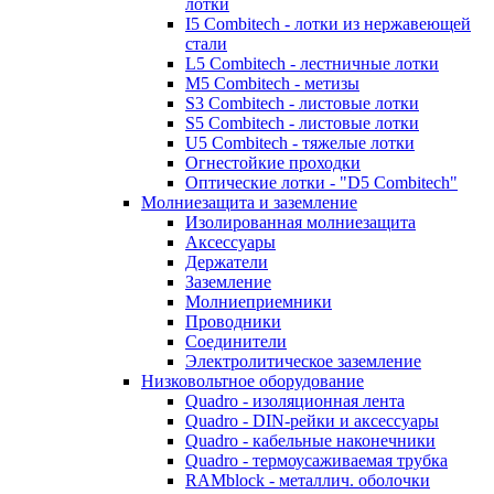
лотки
I5 Combitech - лотки из нержавеющей
стали
L5 Combitech - лестничные лотки
M5 Combitech - метизы
S3 Combitech - листовые лотки
S5 Combitech - листовые лотки
U5 Combitech - тяжелые лотки
Огнестойкие проходки
Оптические лотки - "D5 Combitech"
Молниезащита и заземление
Изолированная молниезащита
Аксессуары
Держатели
Заземление
Молниеприемники
Проводники
Соединители
Электролитическое заземление
Низковольтное оборудование
Quadro - изоляционная лента
Quadro - DIN-рейки и аксессуары
Quadro - кабельные наконечники
Quadro - термоусаживаемая трубка
RAMblock - металлич. оболочки