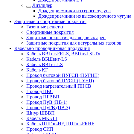
Литлидер
Дождеприемники из серого чугуна
Дождеприемники из высокопрочного чугуна
Защитные и спортивные покрытия
Газонные решетки
Спортивные покрытия
Защитные покрытия для ледовых арен
Защитные покрытия для натуральных газонов
Кабельно-проводниковая продукция
Кабель ВВГнг-FRLS, ВВГнг-LSLTx
Кабель ВБШвнг-LS
Кабель ВВГнг-LS
Кабель КГ
Провод бытовой ПУГСП (ПУГНП)
Провод бытовой ПУСП (ПУНП)
Провод нагревательный ПНСВ
Провод ПВС
Провод ПГВВП
Провод ПуВ (ПВ-1)
Провод ПуГВ (ПВ-3)
Шнур ШВВП
Кабель МКЭШ
Кабель ППГнг-HF, ППГнг-FRHF
Провод СИП