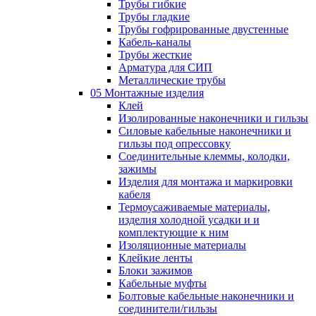
Трубы гибкие
Трубы гладкие
Трубы гофрированные двустенные
Кабель-каналы
Трубы жесткие
Арматура для СИП
Металлические трубы
05 Монтажные изделия
Клей
Изолированные наконечники и гильзы
Силовые кабельные наконечники и
гильзы под опрессовку
Соединительные клеммы, колодки,
зажимы
Изделия для монтажа и маркировки
кабеля
Термоусаживаемые материалы,
изделия холодной усадки и и
комплектующие к ним
Изоляционные материалы
Клейкие ленты
Блоки зажимов
Кабельные муфты
Болтовые кабельные наконечники и
соединители/гильзы