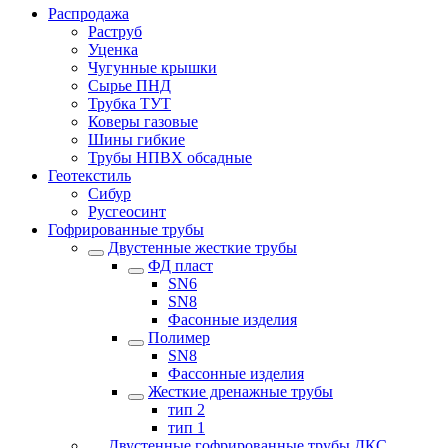
Распродажа
Раструб
Уценка
Чугунные крышки
Сырье ПНД
Трубка ТУТ
Коверы газовые
Шины гибкие
Трубы НПВХ обсадные
Геотекстиль
Сибур
Русгеосинт
Гофрированные трубы
Двустенные жесткие трубы
ФД пласт
SN6
SN8
Фасонные изделия
Полимер
SN8
Фассонные изделия
Жесткие дренажные трубы
тип 2
тип 1
Двустенные гофрированные трубы ДКС