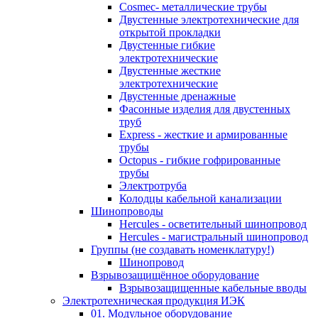
Cosmec- металлические трубы
Двустенные электротехнические для
открытой прокладки
Двустенные гибкие
электротехнические
Двустенные жесткие
электротехнические
Двустенные дренажные
Фасонные изделия для двустенных
труб
Express - жесткие и армированные
трубы
Octopus - гибкие гофрированные
трубы
Электротруба
Колодцы кабельной канализации
Шинопроводы
Hercules - осветительный шинопровод
Hercules - магистральный шинопровод
Группы (не создавать номенклатуру!)
Шинопровод
Взрывозащищённое оборудование
Взрывозащищенные кабельные вводы
Электротехническая продукция ИЭК
01. Модульное оборудование