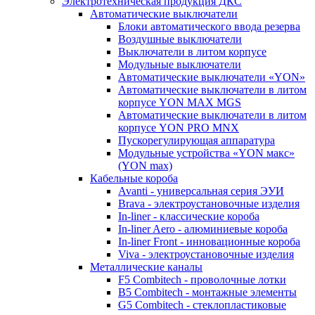
Электротехническая продукция ДКС
Автоматические выключатели
Блоки автоматического ввода резерва
Воздушные выключатели
Выключатели в литом корпусе
Модульные выключатели
Автоматические выключатели «YON»
Автоматические выключатели в литом
корпусе YON MAX MGS
Автоматические выключатели в литом
корпусе YON PRO MNX
Пускорегулирующая аппаратура
Модульные устройства «YON макс»
(YON max)
Кабельные короба
Avanti - универсальная серия ЭУИ
Brava - электроустановочные изделия
In-liner - классические короба
In-liner Aero - алюминиевые короба
In-liner Front - инновационные короба
Viva - электроустановочные изделия
Металлические каналы
F5 Combitech - проволочные лотки
B5 Combitech - монтажные элементы
G5 Combitech - стеклопластиковые