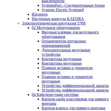
выключатели
SystemePact - Соединительные блоки
Systeme Electric Systeme9
Изолента
Настенные корпусы KAEDRA
Электротехническая продукция ТДМ
02 Модульное оборудование
Вводные клеммы для модульного
оборудования
Ограничители ипульсных
перенапряжений
Дополнительные модульные
устройства
Контакторы модульные
Контакторы модульные
Плавкие вставки и держатели
модульные
Плавкие вставки и держатели
модульные
Устройства дифференциальной защиты
Устройства дифференциальной защиты
04 Кабеленесущие системы
Крепеж-скоба пластиковая для прямого
монтажа
Крепеж-клипса для прямого монтажа