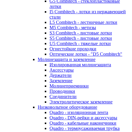
G5 Combitech - стеклопластиковые
лотки
I5 Combitech - лотки из нержавеющей
стали
L5 Combitech - лестничные лотки
M5 Combitech - метизы
S3 Combitech - листовые лотки
S5 Combitech - листовые лотки
U5 Combitech - тяжелые лотки
Огнестойкие проходки
Оптические лотки - "D5 Combitech"
Молниезащита и заземление
Изолированная молниезащита
Аксессуары
Держатели
Заземление
Молниеприемники
Проводники
Соединители
Электролитическое заземление
Низковольтное оборудование
Quadro - изоляционная лента
Quadro - DIN-рейки и аксессуары
Quadro - кабельные наконечники
Quadro - термоусаживаемая трубка