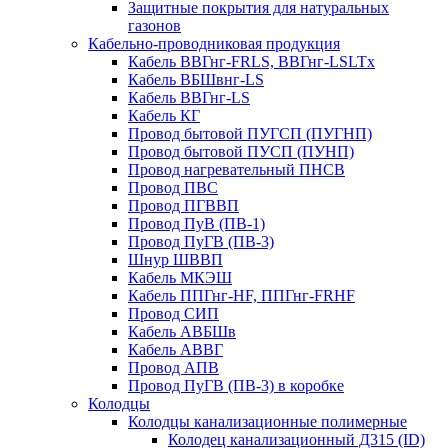
Защитные покрытия для натуральных
газонов
Кабельно-проводниковая продукция
Кабель ВВГнг-FRLS, ВВГнг-LSLTx
Кабель ВБШвнг-LS
Кабель ВВГнг-LS
Кабель КГ
Провод бытовой ПУГСП (ПУГНП)
Провод бытовой ПУСП (ПУНП)
Провод нагревательный ПНСВ
Провод ПВС
Провод ПГВВП
Провод ПуВ (ПВ-1)
Провод ПуГВ (ПВ-3)
Шнур ШВВП
Кабель МКЭШ
Кабель ППГнг-HF, ППГнг-FRHF
Провод СИП
Кабель АВБШв
Кабель АВВГ
Провод АПВ
Провод ПуГВ (ПВ-3) в коробке
Колодцы
Колодцы канализационные полимерные
Колодец канализационный Д315 (ID)