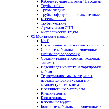
Кабеленесущие системы "Народная"
Трубы гибкие
Трубы гладкие
Трубы гофрированные двустенные
Кабель-каналы
Трубы жесткие
Арматура для СИП
Металлические трубы
05 Монтажные изделия
Клей
Изолированные наконечники и гильзы
Силовые кабельные наконечники и
гильзы под опрессовку
Соединительные клеммы, колодки,
зажимы
Изделия для монтажа и маркировки
кабеля
Термоусаживаемые материалы,
изделия холодной усадки и и
комплектующие к ним
Изоляционные материалы
Клейкие ленты
Блоки зажимов
Кабельные муфты
Болтовые кабельные наконечники и