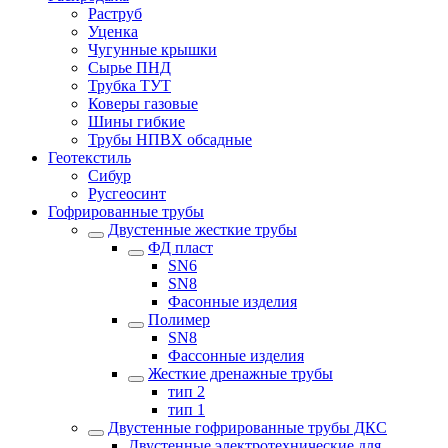
Раструб
Уценка
Чугунные крышки
Сырье ПНД
Трубка ТУТ
Коверы газовые
Шины гибкие
Трубы НПВХ обсадные
Геотекстиль
Сибур
Русгеосинт
Гофрированные трубы
Двустенные жесткие трубы
ФД пласт
SN6
SN8
Фасонные изделия
Полимер
SN8
Фассонные изделия
Жесткие дренажные трубы
тип 2
тип 1
Двустенные гофрированные трубы ДКС
Двустенные электротехнические для