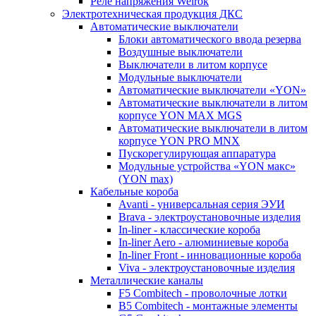
Реле напряжения Welrok
Электротехническая продукция ДКС
Автоматические выключатели
Блоки автоматического ввода резерва
Воздушные выключатели
Выключатели в литом корпусе
Модульные выключатели
Автоматические выключатели «YON»
Автоматические выключатели в литом
корпусе YON MAX MGS
Автоматические выключатели в литом
корпусе YON PRO MNX
Пускорегулирующая аппаратура
Модульные устройства «YON макс»
(YON max)
Кабельные короба
Avanti - универсальная серия ЭУИ
Brava - электроустановочные изделия
In-liner - классические короба
In-liner Aero - алюминиевые короба
In-liner Front - инновационные короба
Viva - электроустановочные изделия
Металлические каналы
F5 Combitech - проволочные лотки
B5 Combitech - монтажные элементы