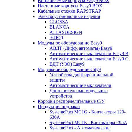
Встраиваемые корпусы Easy9 BOX
Настенные корпусы Easy9 BOX
Кабельные стяжки RAPSTRAP
Электроустановочные изделия
GLOSSA
BLANCA
ATLASDESIGN
ЭТЮД
Модульное оборудование Easy9
АВДТ (Дифф. автоматы) Easy9
Автоматические выключатели Easy9 В
Автоматические выключатели Easy9 С
ВДТ (УЗО) Easy9
Модульное оборудование City9
Устройства диффиренциальной
защиты
Автоматические выключатели
Дополнительные модульные
устройства
Коробки распределительные C/У
Продукция под заказ
SystemePact MC1G - Контакторы 120-
630A
SystemePact MC1E - Контакторы <95A
SystemePact - Автоматические