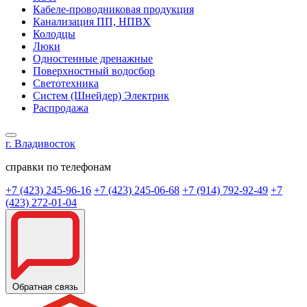
Кабеле-проводниковая продукция
Канализация ПП, НПВХ
Колодцы
Люки
Одностенные дренажные
Поверхностный водосбор
Светотехника
Систем (Шнейдер) Электрик
Распродажа
г. Владивосток
справки по телефонам
+7 (423) 245-96-16
+7 (423) 245-06-68
+7 (914) 792-92-49
+7
(423) 272-01-04
Обратная связь