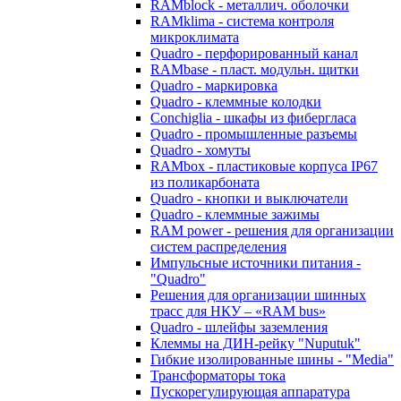
RAMblock - металлич. оболочки
RAMklima - система контроля
микроклимата
Quadro - перфорированный канал
RAMbase - пласт. модульн. щитки
Quadro - маркировка
Quadro - клеммные колодки
Conchiglia - шкафы из фибергласа
Quadro - промышленные разъемы
Quadro - хомуты
RAMbox - пластиковые корпуса IP67
из поликарбоната
Quadro - кнопки и выключатели
Quadro - клеммные зажимы
RAM power - решения для организации
систем распределения
Импульсные источники питания -
"Quadro"
Решения для организации шинных
трасс для НКУ – «RAM bus»
Quadro - шлейфы заземления
Клеммы на ДИН-рейку "Nuputuk"
Гибкие изолированные шины - "Media"
Трансформаторы тока
Пускорегулирующая аппаратура