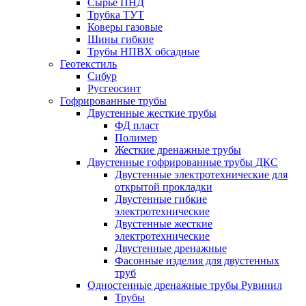
Сырье ПНД
Трубка ТУТ
Коверы газовые
Шины гибкие
Трубы НПВХ обсадные
Геотекстиль
Сибур
Русгеосинт
Гофрированные трубы
Двустенные жесткие трубы
ФД пласт
Полимер
Жесткие дренажные трубы
Двустенные гофрированные трубы ДКС
Двустенные электротехнические для
открытой прокладки
Двустенные гибкие
электротехнические
Двустенные жесткие
электротехнические
Двустенные дренажные
Фасонные изделия для двустенных
труб
Одностенные дренажные трубы Рувинил
Трубы