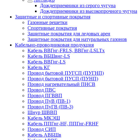
Дождеприемники из серого чугуна
Дождеприемники из высокопрочного чугуна
Защитные и спортивные покрытия
Газонные решетки
Спортивные покрытия
Защитные покрытия для ледовых арен
Защитные покрытия для натуральных газонов
Кабельно-проводниковая продукция
Кабель ВВГнг-FRLS, ВВГнг-LSLTx
Кабель ВБШвнг-LS
Кабель ВВГнг-LS
Кабель КГ
Провод бытовой ПУГСП (ПУГНП)
Провод бытовой ПУСП (ПУНП)
Провод нагревательный ПНСВ
Провод ПВС
Провод ПГВВП
Провод ПуВ (ПВ-1)
Провод ПуГВ (ПВ-3)
Шнур ШВВП
Кабель МКЭШ
Кабель ППГнг-HF, ППГнг-FRHF
Провод СИП
Кабель АВБШв