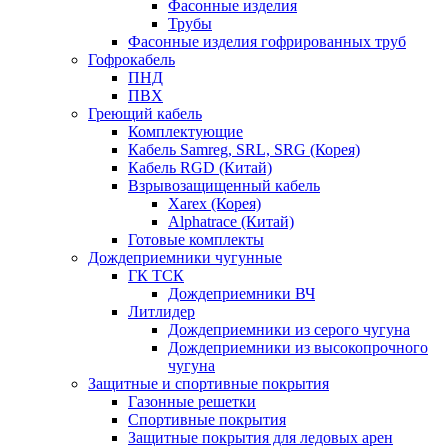
Фасонные изделия
Трубы
Фасонные изделия гофрированных труб
Гофрокабель
ПНД
ПВХ
Греющий кабель
Комплектующие
Кабель Samreg, SRL, SRG (Корея)
Кабель RGD (Китай)
Взрывозащищенный кабель
Xarex (Корея)
Alphatrace (Китай)
Готовые комплекты
Дождеприемники чугунные
ГК ТСК
Дождеприемники ВЧ
Литлидер
Дождеприемники из серого чугуна
Дождеприемники из высокопрочного
чугуна
Защитные и спортивные покрытия
Газонные решетки
Спортивные покрытия
Защитные покрытия для ледовых арен