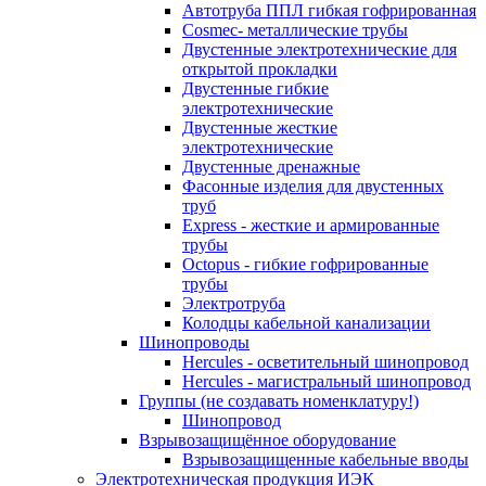
Автотруба ППЛ гибкая гофрированная
Cosmec- металлические трубы
Двустенные электротехнические для
открытой прокладки
Двустенные гибкие
электротехнические
Двустенные жесткие
электротехнические
Двустенные дренажные
Фасонные изделия для двустенных
труб
Express - жесткие и армированные
трубы
Octopus - гибкие гофрированные
трубы
Электротруба
Колодцы кабельной канализации
Шинопроводы
Hercules - осветительный шинопровод
Hercules - магистральный шинопровод
Группы (не создавать номенклатуру!)
Шинопровод
Взрывозащищённое оборудование
Взрывозащищенные кабельные вводы
Электротехническая продукция ИЭК