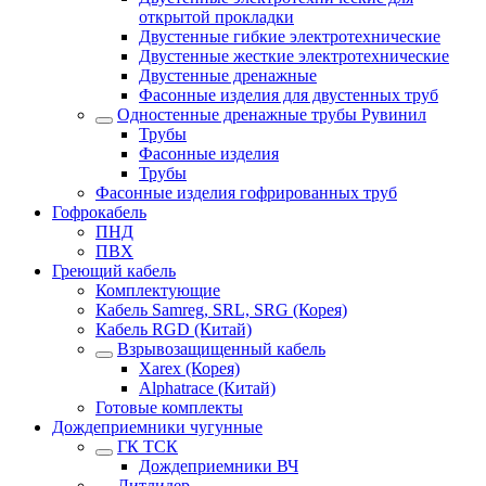
открытой прокладки
Двустенные гибкие электротехнические
Двустенные жесткие электротехнические
Двустенные дренажные
Фасонные изделия для двустенных труб
Одностенные дренажные трубы Рувинил
Трубы
Фасонные изделия
Трубы
Фасонные изделия гофрированных труб
Гофрокабель
ПНД
ПВХ
Греющий кабель
Комплектующие
Кабель Samreg, SRL, SRG (Корея)
Кабель RGD (Китай)
Взрывозащищенный кабель
Xarex (Корея)
Alphatrace (Китай)
Готовые комплекты
Дождеприемники чугунные
ГК ТСК
Дождеприемники ВЧ
Литлидер