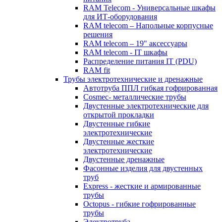
RAM Telecom - Универсальные шкафы
для ИТ-оборудования
RAM telecom – Напольные корпусные
решения
RAM telecom – 19" аксессуары
RAM telecom - IT шкафы
Распределение питания IT (PDU)
RAM fit
Трубы электротехнические и дренажные
Автотруба ППЛ гибкая гофрированная
Cosmec- металлические трубы
Двустенные электротехнические для
открытой прокладки
Двустенные гибкие
электротехнические
Двустенные жесткие
электротехнические
Двустенные дренажные
Фасонные изделия для двустенных
труб
Express - жесткие и армированные
трубы
Octopus - гибкие гофрированные
трубы
Электротруба