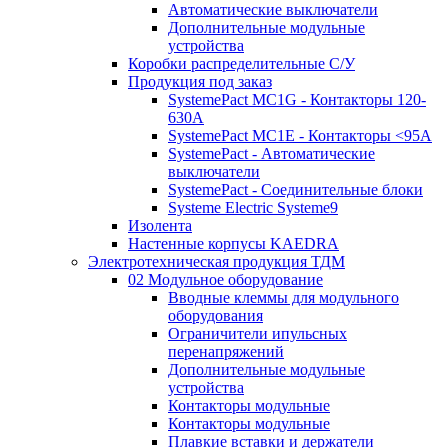
Автоматические выключатели
Дополнительные модульные
устройства
Коробки распределительные C/У
Продукция под заказ
SystemePact MC1G - Контакторы 120-
630A
SystemePact MC1E - Контакторы <95A
SystemePact - Автоматические
выключатели
SystemePact - Соединительные блоки
Systeme Electric Systeme9
Изолента
Настенные корпусы KAEDRA
Электротехническая продукция ТДМ
02 Модульное оборудование
Вводные клеммы для модульного
оборудования
Ограничители ипульсных
перенапряжений
Дополнительные модульные
устройства
Контакторы модульные
Контакторы модульные
Плавкие вставки и держатели