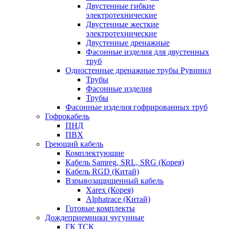
Двустенные гибкие
электротехнические
Двустенные жесткие
электротехнические
Двустенные дренажные
Фасонные изделия для двустенных
труб
Одностенные дренажные трубы Рувинил
Трубы
Фасонные изделия
Трубы
Фасонные изделия гофрированных труб
Гофрокабель
ПНД
ПВХ
Греющий кабель
Комплектующие
Кабель Samreg, SRL, SRG (Корея)
Кабель RGD (Китай)
Взрывозащищенный кабель
Xarex (Корея)
Alphatrace (Китай)
Готовые комплекты
Дождеприемники чугунные
ГК ТСК