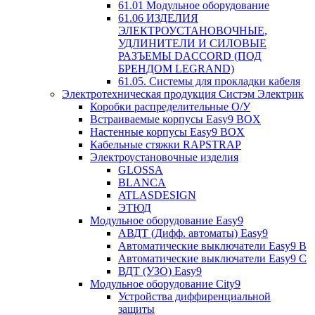
61.01 Модульное оборудование
61.06 ИЗДЕЛИЯ
ЭЛЕКТРОУСТАНОВОЧНЫЕ,
УДЛИНИТЕЛИ И СИЛОВЫЕ
РАЗЪЕМЫ DACCORD (ПОД
БРЕНДОМ LEGRAND)
61.05. Системы для прокладки кабеля
Электротехническая продукция Систэм Электрик
Коробки распределительные О/У
Встраиваемые корпусы Easy9 BOX
Настенные корпусы Easy9 BOX
Кабельные стяжки RAPSTRAP
Электроустановочные изделия
GLOSSA
BLANCA
ATLASDESIGN
ЭТЮД
Модульное оборудование Easy9
АВДТ (Дифф. автоматы) Easy9
Автоматические выключатели Easy9 В
Автоматические выключатели Easy9 С
ВДТ (УЗО) Easy9
Модульное оборудование City9
Устройства диффиренциальной
защиты