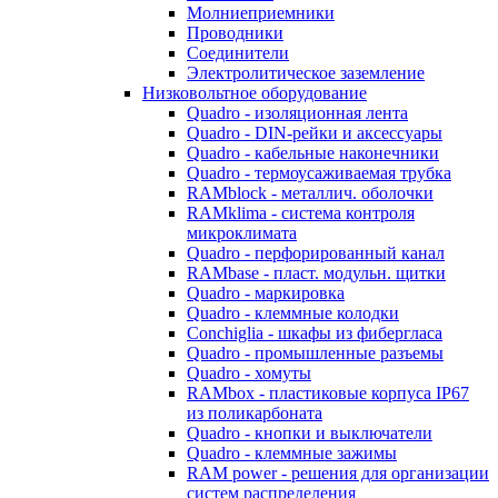
Молниеприемники
Проводники
Соединители
Электролитическое заземление
Низковольтное оборудование
Quadro - изоляционная лента
Quadro - DIN-рейки и аксессуары
Quadro - кабельные наконечники
Quadro - термоусаживаемая трубка
RAMblock - металлич. оболочки
RAMklima - система контроля
микроклимата
Quadro - перфорированный канал
RAMbase - пласт. модульн. щитки
Quadro - маркировка
Quadro - клеммные колодки
Conchiglia - шкафы из фибергласа
Quadro - промышленные разъемы
Quadro - хомуты
RAMbox - пластиковые корпуса IP67
из поликарбоната
Quadro - кнопки и выключатели
Quadro - клеммные зажимы
RAM power - решения для организации
систем распределения