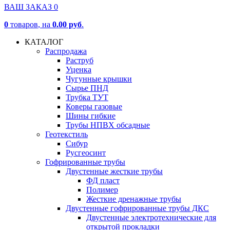
ВАШ ЗАКАЗ
0
0
товаров
, на
0.00 руб
.
КАТАЛОГ
Распродажа
Раструб
Уценка
Чугунные крышки
Сырье ПНД
Трубка ТУТ
Коверы газовые
Шины гибкие
Трубы НПВХ обсадные
Геотекстиль
Сибур
Русгеосинт
Гофрированные трубы
Двустенные жесткие трубы
ФД пласт
Полимер
Жесткие дренажные трубы
Двустенные гофрированные трубы ДКС
Двустенные электротехнические для
открытой прокладки