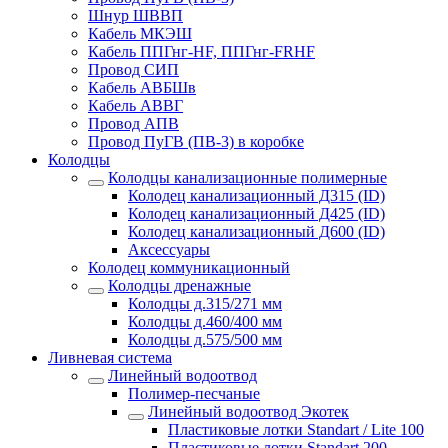
Шнур ШВВП
Кабель МКЭШ
Кабель ППГнг-HF, ППГнг-FRHF
Провод СИП
Кабель АВБШв
Кабель АВВГ
Провод АПВ
Провод ПуГВ (ПВ-3) в коробке
Колодцы
Колодцы канализационные полимерные
Колодец канализационный Д315 (ID)
Колодец канализационный Д425 (ID)
Колодец канализационный Д600 (ID)
Аксессуары
Колодец коммуникационный
Колодцы дренажные
Колодцы д.315/271 мм
Колодцы д.460/400 мм
Колодцы д.575/500 мм
Ливневая система
Линейный водоотвод
Полимер-песчаные
Линейный водоотвод Экотек
Пластиковые лотки Standart / Lite 100
Пластиковые лотки Standart 200