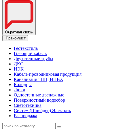
Обратная связь
Прайс-лист
Геотекстиль
Греющий кабель
Двухстенные трубы
ДКС
ИЭК
Кабеле-проводниковая продукция
Канализация ПП, НПВХ
Колодцы
Люки
Одностенные дренажные
Поверхностный водосбор
Светотехника
Систем (Шнейдер) Электрик
Распродажа