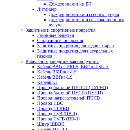
Дождеприемники ВЧ
Литлидер
Дождеприемники из серого чугуна
Дождеприемники из высокопрочного
чугуна
Защитные и спортивные покрытия
Газонные решетки
Спортивные покрытия
Защитные покрытия для ледовых арен
Защитные покрытия для натуральных
газонов
Кабельно-проводниковая продукция
Кабель ВВГнг-FRLS, ВВГнг-LSLTx
Кабель ВБШвнг-LS
Кабель ВВГнг-LS
Кабель КГ
Провод бытовой ПУГСП (ПУГНП)
Провод бытовой ПУСП (ПУНП)
Провод нагревательный ПНСВ
Провод ПВС
Провод ПГВВП
Провод ПуВ (ПВ-1)
Провод ПуГВ (ПВ-3)
Шнур ШВВП
Кабель МКЭШ