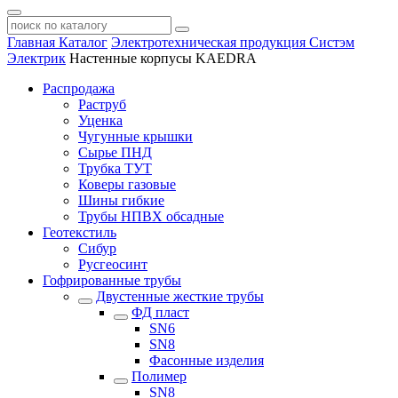
Главная
Каталог
Электротехническая продукция Систэм
Электрик
Настенные корпусы KAEDRA
Распродажа
Раструб
Уценка
Чугунные крышки
Сырье ПНД
Трубка ТУТ
Коверы газовые
Шины гибкие
Трубы НПВХ обсадные
Геотекстиль
Сибур
Русгеосинт
Гофрированные трубы
Двустенные жесткие трубы
ФД пласт
SN6
SN8
Фасонные изделия
Полимер
SN8