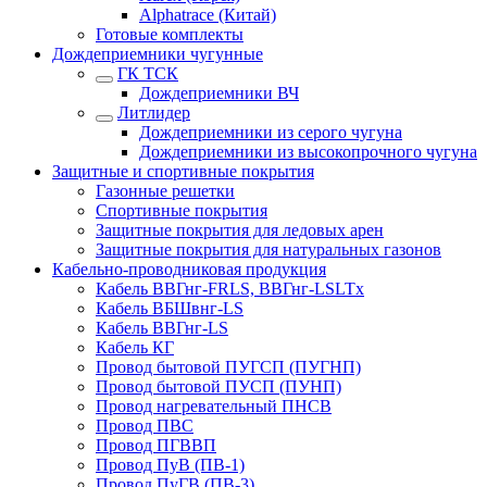
Alphatrace (Китай)
Готовые комплекты
Дождеприемники чугунные
ГК ТСК
Дождеприемники ВЧ
Литлидер
Дождеприемники из серого чугуна
Дождеприемники из высокопрочного чугуна
Защитные и спортивные покрытия
Газонные решетки
Спортивные покрытия
Защитные покрытия для ледовых арен
Защитные покрытия для натуральных газонов
Кабельно-проводниковая продукция
Кабель ВВГнг-FRLS, ВВГнг-LSLTx
Кабель ВБШвнг-LS
Кабель ВВГнг-LS
Кабель КГ
Провод бытовой ПУГСП (ПУГНП)
Провод бытовой ПУСП (ПУНП)
Провод нагревательный ПНСВ
Провод ПВС
Провод ПГВВП
Провод ПуВ (ПВ-1)
Провод ПуГВ (ПВ-3)