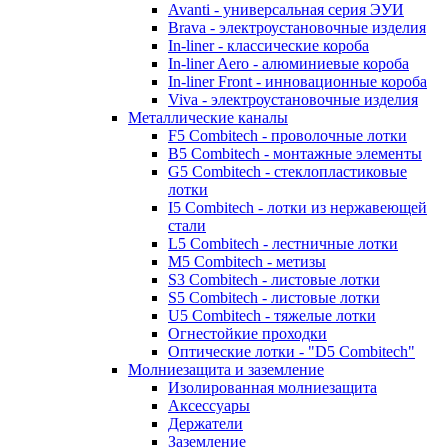
Avanti - универсальная серия ЭУИ
Brava - электроустановочные изделия
In-liner - классические короба
In-liner Aero - алюминиевые короба
In-liner Front - инновационные короба
Viva - электроустановочные изделия
Металлические каналы
F5 Combitech - проволочные лотки
B5 Combitech - монтажные элементы
G5 Combitech - стеклопластиковые
лотки
I5 Combitech - лотки из нержавеющей
стали
L5 Combitech - лестничные лотки
M5 Combitech - метизы
S3 Combitech - листовые лотки
S5 Combitech - листовые лотки
U5 Combitech - тяжелые лотки
Огнестойкие проходки
Оптические лотки - "D5 Combitech"
Молниезащита и заземление
Изолированная молниезащита
Аксессуары
Держатели
Заземление