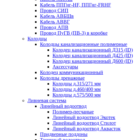
Кабель ППГнг-HF, ППГнг-FRHF
Провод СИП
Кабель АВБШв
Кабель АВВГ
Провод АПВ
Провод ПуГВ (ПВ-3) в коробке
Колодцы
Колодцы канализационные полимерные
Колодец канализационный Д315 (ID)
Колодец канализационный Д425 (ID)
Колодец канализационный Д600 (ID)
Аксессуары
Колодец коммуникационный
Колодцы дренажные
Колодцы д.315/271 мм
Колодцы д.460/400 мм
Колодцы д.575/500 мм
Ливневая система
Линейный водоотвод
Полимер-песчаные
Линейный водоотвод Экотек
Линейный водоотвод Стилот
Линейный водоотвод Аквасток
Придверные поддоны
Точечный водоотвод