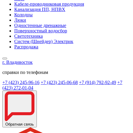
Кабеле-проводниковая продукция
Канализация ПП, НПВХ
Колодцы
Люки
Одностенные дренажные
Поверхностный водосбор
Светотехника
Систем (Шнейдер) Электрик
Распродажа
г. Владивосток
справки по телефонам
+7 (423) 245-96-16
+7 (423) 245-06-68
+7 (914) 792-92-49
+7
(423) 272-01-04
Обратная связь