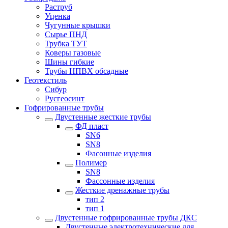
Раструб
Уценка
Чугунные крышки
Сырье ПНД
Трубка ТУТ
Коверы газовые
Шины гибкие
Трубы НПВХ обсадные
Геотекстиль
Сибур
Русгеосинт
Гофрированные трубы
Двустенные жесткие трубы
ФД пласт
SN6
SN8
Фасонные изделия
Полимер
SN8
Фассонные изделия
Жесткие дренажные трубы
тип 2
тип 1
Двустенные гофрированные трубы ДКС
Двустенные электротехнические для