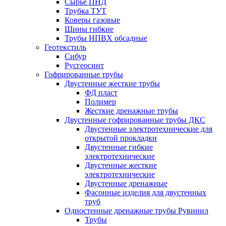
Сырье ПНД
Трубка ТУТ
Коверы газовые
Шины гибкие
Трубы НПВХ обсадные
Геотекстиль
Сибур
Русгеосинт
Гофрированные трубы
Двустенные жесткие трубы
ФД пласт
Полимер
Жесткие дренажные трубы
Двустенные гофрированные трубы ДКС
Двустенные электротехнические для
открытой прокладки
Двустенные гибкие
электротехнические
Двустенные жесткие
электротехнические
Двустенные дренажные
Фасонные изделия для двустенных
труб
Одностенные дренажные трубы Рувинил
Трубы