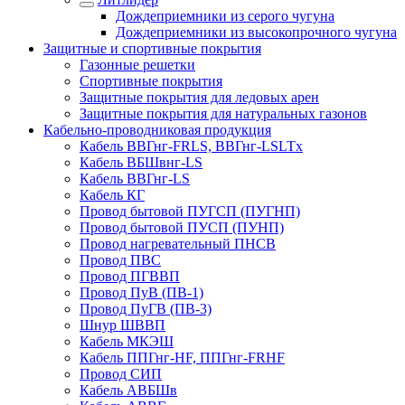
Дождеприемники из серого чугуна
Дождеприемники из высокопрочного чугуна
Защитные и спортивные покрытия
Газонные решетки
Спортивные покрытия
Защитные покрытия для ледовых арен
Защитные покрытия для натуральных газонов
Кабельно-проводниковая продукция
Кабель ВВГнг-FRLS, ВВГнг-LSLTx
Кабель ВБШвнг-LS
Кабель ВВГнг-LS
Кабель КГ
Провод бытовой ПУГСП (ПУГНП)
Провод бытовой ПУСП (ПУНП)
Провод нагревательный ПНСВ
Провод ПВС
Провод ПГВВП
Провод ПуВ (ПВ-1)
Провод ПуГВ (ПВ-3)
Шнур ШВВП
Кабель МКЭШ
Кабель ППГнг-HF, ППГнг-FRHF
Провод СИП
Кабель АВБШв