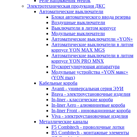
Реле напряжения Welrok
Электротехническая продукция ДКС
Автоматические выключатели
Блоки автоматического ввода резерва
Воздушные выключатели
Выключатели в литом корпусе
Модульные выключатели
Автоматические выключатели «YON»
Автоматические выключатели в литом
корпусе YON MAX MGS
Автоматические выключатели в литом
корпусе YON PRO MNX
Пускорегулирующая аппаратура
Модульные устройства «YON макс»
(YON max)
Кабельные короба
Avanti - универсальная серия ЭУИ
Brava - электроустановочные изделия
In-liner - классические короба
In-liner Aero - алюминиевые короба
In-liner Front - инновационные короба
Viva - электроустановочные изделия
Металлические каналы
F5 Combitech - проволочные лотки
B5 Combitech - монтажные элементы