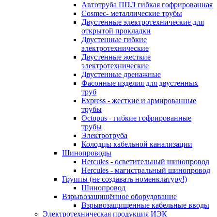
Автотруба ППЛ гибкая гофрированная
Cosmec- металлические трубы
Двустенные электротехнические для
открытой прокладки
Двустенные гибкие
электротехнические
Двустенные жесткие
электротехнические
Двустенные дренажные
Фасонные изделия для двустенных
труб
Express - жесткие и армированные
трубы
Octopus - гибкие гофрированные
трубы
Электротруба
Колодцы кабельной канализации
Шинопроводы
Hercules - осветительный шинопровод
Hercules - магистральный шинопровод
Группы (не создавать номенклатуру!)
Шинопровод
Взрывозащищённое оборудование
Взрывозащищенные кабельные вводы
Электротехническая продукция ИЭК