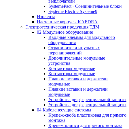
выключатели
SystemePact - Соединительные блоки
Systeme Electric Systeme9
Изолента
Настенные корпусы KAEDRA
Электротехническая продукция ТДМ
02 Модульное оборудование
Вводные клеммы для модульного
оборудования
Ограничители ипульсных
перенапряжений
Дополнительные модульные
устройства
Контакторы модульные
Контакторы модульные
Плавкие вставки и держатели
модульные
Плавкие вставки и держатели
модульные
Устройства дифференциальной защиты
Устройства дифференциальной защиты
04 Кабеленесущие системы
Крепеж-скоба пластиковая для прямого
монтажа
Крепеж-клипса для прямого монтажа