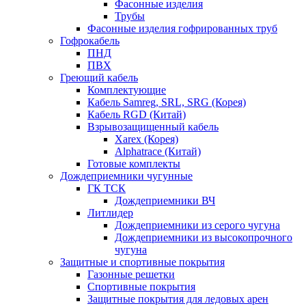
Фасонные изделия
Трубы
Фасонные изделия гофрированных труб
Гофрокабель
ПНД
ПВХ
Греющий кабель
Комплектующие
Кабель Samreg, SRL, SRG (Корея)
Кабель RGD (Китай)
Взрывозащищенный кабель
Xarex (Корея)
Alphatrace (Китай)
Готовые комплекты
Дождеприемники чугунные
ГК ТСК
Дождеприемники ВЧ
Литлидер
Дождеприемники из серого чугуна
Дождеприемники из высокопрочного
чугуна
Защитные и спортивные покрытия
Газонные решетки
Спортивные покрытия
Защитные покрытия для ледовых арен