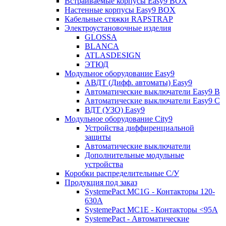
Встраиваемые корпусы Easy9 BOX
Настенные корпусы Easy9 BOX
Кабельные стяжки RAPSTRAP
Электроустановочные изделия
GLOSSA
BLANCA
ATLASDESIGN
ЭТЮД
Модульное оборудование Easy9
АВДТ (Дифф. автоматы) Easy9
Автоматические выключатели Easy9 В
Автоматические выключатели Easy9 С
ВДТ (УЗО) Easy9
Модульное оборудование City9
Устройства диффиренциальной
защиты
Автоматические выключатели
Дополнительные модульные
устройства
Коробки распределительные C/У
Продукция под заказ
SystemePact MC1G - Контакторы 120-
630A
SystemePact MC1E - Контакторы <95A
SystemePact - Автоматические