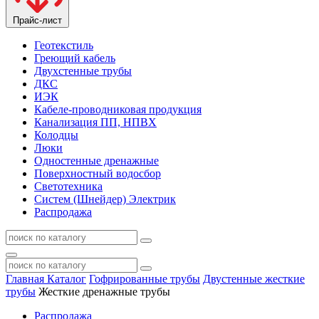
Прайс-лист
Геотекстиль
Греющий кабель
Двухстенные трубы
ДКС
ИЭК
Кабеле-проводниковая продукция
Канализация ПП, НПВХ
Колодцы
Люки
Одностенные дренажные
Поверхностный водосбор
Светотехника
Систем (Шнейдер) Электрик
Распродажа
Главная
Каталог
Гофрированные трубы
Двустенные жесткие
трубы
Жесткие дренажные трубы
Распродажа