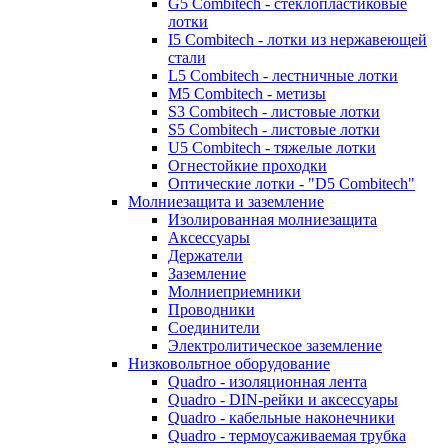
G5 Combitech - стеклопластиковые
лотки
I5 Combitech - лотки из нержавеющей
стали
L5 Combitech - лестничные лотки
M5 Combitech - метизы
S3 Combitech - листовые лотки
S5 Combitech - листовые лотки
U5 Combitech - тяжелые лотки
Огнестойкие проходки
Оптические лотки - "D5 Combitech"
Молниезащита и заземление
Изолированная молниезащита
Аксессуары
Держатели
Заземление
Молниеприемники
Проводники
Соединители
Электролитическое заземление
Низковольтное оборудование
Quadro - изоляционная лента
Quadro - DIN-рейки и аксессуары
Quadro - кабельные наконечники
Quadro - термоусаживаемая трубка