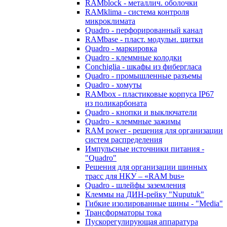
RAMblock - металлич. оболочки
RAMklima - система контроля
микроклимата
Quadro - перфорированный канал
RAMbase - пласт. модульн. щитки
Quadro - маркировка
Quadro - клеммные колодки
Conchiglia - шкафы из фибергласа
Quadro - промышленные разъемы
Quadro - хомуты
RAMbox - пластиковые корпуса IP67
из поликарбоната
Quadro - кнопки и выключатели
Quadro - клеммные зажимы
RAM power - решения для организации
систем распределения
Импульсные источники питания -
"Quadro"
Решения для организации шинных
трасс для НКУ – «RAM bus»
Quadro - шлейфы заземления
Клеммы на ДИН-рейку "Nuputuk"
Гибкие изолированные шины - "Media"
Трансформаторы тока
Пускорегулирующая аппаратура