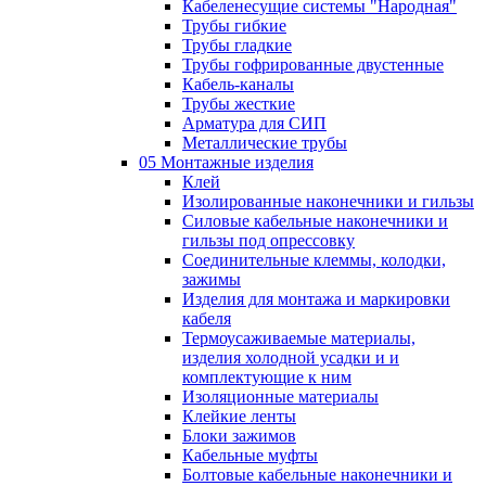
Кабеленесущие системы "Народная"
Трубы гибкие
Трубы гладкие
Трубы гофрированные двустенные
Кабель-каналы
Трубы жесткие
Арматура для СИП
Металлические трубы
05 Монтажные изделия
Клей
Изолированные наконечники и гильзы
Силовые кабельные наконечники и
гильзы под опрессовку
Соединительные клеммы, колодки,
зажимы
Изделия для монтажа и маркировки
кабеля
Термоусаживаемые материалы,
изделия холодной усадки и и
комплектующие к ним
Изоляционные материалы
Клейкие ленты
Блоки зажимов
Кабельные муфты
Болтовые кабельные наконечники и