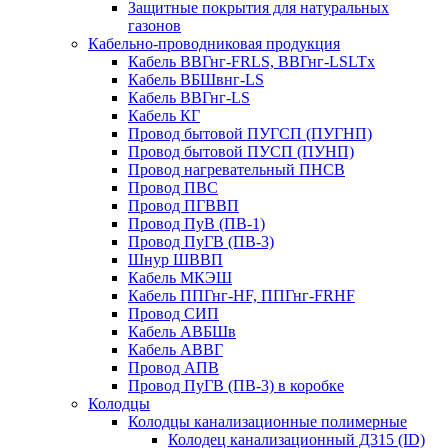
Защитные покрытия для натуральных
газонов
Кабельно-проводниковая продукция
Кабель ВВГнг-FRLS, ВВГнг-LSLTx
Кабель ВБШвнг-LS
Кабель ВВГнг-LS
Кабель КГ
Провод бытовой ПУГСП (ПУГНП)
Провод бытовой ПУСП (ПУНП)
Провод нагревательный ПНСВ
Провод ПВС
Провод ПГВВП
Провод ПуВ (ПВ-1)
Провод ПуГВ (ПВ-3)
Шнур ШВВП
Кабель МКЭШ
Кабель ППГнг-HF, ППГнг-FRHF
Провод СИП
Кабель АВБШв
Кабель АВВГ
Провод АПВ
Провод ПуГВ (ПВ-3) в коробке
Колодцы
Колодцы канализационные полимерные
Колодец канализационный Д315 (ID)