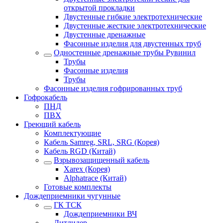
открытой прокладки
Двустенные гибкие электротехнические
Двустенные жесткие электротехнические
Двустенные дренажные
Фасонные изделия для двустенных труб
Одностенные дренажные трубы Рувинил
Трубы
Фасонные изделия
Трубы
Фасонные изделия гофрированных труб
Гофрокабель
ПНД
ПВХ
Греющий кабель
Комплектующие
Кабель Samreg, SRL, SRG (Корея)
Кабель RGD (Китай)
Взрывозащищенный кабель
Xarex (Корея)
Alphatrace (Китай)
Готовые комплекты
Дождеприемники чугунные
ГК ТСК
Дождеприемники ВЧ
Литлидер