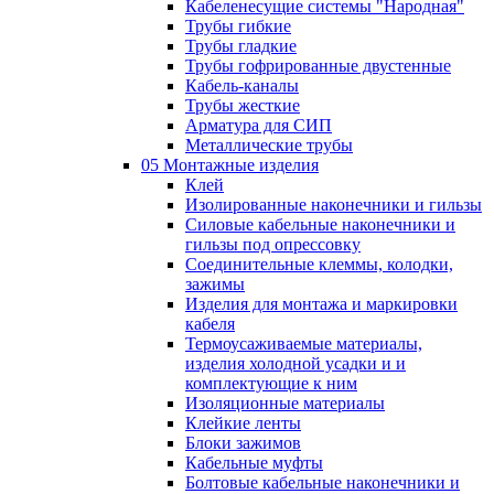
Кабеленесущие системы "Народная"
Трубы гибкие
Трубы гладкие
Трубы гофрированные двустенные
Кабель-каналы
Трубы жесткие
Арматура для СИП
Металлические трубы
05 Монтажные изделия
Клей
Изолированные наконечники и гильзы
Силовые кабельные наконечники и
гильзы под опрессовку
Соединительные клеммы, колодки,
зажимы
Изделия для монтажа и маркировки
кабеля
Термоусаживаемые материалы,
изделия холодной усадки и и
комплектующие к ним
Изоляционные материалы
Клейкие ленты
Блоки зажимов
Кабельные муфты
Болтовые кабельные наконечники и