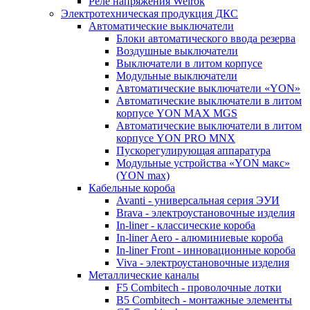
Реле напряжения Welrok
Электротехническая продукция ДКС
Автоматические выключатели
Блоки автоматического ввода резерва
Воздушные выключатели
Выключатели в литом корпусе
Модульные выключатели
Автоматические выключатели «YON»
Автоматические выключатели в литом
корпусе YON MAX MGS
Автоматические выключатели в литом
корпусе YON PRO MNX
Пускорегулирующая аппаратура
Модульные устройства «YON макс»
(YON max)
Кабельные короба
Avanti - универсальная серия ЭУИ
Brava - электроустановочные изделия
In-liner - классические короба
In-liner Aero - алюминиевые короба
In-liner Front - инновационные короба
Viva - электроустановочные изделия
Металлические каналы
F5 Combitech - проволочные лотки
B5 Combitech - монтажные элементы