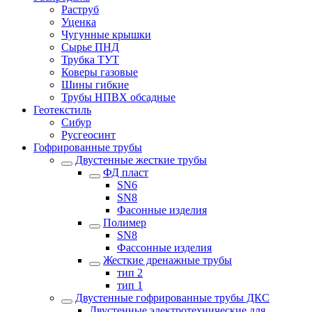
Раструб
Уценка
Чугунные крышки
Сырье ПНД
Трубка ТУТ
Коверы газовые
Шины гибкие
Трубы НПВХ обсадные
Геотекстиль
Сибур
Русгеосинт
Гофрированные трубы
Двустенные жесткие трубы
ФД пласт
SN6
SN8
Фасонные изделия
Полимер
SN8
Фассонные изделия
Жесткие дренажные трубы
тип 2
тип 1
Двустенные гофрированные трубы ДКС
Двустенные электротехнические для