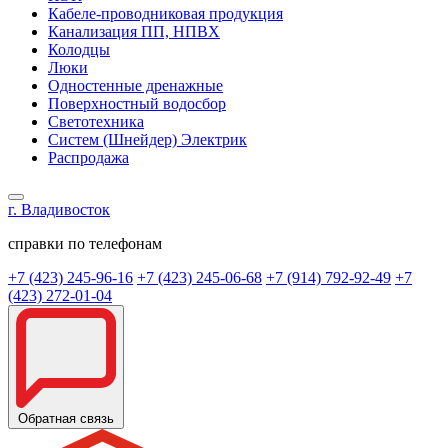
Кабеле-проводниковая продукция
Канализация ПП, НПВХ
Колодцы
Люки
Одностенные дренажные
Поверхностный водосбор
Светотехника
Систем (Шнейдер) Электрик
Распродажа
г. Владивосток
справки по телефонам
+7 (423) 245-96-16
+7 (423) 245-06-68
+7 (914) 792-92-49
+7
(423) 272-01-04
Обратная связь