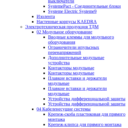
выключатели
SystemePact - Соединительные блоки
Systeme Electric Systeme9
Изолента
Настенные корпусы KAEDRA
Электротехническая продукция ТДМ
02 Модульное оборудование
Вводные клеммы для модульного
оборудования
Ограничители ипульсных
перенапряжений
Дополнительные модульные
устройства
Контакторы модульные
Контакторы модульные
Плавкие вставки и держатели
модульные
Плавкие вставки и держатели
модульные
Устройства дифференциальной защиты
Устройства дифференциальной защиты
04 Кабеленесущие системы
Крепеж-скоба пластиковая для прямого
монтажа
Крепеж-клипса для прямого монтажа