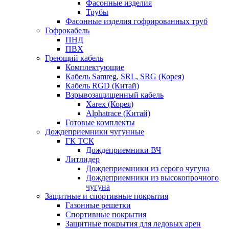
Фасонные изделия
Трубы
Фасонные изделия гофрированных труб
Гофрокабель
ПНД
ПВХ
Греющий кабель
Комплектующие
Кабель Samreg, SRL, SRG (Корея)
Кабель RGD (Китай)
Взрывозащищенный кабель
Xarex (Корея)
Alphatrace (Китай)
Готовые комплекты
Дождеприемники чугунные
ГК ТСК
Дождеприемники ВЧ
Литлидер
Дождеприемники из серого чугуна
Дождеприемники из высокопрочного
чугуна
Защитные и спортивные покрытия
Газонные решетки
Спортивные покрытия
Защитные покрытия для ледовых арен