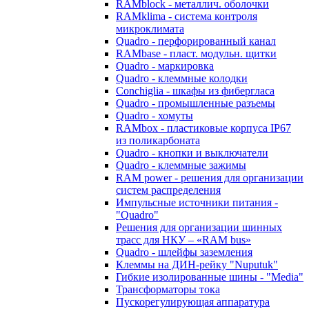
RAMblock - металлич. оболочки
RAMklima - система контроля
микроклимата
Quadro - перфорированный канал
RAMbase - пласт. модульн. щитки
Quadro - маркировка
Quadro - клеммные колодки
Conchiglia - шкафы из фибергласа
Quadro - промышленные разъемы
Quadro - хомуты
RAMbox - пластиковые корпуса IP67
из поликарбоната
Quadro - кнопки и выключатели
Quadro - клеммные зажимы
RAM power - решения для организации
систем распределения
Импульсные источники питания -
"Quadro"
Решения для организации шинных
трасс для НКУ – «RAM bus»
Quadro - шлейфы заземления
Клеммы на ДИН-рейку "Nuputuk"
Гибкие изолированные шины - "Media"
Трансформаторы тока
Пускорегулирующая аппаратура