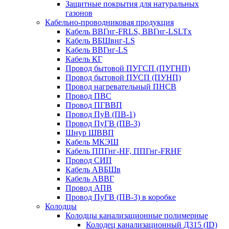
Защитные покрытия для натуральных
газонов
Кабельно-проводниковая продукция
Кабель ВВГнг-FRLS, ВВГнг-LSLTx
Кабель ВБШвнг-LS
Кабель ВВГнг-LS
Кабель КГ
Провод бытовой ПУГСП (ПУГНП)
Провод бытовой ПУСП (ПУНП)
Провод нагревательный ПНСВ
Провод ПВС
Провод ПГВВП
Провод ПуВ (ПВ-1)
Провод ПуГВ (ПВ-3)
Шнур ШВВП
Кабель МКЭШ
Кабель ППГнг-HF, ППГнг-FRHF
Провод СИП
Кабель АВБШв
Кабель АВВГ
Провод АПВ
Провод ПуГВ (ПВ-3) в коробке
Колодцы
Колодцы канализационные полимерные
Колодец канализационный Д315 (ID)