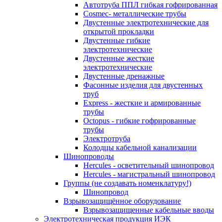
Автотруба ППЛ гибкая гофрированная
Cosmec- металлические трубы
Двустенные электротехнические для
открытой прокладки
Двустенные гибкие
электротехнические
Двустенные жесткие
электротехнические
Двустенные дренажные
Фасонные изделия для двустенных
труб
Express - жесткие и армированные
трубы
Octopus - гибкие гофрированные
трубы
Электротруба
Колодцы кабельной канализации
Шинопроводы
Hercules - осветительный шинопровод
Hercules - магистральный шинопровод
Группы (не создавать номенклатуру!)
Шинопровод
Взрывозащищённое оборудование
Взрывозащищенные кабельные вводы
Электротехническая продукция ИЭК