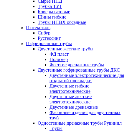
Сырье ПНД
Трубка ТУТ
Коверы газовые
Шины гибкие
Трубы НПВХ обсадные
Геотекстиль
Сибур
Русгеосинт
Гофрированные трубы
Двустенные жесткие трубы
ФД пласт
Полимер
Жесткие дренажные трубы
Двустенные гофрированные трубы ДКС
Двустенные электротехнические для
открытой прокладки
Двустенные гибкие
электротехнические
Двустенные жесткие
электротехнические
Двустенные дренажные
Фасонные изделия для двустенных
труб
Одностенные дренажные трубы Рувинил
Трубы