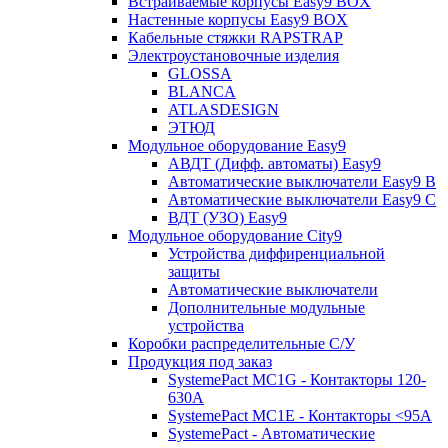
Встраиваемые корпусы Easy9 BOX
Настенные корпусы Easy9 BOX
Кабельные стяжки RAPSTRAP
Электроустановочные изделия
GLOSSA
BLANCA
ATLASDESIGN
ЭТЮД
Модульное оборудование Easy9
АВДТ (Дифф. автоматы) Easy9
Автоматические выключатели Easy9 В
Автоматические выключатели Easy9 С
ВДТ (УЗО) Easy9
Модульное оборудование City9
Устройства диффиренциальной
защиты
Автоматические выключатели
Дополнительные модульные
устройства
Коробки распределительные C/У
Продукция под заказ
SystemePact MC1G - Контакторы 120-
630A
SystemePact MC1E - Контакторы <95A
SystemePact - Автоматические