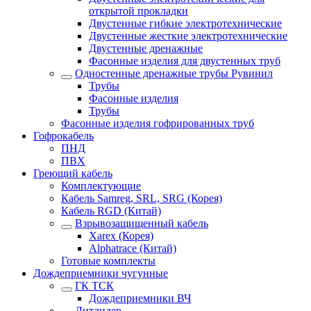
открытой прокладки
Двустенные гибкие электротехнические
Двустенные жесткие электротехнические
Двустенные дренажные
Фасонные изделия для двустенных труб
Одностенные дренажные трубы Рувинил
Трубы
Фасонные изделия
Трубы
Фасонные изделия гофрированных труб
Гофрокабель
ПНД
ПВХ
Греющий кабель
Комплектующие
Кабель Samreg, SRL, SRG (Корея)
Кабель RGD (Китай)
Взрывозащищенный кабель
Xarex (Корея)
Alphatrace (Китай)
Готовые комплекты
Дождеприемники чугунные
ГК ТСК
Дождеприемники ВЧ
Литлидер