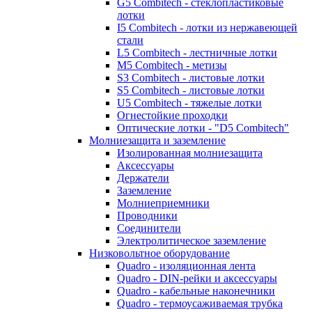
G5 Combitech - стеклопластиковые
лотки
I5 Combitech - лотки из нержавеющей
стали
L5 Combitech - лестничные лотки
M5 Combitech - метизы
S3 Combitech - листовые лотки
S5 Combitech - листовые лотки
U5 Combitech - тяжелые лотки
Огнестойкие проходки
Оптические лотки - "D5 Combitech"
Молниезащита и заземление
Изолированная молниезащита
Аксессуары
Держатели
Заземление
Молниеприемники
Проводники
Соединители
Электролитическое заземление
Низковольтное оборудование
Quadro - изоляционная лента
Quadro - DIN-рейки и аксессуары
Quadro - кабельные наконечники
Quadro - термоусаживаемая трубка