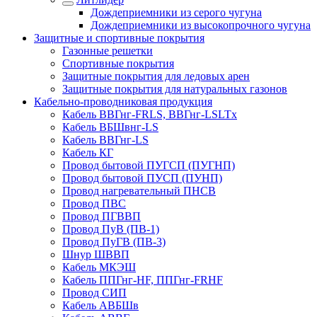
Дождеприемники из серого чугуна
Дождеприемники из высокопрочного чугуна
Защитные и спортивные покрытия
Газонные решетки
Спортивные покрытия
Защитные покрытия для ледовых арен
Защитные покрытия для натуральных газонов
Кабельно-проводниковая продукция
Кабель ВВГнг-FRLS, ВВГнг-LSLTx
Кабель ВБШвнг-LS
Кабель ВВГнг-LS
Кабель КГ
Провод бытовой ПУГСП (ПУГНП)
Провод бытовой ПУСП (ПУНП)
Провод нагревательный ПНСВ
Провод ПВС
Провод ПГВВП
Провод ПуВ (ПВ-1)
Провод ПуГВ (ПВ-3)
Шнур ШВВП
Кабель МКЭШ
Кабель ППГнг-HF, ППГнг-FRHF
Провод СИП
Кабель АВБШв