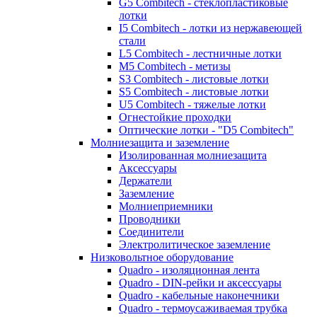
G5 Combitech - стеклопластиковые
лотки
I5 Combitech - лотки из нержавеющей
стали
L5 Combitech - лестничные лотки
M5 Combitech - метизы
S3 Combitech - листовые лотки
S5 Combitech - листовые лотки
U5 Combitech - тяжелые лотки
Огнестойкие проходки
Оптические лотки - "D5 Combitech"
Молниезащита и заземление
Изолированная молниезащита
Аксессуары
Держатели
Заземление
Молниеприемники
Проводники
Соединители
Электролитическое заземление
Низковольтное оборудование
Quadro - изоляционная лента
Quadro - DIN-рейки и аксессуары
Quadro - кабельные наконечники
Quadro - термоусаживаемая трубка