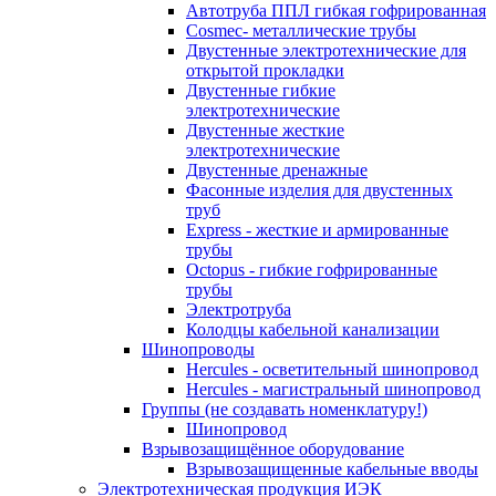
Автотруба ППЛ гибкая гофрированная
Cosmec- металлические трубы
Двустенные электротехнические для
открытой прокладки
Двустенные гибкие
электротехнические
Двустенные жесткие
электротехнические
Двустенные дренажные
Фасонные изделия для двустенных
труб
Express - жесткие и армированные
трубы
Octopus - гибкие гофрированные
трубы
Электротруба
Колодцы кабельной канализации
Шинопроводы
Hercules - осветительный шинопровод
Hercules - магистральный шинопровод
Группы (не создавать номенклатуру!)
Шинопровод
Взрывозащищённое оборудование
Взрывозащищенные кабельные вводы
Электротехническая продукция ИЭК