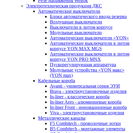
Реле напряжения Welrok
Электротехническая продукция ДКС
Автоматические выключатели
Блоки автоматического ввода резерва
Воздушные выключатели
Выключатели в литом корпусе
Модульные выключатели
Автоматические выключатели «YON»
Автоматические выключатели в литом
корпусе YON MAX MGS
Автоматические выключатели в литом
корпусе YON PRO MNX
Пускорегулирующая аппаратура
Модульные устройства «YON макс»
(YON max)
Кабельные короба
Avanti - универсальная серия ЭУИ
Brava - электроустановочные изделия
In-liner - классические короба
In-liner Aero - алюминиевые короба
In-liner Front - инновационные короба
Viva - электроустановочные изделия
Металлические каналы
F5 Combitech - проволочные лотки
B5 Combitech - монтажные элементы