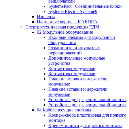
выключатели
SystemePact - Соединительные блоки
Systeme Electric Systeme9
Изолента
Настенные корпусы KAEDRA
Электротехническая продукция ТДМ
02 Модульное оборудование
Вводные клеммы для модульного
оборудования
Ограничители ипульсных
перенапряжений
Дополнительные модульные
устройства
Контакторы модульные
Контакторы модульные
Плавкие вставки и держатели
модульные
Плавкие вставки и держатели
модульные
Устройства дифференциальной защиты
Устройства дифференциальной защиты
04 Кабеленесущие системы
Крепеж-скоба пластиковая для прямого
монтажа
Крепеж-клипса для прямого монтажа