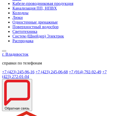
Кабеле-проводниковая продукция
Канализация ПП, НПВХ
Колодцы
Люки
Одностенные дренажные
Поверхностный водосбор
Светотехника
Систем (Шнейдер) Электрик
Распродажа
г. Владивосток
справки по телефонам
+7 (423) 245-96-16
+7 (423) 245-06-68
+7 (914) 792-92-49
+7
(423) 272-01-04
Обратная связь