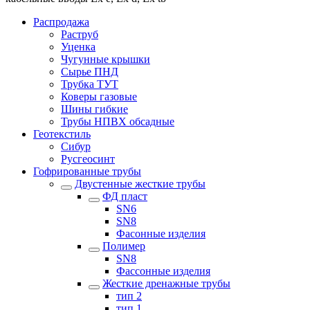
Распродажа
Раструб
Уценка
Чугунные крышки
Сырье ПНД
Трубка ТУТ
Коверы газовые
Шины гибкие
Трубы НПВХ обсадные
Геотекстиль
Сибур
Русгеосинт
Гофрированные трубы
Двустенные жесткие трубы
ФД пласт
SN6
SN8
Фасонные изделия
Полимер
SN8
Фассонные изделия
Жесткие дренажные трубы
тип 2
тип 1