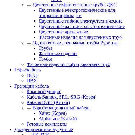
Двустенные гофрированные трубы ДКС
Двустенные электротехнические для
открытой прокладки
Двустенные гибкие электротехнические
Двустенные жесткие электротехнические
Двустенные дренажные
Фасонные изделия для двустенных труб
Одностенные дренажные трубы Рувинил
Трубы
Фасонные изделия
Трубы
Фасонные изделия гофрированных труб
Гофрокабель
ПНД
ПВХ
Греющий кабель
Комплектующие
Кабель Samreg, SRL, SRG (Корея)
Кабель RGD (Китай)
Взрывозащищенный кабель
Xarex (Корея)
Alphatrace (Китай)
Готовые комплекты
Дождеприемники чугунные
ГК ТСК