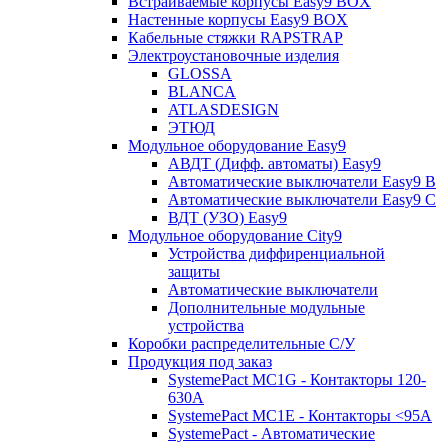
Встраиваемые корпусы Easy9 BOX
Настенные корпусы Easy9 BOX
Кабельные стяжки RAPSTRAP
Электроустановочные изделия
GLOSSA
BLANCA
ATLASDESIGN
ЭТЮД
Модульное оборудование Easy9
АВДТ (Дифф. автоматы) Easy9
Автоматические выключатели Easy9 В
Автоматические выключатели Easy9 С
ВДТ (УЗО) Easy9
Модульное оборудование City9
Устройства диффиренциальной
защиты
Автоматические выключатели
Дополнительные модульные
устройства
Коробки распределительные C/У
Продукция под заказ
SystemePact MC1G - Контакторы 120-
630A
SystemePact MC1E - Контакторы <95A
SystemePact - Автоматические