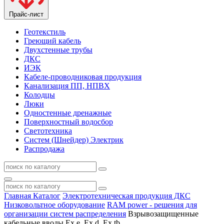
Прайс-лист
Геотекстиль
Греющий кабель
Двухстенные трубы
ДКС
ИЭК
Кабеле-проводниковая продукция
Канализация ПП, НПВХ
Колодцы
Люки
Одностенные дренажные
Поверхностный водосбор
Светотехника
Систем (Шнейдер) Электрик
Распродажа
Главная
Каталог
Электротехническая продукция ДКС
Низковольтное оборудование
RAM power - решения для
организации систем распределения
Взрывозащищенные
кабельные вводы Ex e, Ex d, Ex tb