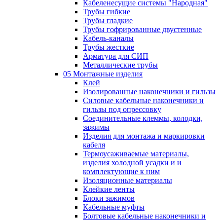
Кабеленесущие системы "Народная"
Трубы гибкие
Трубы гладкие
Трубы гофрированные двустенные
Кабель-каналы
Трубы жесткие
Арматура для СИП
Металлические трубы
05 Монтажные изделия
Клей
Изолированные наконечники и гильзы
Силовые кабельные наконечники и
гильзы под опрессовку
Соединительные клеммы, колодки,
зажимы
Изделия для монтажа и маркировки
кабеля
Термоусаживаемые материалы,
изделия холодной усадки и и
комплектующие к ним
Изоляционные материалы
Клейкие ленты
Блоки зажимов
Кабельные муфты
Болтовые кабельные наконечники и