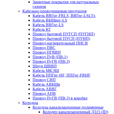
Защитные покрытия для натуральных
газонов
Кабельно-проводниковая продукция
Кабель ВВГнг-FRLS, ВВГнг-LSLTx
Кабель ВБШвнг-LS
Кабель ВВГнг-LS
Кабель КГ
Провод бытовой ПУГСП (ПУГНП)
Провод бытовой ПУСП (ПУНП)
Провод нагревательный ПНСВ
Провод ПВС
Провод ПГВВП
Провод ПуВ (ПВ-1)
Провод ПуГВ (ПВ-3)
Шнур ШВВП
Кабель МКЭШ
Кабель ППГнг-HF, ППГнг-FRHF
Провод СИП
Кабель АВБШв
Кабель АВВГ
Провод АПВ
Провод ПуГВ (ПВ-3) в коробке
Колодцы
Колодцы канализационные полимерные
Колодец канализационный Д315 (ID)