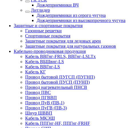
Дождеприемники ВЧ
Литлидер
Дождеприемники из серого чугуна
Дождеприемники из высокопрочного чугуна
Защитные и спортивные покрытия
Газонные решетки
Спортивные покрытия
Защитные покрытия для ледовых арен
Защитные покрытия для натуральных газонов
Кабельно-проводниковая продукция
Кабель ВВГнг-FRLS, ВВГнг-LSLTx
Кабель ВБШвнг-LS
Кабель ВВГнг-LS
Кабель КГ
Провод бытовой ПУГСП (ПУГНП)
Провод бытовой ПУСП (ПУНП)
Провод нагревательный ПНСВ
Провод ПВС
Провод ПГВВП
Провод ПуВ (ПВ-1)
Провод ПуГВ (ПВ-3)
Шнур ШВВП
Кабель МКЭШ
Кабель ППГнг-HF, ППГнг-FRHF