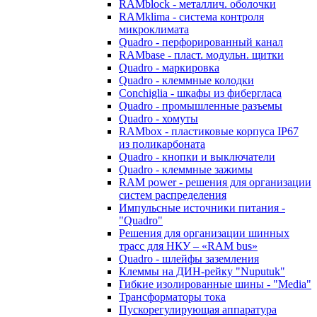
RAMblock - металлич. оболочки
RAMklima - система контроля
микроклимата
Quadro - перфорированный канал
RAMbase - пласт. модульн. щитки
Quadro - маркировка
Quadro - клеммные колодки
Conchiglia - шкафы из фибергласа
Quadro - промышленные разъемы
Quadro - хомуты
RAMbox - пластиковые корпуса IP67
из поликарбоната
Quadro - кнопки и выключатели
Quadro - клеммные зажимы
RAM power - решения для организации
систем распределения
Импульсные источники питания -
"Quadro"
Решения для организации шинных
трасс для НКУ – «RAM bus»
Quadro - шлейфы заземления
Клеммы на ДИН-рейку "Nuputuk"
Гибкие изолированные шины - "Media"
Трансформаторы тока
Пускорегулирующая аппаратура