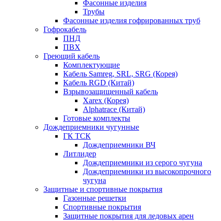
Фасонные изделия
Трубы
Фасонные изделия гофрированных труб
Гофрокабель
ПНД
ПВХ
Греющий кабель
Комплектующие
Кабель Samreg, SRL, SRG (Корея)
Кабель RGD (Китай)
Взрывозащищенный кабель
Xarex (Корея)
Alphatrace (Китай)
Готовые комплекты
Дождеприемники чугунные
ГК ТСК
Дождеприемники ВЧ
Литлидер
Дождеприемники из серого чугуна
Дождеприемники из высокопрочного
чугуна
Защитные и спортивные покрытия
Газонные решетки
Спортивные покрытия
Защитные покрытия для ледовых арен