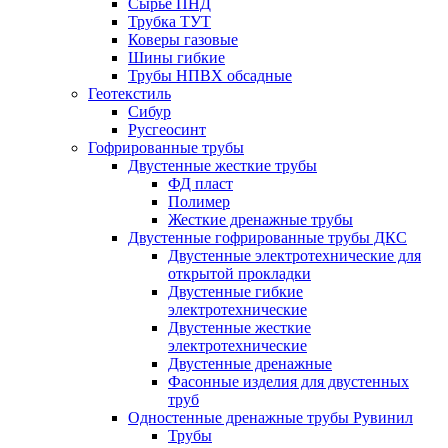
Сырье ПНД
Трубка ТУТ
Коверы газовые
Шины гибкие
Трубы НПВХ обсадные
Геотекстиль
Сибур
Русгеосинт
Гофрированные трубы
Двустенные жесткие трубы
ФД пласт
Полимер
Жесткие дренажные трубы
Двустенные гофрированные трубы ДКС
Двустенные электротехнические для
открытой прокладки
Двустенные гибкие
электротехнические
Двустенные жесткие
электротехнические
Двустенные дренажные
Фасонные изделия для двустенных
труб
Одностенные дренажные трубы Рувинил
Трубы