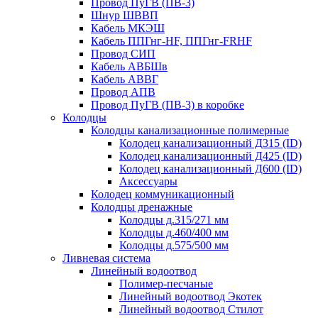
Провод ПуГВ (ПВ-3)
Шнур ШВВП
Кабель МКЭШ
Кабель ППГнг-HF, ППГнг-FRHF
Провод СИП
Кабель АВБШв
Кабель АВВГ
Провод АПВ
Провод ПуГВ (ПВ-3) в коробке
Колодцы
Колодцы канализационные полимерные
Колодец канализационный Д315 (ID)
Колодец канализационный Д425 (ID)
Колодец канализационный Д600 (ID)
Аксессуары
Колодец коммуникационный
Колодцы дренажные
Колодцы д.315/271 мм
Колодцы д.460/400 мм
Колодцы д.575/500 мм
Ливневая система
Линейный водоотвод
Полимер-песчаные
Линейный водоотвод Экотек
Линейный водоотвод Стилот