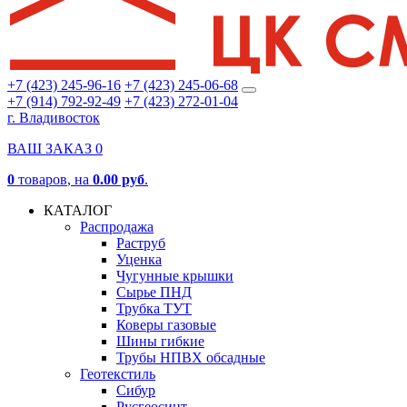
+7 (423) 245-96-16
+7 (423) 245-06-68
+7 (914) 792-92-49
+7 (423) 272-01-04
г. Владивосток
ВАШ ЗАКАЗ
0
0
товаров
, на
0.00 руб
.
КАТАЛОГ
Распродажа
Раструб
Уценка
Чугунные крышки
Сырье ПНД
Трубка ТУТ
Коверы газовые
Шины гибкие
Трубы НПВХ обсадные
Геотекстиль
Сибур
Русгеосинт