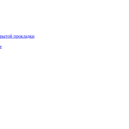
крытой прокладки
е