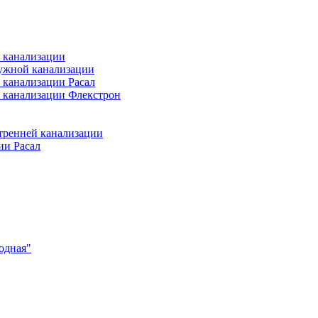
 канализации
ужной канализации
 канализации Расал
 канализации Флекстрон
тренней канализации
ии Расал
одная"