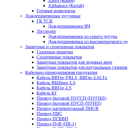
Xarex (Корея)
Alphatrace (Китай)
Готовые комплекты
Дождеприемники чугунные
ГК ТСК
Дождеприемники ВЧ
Литлидер
Дождеприемники из серого чугуна
Дождеприемники из высокопрочного чу
Защитные и спортивные покрытия
Газонные решетки
Спортивные покрытия
Защитные покрытия для ледовых арен
Защитные покрытия для натуральных газонов
Кабельно-проводниковая продукция
Кабель ВВГнг-FRLS, ВВГнг-LSLTx
Кабель ВБШвнг-LS
Кабель ВВГнг-LS
Кабель КГ
Провод бытовой ПУГСП (ПУГНП)
Провод бытовой ПУСП (ПУНП)
Провод нагревательный ПНСВ
Провод ПВС
Провод ПГВВП
Провод ПуВ (ПВ-1)