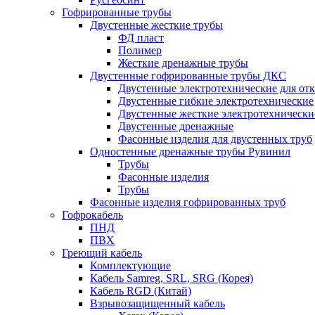
Гофрированные трубы
Двустенные жесткие трубы
ФД пласт
Полимер
Жесткие дренажные трубы
Двустенные гофрированные трубы ДКС
Двустенные электротехнические для от
Двустенные гибкие электротехнические
Двустенные жесткие электротехнически
Двустенные дренажные
Фасонные изделия для двустенных труб
Одностенные дренажные трубы Рувинил
Трубы
Фасонные изделия
Трубы
Фасонные изделия гофрированных труб
Гофрокабель
ПНД
ПВХ
Греющий кабель
Комплектующие
Кабель Samreg, SRL, SRG (Корея)
Кабель RGD (Китай)
Взрывозащищенный кабель