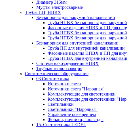
Диаметр 315мм
Муфты электросварные
Трубы ПП, НПВХ
Безнапорная для наружной канализации
Труба НПВХ безнапорная для наружной
Фасонные изделия НПВХ и ПП для нар
Труба НПВХ безнапорная для наружной
Труба НПВХ безнапорная для наружной
Безнапорная для внутренней канализации
Труба ПП для внутренней канализации
Фасонные изделия НПВХ и ПП для вну
Труба НПВХ для внутренней канализац
Система навозоудаления НПВХ
Трубная теплоизоляция
Светотехническое оборудование
03 Светотехника
Источники света
Источники света "Народная"
Комплектующие для светотехники
Комплектующие для светотехники "Нар
Светильники
Светильники "Народная"
Управление освещением
Фонари, ночники, гирлянды
15. Светотехника LEDEL