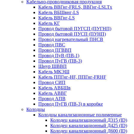
Кабельно-проводниковая продукция
Кабель ВВГнг-FRLS, ВВГнг-LSLTx
Кабель ВБШвнг-LS
Кабель ВВГнг-LS
Кабель КГ
Провод бытовой ПУГСП (ПУГНП)
Провод бытовой ПУСП (ПУНП)
Провод нагревательный ПНСВ
Провод ПВС
Провод ПГВВП
Провод ПуВ (ПВ-1)
Провод ПуГВ (ПВ-3)
Шнур ШВВП
Кабель МКЭШ
Кабель ППГнг-HF, ППГнг-FRHF
Провод СИП
Кабель АВБШв
Кабель АВВГ
Провод АПВ
Провод ПуГВ (ПВ-3) в коробке
Колодцы
Колодцы канализационные полимерные
Колодец канализационный Д315 (ID)
Колодец канализационный Д425 (ID)
Колодец канализационный Д600 (ID)