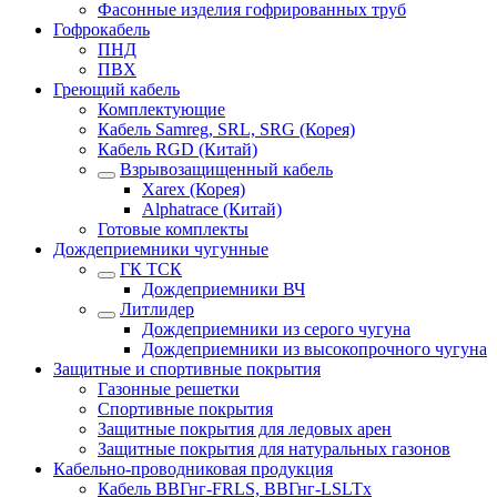
Фасонные изделия гофрированных труб
Гофрокабель
ПНД
ПВХ
Греющий кабель
Комплектующие
Кабель Samreg, SRL, SRG (Корея)
Кабель RGD (Китай)
Взрывозащищенный кабель
Xarex (Корея)
Alphatrace (Китай)
Готовые комплекты
Дождеприемники чугунные
ГК ТСК
Дождеприемники ВЧ
Литлидер
Дождеприемники из серого чугуна
Дождеприемники из высокопрочного чугуна
Защитные и спортивные покрытия
Газонные решетки
Спортивные покрытия
Защитные покрытия для ледовых арен
Защитные покрытия для натуральных газонов
Кабельно-проводниковая продукция
Кабель ВВГнг-FRLS, ВВГнг-LSLTx