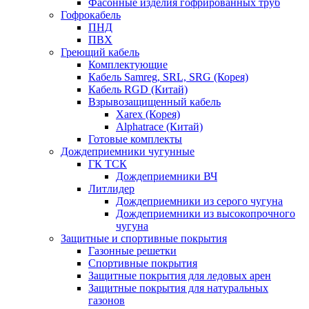
Фасонные изделия гофрированных труб
Гофрокабель
ПНД
ПВХ
Греющий кабель
Комплектующие
Кабель Samreg, SRL, SRG (Корея)
Кабель RGD (Китай)
Взрывозащищенный кабель
Xarex (Корея)
Alphatrace (Китай)
Готовые комплекты
Дождеприемники чугунные
ГК ТСК
Дождеприемники ВЧ
Литлидер
Дождеприемники из серого чугуна
Дождеприемники из высокопрочного
чугуна
Защитные и спортивные покрытия
Газонные решетки
Спортивные покрытия
Защитные покрытия для ледовых арен
Защитные покрытия для натуральных
газонов