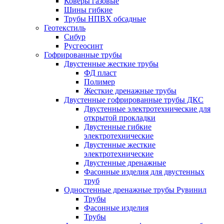
Коверы газовые
Шины гибкие
Трубы НПВХ обсадные
Геотекстиль
Сибур
Русгеосинт
Гофрированные трубы
Двустенные жесткие трубы
ФД пласт
Полимер
Жесткие дренажные трубы
Двустенные гофрированные трубы ДКС
Двустенные электротехнические для
открытой прокладки
Двустенные гибкие
электротехнические
Двустенные жесткие
электротехнические
Двустенные дренажные
Фасонные изделия для двустенных
труб
Одностенные дренажные трубы Рувинил
Трубы
Фасонные изделия
Трубы