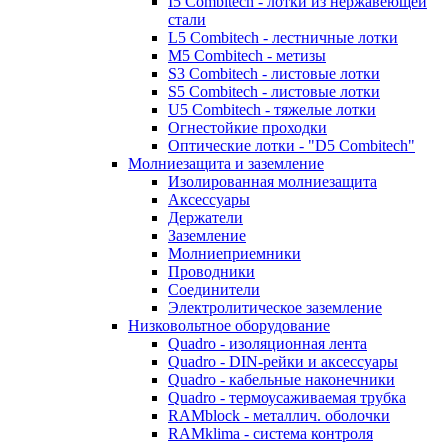
I5 Combitech - лотки из нержавеющей
стали
L5 Combitech - лестничные лотки
M5 Combitech - метизы
S3 Combitech - листовые лотки
S5 Combitech - листовые лотки
U5 Combitech - тяжелые лотки
Огнестойкие проходки
Оптические лотки - "D5 Combitech"
Молниезащита и заземление
Изолированная молниезащита
Аксессуары
Держатели
Заземление
Молниеприемники
Проводники
Соединители
Электролитическое заземление
Низковольтное оборудование
Quadro - изоляционная лента
Quadro - DIN-рейки и аксессуары
Quadro - кабельные наконечники
Quadro - термоусаживаемая трубка
RAMblock - металлич. оболочки
RAMklima - система контроля