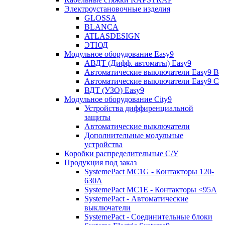
Электроустановочные изделия
GLOSSA
BLANCA
ATLASDESIGN
ЭТЮД
Модульное оборудование Easy9
АВДТ (Дифф. автоматы) Easy9
Автоматические выключатели Easy9 В
Автоматические выключатели Easy9 С
ВДТ (УЗО) Easy9
Модульное оборудование City9
Устройства диффиренциальной
защиты
Автоматические выключатели
Дополнительные модульные
устройства
Коробки распределительные C/У
Продукция под заказ
SystemePact MC1G - Контакторы 120-
630A
SystemePact MC1E - Контакторы <95A
SystemePact - Автоматические
выключатели
SystemePact - Соединительные блоки