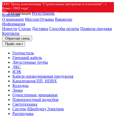
ООО "Центр комплектации "Строительные материалы и технологии" - с
Вами с 2003 года!
Авторизация
Регистрация
Компания
О компании
Миссия
Отзывы
Вакансии
Информация
Новости
Статьи
Доставка
Способы оплаты
Правила продажи
Контакты
Обратная связь
Прайс-лист
Геотекстиль
Греющий кабель
Двухстенные трубы
ДКС
ИЭК
Кабеле-проводниковая продукция
Канализация ПП, НПВХ
Колодцы
Люки
Одностенные дренажные
Поверхностный водосбор
Светотехника
Систем (Шнейдер) Электрик
Распродажа