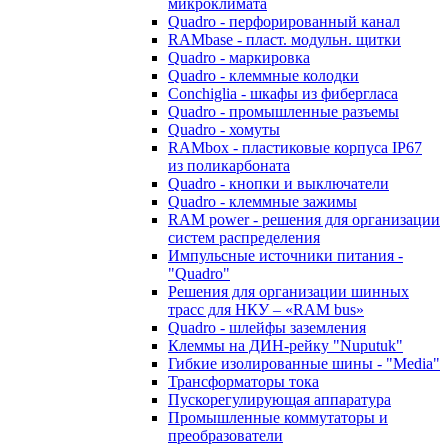
микроклимата
Quadro - перфорированный канал
RAMbase - пласт. модульн. щитки
Quadro - маркировка
Quadro - клеммные колодки
Conchiglia - шкафы из фибергласа
Quadro - промышленные разъемы
Quadro - хомуты
RAMbox - пластиковые корпуса IP67
из поликарбоната
Quadro - кнопки и выключатели
Quadro - клеммные зажимы
RAM power - решения для организации
систем распределения
Импульсные источники питания -
"Quadro"
Решения для организации шинных
трасс для НКУ – «RAM bus»
Quadro - шлейфы заземления
Клеммы на ДИН-рейку "Nuputuk"
Гибкие изолированные шины - "Media"
Трансформаторы тока
Пускорегулирующая аппаратура
Промышленные коммутаторы и
преобразователи