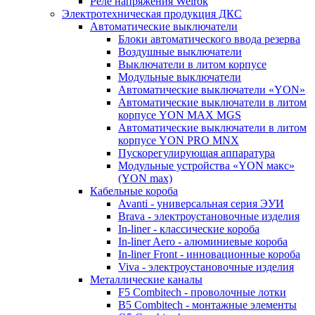
Реле напряжения Welrok
Электротехническая продукция ДКС
Автоматические выключатели
Блоки автоматического ввода резерва
Воздушные выключатели
Выключатели в литом корпусе
Модульные выключатели
Автоматические выключатели «YON»
Автоматические выключатели в литом
корпусе YON MAX MGS
Автоматические выключатели в литом
корпусе YON PRO MNX
Пускорегулирующая аппаратура
Модульные устройства «YON макс»
(YON max)
Кабельные короба
Avanti - универсальная серия ЭУИ
Brava - электроустановочные изделия
In-liner - классические короба
In-liner Aero - алюминиевые короба
In-liner Front - инновационные короба
Viva - электроустановочные изделия
Металлические каналы
F5 Combitech - проволочные лотки
B5 Combitech - монтажные элементы