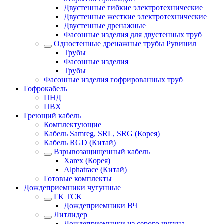
Двустенные гибкие электротехнические
Двустенные жесткие электротехнические
Двустенные дренажные
Фасонные изделия для двустенных труб
Одностенные дренажные трубы Рувинил
Трубы
Фасонные изделия
Трубы
Фасонные изделия гофрированных труб
Гофрокабель
ПНД
ПВХ
Греющий кабель
Комплектующие
Кабель Samreg, SRL, SRG (Корея)
Кабель RGD (Китай)
Взрывозащищенный кабель
Xarex (Корея)
Alphatrace (Китай)
Готовые комплекты
Дождеприемники чугунные
ГК ТСК
Дождеприемники ВЧ
Литлидер
Дождеприемники из серого чугуна