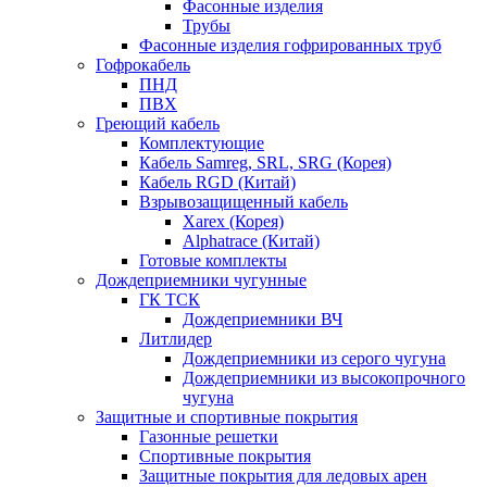
Фасонные изделия
Трубы
Фасонные изделия гофрированных труб
Гофрокабель
ПНД
ПВХ
Греющий кабель
Комплектующие
Кабель Samreg, SRL, SRG (Корея)
Кабель RGD (Китай)
Взрывозащищенный кабель
Xarex (Корея)
Alphatrace (Китай)
Готовые комплекты
Дождеприемники чугунные
ГК ТСК
Дождеприемники ВЧ
Литлидер
Дождеприемники из серого чугуна
Дождеприемники из высокопрочного
чугуна
Защитные и спортивные покрытия
Газонные решетки
Спортивные покрытия
Защитные покрытия для ледовых арен