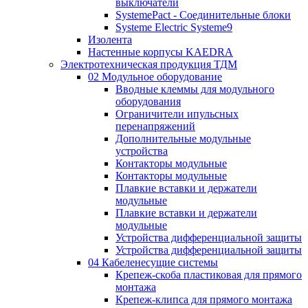
выключатели
SystemePact - Соединительные блоки
Systeme Electric Systeme9
Изолента
Настенные корпусы KAEDRA
Электротехническая продукция ТДМ
02 Модульное оборудование
Вводные клеммы для модульного
оборудования
Ограничители ипульсных
перенапряжений
Дополнительные модульные
устройства
Контакторы модульные
Контакторы модульные
Плавкие вставки и держатели
модульные
Плавкие вставки и держатели
модульные
Устройства дифференциальной защиты
Устройства дифференциальной защиты
04 Кабеленесущие системы
Крепеж-скоба пластиковая для прямого
монтажа
Крепеж-клипса для прямого монтажа