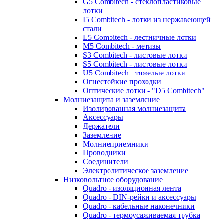
G5 Combitech - стеклопластиковые
лотки
I5 Combitech - лотки из нержавеющей
стали
L5 Combitech - лестничные лотки
M5 Combitech - метизы
S3 Combitech - листовые лотки
S5 Combitech - листовые лотки
U5 Combitech - тяжелые лотки
Огнестойкие проходки
Оптические лотки - "D5 Combitech"
Молниезащита и заземление
Изолированная молниезащита
Аксессуары
Держатели
Заземление
Молниеприемники
Проводники
Соединители
Электролитическое заземление
Низковольтное оборудование
Quadro - изоляционная лента
Quadro - DIN-рейки и аксессуары
Quadro - кабельные наконечники
Quadro - термоусаживаемая трубка