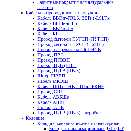
Защитные покрытия для натуральных
газонов
Кабельно-проводниковая продукция
Кабель ВВГнг-FRLS, ВВГнг-LSLTx
Кабель ВБШвнг-LS
Кабель ВВГнг-LS
Кабель КГ
Провод бытовой ПУГСП (ПУГНП)
Провод бытовой ПУСП (ПУНП)
Провод нагревательный ПНСВ
Провод ПВС
Провод ПГВВП
Провод ПуВ (ПВ-1)
Провод ПуГВ (ПВ-3)
Шнур ШВВП
Кабель МКЭШ
Кабель ППГнг-HF, ППГнг-FRHF
Провод СИП
Кабель АВБШв
Кабель АВВГ
Провод АПВ
Провод ПуГВ (ПВ-3) в коробке
Колодцы
Колодцы канализационные полимерные
Колодец канализационный Д315 (ID)