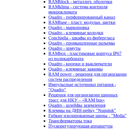
RAMblock - металлич. оболочки
RAMklima - система контроля
микроклимата
Quadro - перфорированный канал
RAMbase - пласт. модульн. щитки
Quadro - маркировка
Quadro - клеммные колодки
Conchiglia - шкафы из фибергласа
Quadro - промышленные разъемы
Quadro - хомуты
RAMbox - пластиковые корпуса IP67
из поликарбоната
Quadro - кнопки и выключатели
Quadro - клеммные зажимы
RAM power - решения для организации
систем распределения
Импульсные источники питания -
"Quadro"
Решения для организации шинных
трасс для НКУ – «RAM bus»
Quadro - шлейфы заземления
Клеммы на ДИН-рейку "Nuputuk"
Гибкие изолированные шины - "Media"
Трансформаторы тока
Пускорегулирующая аппаратура