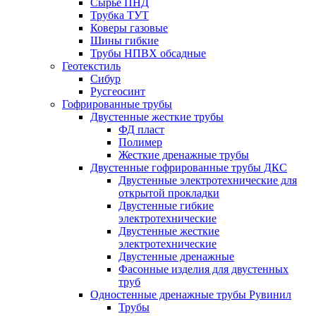
Сырье ПНД
Трубка ТУТ
Коверы газовые
Шины гибкие
Трубы НПВХ обсадные
Геотекстиль
Сибур
Русгеосинт
Гофрированные трубы
Двустенные жесткие трубы
ФД пласт
Полимер
Жесткие дренажные трубы
Двустенные гофрированные трубы ДКС
Двустенные электротехнические для
открытой прокладки
Двустенные гибкие
электротехнические
Двустенные жесткие
электротехнические
Двустенные дренажные
Фасонные изделия для двустенных
труб
Одностенные дренажные трубы Рувинил
Трубы