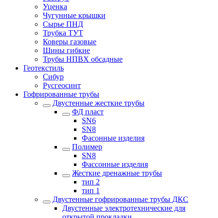
Уценка
Чугунные крышки
Сырье ПНД
Трубка ТУТ
Коверы газовые
Шины гибкие
Трубы НПВХ обсадные
Геотекстиль
Сибур
Русгеосинт
Гофрированные трубы
Двустенные жесткие трубы
ФД пласт
SN6
SN8
Фасонные изделия
Полимер
SN8
Фассонные изделия
Жесткие дренажные трубы
тип 2
тип 1
Двустенные гофрированные трубы ДКС
Двустенные электротехнические для
открытой прокладки