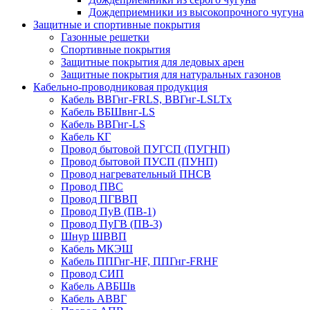
Дождеприемники из высокопрочного чугуна
Защитные и спортивные покрытия
Газонные решетки
Спортивные покрытия
Защитные покрытия для ледовых арен
Защитные покрытия для натуральных газонов
Кабельно-проводниковая продукция
Кабель ВВГнг-FRLS, ВВГнг-LSLTx
Кабель ВБШвнг-LS
Кабель ВВГнг-LS
Кабель КГ
Провод бытовой ПУГСП (ПУГНП)
Провод бытовой ПУСП (ПУНП)
Провод нагревательный ПНСВ
Провод ПВС
Провод ПГВВП
Провод ПуВ (ПВ-1)
Провод ПуГВ (ПВ-3)
Шнур ШВВП
Кабель МКЭШ
Кабель ППГнг-HF, ППГнг-FRHF
Провод СИП
Кабель АВБШв
Кабель АВВГ