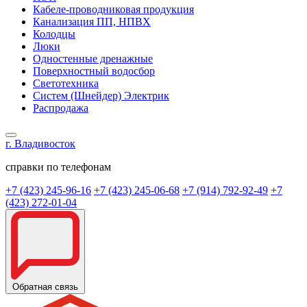
Кабеле-проводниковая продукция
Канализация ПП, НПВХ
Колодцы
Люки
Одностенные дренажные
Поверхностный водосбор
Светотехника
Систем (Шнейдер) Электрик
Распродажа
г. Владивосток
справки по телефонам
+7 (423) 245-96-16
+7 (423) 245-06-68
+7 (914) 792-92-49
+7
(423) 272-01-04
Обратная связь