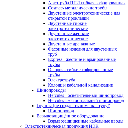
Автотруба ППЛ гибкая гофрированная
Cosmec- металлические трубы
Двустенные электротехнические для
открытой прокладки
Двустенные гибкие
электротехнические
Двустенные жесткие
электротехнические
Двустенные дренажные
Фасонные изделия для двустенных
труб
Express - жесткие и армированные
трубы
Octopus - гибкие гофрированные
трубы
Электротруба
Колодцы кабельной канализации
Шинопроводы
Hercules - осветительный шинопровод
Hercules - магистральный шинопровод
Группы (не создавать номенклатуру!)
Шинопровод
Взрывозащищённое оборудование
Взрывозащищенные кабельные вводы
Электротехническая продукция ИЭК