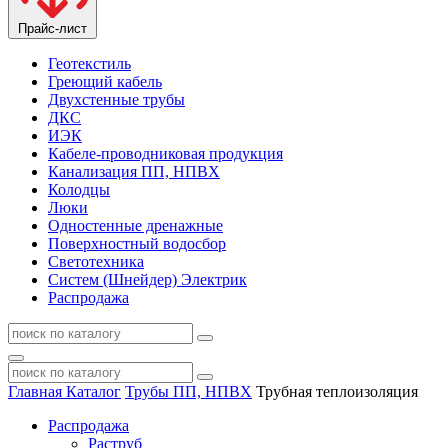
Прайс-лист
Геотекстиль
Греющий кабель
Двухстенные трубы
ДКС
ИЭК
Кабеле-проводниковая продукция
Канализация ПП, НПВХ
Колодцы
Люки
Одностенные дренажные
Поверхностный водосбор
Светотехника
Систем (Шнейдер) Электрик
Распродажа
Главная
Каталог
Трубы ПП, НПВХ
Трубная теплоизоляция
Распродажа
Раструб