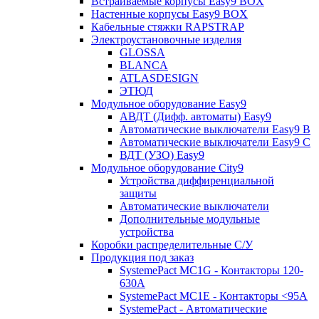
Встраиваемые корпусы Easy9 BOX
Настенные корпусы Easy9 BOX
Кабельные стяжки RAPSTRAP
Электроустановочные изделия
GLOSSA
BLANCA
ATLASDESIGN
ЭТЮД
Модульное оборудование Easy9
АВДТ (Дифф. автоматы) Easy9
Автоматические выключатели Easy9 В
Автоматические выключатели Easy9 С
ВДТ (УЗО) Easy9
Модульное оборудование City9
Устройства диффиренциальной
защиты
Автоматические выключатели
Дополнительные модульные
устройства
Коробки распределительные C/У
Продукция под заказ
SystemePact MC1G - Контакторы 120-
630A
SystemePact MC1E - Контакторы <95A
SystemePact - Автоматические