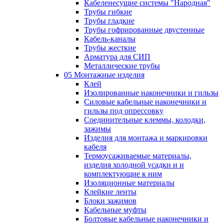
Кабеленесущие системы "Народная"
Трубы гибкие
Трубы гладкие
Трубы гофрированные двустенные
Кабель-каналы
Трубы жесткие
Арматура для СИП
Металлические трубы
05 Монтажные изделия
Клей
Изолированные наконечники и гильзы
Силовые кабельные наконечники и
гильзы под опрессовку
Соединительные клеммы, колодки,
зажимы
Изделия для монтажа и маркировки
кабеля
Термоусаживаемые материалы,
изделия холодной усадки и и
комплектующие к ним
Изоляционные материалы
Клейкие ленты
Блоки зажимов
Кабельные муфты
Болтовые кабельные наконечники и