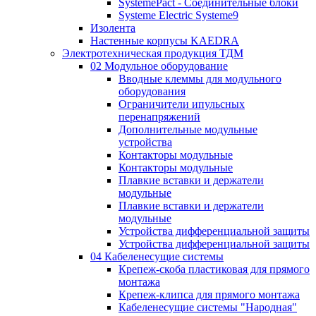
SystemePact - Соединительные блоки
Systeme Electric Systeme9
Изолента
Настенные корпусы KAEDRA
Электротехническая продукция ТДМ
02 Модульное оборудование
Вводные клеммы для модульного
оборудования
Ограничители ипульсных
перенапряжений
Дополнительные модульные
устройства
Контакторы модульные
Контакторы модульные
Плавкие вставки и держатели
модульные
Плавкие вставки и держатели
модульные
Устройства дифференциальной защиты
Устройства дифференциальной защиты
04 Кабеленесущие системы
Крепеж-скоба пластиковая для прямого
монтажа
Крепеж-клипса для прямого монтажа
Кабеленесущие системы "Народная"