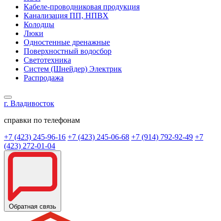
Кабеле-проводниковая продукция
Канализация ПП, НПВХ
Колодцы
Люки
Одностенные дренажные
Поверхностный водосбор
Светотехника
Систем (Шнейдер) Электрик
Распродажа
г. Владивосток
справки по телефонам
+7 (423) 245-96-16
+7 (423) 245-06-68
+7 (914) 792-92-49
+7
(423) 272-01-04
Обратная связь