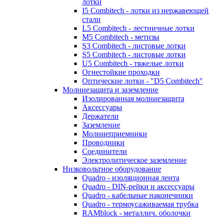
лотки
I5 Combitech - лотки из нержавеющей
стали
L5 Combitech - лестничные лотки
M5 Combitech - метизы
S3 Combitech - листовые лотки
S5 Combitech - листовые лотки
U5 Combitech - тяжелые лотки
Огнестойкие проходки
Оптические лотки - "D5 Combitech"
Молниезащита и заземление
Изолированная молниезащита
Аксессуары
Держатели
Заземление
Молниеприемники
Проводники
Соединители
Электролитическое заземление
Низковольтное оборудование
Quadro - изоляционная лента
Quadro - DIN-рейки и аксессуары
Quadro - кабельные наконечники
Quadro - термоусаживаемая трубка
RAMblock - металлич. оболочки