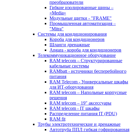
преобразователи
Гибкие изолированные шины –
«Media»
Модульные щитки - "FRAME"
Промышленная автоматизация –
"Mitra"
Системы для кондиционирования
Короба для кондиционеров
Шланги дренажные
Angara - короба для кондиционеров
Телекоммуникационное оборудование
RAM telecom – Структурированные
кабельные системы
RAMbatt - источники бесперебойного
питания
RAM Telecom - Универсальные шкафы
для ИТ-оборудования
RAM telecom – Напольные корпусные
решения
RAM telecom – 19" аксессуары
RAM telecom - IT шкафы
Распределение питания IT (PDU)
RAM fit
Трубы электротехнические и дренажные
Автотруба ППЛ гибкая гофрированная