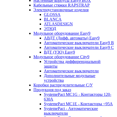
Настенные корпусы Easy9 BOX
Кабельные стяжки RAPSTRAP
Электроустановочные изделия
GLOSSA
BLANCA
ATLASDESIGN
ЭТЮД
Модульное оборудование Easy9
АВДТ (Дифф. автоматы) Easy9
Автоматические выключатели Easy9 В
Автоматические выключатели Easy9 С
ВДТ (УЗО) Easy9
Модульное оборудование City9
Устройства диффиренциальной
защиты
Автоматические выключатели
Дополнительные модульные
устройства
Коробки распределительные C/У
Продукция под заказ
SystemePact MC1G - Контакторы 120-
630A
SystemePact MC1E - Контакторы <95A
SystemePact - Автоматические
выключатели