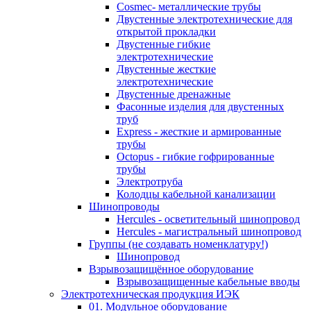
Cosmec- металлические трубы
Двустенные электротехнические для
открытой прокладки
Двустенные гибкие
электротехнические
Двустенные жесткие
электротехнические
Двустенные дренажные
Фасонные изделия для двустенных
труб
Express - жесткие и армированные
трубы
Octopus - гибкие гофрированные
трубы
Электротруба
Колодцы кабельной канализации
Шинопроводы
Hercules - осветительный шинопровод
Hercules - магистральный шинопровод
Группы (не создавать номенклатуру!)
Шинопровод
Взрывозащищённое оборудование
Взрывозащищенные кабельные вводы
Электротехническая продукция ИЭК
01. Модульное оборудование