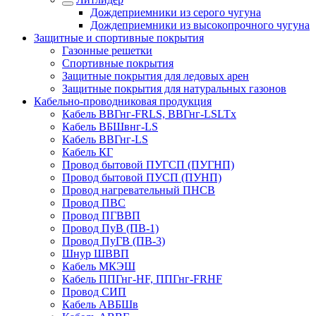
Дождеприемники из серого чугуна
Дождеприемники из высокопрочного чугуна
Защитные и спортивные покрытия
Газонные решетки
Спортивные покрытия
Защитные покрытия для ледовых арен
Защитные покрытия для натуральных газонов
Кабельно-проводниковая продукция
Кабель ВВГнг-FRLS, ВВГнг-LSLTx
Кабель ВБШвнг-LS
Кабель ВВГнг-LS
Кабель КГ
Провод бытовой ПУГСП (ПУГНП)
Провод бытовой ПУСП (ПУНП)
Провод нагревательный ПНСВ
Провод ПВС
Провод ПГВВП
Провод ПуВ (ПВ-1)
Провод ПуГВ (ПВ-3)
Шнур ШВВП
Кабель МКЭШ
Кабель ППГнг-HF, ППГнг-FRHF
Провод СИП
Кабель АВБШв