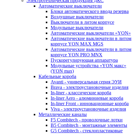
Электротехническая продукция ДКС
Автоматические выключатели
Блоки автоматического ввода резерва
Воздушные выключатели
Выключатели в литом корпусе
Модульные выключатели
Автоматические выключатели «YON»
Автоматические выключатели в литом
корпусе YON MAX MGS
Автоматические выключатели в литом
корпусе YON PRO MNX
Пускорегулирующая аппаратура
Модульные устройства «YON макс»
(YON max)
Кабельные короба
Avanti - универсальная серия ЭУИ
Brava - электроустановочные изделия
In-liner - классические короба
In-liner Aero - алюминиевые короба
In-liner Front - инновационные короба
Viva - электроустановочные изделия
Металлические каналы
F5 Combitech - проволочные лотки
B5 Combitech - монтажные элементы
G5 Combitech - стеклопластиковые