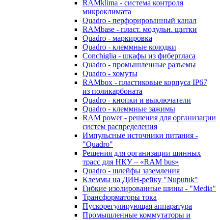
RAMklima - система контроля
микроклимата
Quadro - перфорированный канал
RAMbase - пласт. модульн. щитки
Quadro - маркировка
Quadro - клеммные колодки
Conchiglia - шкафы из фибергласа
Quadro - промышленные разъемы
Quadro - хомуты
RAMbox - пластиковые корпуса IP67
из поликарбоната
Quadro - кнопки и выключатели
Quadro - клеммные зажимы
RAM power - решения для организации
систем распределения
Импульсные источники питания -
"Quadro"
Решения для организации шинных
трасс для НКУ – «RAM bus»
Quadro - шлейфы заземления
Клеммы на ДИН-рейку "Nuputuk"
Гибкие изолированные шины - "Media"
Трансформаторы тока
Пускорегулирующая аппаратура
Промышленные коммутаторы и