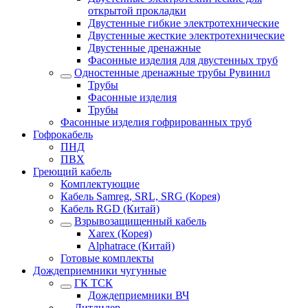
открытой прокладки
Двустенные гибкие электротехнические
Двустенные жесткие электротехнические
Двустенные дренажные
Фасонные изделия для двустенных труб
Одностенные дренажные трубы Рувинил
Трубы
Фасонные изделия
Трубы
Фасонные изделия гофрированных труб
Гофрокабель
ПНД
ПВХ
Греющий кабель
Комплектующие
Кабель Samreg, SRL, SRG (Корея)
Кабель RGD (Китай)
Взрывозащищенный кабель
Xarex (Корея)
Alphatrace (Китай)
Готовые комплекты
Дождеприемники чугунные
ГК ТСК
Дождеприемники ВЧ
Литлидер