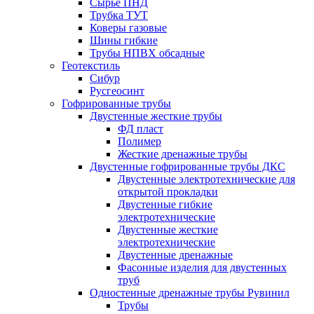
Сырье ПНД
Трубка ТУТ
Коверы газовые
Шины гибкие
Трубы НПВХ обсадные
Геотекстиль
Сибур
Русгеосинт
Гофрированные трубы
Двустенные жесткие трубы
ФД пласт
Полимер
Жесткие дренажные трубы
Двустенные гофрированные трубы ДКС
Двустенные электротехнические для
открытой прокладки
Двустенные гибкие
электротехнические
Двустенные жесткие
электротехнические
Двустенные дренажные
Фасонные изделия для двустенных
труб
Одностенные дренажные трубы Рувинил
Трубы