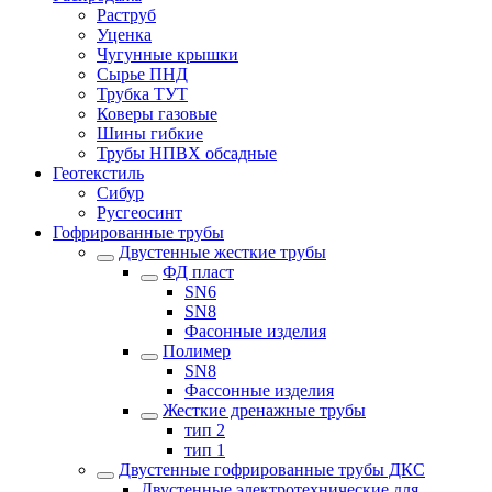
Раструб
Уценка
Чугунные крышки
Сырье ПНД
Трубка ТУТ
Коверы газовые
Шины гибкие
Трубы НПВХ обсадные
Геотекстиль
Сибур
Русгеосинт
Гофрированные трубы
Двустенные жесткие трубы
ФД пласт
SN6
SN8
Фасонные изделия
Полимер
SN8
Фассонные изделия
Жесткие дренажные трубы
тип 2
тип 1
Двустенные гофрированные трубы ДКС
Двустенные электротехнические для