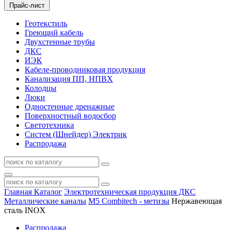
Прайс-лист
Геотекстиль
Греющий кабель
Двухстенные трубы
ДКС
ИЭК
Кабеле-проводниковая продукция
Канализация ПП, НПВХ
Колодцы
Люки
Одностенные дренажные
Поверхностный водосбор
Светотехника
Систем (Шнейдер) Электрик
Распродажа
Главная
Каталог
Электротехническая продукция ДКС
Металлические каналы
M5 Combitech - метизы
Нержавеющая
сталь INOX
Распродажа