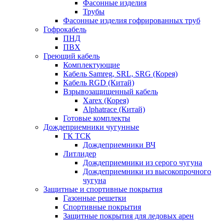
Фасонные изделия
Трубы
Фасонные изделия гофрированных труб
Гофрокабель
ПНД
ПВХ
Греющий кабель
Комплектующие
Кабель Samreg, SRL, SRG (Корея)
Кабель RGD (Китай)
Взрывозащищенный кабель
Xarex (Корея)
Alphatrace (Китай)
Готовые комплекты
Дождеприемники чугунные
ГК ТСК
Дождеприемники ВЧ
Литлидер
Дождеприемники из серого чугуна
Дождеприемники из высокопрочного
чугуна
Защитные и спортивные покрытия
Газонные решетки
Спортивные покрытия
Защитные покрытия для ледовых арен