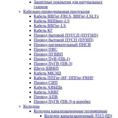
Защитные покрытия для натуральных
газонов
Кабельно-проводниковая продукция
Кабель ВВГнг-FRLS, ВВГнг-LSLTx
Кабель ВБШвнг-LS
Кабель ВВГнг-LS
Кабель КГ
Провод бытовой ПУГСП (ПУГНП)
Провод бытовой ПУСП (ПУНП)
Провод нагревательный ПНСВ
Провод ПВС
Провод ПГВВП
Провод ПуВ (ПВ-1)
Провод ПуГВ (ПВ-3)
Шнур ШВВП
Кабель МКЭШ
Кабель ППГнг-HF, ППГнг-FRHF
Провод СИП
Кабель АВБШв
Кабель АВВГ
Провод АПВ
Провод ПуГВ (ПВ-3) в коробке
Колодцы
Колодцы канализационные полимерные
Колодец канализационный Д315 (ID)