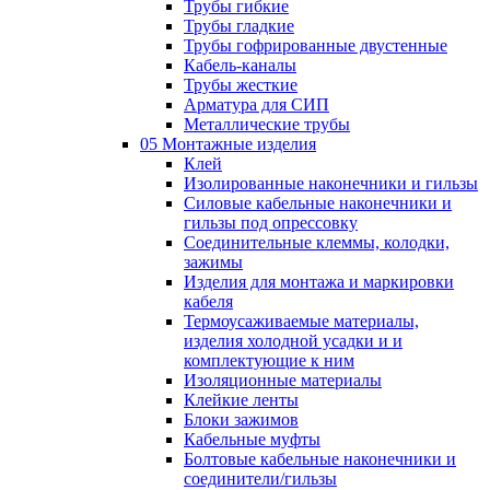
Трубы гибкие
Трубы гладкие
Трубы гофрированные двустенные
Кабель-каналы
Трубы жесткие
Арматура для СИП
Металлические трубы
05 Монтажные изделия
Клей
Изолированные наконечники и гильзы
Силовые кабельные наконечники и
гильзы под опрессовку
Соединительные клеммы, колодки,
зажимы
Изделия для монтажа и маркировки
кабеля
Термоусаживаемые материалы,
изделия холодной усадки и и
комплектующие к ним
Изоляционные материалы
Клейкие ленты
Блоки зажимов
Кабельные муфты
Болтовые кабельные наконечники и
соединители/гильзы