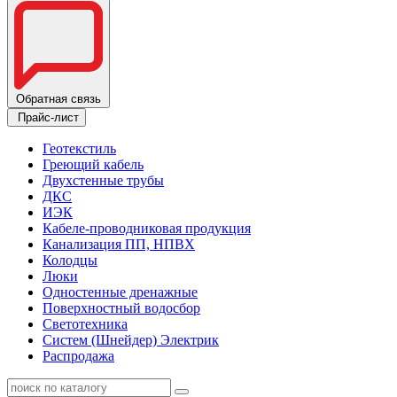
Обратная связь
Прайс-лист
Геотекстиль
Греющий кабель
Двухстенные трубы
ДКС
ИЭК
Кабеле-проводниковая продукция
Канализация ПП, НПВХ
Колодцы
Люки
Одностенные дренажные
Поверхностный водосбор
Светотехника
Систем (Шнейдер) Электрик
Распродажа