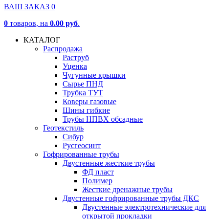
ВАШ ЗАКАЗ
0
0
товаров
, на
0.00 руб
.
КАТАЛОГ
Распродажа
Раструб
Уценка
Чугунные крышки
Сырье ПНД
Трубка ТУТ
Коверы газовые
Шины гибкие
Трубы НПВХ обсадные
Геотекстиль
Сибур
Русгеосинт
Гофрированные трубы
Двустенные жесткие трубы
ФД пласт
Полимер
Жесткие дренажные трубы
Двустенные гофрированные трубы ДКС
Двустенные электротехнические для
открытой прокладки