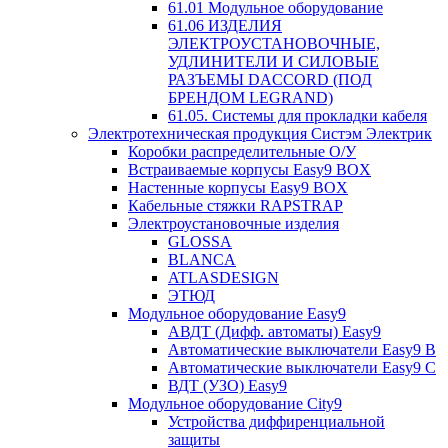
61.01 Модульное оборудование
61.06 ИЗДЕЛИЯ
ЭЛЕКТРОУСТАНОВОЧНЫЕ,
УДЛИНИТЕЛИ И СИЛОВЫЕ
РАЗЪЕМЫ DACCORD (ПОД
БРЕНДОМ LEGRAND)
61.05. Системы для прокладки кабеля
Электротехническая продукция Систэм Электрик
Коробки распределительные О/У
Встраиваемые корпусы Easy9 BOX
Настенные корпусы Easy9 BOX
Кабельные стяжки RAPSTRAP
Электроустановочные изделия
GLOSSA
BLANCA
ATLASDESIGN
ЭТЮД
Модульное оборудование Easy9
АВДТ (Дифф. автоматы) Easy9
Автоматические выключатели Easy9 В
Автоматические выключатели Easy9 С
ВДТ (УЗО) Easy9
Модульное оборудование City9
Устройства диффиренциальной
защиты