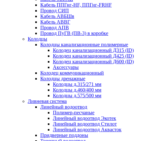
Кабель ППГнг-HF, ППГнг-FRHF
Провод СИП
Кабель АВБШв
Кабель АВВГ
Провод АПВ
Провод ПуГВ (ПВ-3) в коробке
Колодцы
Колодцы канализационные полимерные
Колодец канализационный Д315 (ID)
Колодец канализационный Д425 (ID)
Колодец канализационный Д600 (ID)
Аксессуары
Колодец коммуникационный
Колодцы дренажные
Колодцы д.315/271 мм
Колодцы д.460/400 мм
Колодцы д.575/500 мм
Ливневая система
Линейный водоотвод
Полимер-песчаные
Линейный водоотвод Экотек
Линейный водоотвод Стилот
Линейный водоотвод Аквасток
Придверные поддоны
Точечный водоотвод