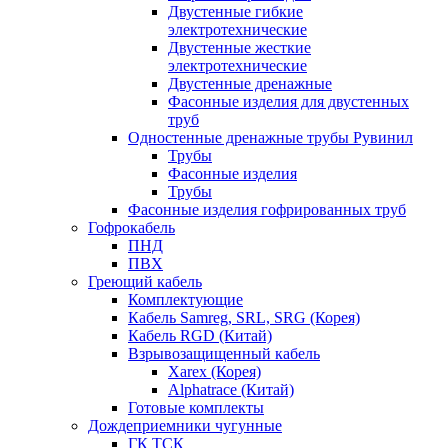
Двустенные гибкие
электротехнические
Двустенные жесткие
электротехнические
Двустенные дренажные
Фасонные изделия для двустенных
труб
Одностенные дренажные трубы Рувинил
Трубы
Фасонные изделия
Трубы
Фасонные изделия гофрированных труб
Гофрокабель
ПНД
ПВХ
Греющий кабель
Комплектующие
Кабель Samreg, SRL, SRG (Корея)
Кабель RGD (Китай)
Взрывозащищенный кабель
Xarex (Корея)
Alphatrace (Китай)
Готовые комплекты
Дождеприемники чугунные
ГК ТСК