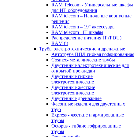
RAM Telecom - Универсальные шкафы
для ИТ-оборудования
RAM telecom – Напольные корпусные
решения
RAM telecom – 19" аксессуары
RAM telecom - IT шкафы
Распределение питания IT (PDU)
RAM fit
Трубы электротехнические и дренажные
Автотруба ППЛ гибкая гофрированная
Cosmec- металлические трубы
Двустенные электротехнические для
открытой прокладки
Двустенные гибкие
электротехнические
Двустенные жесткие
электротехнические
Двустенные дренажные
Фасонные изделия для двустенных
труб
Express - жесткие и армированные
трубы
Octopus - гибкие гофрированные
трубы
Электротруба