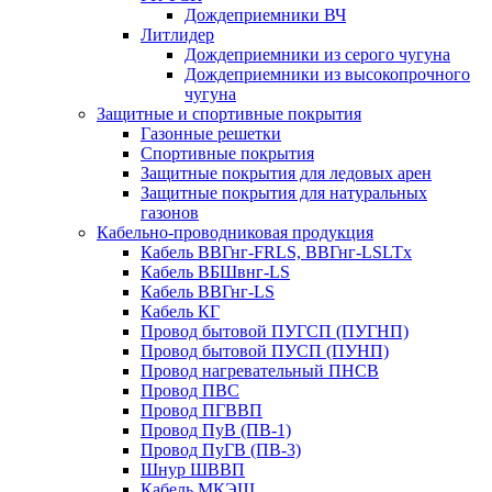
Дождеприемники ВЧ
Литлидер
Дождеприемники из серого чугуна
Дождеприемники из высокопрочного
чугуна
Защитные и спортивные покрытия
Газонные решетки
Спортивные покрытия
Защитные покрытия для ледовых арен
Защитные покрытия для натуральных
газонов
Кабельно-проводниковая продукция
Кабель ВВГнг-FRLS, ВВГнг-LSLTx
Кабель ВБШвнг-LS
Кабель ВВГнг-LS
Кабель КГ
Провод бытовой ПУГСП (ПУГНП)
Провод бытовой ПУСП (ПУНП)
Провод нагревательный ПНСВ
Провод ПВС
Провод ПГВВП
Провод ПуВ (ПВ-1)
Провод ПуГВ (ПВ-3)
Шнур ШВВП
Кабель МКЭШ