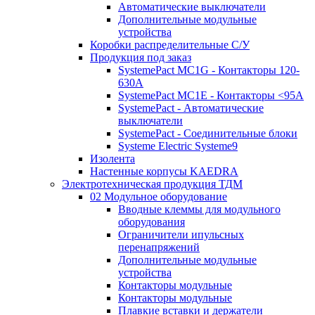
Автоматические выключатели
Дополнительные модульные
устройства
Коробки распределительные C/У
Продукция под заказ
SystemePact MC1G - Контакторы 120-
630A
SystemePact MC1E - Контакторы <95A
SystemePact - Автоматические
выключатели
SystemePact - Соединительные блоки
Systeme Electric Systeme9
Изолента
Настенные корпусы KAEDRA
Электротехническая продукция ТДМ
02 Модульное оборудование
Вводные клеммы для модульного
оборудования
Ограничители ипульсных
перенапряжений
Дополнительные модульные
устройства
Контакторы модульные
Контакторы модульные
Плавкие вставки и держатели