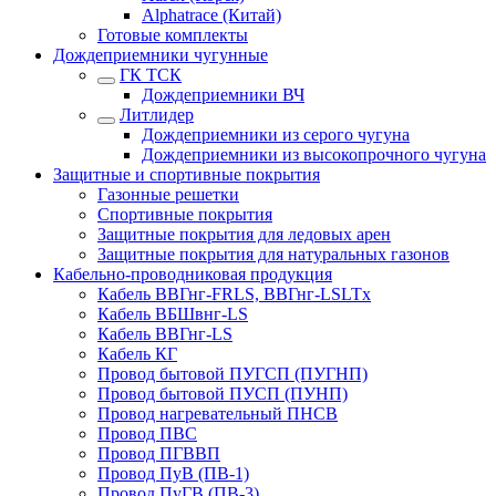
Alphatrace (Китай)
Готовые комплекты
Дождеприемники чугунные
ГК ТСК
Дождеприемники ВЧ
Литлидер
Дождеприемники из серого чугуна
Дождеприемники из высокопрочного чугуна
Защитные и спортивные покрытия
Газонные решетки
Спортивные покрытия
Защитные покрытия для ледовых арен
Защитные покрытия для натуральных газонов
Кабельно-проводниковая продукция
Кабель ВВГнг-FRLS, ВВГнг-LSLTx
Кабель ВБШвнг-LS
Кабель ВВГнг-LS
Кабель КГ
Провод бытовой ПУГСП (ПУГНП)
Провод бытовой ПУСП (ПУНП)
Провод нагревательный ПНСВ
Провод ПВС
Провод ПГВВП
Провод ПуВ (ПВ-1)
Провод ПуГВ (ПВ-3)