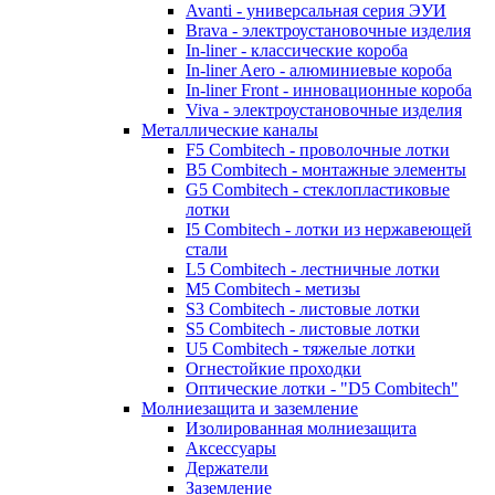
Avanti - универсальная серия ЭУИ
Brava - электроустановочные изделия
In-liner - классические короба
In-liner Aero - алюминиевые короба
In-liner Front - инновационные короба
Viva - электроустановочные изделия
Металлические каналы
F5 Combitech - проволочные лотки
B5 Combitech - монтажные элементы
G5 Combitech - стеклопластиковые
лотки
I5 Combitech - лотки из нержавеющей
стали
L5 Combitech - лестничные лотки
M5 Combitech - метизы
S3 Combitech - листовые лотки
S5 Combitech - листовые лотки
U5 Combitech - тяжелые лотки
Огнестойкие проходки
Оптические лотки - "D5 Combitech"
Молниезащита и заземление
Изолированная молниезащита
Аксессуары
Держатели
Заземление