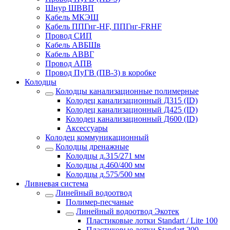
Шнур ШВВП
Кабель МКЭШ
Кабель ППГнг-HF, ППГнг-FRHF
Провод СИП
Кабель АВБШв
Кабель АВВГ
Провод АПВ
Провод ПуГВ (ПВ-3) в коробке
Колодцы
Колодцы канализационные полимерные
Колодец канализационный Д315 (ID)
Колодец канализационный Д425 (ID)
Колодец канализационный Д600 (ID)
Аксессуары
Колодец коммуникационный
Колодцы дренажные
Колодцы д.315/271 мм
Колодцы д.460/400 мм
Колодцы д.575/500 мм
Ливневая система
Линейный водоотвод
Полимер-песчаные
Линейный водоотвод Экотек
Пластиковые лотки Standart / Lite 100
Пластиковые лотки Standart 200