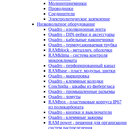
Молниеприемники
Проводники
Соединители
Электролитическое заземление
Низковольтное оборудование
Quadro - изоляционная лента
Quadro - DIN-рейки и аксессуары
Quadro - кабельные наконечники
Quadro - термоусаживаемая трубка
RAMblock - металлич. оболочки
RAMklima - система контроля
микроклимата
Quadro - перфорированный канал
RAMbase - пласт. модульн. щитки
Quadro - маркировка
Quadro - клеммные колодки
Conchiglia - шкафы из фибергласа
Quadro - промышленные разъемы
Quadro - хомуты
RAMbox - пластиковые корпуса IP67
из поликарбоната
Quadro - кнопки и выключатели
Quadro - клеммные зажимы
RAM power - решения для организации
систем распределения