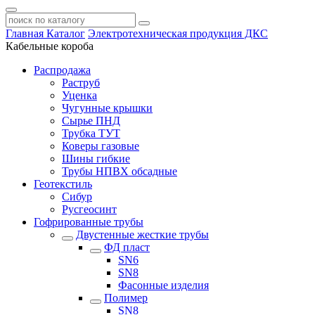
Главная
Каталог
Электротехническая продукция ДКС
Кабельные короба
Распродажа
Раструб
Уценка
Чугунные крышки
Сырье ПНД
Трубка ТУТ
Коверы газовые
Шины гибкие
Трубы НПВХ обсадные
Геотекстиль
Сибур
Русгеосинт
Гофрированные трубы
Двустенные жесткие трубы
ФД пласт
SN6
SN8
Фасонные изделия
Полимер
SN8