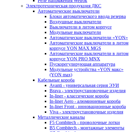
Реле напряжения Welrok
Электротехническая продукция ДКС
Автоматические выключатели
Блоки автоматического ввода резерва
Воздушные выключатели
Выключатели в литом корпусе
Модульные выключатели
Автоматические выключатели «YON»
Автоматические выключатели в литом
корпусе YON MAX MGS
Автоматические выключатели в литом
корпусе YON PRO MNX
Пускорегулирующая аппаратура
Модульные устройства «YON макс»
(YON max)
Кабельные короба
Avanti - универсальная серия ЭУИ
Brava - электроустановочные изделия
In-liner - классические короба
In-liner Aero - алюминиевые короба
In-liner Front - инновационные короба
Viva - электроустановочные изделия
Металлические каналы
F5 Combitech - проволочные лотки
B5 Combitech - монтажные элементы