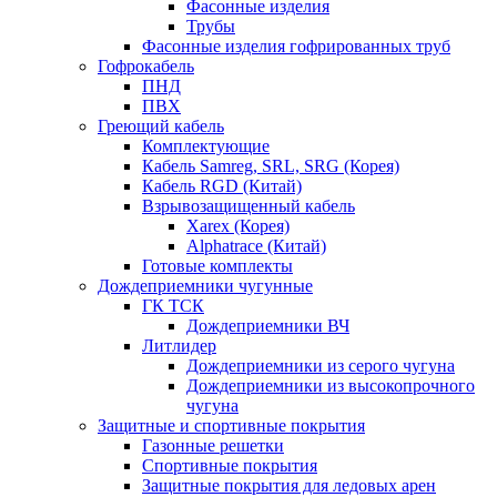
Фасонные изделия
Трубы
Фасонные изделия гофрированных труб
Гофрокабель
ПНД
ПВХ
Греющий кабель
Комплектующие
Кабель Samreg, SRL, SRG (Корея)
Кабель RGD (Китай)
Взрывозащищенный кабель
Xarex (Корея)
Alphatrace (Китай)
Готовые комплекты
Дождеприемники чугунные
ГК ТСК
Дождеприемники ВЧ
Литлидер
Дождеприемники из серого чугуна
Дождеприемники из высокопрочного
чугуна
Защитные и спортивные покрытия
Газонные решетки
Спортивные покрытия
Защитные покрытия для ледовых арен