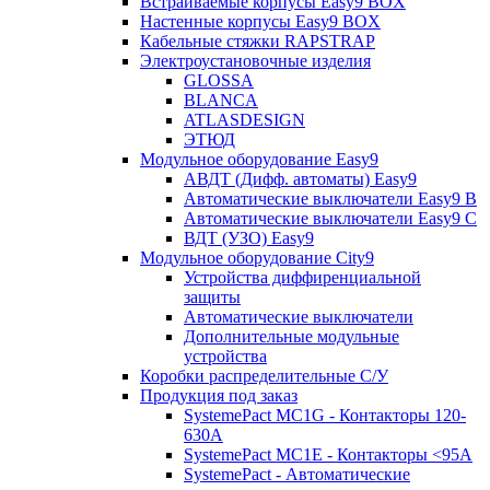
Встраиваемые корпусы Easy9 BOX
Настенные корпусы Easy9 BOX
Кабельные стяжки RAPSTRAP
Электроустановочные изделия
GLOSSA
BLANCA
ATLASDESIGN
ЭТЮД
Модульное оборудование Easy9
АВДТ (Дифф. автоматы) Easy9
Автоматические выключатели Easy9 В
Автоматические выключатели Easy9 С
ВДТ (УЗО) Easy9
Модульное оборудование City9
Устройства диффиренциальной
защиты
Автоматические выключатели
Дополнительные модульные
устройства
Коробки распределительные C/У
Продукция под заказ
SystemePact MC1G - Контакторы 120-
630A
SystemePact MC1E - Контакторы <95A
SystemePact - Автоматические