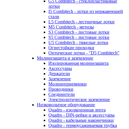
G5 Combitech - стеклопластиковые
лотки
I5 Combitech - лотки из нержавеющей
стали
L5 Combitech - лестничные лотки
M5 Combitech - метизы
S3 Combitech - листовые лотки
S5 Combitech - листовые лотки
U5 Combitech - тяжелые лотки
Огнестойкие проходки
Оптические лотки - "D5 Combitech"
Молниезащита и заземление
Изолированная молниезащита
Аксессуары
Держатели
Заземление
Молниеприемники
Проводники
Соединители
Электролитическое заземление
Низковольтное оборудование
Quadro - изоляционная лента
Quadro - DIN-рейки и аксессуары
Quadro - кабельные наконечники
Quadro - термоусаживаемая трубка