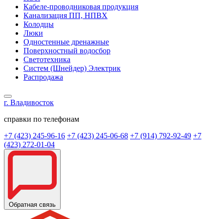
Кабеле-проводниковая продукция
Канализация ПП, НПВХ
Колодцы
Люки
Одностенные дренажные
Поверхностный водосбор
Светотехника
Систем (Шнейдер) Электрик
Распродажа
г. Владивосток
справки по телефонам
+7 (423) 245-96-16
+7 (423) 245-06-68
+7 (914) 792-92-49
+7
(423) 272-01-04
Обратная связь