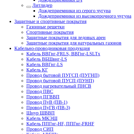
Литлидер
Дождеприемники из серого чугуна
Дождеприемники из высокопрочного чугуна
Защитные и спортивные покрытия
Газонные решетки
Спортивные покрытия
Защитные покрытия для ледовых арен
Защитные покрытия для натуральных газонов
Кабельно-проводниковая продукция
Кабель ВВГнг-FRLS, ВВГнг-LSLTx
Кабель ВБШвнг-LS
Кабель ВВГнг-LS
Кабель КГ
Провод бытовой ПУГСП (ПУГНП)
Провод бытовой ПУСП (ПУНП)
Провод нагревательный ПНСВ
Провод ПВС
Провод ПГВВП
Провод ПуВ (ПВ-1)
Провод ПуГВ (ПВ-3)
Шнур ШВВП
Кабель МКЭШ
Кабель ППГнг-HF, ППГнг-FRHF
Провод СИП