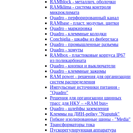
RAMblock - металлич. оболочки
RAMklima - система контроля
микроклимата
Quadro - перфорированный канал
RAMbase - пласт. модульн. щитки
Quadro - маркировка
Quadro - клеммные колодки
Conchiglia - шкафы из фибергласа
Quadro - промышленные разъемы
Quadro - хомуты
RAMbox - пластиковые корпуса IP67
из поликарбоната
Quadro - кнопки и выключатели
Quadro - клеммные зажимы
RAM power - решения для организации
систем распределения
Импульсные источники питания -
"Quadro"
Решения для организации шинных
трасс для НКУ – «RAM bus»
Quadro - шлейфы заземления
Клеммы на ДИН-рейку "Nuputuk"
Гибкие изолированные шины - "Media"
Трансформаторы тока
Пускорегулирующая аппаратура