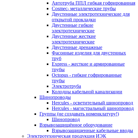
Автотруба ППЛ гибкая гофрированная
Cosmec- металлические трубы
Двустенные электротехнические для
открытой прокладки
Двустенные гибкие
электротехнические
Двустенные жесткие
электротехнические
Двустенные дренажные
Фасонные изделия для двустенных
труб
Express - жесткие и армированные
трубы
Octopus - гибкие гофрированные
трубы
Электротруба
Колодцы кабельной канализации
Шинопроводы
Hercules - осветительный шинопровод
Hercules - магистральный шинопровод
Группы (не создавать номенклатуру!)
Шинопровод
Взрывозащищённое оборудование
Взрывозащищенные кабельные вводы
Электротехническая продукция ИЭК