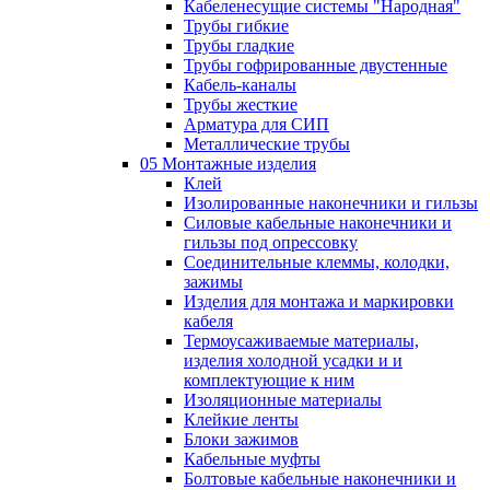
Кабеленесущие системы "Народная"
Трубы гибкие
Трубы гладкие
Трубы гофрированные двустенные
Кабель-каналы
Трубы жесткие
Арматура для СИП
Металлические трубы
05 Монтажные изделия
Клей
Изолированные наконечники и гильзы
Силовые кабельные наконечники и
гильзы под опрессовку
Соединительные клеммы, колодки,
зажимы
Изделия для монтажа и маркировки
кабеля
Термоусаживаемые материалы,
изделия холодной усадки и и
комплектующие к ним
Изоляционные материалы
Клейкие ленты
Блоки зажимов
Кабельные муфты
Болтовые кабельные наконечники и