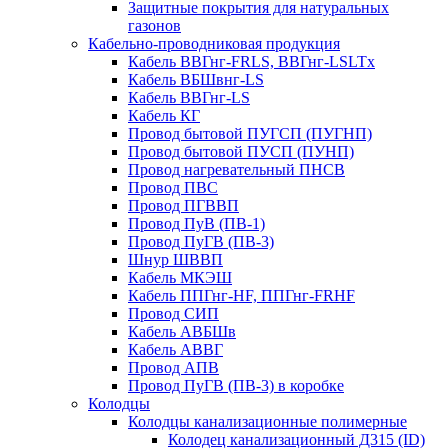
Защитные покрытия для натуральных
газонов
Кабельно-проводниковая продукция
Кабель ВВГнг-FRLS, ВВГнг-LSLTx
Кабель ВБШвнг-LS
Кабель ВВГнг-LS
Кабель КГ
Провод бытовой ПУГСП (ПУГНП)
Провод бытовой ПУСП (ПУНП)
Провод нагревательный ПНСВ
Провод ПВС
Провод ПГВВП
Провод ПуВ (ПВ-1)
Провод ПуГВ (ПВ-3)
Шнур ШВВП
Кабель МКЭШ
Кабель ППГнг-HF, ППГнг-FRHF
Провод СИП
Кабель АВБШв
Кабель АВВГ
Провод АПВ
Провод ПуГВ (ПВ-3) в коробке
Колодцы
Колодцы канализационные полимерные
Колодец канализационный Д315 (ID)