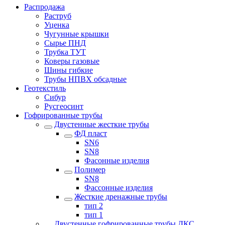
Распродажа
Раструб
Уценка
Чугунные крышки
Сырье ПНД
Трубка ТУТ
Коверы газовые
Шины гибкие
Трубы НПВХ обсадные
Геотекстиль
Сибур
Русгеосинт
Гофрированные трубы
Двустенные жесткие трубы
ФД пласт
SN6
SN8
Фасонные изделия
Полимер
SN8
Фассонные изделия
Жесткие дренажные трубы
тип 2
тип 1
Двустенные гофрированные трубы ДКС