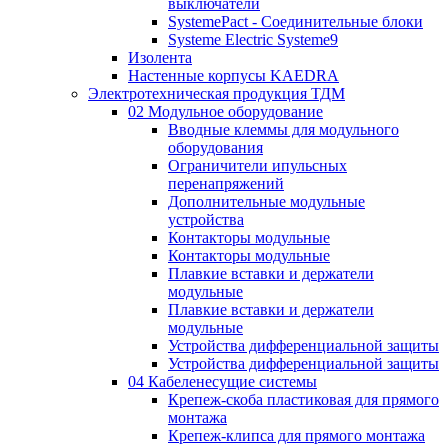
выключатели
SystemePact - Соединительные блоки
Systeme Electric Systeme9
Изолента
Настенные корпусы KAEDRA
Электротехническая продукция ТДМ
02 Модульное оборудование
Вводные клеммы для модульного
оборудования
Ограничители ипульсных
перенапряжений
Дополнительные модульные
устройства
Контакторы модульные
Контакторы модульные
Плавкие вставки и держатели
модульные
Плавкие вставки и держатели
модульные
Устройства дифференциальной защиты
Устройства дифференциальной защиты
04 Кабеленесущие системы
Крепеж-скоба пластиковая для прямого
монтажа
Крепеж-клипса для прямого монтажа