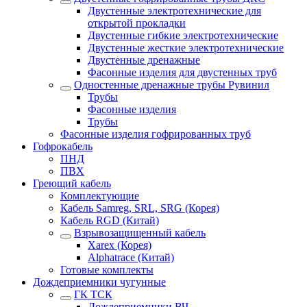
Двустенные электротехнические для
открытой прокладки
Двустенные гибкие электротехнические
Двустенные жесткие электротехнические
Двустенные дренажные
Фасонные изделия для двустенных труб
Одностенные дренажные трубы Рувинил
Трубы
Фасонные изделия
Трубы
Фасонные изделия гофрированных труб
Гофрокабель
ПНД
ПВХ
Греющий кабель
Комплектующие
Кабель Samreg, SRL, SRG (Корея)
Кабель RGD (Китай)
Взрывозащищенный кабель
Xarex (Корея)
Alphatrace (Китай)
Готовые комплекты
Дождеприемники чугунные
ГК ТСК
Дождеприемники ВЧ