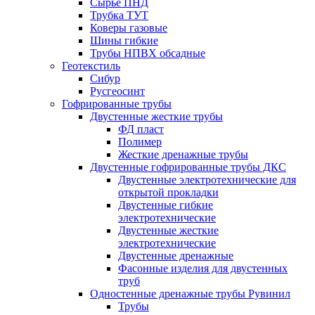
Сырье ПНД
Трубка ТУТ
Коверы газовые
Шины гибкие
Трубы НПВХ обсадные
Геотекстиль
Сибур
Русгеосинт
Гофрированные трубы
Двустенные жесткие трубы
ФД пласт
Полимер
Жесткие дренажные трубы
Двустенные гофрированные трубы ДКС
Двустенные электротехнические для
открытой прокладки
Двустенные гибкие
электротехнические
Двустенные жесткие
электротехнические
Двустенные дренажные
Фасонные изделия для двустенных
труб
Одностенные дренажные трубы Рувинил
Трубы