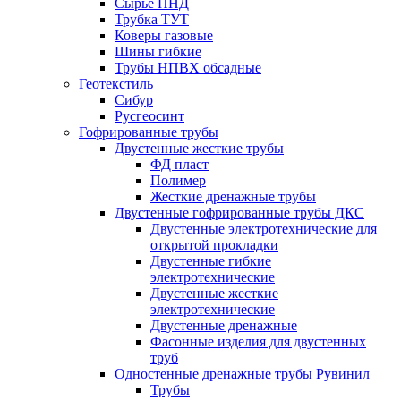
Сырье ПНД
Трубка ТУТ
Коверы газовые
Шины гибкие
Трубы НПВХ обсадные
Геотекстиль
Сибур
Русгеосинт
Гофрированные трубы
Двустенные жесткие трубы
ФД пласт
Полимер
Жесткие дренажные трубы
Двустенные гофрированные трубы ДКС
Двустенные электротехнические для
открытой прокладки
Двустенные гибкие
электротехнические
Двустенные жесткие
электротехнические
Двустенные дренажные
Фасонные изделия для двустенных
труб
Одностенные дренажные трубы Рувинил
Трубы