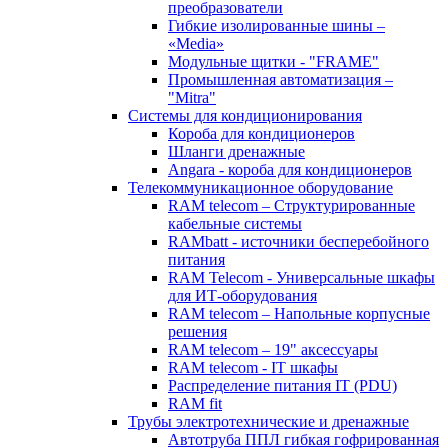
преобразователи
Гибкие изолированные шины –
«Media»
Модульные щитки - "FRAME"
Промышленная автоматизация –
"Mitra"
Системы для кондиционирования
Короба для кондиционеров
Шланги дренажные
Angara - короба для кондиционеров
Телекоммуникационное оборудование
RAM telecom – Структурированные
кабельные системы
RAMbatt - источники бесперебойного
питания
RAM Telecom - Универсальные шкафы
для ИТ-оборудования
RAM telecom – Напольные корпусные
решения
RAM telecom – 19" аксессуары
RAM telecom - IT шкафы
Распределение питания IT (PDU)
RAM fit
Трубы электротехнические и дренажные
Автотруба ППЛ гибкая гофрированная