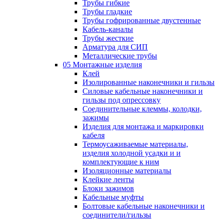
Трубы гибкие
Трубы гладкие
Трубы гофрированные двустенные
Кабель-каналы
Трубы жесткие
Арматура для СИП
Металлические трубы
05 Монтажные изделия
Клей
Изолированные наконечники и гильзы
Силовые кабельные наконечники и
гильзы под опрессовку
Соединительные клеммы, колодки,
зажимы
Изделия для монтажа и маркировки
кабеля
Термоусаживаемые материалы,
изделия холодной усадки и и
комплектующие к ним
Изоляционные материалы
Клейкие ленты
Блоки зажимов
Кабельные муфты
Болтовые кабельные наконечники и
соединители/гильзы