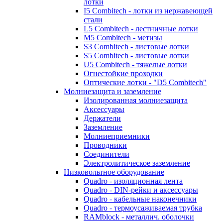
лотки
I5 Combitech - лотки из нержавеющей
стали
L5 Combitech - лестничные лотки
M5 Combitech - метизы
S3 Combitech - листовые лотки
S5 Combitech - листовые лотки
U5 Combitech - тяжелые лотки
Огнестойкие проходки
Оптические лотки - "D5 Combitech"
Молниезащита и заземление
Изолированная молниезащита
Аксессуары
Держатели
Заземление
Молниеприемники
Проводники
Соединители
Электролитическое заземление
Низковольтное оборудование
Quadro - изоляционная лента
Quadro - DIN-рейки и аксессуары
Quadro - кабельные наконечники
Quadro - термоусаживаемая трубка
RAMblock - металлич. оболочки