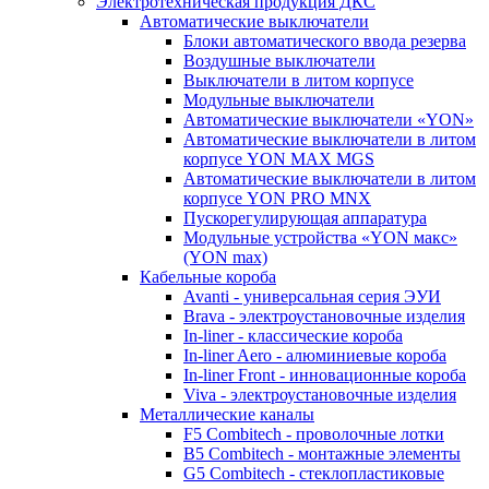
Электротехническая продукция ДКС
Автоматические выключатели
Блоки автоматического ввода резерва
Воздушные выключатели
Выключатели в литом корпусе
Модульные выключатели
Автоматические выключатели «YON»
Автоматические выключатели в литом
корпусе YON MAX MGS
Автоматические выключатели в литом
корпусе YON PRO MNX
Пускорегулирующая аппаратура
Модульные устройства «YON макс»
(YON max)
Кабельные короба
Avanti - универсальная серия ЭУИ
Brava - электроустановочные изделия
In-liner - классические короба
In-liner Aero - алюминиевые короба
In-liner Front - инновационные короба
Viva - электроустановочные изделия
Металлические каналы
F5 Combitech - проволочные лотки
B5 Combitech - монтажные элементы
G5 Combitech - стеклопластиковые