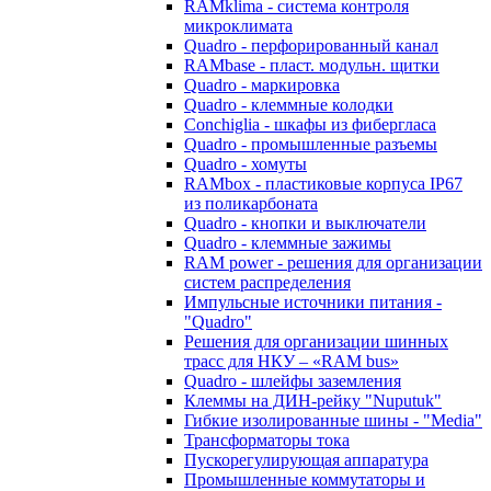
RAMklima - система контроля
микроклимата
Quadro - перфорированный канал
RAMbase - пласт. модульн. щитки
Quadro - маркировка
Quadro - клеммные колодки
Conchiglia - шкафы из фибергласа
Quadro - промышленные разъемы
Quadro - хомуты
RAMbox - пластиковые корпуса IP67
из поликарбоната
Quadro - кнопки и выключатели
Quadro - клеммные зажимы
RAM power - решения для организации
систем распределения
Импульсные источники питания -
"Quadro"
Решения для организации шинных
трасс для НКУ – «RAM bus»
Quadro - шлейфы заземления
Клеммы на ДИН-рейку "Nuputuk"
Гибкие изолированные шины - "Media"
Трансформаторы тока
Пускорегулирующая аппаратура
Промышленные коммутаторы и