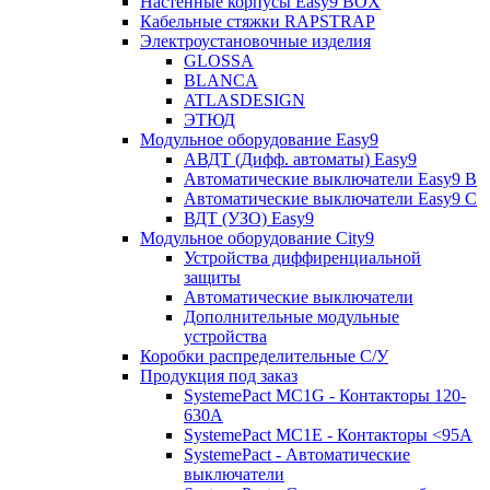
Настенные корпусы Easy9 BOX
Кабельные стяжки RAPSTRAP
Электроустановочные изделия
GLOSSA
BLANCA
ATLASDESIGN
ЭТЮД
Модульное оборудование Easy9
АВДТ (Дифф. автоматы) Easy9
Автоматические выключатели Easy9 В
Автоматические выключатели Easy9 С
ВДТ (УЗО) Easy9
Модульное оборудование City9
Устройства диффиренциальной
защиты
Автоматические выключатели
Дополнительные модульные
устройства
Коробки распределительные C/У
Продукция под заказ
SystemePact MC1G - Контакторы 120-
630A
SystemePact MC1E - Контакторы <95A
SystemePact - Автоматические
выключатели