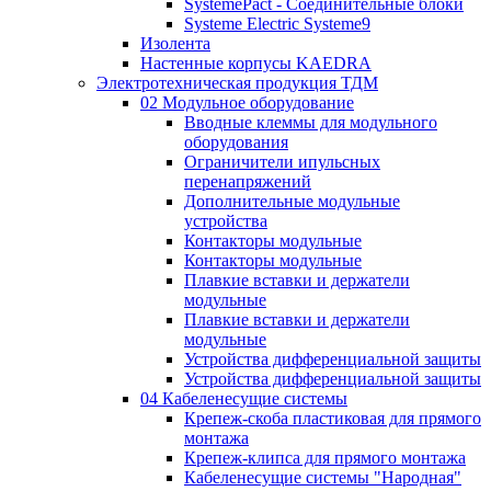
SystemePact - Соединительные блоки
Systeme Electric Systeme9
Изолента
Настенные корпусы KAEDRA
Электротехническая продукция ТДМ
02 Модульное оборудование
Вводные клеммы для модульного
оборудования
Ограничители ипульсных
перенапряжений
Дополнительные модульные
устройства
Контакторы модульные
Контакторы модульные
Плавкие вставки и держатели
модульные
Плавкие вставки и держатели
модульные
Устройства дифференциальной защиты
Устройства дифференциальной защиты
04 Кабеленесущие системы
Крепеж-скоба пластиковая для прямого
монтажа
Крепеж-клипса для прямого монтажа
Кабеленесущие системы "Народная"