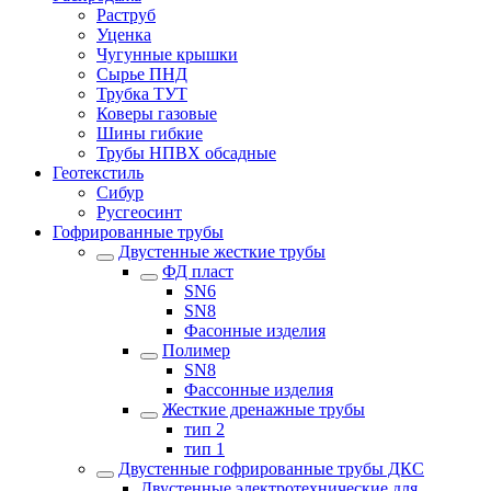
Раструб
Уценка
Чугунные крышки
Сырье ПНД
Трубка ТУТ
Коверы газовые
Шины гибкие
Трубы НПВХ обсадные
Геотекстиль
Сибур
Русгеосинт
Гофрированные трубы
Двустенные жесткие трубы
ФД пласт
SN6
SN8
Фасонные изделия
Полимер
SN8
Фассонные изделия
Жесткие дренажные трубы
тип 2
тип 1
Двустенные гофрированные трубы ДКС
Двустенные электротехнические для