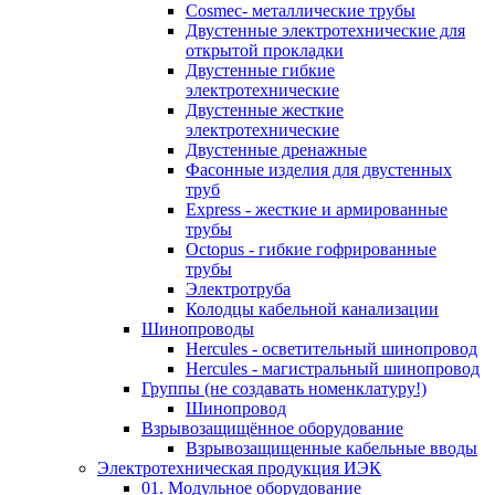
Cosmec- металлические трубы
Двустенные электротехнические для
открытой прокладки
Двустенные гибкие
электротехнические
Двустенные жесткие
электротехнические
Двустенные дренажные
Фасонные изделия для двустенных
труб
Express - жесткие и армированные
трубы
Octopus - гибкие гофрированные
трубы
Электротруба
Колодцы кабельной канализации
Шинопроводы
Hercules - осветительный шинопровод
Hercules - магистральный шинопровод
Группы (не создавать номенклатуру!)
Шинопровод
Взрывозащищённое оборудование
Взрывозащищенные кабельные вводы
Электротехническая продукция ИЭК
01. Модульное оборудование