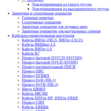
Дождеприемники из серого чугуна
Дождеприемники из высокопрочного чугуна
Защитные и спортивные покрытия
Газонные решетки
Спортивные покрытия
Защитные покрытия для ледовых арен
Защитные покрытия для натуральных газонов
Кабельно-проводниковая продукция
Кабель ВВГнг-FRLS, ВВГнг-LSLTx
Кабель ВБШвнг-LS
Кабель ВВГнг-LS
Кабель КГ
Провод бытовой ПУГСП (ПУГНП)
Провод бытовой ПУСП (ПУНП)
Провод нагревательный ПНСВ
Провод ПВС
Провод ПГВВП
Провод ПуВ (ПВ-1)
Провод ПуГВ (ПВ-3)
Шнур ШВВП
Кабель МКЭШ
Кабель ППГнг-HF, ППГнг-FRHF
Провод СИП
Кабель АВБШв