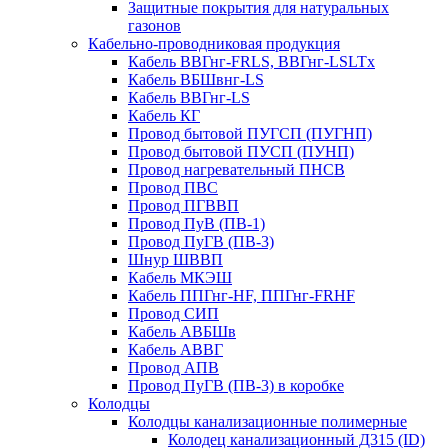
Защитные покрытия для натуральных
газонов
Кабельно-проводниковая продукция
Кабель ВВГнг-FRLS, ВВГнг-LSLTx
Кабель ВБШвнг-LS
Кабель ВВГнг-LS
Кабель КГ
Провод бытовой ПУГСП (ПУГНП)
Провод бытовой ПУСП (ПУНП)
Провод нагревательный ПНСВ
Провод ПВС
Провод ПГВВП
Провод ПуВ (ПВ-1)
Провод ПуГВ (ПВ-3)
Шнур ШВВП
Кабель МКЭШ
Кабель ППГнг-HF, ППГнг-FRHF
Провод СИП
Кабель АВБШв
Кабель АВВГ
Провод АПВ
Провод ПуГВ (ПВ-3) в коробке
Колодцы
Колодцы канализационные полимерные
Колодец канализационный Д315 (ID)