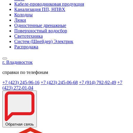
Кабеле-проводниковая продукция
Канализация ПП, НПВХ
Колодцы
Люки
Одностенные дренажные
Поверхностный водосбор
Светотехника
Систем (Шнейдер) Электрик
Распродажа
г. Владивосток
справки по телефонам
+7 (423) 245-96-16
+7 (423) 245-06-68
+7 (914) 792-92-49
+7
(423) 272-01-04
Обратная связь