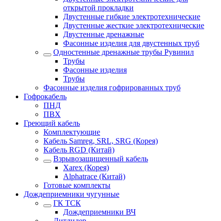
открытой прокладки
Двустенные гибкие электротехнические
Двустенные жесткие электротехнические
Двустенные дренажные
Фасонные изделия для двустенных труб
Одностенные дренажные трубы Рувинил
Трубы
Фасонные изделия
Трубы
Фасонные изделия гофрированных труб
Гофрокабель
ПНД
ПВХ
Греющий кабель
Комплектующие
Кабель Samreg, SRL, SRG (Корея)
Кабель RGD (Китай)
Взрывозащищенный кабель
Xarex (Корея)
Alphatrace (Китай)
Готовые комплекты
Дождеприемники чугунные
ГК ТСК
Дождеприемники ВЧ
Литлидер