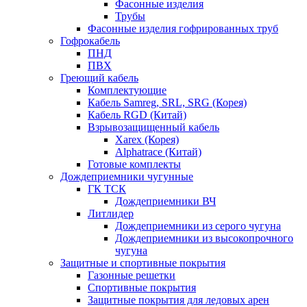
Фасонные изделия
Трубы
Фасонные изделия гофрированных труб
Гофрокабель
ПНД
ПВХ
Греющий кабель
Комплектующие
Кабель Samreg, SRL, SRG (Корея)
Кабель RGD (Китай)
Взрывозащищенный кабель
Xarex (Корея)
Alphatrace (Китай)
Готовые комплекты
Дождеприемники чугунные
ГК ТСК
Дождеприемники ВЧ
Литлидер
Дождеприемники из серого чугуна
Дождеприемники из высокопрочного
чугуна
Защитные и спортивные покрытия
Газонные решетки
Спортивные покрытия
Защитные покрытия для ледовых арен