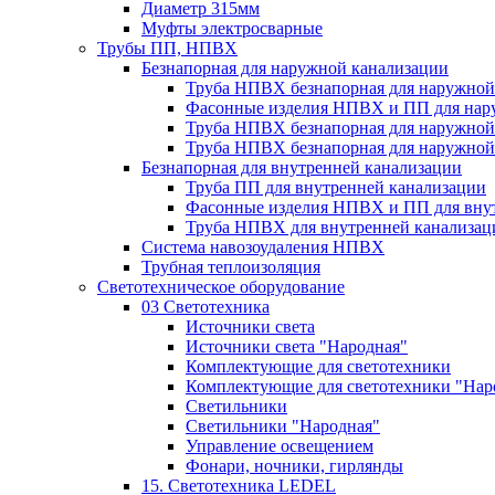
Диаметр 315мм
Муфты электросварные
Трубы ПП, НПВХ
Безнапорная для наружной канализации
Труба НПВХ безнапорная для наружной
Фасонные изделия НПВХ и ПП для нар
Труба НПВХ безнапорная для наружной
Труба НПВХ безнапорная для наружной
Безнапорная для внутренней канализации
Труба ПП для внутренней канализации
Фасонные изделия НПВХ и ПП для вну
Труба НПВХ для внутренней канализац
Система навозоудаления НПВХ
Трубная теплоизоляция
Светотехническое оборудование
03 Светотехника
Источники света
Источники света "Народная"
Комплектующие для светотехники
Комплектующие для светотехники "Нар
Светильники
Светильники "Народная"
Управление освещением
Фонари, ночники, гирлянды
15. Светотехника LEDEL