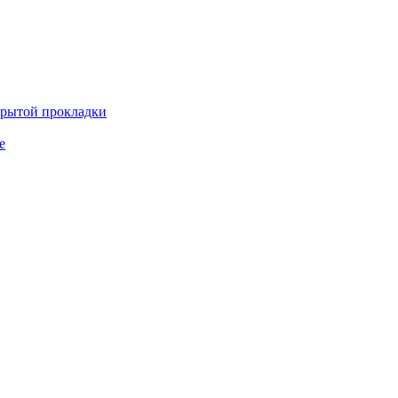
крытой прокладки
е