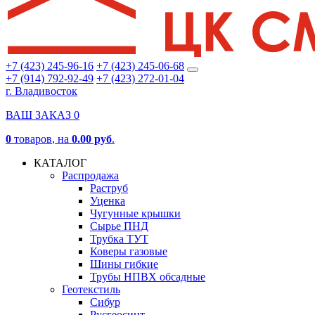
+7 (423) 245-96-16
+7 (423) 245-06-68
+7 (914) 792-92-49
+7 (423) 272-01-04
г. Владивосток
ВАШ ЗАКАЗ
0
0
товаров
, на
0.00 руб
.
КАТАЛОГ
Распродажа
Раструб
Уценка
Чугунные крышки
Сырье ПНД
Трубка ТУТ
Коверы газовые
Шины гибкие
Трубы НПВХ обсадные
Геотекстиль
Сибур
Русгеосинт