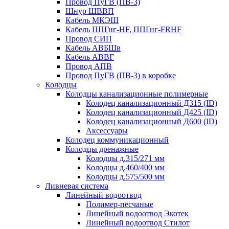
Провод ПуГВ (ПВ-3)
Шнур ШВВП
Кабель МКЭШ
Кабель ППГнг-HF, ППГнг-FRHF
Провод СИП
Кабель АВБШв
Кабель АВВГ
Провод АПВ
Провод ПуГВ (ПВ-3) в коробке
Колодцы
Колодцы канализационные полимерные
Колодец канализационный Д315 (ID)
Колодец канализационный Д425 (ID)
Колодец канализационный Д600 (ID)
Аксессуары
Колодец коммуникационный
Колодцы дренажные
Колодцы д.315/271 мм
Колодцы д.460/400 мм
Колодцы д.575/500 мм
Ливневая система
Линейный водоотвод
Полимер-песчаные
Линейный водоотвод Экотек
Линейный водоотвод Стилот