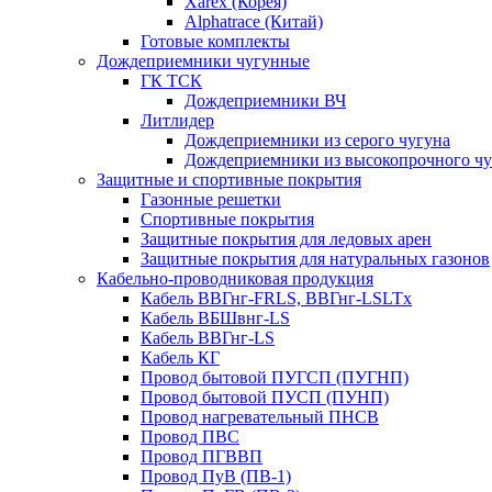
Xarex (Корея)
Alphatrace (Китай)
Готовые комплекты
Дождеприемники чугунные
ГК ТСК
Дождеприемники ВЧ
Литлидер
Дождеприемники из серого чугуна
Дождеприемники из высокопрочного чу
Защитные и спортивные покрытия
Газонные решетки
Спортивные покрытия
Защитные покрытия для ледовых арен
Защитные покрытия для натуральных газонов
Кабельно-проводниковая продукция
Кабель ВВГнг-FRLS, ВВГнг-LSLTx
Кабель ВБШвнг-LS
Кабель ВВГнг-LS
Кабель КГ
Провод бытовой ПУГСП (ПУГНП)
Провод бытовой ПУСП (ПУНП)
Провод нагревательный ПНСВ
Провод ПВС
Провод ПГВВП
Провод ПуВ (ПВ-1)