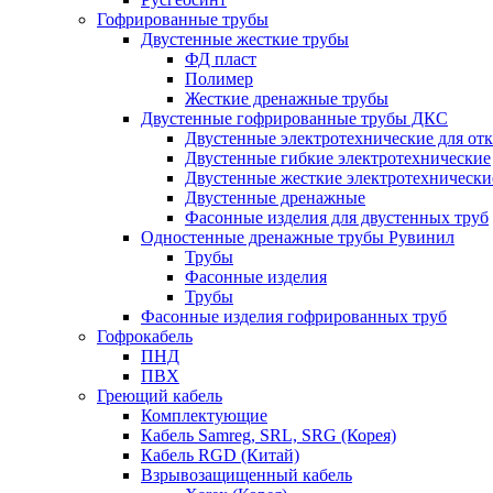
Гофрированные трубы
Двустенные жесткие трубы
ФД пласт
Полимер
Жесткие дренажные трубы
Двустенные гофрированные трубы ДКС
Двустенные электротехнические для от
Двустенные гибкие электротехнические
Двустенные жесткие электротехнически
Двустенные дренажные
Фасонные изделия для двустенных труб
Одностенные дренажные трубы Рувинил
Трубы
Фасонные изделия
Трубы
Фасонные изделия гофрированных труб
Гофрокабель
ПНД
ПВХ
Греющий кабель
Комплектующие
Кабель Samreg, SRL, SRG (Корея)
Кабель RGD (Китай)
Взрывозащищенный кабель