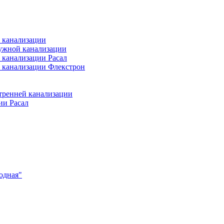
 канализации
ужной канализации
 канализации Расал
 канализации Флекстрон
тренней канализации
ии Расал
одная"