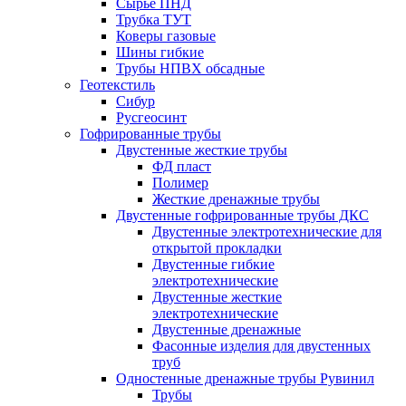
Сырье ПНД
Трубка ТУТ
Коверы газовые
Шины гибкие
Трубы НПВХ обсадные
Геотекстиль
Сибур
Русгеосинт
Гофрированные трубы
Двустенные жесткие трубы
ФД пласт
Полимер
Жесткие дренажные трубы
Двустенные гофрированные трубы ДКС
Двустенные электротехнические для
открытой прокладки
Двустенные гибкие
электротехнические
Двустенные жесткие
электротехнические
Двустенные дренажные
Фасонные изделия для двустенных
труб
Одностенные дренажные трубы Рувинил
Трубы