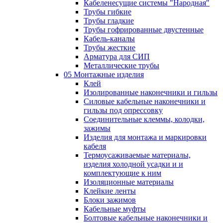
Кабеленесущие системы "Народная"
Трубы гибкие
Трубы гладкие
Трубы гофрированные двустенные
Кабель-каналы
Трубы жесткие
Арматура для СИП
Металлические трубы
05 Монтажные изделия
Клей
Изолированные наконечники и гильзы
Силовые кабельные наконечники и
гильзы под опрессовку
Соединительные клеммы, колодки,
зажимы
Изделия для монтажа и маркировки
кабеля
Термоусаживаемые материалы,
изделия холодной усадки и и
комплектующие к ним
Изоляционные материалы
Клейкие ленты
Блоки зажимов
Кабельные муфты
Болтовые кабельные наконечники и