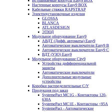
Встраиваемые корпусы Easy9 BOX
Настенные корпусы Easy9 BOX
Кабельные стяжки RAPSTRAP
Электроустановочные изделия
GLOSSA
BLANCA
ATLASDESIGN
ЭТЮД
Модульное оборудование Easy9
АВДТ (Дифф. автоматы) Easy9
Автоматические выключатели Easy9 В
Автоматические выключатели Easy9 С
ВДТ (УЗО) Easy9
Модульное оборудование City9
Устройства диффиренциальной
защиты
Автоматические выключатели
Дополнительные модульные
устройства
Коробки распределительные C/У
Продукция под заказ
SystemePact MC1G - Контакторы 120-
630A
SystemePact MC1E - Контакторы <95A
SystemePact - Автоматические