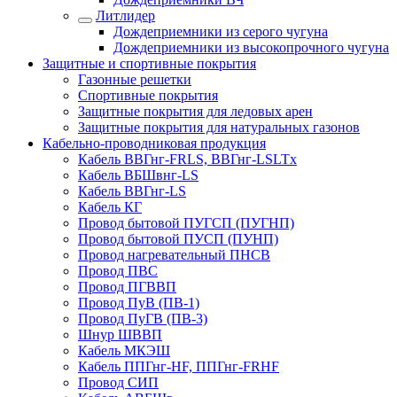
Литлидер
Дождеприемники из серого чугуна
Дождеприемники из высокопрочного чугуна
Защитные и спортивные покрытия
Газонные решетки
Спортивные покрытия
Защитные покрытия для ледовых арен
Защитные покрытия для натуральных газонов
Кабельно-проводниковая продукция
Кабель ВВГнг-FRLS, ВВГнг-LSLTx
Кабель ВБШвнг-LS
Кабель ВВГнг-LS
Кабель КГ
Провод бытовой ПУГСП (ПУГНП)
Провод бытовой ПУСП (ПУНП)
Провод нагревательный ПНСВ
Провод ПВС
Провод ПГВВП
Провод ПуВ (ПВ-1)
Провод ПуГВ (ПВ-3)
Шнур ШВВП
Кабель МКЭШ
Кабель ППГнг-HF, ППГнг-FRHF
Провод СИП