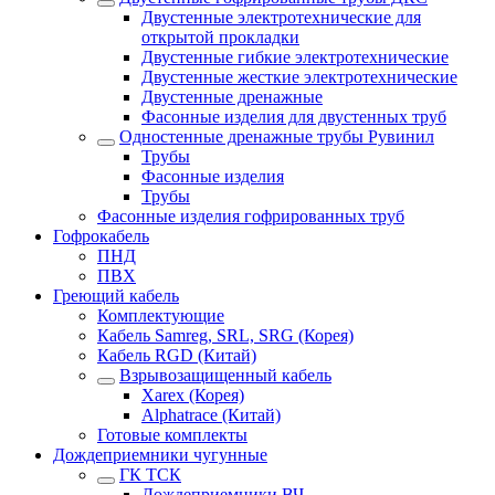
Двустенные электротехнические для
открытой прокладки
Двустенные гибкие электротехнические
Двустенные жесткие электротехнические
Двустенные дренажные
Фасонные изделия для двустенных труб
Одностенные дренажные трубы Рувинил
Трубы
Фасонные изделия
Трубы
Фасонные изделия гофрированных труб
Гофрокабель
ПНД
ПВХ
Греющий кабель
Комплектующие
Кабель Samreg, SRL, SRG (Корея)
Кабель RGD (Китай)
Взрывозащищенный кабель
Xarex (Корея)
Alphatrace (Китай)
Готовые комплекты
Дождеприемники чугунные
ГК ТСК
Дождеприемники ВЧ