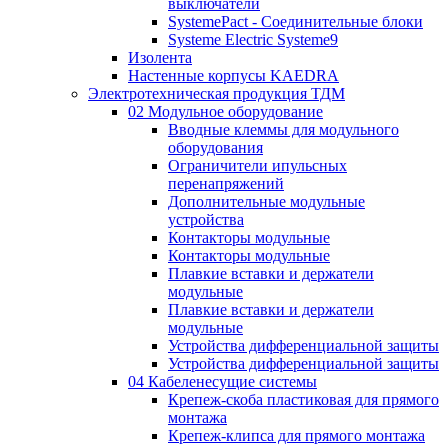
выключатели
SystemePact - Соединительные блоки
Systeme Electric Systeme9
Изолента
Настенные корпусы KAEDRA
Электротехническая продукция ТДМ
02 Модульное оборудование
Вводные клеммы для модульного
оборудования
Ограничители ипульсных
перенапряжений
Дополнительные модульные
устройства
Контакторы модульные
Контакторы модульные
Плавкие вставки и держатели
модульные
Плавкие вставки и держатели
модульные
Устройства дифференциальной защиты
Устройства дифференциальной защиты
04 Кабеленесущие системы
Крепеж-скоба пластиковая для прямого
монтажа
Крепеж-клипса для прямого монтажа