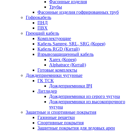
Фасонные изделия
Трубы
Фасонные изделия гофрированных труб
Гофрокабель
ПНД
ПВХ
Греющий кабель
Комплектующие
Кабель Samreg, SRL, SRG (Корея)
Кабель RGD (Китай)
Взрывозащищенный кабель
Xarex (Корея)
Alphatrace (Китай)
Готовые комплекты
Дождеприемники чугунные
ГК ТСК
Дождеприемники ВЧ
Литлидер
Дождеприемники из серого чугуна
Дождеприемники из высокопрочного
чугуна
Защитные и спортивные покрытия
Газонные решетки
Спортивные покрытия
Защитные покрытия для ледовых арен