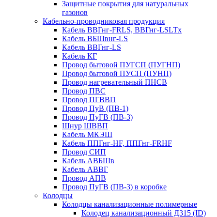
Защитные покрытия для натуральных
газонов
Кабельно-проводниковая продукция
Кабель ВВГнг-FRLS, ВВГнг-LSLTx
Кабель ВБШвнг-LS
Кабель ВВГнг-LS
Кабель КГ
Провод бытовой ПУГСП (ПУГНП)
Провод бытовой ПУСП (ПУНП)
Провод нагревательный ПНСВ
Провод ПВС
Провод ПГВВП
Провод ПуВ (ПВ-1)
Провод ПуГВ (ПВ-3)
Шнур ШВВП
Кабель МКЭШ
Кабель ППГнг-HF, ППГнг-FRHF
Провод СИП
Кабель АВБШв
Кабель АВВГ
Провод АПВ
Провод ПуГВ (ПВ-3) в коробке
Колодцы
Колодцы канализационные полимерные
Колодец канализационный Д315 (ID)