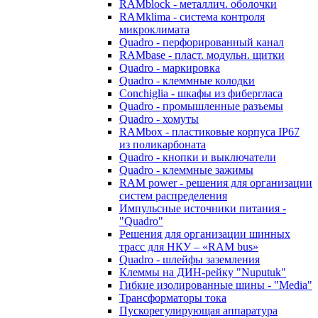
RAMblock - металлич. оболочки
RAMklima - система контроля
микроклимата
Quadro - перфорированный канал
RAMbase - пласт. модульн. щитки
Quadro - маркировка
Quadro - клеммные колодки
Conchiglia - шкафы из фибергласа
Quadro - промышленные разъемы
Quadro - хомуты
RAMbox - пластиковые корпуса IP67
из поликарбоната
Quadro - кнопки и выключатели
Quadro - клеммные зажимы
RAM power - решения для организации
систем распределения
Импульсные источники питания -
"Quadro"
Решения для организации шинных
трасс для НКУ – «RAM bus»
Quadro - шлейфы заземления
Клеммы на ДИН-рейку "Nuputuk"
Гибкие изолированные шины - "Media"
Трансформаторы тока
Пускорегулирующая аппаратура