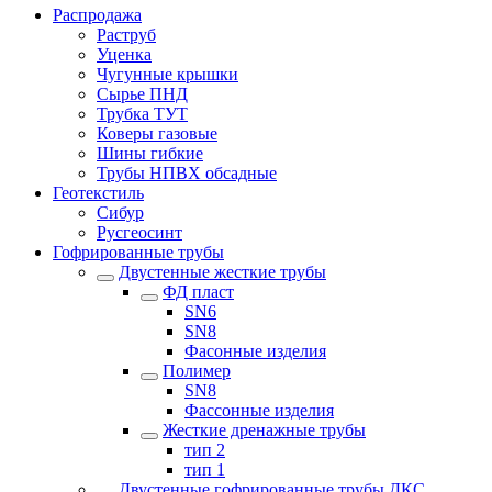
Распродажа
Раструб
Уценка
Чугунные крышки
Сырье ПНД
Трубка ТУТ
Коверы газовые
Шины гибкие
Трубы НПВХ обсадные
Геотекстиль
Сибур
Русгеосинт
Гофрированные трубы
Двустенные жесткие трубы
ФД пласт
SN6
SN8
Фасонные изделия
Полимер
SN8
Фассонные изделия
Жесткие дренажные трубы
тип 2
тип 1
Двустенные гофрированные трубы ДКС