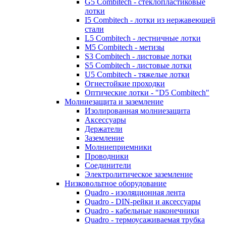
G5 Combitech - стеклопластиковые
лотки
I5 Combitech - лотки из нержавеющей
стали
L5 Combitech - лестничные лотки
M5 Combitech - метизы
S3 Combitech - листовые лотки
S5 Combitech - листовые лотки
U5 Combitech - тяжелые лотки
Огнестойкие проходки
Оптические лотки - "D5 Combitech"
Молниезащита и заземление
Изолированная молниезащита
Аксессуары
Держатели
Заземление
Молниеприемники
Проводники
Соединители
Электролитическое заземление
Низковольтное оборудование
Quadro - изоляционная лента
Quadro - DIN-рейки и аксессуары
Quadro - кабельные наконечники
Quadro - термоусаживаемая трубка