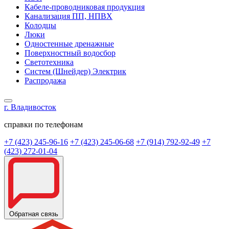
Кабеле-проводниковая продукция
Канализация ПП, НПВХ
Колодцы
Люки
Одностенные дренажные
Поверхностный водосбор
Светотехника
Систем (Шнейдер) Электрик
Распродажа
г. Владивосток
справки по телефонам
+7 (423) 245-96-16
+7 (423) 245-06-68
+7 (914) 792-92-49
+7
(423) 272-01-04
Обратная связь