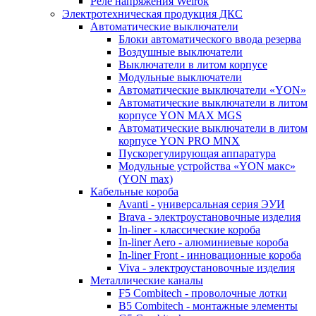
Реле напряжения Welrok
Электротехническая продукция ДКС
Автоматические выключатели
Блоки автоматического ввода резерва
Воздушные выключатели
Выключатели в литом корпусе
Модульные выключатели
Автоматические выключатели «YON»
Автоматические выключатели в литом
корпусе YON MAX MGS
Автоматические выключатели в литом
корпусе YON PRO MNX
Пускорегулирующая аппаратура
Модульные устройства «YON макс»
(YON max)
Кабельные короба
Avanti - универсальная серия ЭУИ
Brava - электроустановочные изделия
In-liner - классические короба
In-liner Aero - алюминиевые короба
In-liner Front - инновационные короба
Viva - электроустановочные изделия
Металлические каналы
F5 Combitech - проволочные лотки
B5 Combitech - монтажные элементы