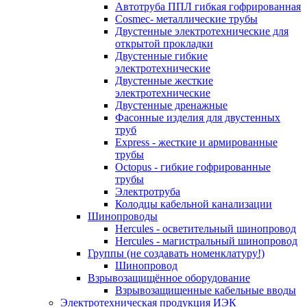
Автотруба ППЛ гибкая гофрированная
Cosmec- металлические трубы
Двустенные электротехнические для
открытой прокладки
Двустенные гибкие
электротехнические
Двустенные жесткие
электротехнические
Двустенные дренажные
Фасонные изделия для двустенных
труб
Express - жесткие и армированные
трубы
Octopus - гибкие гофрированные
трубы
Электротруба
Колодцы кабельной канализации
Шинопроводы
Hercules - осветительный шинопровод
Hercules - магистральный шинопровод
Группы (не создавать номенклатуру!)
Шинопровод
Взрывозащищённое оборудование
Взрывозащищенные кабельные вводы
Электротехническая продукция ИЭК