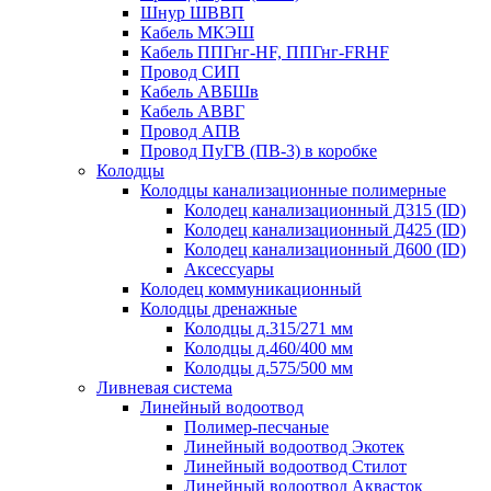
Шнур ШВВП
Кабель МКЭШ
Кабель ППГнг-HF, ППГнг-FRHF
Провод СИП
Кабель АВБШв
Кабель АВВГ
Провод АПВ
Провод ПуГВ (ПВ-3) в коробке
Колодцы
Колодцы канализационные полимерные
Колодец канализационный Д315 (ID)
Колодец канализационный Д425 (ID)
Колодец канализационный Д600 (ID)
Аксессуары
Колодец коммуникационный
Колодцы дренажные
Колодцы д.315/271 мм
Колодцы д.460/400 мм
Колодцы д.575/500 мм
Ливневая система
Линейный водоотвод
Полимер-песчаные
Линейный водоотвод Экотек
Линейный водоотвод Стилот
Линейный водоотвод Аквасток