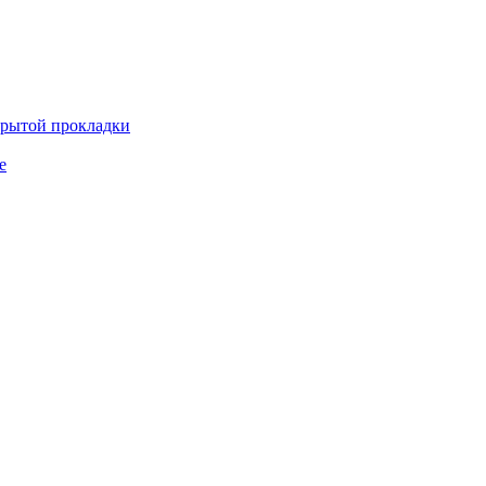
крытой прокладки
е