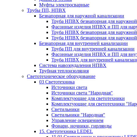
Муфты электросварные
Трубы ПП, НПВХ
Безнапорная для наружной канализации
Труба НПВХ безнапорная для наружной
Фасонные изделия НПВХ и ПП для нар
Труба НПВХ безнапорная для наружной
Труба НПВХ безнапорная для наружной
Безнапорная для внутренней канализации
Труба ПП для внутренней канализации
Фасонные изделия НПВХ и ПП для вну
Труба НПВХ для внутренней канализац
Система навозоудаления НПВХ
Трубная теплоизоляция
Светотехническое оборудование
03 Светотехника
Источники света
Источники света "Народная"
Комплектующие для светотехники
Комплектующие для светотехники "Нар
Светильники
Светильники "Народная"
Управление освещением
Фонари, ночники, гирлянды
15. Светотехника LEDEL
15.01 Светильники и прожекторы LED