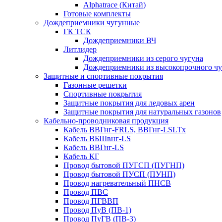
Alphatrace (Китай)
Готовые комплекты
Дождеприемники чугунные
ГК ТСК
Дождеприемники ВЧ
Литлидер
Дождеприемники из серого чугуна
Дождеприемники из высокопрочного чу
Защитные и спортивные покрытия
Газонные решетки
Спортивные покрытия
Защитные покрытия для ледовых арен
Защитные покрытия для натуральных газонов
Кабельно-проводниковая продукция
Кабель ВВГнг-FRLS, ВВГнг-LSLTx
Кабель ВБШвнг-LS
Кабель ВВГнг-LS
Кабель КГ
Провод бытовой ПУГСП (ПУГНП)
Провод бытовой ПУСП (ПУНП)
Провод нагревательный ПНСВ
Провод ПВС
Провод ПГВВП
Провод ПуВ (ПВ-1)
Провод ПуГВ (ПВ-3)