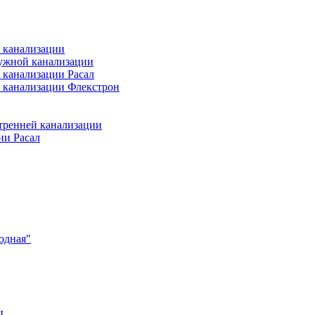
 канализации
ужной канализации
 канализации Расал
 канализации Флекстрон
тренней канализации
ии Расал
одная"
EL