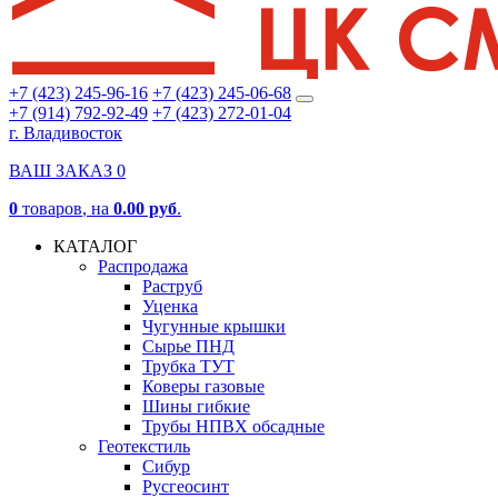
+7 (423) 245-96-16
+7 (423) 245-06-68
+7 (914) 792-92-49
+7 (423) 272-01-04
г. Владивосток
ВАШ ЗАКАЗ
0
0
товаров
, на
0.00 руб
.
КАТАЛОГ
Распродажа
Раструб
Уценка
Чугунные крышки
Сырье ПНД
Трубка ТУТ
Коверы газовые
Шины гибкие
Трубы НПВХ обсадные
Геотекстиль
Сибур
Русгеосинт