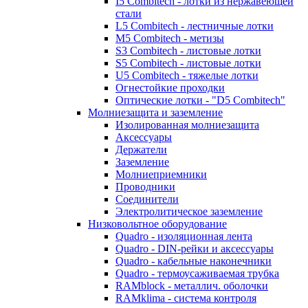
I5 Combitech - лотки из нержавеющей
стали
L5 Combitech - лестничные лотки
M5 Combitech - метизы
S3 Combitech - листовые лотки
S5 Combitech - листовые лотки
U5 Combitech - тяжелые лотки
Огнестойкие проходки
Оптические лотки - "D5 Combitech"
Молниезащита и заземление
Изолированная молниезащита
Аксессуары
Держатели
Заземление
Молниеприемники
Проводники
Соединители
Электролитическое заземление
Низковольтное оборудование
Quadro - изоляционная лента
Quadro - DIN-рейки и аксессуары
Quadro - кабельные наконечники
Quadro - термоусаживаемая трубка
RAMblock - металлич. оболочки
RAMklima - система контроля