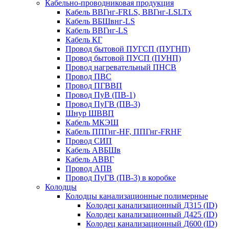
Кабельно-проводниковая продукция
Кабель ВВГнг-FRLS, ВВГнг-LSLTx
Кабель ВБШвнг-LS
Кабель ВВГнг-LS
Кабель КГ
Провод бытовой ПУГСП (ПУГНП)
Провод бытовой ПУСП (ПУНП)
Провод нагревательный ПНСВ
Провод ПВС
Провод ПГВВП
Провод ПуВ (ПВ-1)
Провод ПуГВ (ПВ-3)
Шнур ШВВП
Кабель МКЭШ
Кабель ППГнг-HF, ППГнг-FRHF
Провод СИП
Кабель АВБШв
Кабель АВВГ
Провод АПВ
Провод ПуГВ (ПВ-3) в коробке
Колодцы
Колодцы канализационные полимерные
Колодец канализационный Д315 (ID)
Колодец канализационный Д425 (ID)
Колодец канализационный Д600 (ID)