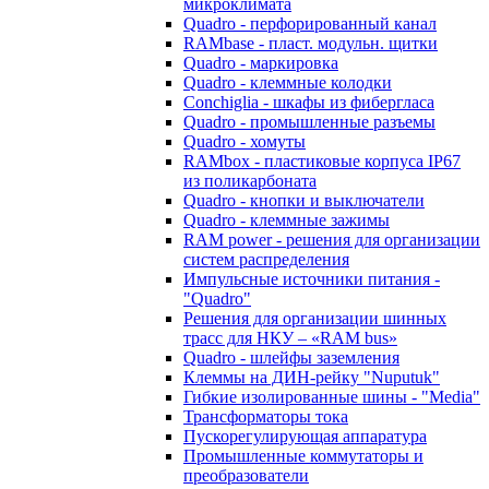
микроклимата
Quadro - перфорированный канал
RAMbase - пласт. модульн. щитки
Quadro - маркировка
Quadro - клеммные колодки
Conchiglia - шкафы из фибергласа
Quadro - промышленные разъемы
Quadro - хомуты
RAMbox - пластиковые корпуса IP67
из поликарбоната
Quadro - кнопки и выключатели
Quadro - клеммные зажимы
RAM power - решения для организации
систем распределения
Импульсные источники питания -
"Quadro"
Решения для организации шинных
трасс для НКУ – «RAM bus»
Quadro - шлейфы заземления
Клеммы на ДИН-рейку "Nuputuk"
Гибкие изолированные шины - "Media"
Трансформаторы тока
Пускорегулирующая аппаратура
Промышленные коммутаторы и
преобразователи