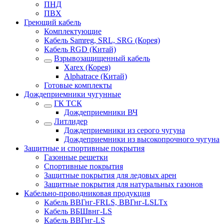
ПНД
ПВХ
Греющий кабель
Комплектующие
Кабель Samreg, SRL, SRG (Корея)
Кабель RGD (Китай)
Взрывозащищенный кабель
Xarex (Корея)
Alphatrace (Китай)
Готовые комплекты
Дождеприемники чугунные
ГК ТСК
Дождеприемники ВЧ
Литлидер
Дождеприемники из серого чугуна
Дождеприемники из высокопрочного чугуна
Защитные и спортивные покрытия
Газонные решетки
Спортивные покрытия
Защитные покрытия для ледовых арен
Защитные покрытия для натуральных газонов
Кабельно-проводниковая продукция
Кабель ВВГнг-FRLS, ВВГнг-LSLTx
Кабель ВБШвнг-LS
Кабель ВВГнг-LS