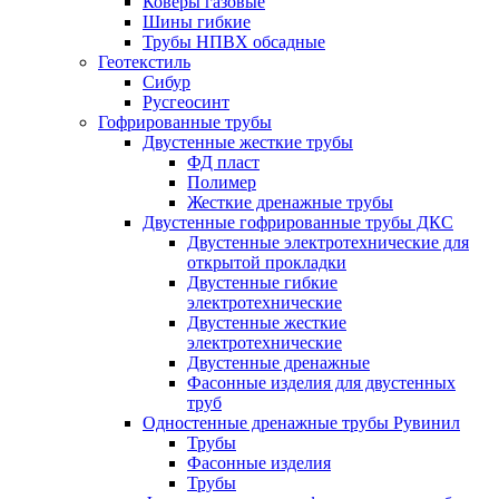
Коверы газовые
Шины гибкие
Трубы НПВХ обсадные
Геотекстиль
Сибур
Русгеосинт
Гофрированные трубы
Двустенные жесткие трубы
ФД пласт
Полимер
Жесткие дренажные трубы
Двустенные гофрированные трубы ДКС
Двустенные электротехнические для
открытой прокладки
Двустенные гибкие
электротехнические
Двустенные жесткие
электротехнические
Двустенные дренажные
Фасонные изделия для двустенных
труб
Одностенные дренажные трубы Рувинил
Трубы
Фасонные изделия
Трубы