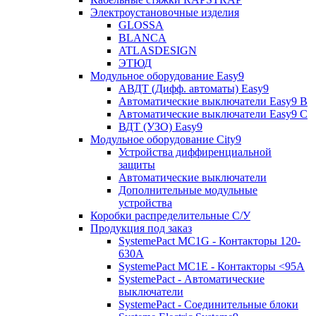
Электроустановочные изделия
GLOSSA
BLANCA
ATLASDESIGN
ЭТЮД
Модульное оборудование Easy9
АВДТ (Дифф. автоматы) Easy9
Автоматические выключатели Easy9 В
Автоматические выключатели Easy9 С
ВДТ (УЗО) Easy9
Модульное оборудование City9
Устройства диффиренциальной
защиты
Автоматические выключатели
Дополнительные модульные
устройства
Коробки распределительные C/У
Продукция под заказ
SystemePact MC1G - Контакторы 120-
630A
SystemePact MC1E - Контакторы <95A
SystemePact - Автоматические
выключатели
SystemePact - Соединительные блоки