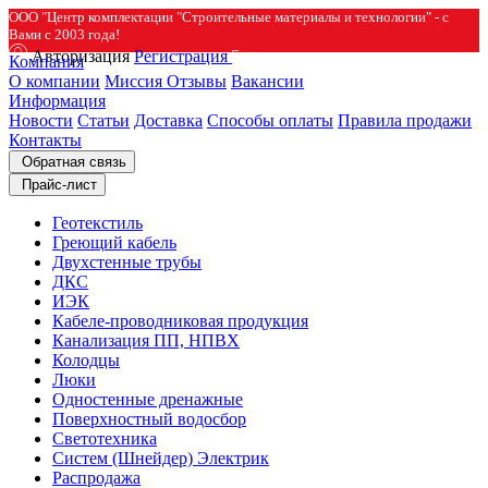
ООО "Центр комплектации "Строительные материалы и технологии" - с
Вами с 2003 года!
Авторизация
Регистрация
Компания
О компании
Миссия
Отзывы
Вакансии
Информация
Новости
Статьи
Доставка
Способы оплаты
Правила продажи
Контакты
Обратная связь
Прайс-лист
Геотекстиль
Греющий кабель
Двухстенные трубы
ДКС
ИЭК
Кабеле-проводниковая продукция
Канализация ПП, НПВХ
Колодцы
Люки
Одностенные дренажные
Поверхностный водосбор
Светотехника
Систем (Шнейдер) Электрик
Распродажа