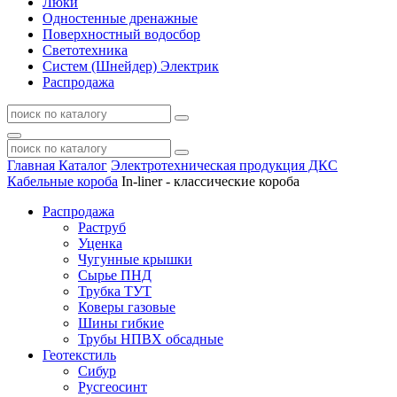
Люки
Одностенные дренажные
Поверхностный водосбор
Светотехника
Систем (Шнейдер) Электрик
Распродажа
Главная
Каталог
Электротехническая продукция ДКС
Кабельные короба
In-liner - классические короба
Распродажа
Раструб
Уценка
Чугунные крышки
Сырье ПНД
Трубка ТУТ
Коверы газовые
Шины гибкие
Трубы НПВХ обсадные
Геотекстиль
Сибур
Русгеосинт