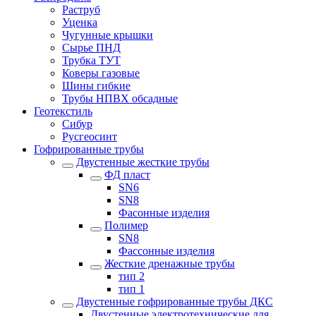
Раструб
Уценка
Чугунные крышки
Сырье ПНД
Трубка ТУТ
Коверы газовые
Шины гибкие
Трубы НПВХ обсадные
Геотекстиль
Сибур
Русгеосинт
Гофрированные трубы
Двустенные жесткие трубы
ФД пласт
SN6
SN8
Фасонные изделия
Полимер
SN8
Фассонные изделия
Жесткие дренажные трубы
тип 2
тип 1
Двустенные гофрированные трубы ДКС
Двустенные электротехнические для