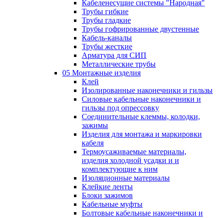
Кабеленесущие системы "Народная"
Трубы гибкие
Трубы гладкие
Трубы гофрированные двустенные
Кабель-каналы
Трубы жесткие
Арматура для СИП
Металлические трубы
05 Монтажные изделия
Клей
Изолированные наконечники и гильзы
Силовые кабельные наконечники и
гильзы под опрессовку
Соединительные клеммы, колодки,
зажимы
Изделия для монтажа и маркировки
кабеля
Термоусаживаемые материалы,
изделия холодной усадки и и
комплектующие к ним
Изоляционные материалы
Клейкие ленты
Блоки зажимов
Кабельные муфты
Болтовые кабельные наконечники и