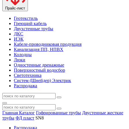
Прайс-лист
Геотекстиль
Греющий кабель
Двухстенные трубы
ДКС
ИЭК
Кабеле-проводниковая продукция
Канализация ПП, НПВХ
Колодцы
Люки
Одностенные дренажные
Поверхностный водосбор
Светотехника
Систем (Шнейдер) Электрик
Распродажа
Главная
Каталог
Гофрированные трубы
Двустенные жесткие
трубы
ФД пласт
SN8
Распродажа