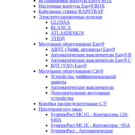
Встраиваемые корпусы Easy9 BOX
Настенные корпусы Easy9 BOX
Кабельные стяжки RAPSTRAP
Электроустановочные изделия
GLOSSA
BLANCA
ATLASDESIGN
ЭТЮД
Модульное оборудование Easy9
АВДТ (Дифф. автоматы) Easy9
Автоматические выключатели Easy9 В
Автоматические выключатели Easy9 С
ВДТ (УЗО) Easy9
Модульное оборудование City9
Устройства диффиренциальной
защиты
Автоматические выключатели
Дополнительные модульные
устройства
Коробки распределительные C/У
Продукция под заказ
SystemePact MC1G - Контакторы 120-
630A
SystemePact MC1E - Контакторы <95A
SystemePact - Автоматические