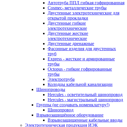
Автотруба ППЛ гибкая гофрированная
Cosmec- металлические трубы
Двустенные электротехнические для
открытой прокладки
Двустенные гибкие
электротехнические
Двустенные жесткие
электротехнические
Двустенные дренажные
Фасонные изделия для двустенных
труб
Express - жесткие и армированные
трубы
Octopus - гибкие гофрированные
трубы
Электротруба
Колодцы кабельной канализации
Шинопроводы
Hercules - осветительный шинопровод
Hercules - магистральный шинопровод
Группы (не создавать номенклатуру!)
Шинопровод
Взрывозащищённое оборудование
Взрывозащищенные кабельные вводы
Электротехническая продукция ИЭК