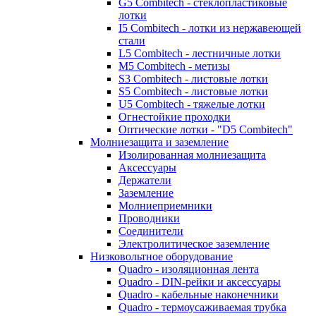
G5 Combitech - стеклопластиковые
лотки
I5 Combitech - лотки из нержавеющей
стали
L5 Combitech - лестничные лотки
M5 Combitech - метизы
S3 Combitech - листовые лотки
S5 Combitech - листовые лотки
U5 Combitech - тяжелые лотки
Огнестойкие проходки
Оптические лотки - "D5 Combitech"
Молниезащита и заземление
Изолированная молниезащита
Аксессуары
Держатели
Заземление
Молниеприемники
Проводники
Соединители
Электролитическое заземление
Низковольтное оборудование
Quadro - изоляционная лента
Quadro - DIN-рейки и аксессуары
Quadro - кабельные наконечники
Quadro - термоусаживаемая трубка