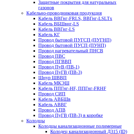
Защитные покрытия для натуральных
газонов
Кабельно-проводниковая продукция
Кабель ВВГнг-FRLS, ВВГнг-LSLTx
Кабель ВБШвнг-LS
Кабель ВВГнг-LS
Кабель КГ
Провод бытовой ПУГСП (ПУГНП)
Провод бытовой ПУСП (ПУНП)
Провод нагревательный ПНСВ
Провод ПВС
Провод ПГВВП
Провод ПуВ (ПВ-1)
Провод ПуГВ (ПВ-3)
Шнур ШВВП
Кабель МКЭШ
Кабель ППГнг-HF, ППГнг-FRHF
Провод СИП
Кабель АВБШв
Кабель АВВГ
Провод АПВ
Провод ПуГВ (ПВ-3) в коробке
Колодцы
Колодцы канализационные полимерные
Колодец канализационный Д315 (ID)