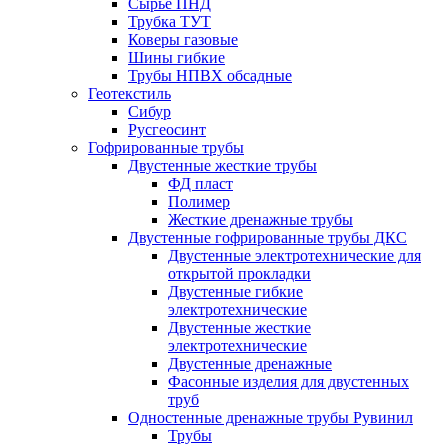
Сырье ПНД
Трубка ТУТ
Коверы газовые
Шины гибкие
Трубы НПВХ обсадные
Геотекстиль
Сибур
Русгеосинт
Гофрированные трубы
Двустенные жесткие трубы
ФД пласт
Полимер
Жесткие дренажные трубы
Двустенные гофрированные трубы ДКС
Двустенные электротехнические для
открытой прокладки
Двустенные гибкие
электротехнические
Двустенные жесткие
электротехнические
Двустенные дренажные
Фасонные изделия для двустенных
труб
Одностенные дренажные трубы Рувинил
Трубы