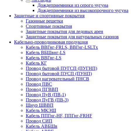
Дождеприемники из серого чугуна
Дождеприемники из высокопрочного чугуна
Защитные и спортивные покрытия
Газонные решетки
Спортивные покрытия
Защитные покрытия для ледовых арен
Защитные покрытия для натуральных газонов
Кабельно-проводниковая продукция
Кабель ВВГнг-FRLS, ВВГнг-LSLTx
Кабель ВБШвнг-LS
Кабель ВВГнг-LS
Кабель КГ
Провод бытовой ПУГСП (ПУГНП)
Провод бытовой ПУСП (ПУНП)
Провод нагревательный ПНСВ
Провод ПВС
Провод ПГВВП
Провод ПуВ (ПВ-1)
Провод ПуГВ (ПВ-3)
Шнур ШВВП
Кабель МКЭШ
Кабель ППГнг-HF, ППГнг-FRHF
Провод СИП
Кабель АВБШв