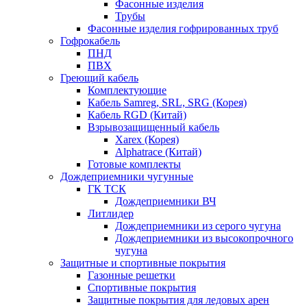
Фасонные изделия
Трубы
Фасонные изделия гофрированных труб
Гофрокабель
ПНД
ПВХ
Греющий кабель
Комплектующие
Кабель Samreg, SRL, SRG (Корея)
Кабель RGD (Китай)
Взрывозащищенный кабель
Xarex (Корея)
Alphatrace (Китай)
Готовые комплекты
Дождеприемники чугунные
ГК ТСК
Дождеприемники ВЧ
Литлидер
Дождеприемники из серого чугуна
Дождеприемники из высокопрочного
чугуна
Защитные и спортивные покрытия
Газонные решетки
Спортивные покрытия
Защитные покрытия для ледовых арен