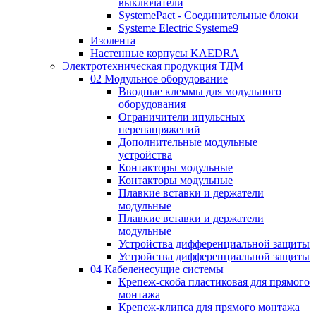
выключатели
SystemePact - Соединительные блоки
Systeme Electric Systeme9
Изолента
Настенные корпусы KAEDRA
Электротехническая продукция ТДМ
02 Модульное оборудование
Вводные клеммы для модульного
оборудования
Ограничители ипульсных
перенапряжений
Дополнительные модульные
устройства
Контакторы модульные
Контакторы модульные
Плавкие вставки и держатели
модульные
Плавкие вставки и держатели
модульные
Устройства дифференциальной защиты
Устройства дифференциальной защиты
04 Кабеленесущие системы
Крепеж-скоба пластиковая для прямого
монтажа
Крепеж-клипса для прямого монтажа