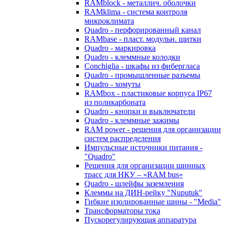
RAMblock - металлич. оболочки
RAMklima - система контроля
микроклимата
Quadro - перфорированный канал
RAMbase - пласт. модульн. щитки
Quadro - маркировка
Quadro - клеммные колодки
Conchiglia - шкафы из фибергласа
Quadro - промышленные разъемы
Quadro - хомуты
RAMbox - пластиковые корпуса IP67
из поликарбоната
Quadro - кнопки и выключатели
Quadro - клеммные зажимы
RAM power - решения для организации
систем распределения
Импульсные источники питания -
"Quadro"
Решения для организации шинных
трасс для НКУ – «RAM bus»
Quadro - шлейфы заземления
Клеммы на ДИН-рейку "Nuputuk"
Гибкие изолированные шины - "Media"
Трансформаторы тока
Пускорегулирующая аппаратура