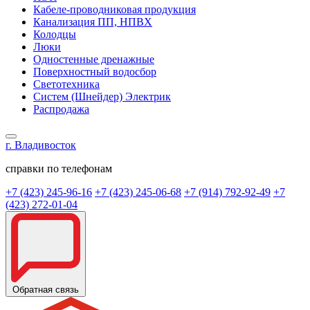
Кабеле-проводниковая продукция
Канализация ПП, НПВХ
Колодцы
Люки
Одностенные дренажные
Поверхностный водосбор
Светотехника
Систем (Шнейдер) Электрик
Распродажа
г. Владивосток
справки по телефонам
+7 (423) 245-96-16
+7 (423) 245-06-68
+7 (914) 792-92-49
+7
(423) 272-01-04
Обратная связь