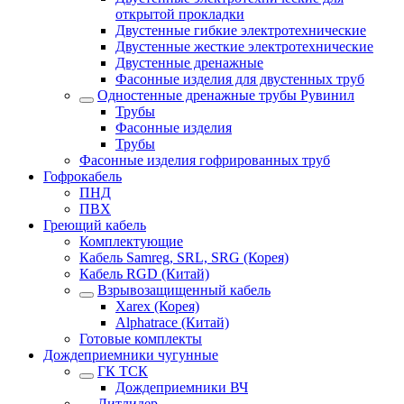
открытой прокладки
Двустенные гибкие электротехнические
Двустенные жесткие электротехнические
Двустенные дренажные
Фасонные изделия для двустенных труб
Одностенные дренажные трубы Рувинил
Трубы
Фасонные изделия
Трубы
Фасонные изделия гофрированных труб
Гофрокабель
ПНД
ПВХ
Греющий кабель
Комплектующие
Кабель Samreg, SRL, SRG (Корея)
Кабель RGD (Китай)
Взрывозащищенный кабель
Xarex (Корея)
Alphatrace (Китай)
Готовые комплекты
Дождеприемники чугунные
ГК ТСК
Дождеприемники ВЧ
Литлидер