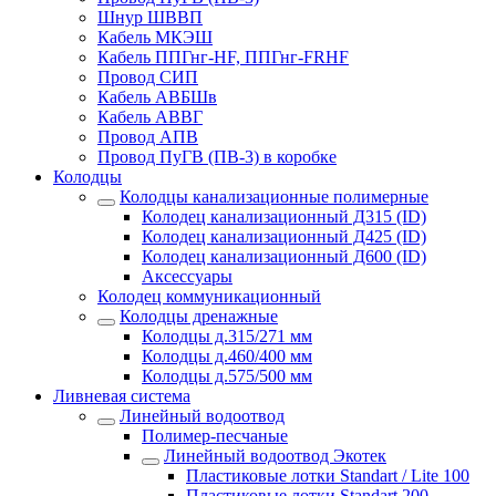
Шнур ШВВП
Кабель МКЭШ
Кабель ППГнг-HF, ППГнг-FRHF
Провод СИП
Кабель АВБШв
Кабель АВВГ
Провод АПВ
Провод ПуГВ (ПВ-3) в коробке
Колодцы
Колодцы канализационные полимерные
Колодец канализационный Д315 (ID)
Колодец канализационный Д425 (ID)
Колодец канализационный Д600 (ID)
Аксессуары
Колодец коммуникационный
Колодцы дренажные
Колодцы д.315/271 мм
Колодцы д.460/400 мм
Колодцы д.575/500 мм
Ливневая система
Линейный водоотвод
Полимер-песчаные
Линейный водоотвод Экотек
Пластиковые лотки Standart / Lite 100
Пластиковые лотки Standart 200