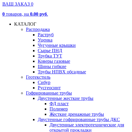
ВАШ ЗАКАЗ
0
0
товаров
, на
0.00 руб
.
КАТАЛОГ
Распродажа
Раструб
Уценка
Чугунные крышки
Сырье ПНД
Трубка ТУТ
Коверы газовые
Шины гибкие
Трубы НПВХ обсадные
Геотекстиль
Сибур
Русгеосинт
Гофрированные трубы
Двустенные жесткие трубы
ФД пласт
Полимер
Жесткие дренажные трубы
Двустенные гофрированные трубы ДКС
Двустенные электротехнические для
открытой прокладки