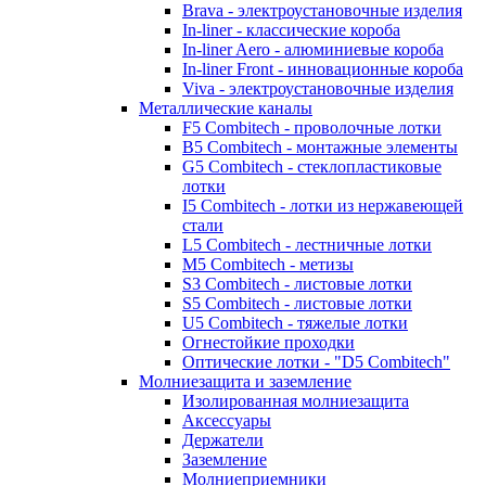
Brava - электроустановочные изделия
In-liner - классические короба
In-liner Aero - алюминиевые короба
In-liner Front - инновационные короба
Viva - электроустановочные изделия
Металлические каналы
F5 Combitech - проволочные лотки
B5 Combitech - монтажные элементы
G5 Combitech - стеклопластиковые
лотки
I5 Combitech - лотки из нержавеющей
стали
L5 Combitech - лестничные лотки
M5 Combitech - метизы
S3 Combitech - листовые лотки
S5 Combitech - листовые лотки
U5 Combitech - тяжелые лотки
Огнестойкие проходки
Оптические лотки - "D5 Combitech"
Молниезащита и заземление
Изолированная молниезащита
Аксессуары
Держатели
Заземление
Молниеприемники