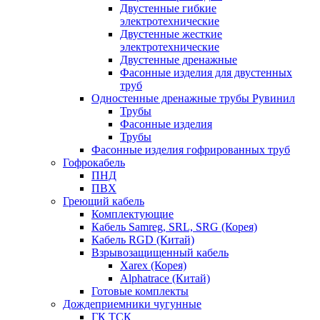
Двустенные гибкие
электротехнические
Двустенные жесткие
электротехнические
Двустенные дренажные
Фасонные изделия для двустенных
труб
Одностенные дренажные трубы Рувинил
Трубы
Фасонные изделия
Трубы
Фасонные изделия гофрированных труб
Гофрокабель
ПНД
ПВХ
Греющий кабель
Комплектующие
Кабель Samreg, SRL, SRG (Корея)
Кабель RGD (Китай)
Взрывозащищенный кабель
Xarex (Корея)
Alphatrace (Китай)
Готовые комплекты
Дождеприемники чугунные
ГК ТСК