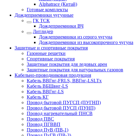
Alphatrace (Китай)
Готовые комплекты
Дождеприемники чугунные
ГК ТСК
Дождеприемники ВЧ
Литлидер
Дождеприемники из серого чугуна
Дождеприемники из высокопрочного чугуна
Защитные и спортивные покрытия
Газонные решетки
Спортивные покрытия
Защитные покрытия для ледовых арен
Защитные покрытия для натуральных газонов
Кабельно-проводниковая продукция
Кабель ВВГнг-FRLS, ВВГнг-LSLTx
Кабель ВБШвнг-LS
Кабель ВВГнг-LS
Кабель КГ
Провод бытовой ПУГСП (ПУГНП)
Провод бытовой ПУСП (ПУНП)
Провод нагревательный ПНСВ
Провод ПВС
Провод ПГВВП
Провод ПуВ (ПВ-1)
Провод ПуГВ (ПВ-3)