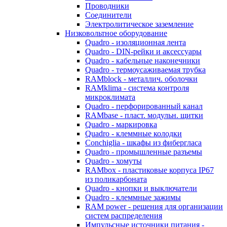
Проводники
Соединители
Электролитическое заземление
Низковольтное оборудование
Quadro - изоляционная лента
Quadro - DIN-рейки и аксессуары
Quadro - кабельные наконечники
Quadro - термоусаживаемая трубка
RAMblock - металлич. оболочки
RAMklima - система контроля
микроклимата
Quadro - перфорированный канал
RAMbase - пласт. модульн. щитки
Quadro - маркировка
Quadro - клеммные колодки
Conchiglia - шкафы из фибергласа
Quadro - промышленные разъемы
Quadro - хомуты
RAMbox - пластиковые корпуса IP67
из поликарбоната
Quadro - кнопки и выключатели
Quadro - клеммные зажимы
RAM power - решения для организации
систем распределения
Импульсные источники питания -