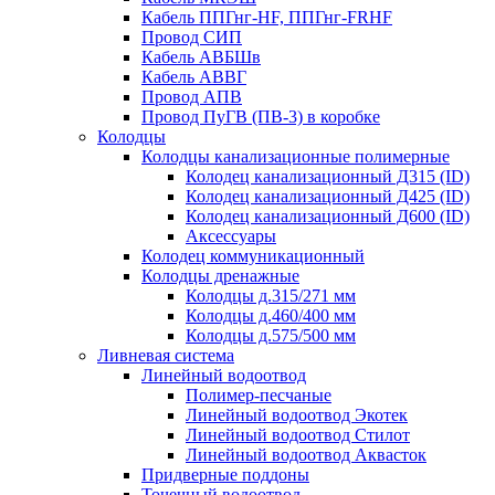
Кабель ППГнг-HF, ППГнг-FRHF
Провод СИП
Кабель АВБШв
Кабель АВВГ
Провод АПВ
Провод ПуГВ (ПВ-3) в коробке
Колодцы
Колодцы канализационные полимерные
Колодец канализационный Д315 (ID)
Колодец канализационный Д425 (ID)
Колодец канализационный Д600 (ID)
Аксессуары
Колодец коммуникационный
Колодцы дренажные
Колодцы д.315/271 мм
Колодцы д.460/400 мм
Колодцы д.575/500 мм
Ливневая система
Линейный водоотвод
Полимер-песчаные
Линейный водоотвод Экотек
Линейный водоотвод Стилот
Линейный водоотвод Аквасток
Придверные поддоны
Точечный водоотвод