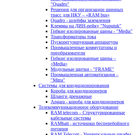
"Quadro"
Решения для организации шинных
трасс для НКУ – «RAM bus»
Quadro - шлейфы заземления
Клеммы на ДИН-рейку "Nuputuk"
Гибкие изолированные шины - "Media"
Трансформаторы тока
Пускорегулирующая аппаратура
Промышленные коммутаторы и
преобразователи
Гибкие изолированные шины –
«Media»
Модульные щитки - "FRAME"
Промышленная автоматизация –
"Mitra"
Системы для кондиционирования
Короба для кондиционеров
Шланги дренажные
Angara - короба для кондиционеров
Телекоммуникационное оборудование
RAM telecom – Структурированные
кабельные системы
RAMbatt - источники бесперебойного
питания
RAM Telecom - Универсальные шкафы