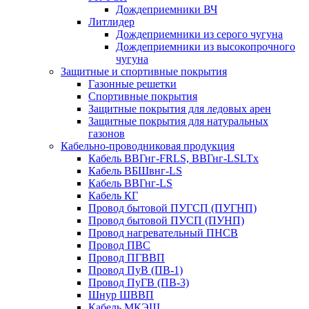
Дождеприемники ВЧ
Литлидер
Дождеприемники из серого чугуна
Дождеприемники из высокопрочного
чугуна
Защитные и спортивные покрытия
Газонные решетки
Спортивные покрытия
Защитные покрытия для ледовых арен
Защитные покрытия для натуральных
газонов
Кабельно-проводниковая продукция
Кабель ВВГнг-FRLS, ВВГнг-LSLTx
Кабель ВБШвнг-LS
Кабель ВВГнг-LS
Кабель КГ
Провод бытовой ПУГСП (ПУГНП)
Провод бытовой ПУСП (ПУНП)
Провод нагревательный ПНСВ
Провод ПВС
Провод ПГВВП
Провод ПуВ (ПВ-1)
Провод ПуГВ (ПВ-3)
Шнур ШВВП
Кабель МКЭШ