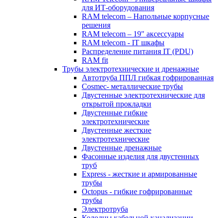
для ИТ-оборудования
RAM telecom – Напольные корпусные
решения
RAM telecom – 19" аксессуары
RAM telecom - IT шкафы
Распределение питания IT (PDU)
RAM fit
Трубы электротехнические и дренажные
Автотруба ППЛ гибкая гофрированная
Cosmec- металлические трубы
Двустенные электротехнические для
открытой прокладки
Двустенные гибкие
электротехнические
Двустенные жесткие
электротехнические
Двустенные дренажные
Фасонные изделия для двустенных
труб
Express - жесткие и армированные
трубы
Octopus - гибкие гофрированные
трубы
Электротруба
Колодцы кабельной канализации