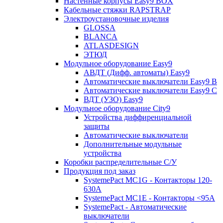
Настенные корпусы Easy9 BOX
Кабельные стяжки RAPSTRAP
Электроустановочные изделия
GLOSSA
BLANCA
ATLASDESIGN
ЭТЮД
Модульное оборудование Easy9
АВДТ (Дифф. автоматы) Easy9
Автоматические выключатели Easy9 В
Автоматические выключатели Easy9 С
ВДТ (УЗО) Easy9
Модульное оборудование City9
Устройства диффиренциальной
защиты
Автоматические выключатели
Дополнительные модульные
устройства
Коробки распределительные C/У
Продукция под заказ
SystemePact MC1G - Контакторы 120-
630A
SystemePact MC1E - Контакторы <95A
SystemePact - Автоматические
выключатели