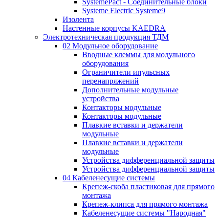
SystemePact - Соединительные блоки
Systeme Electric Systeme9
Изолента
Настенные корпусы KAEDRA
Электротехническая продукция ТДМ
02 Модульное оборудование
Вводные клеммы для модульного
оборудования
Ограничители ипульсных
перенапряжений
Дополнительные модульные
устройства
Контакторы модульные
Контакторы модульные
Плавкие вставки и держатели
модульные
Плавкие вставки и держатели
модульные
Устройства дифференциальной защиты
Устройства дифференциальной защиты
04 Кабеленесущие системы
Крепеж-скоба пластиковая для прямого
монтажа
Крепеж-клипса для прямого монтажа
Кабеленесущие системы "Народная"