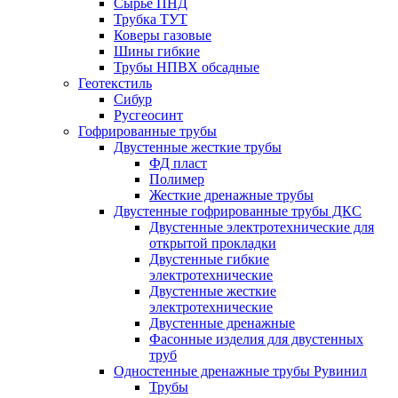
Сырье ПНД
Трубка ТУТ
Коверы газовые
Шины гибкие
Трубы НПВХ обсадные
Геотекстиль
Сибур
Русгеосинт
Гофрированные трубы
Двустенные жесткие трубы
ФД пласт
Полимер
Жесткие дренажные трубы
Двустенные гофрированные трубы ДКС
Двустенные электротехнические для
открытой прокладки
Двустенные гибкие
электротехнические
Двустенные жесткие
электротехнические
Двустенные дренажные
Фасонные изделия для двустенных
труб
Одностенные дренажные трубы Рувинил
Трубы