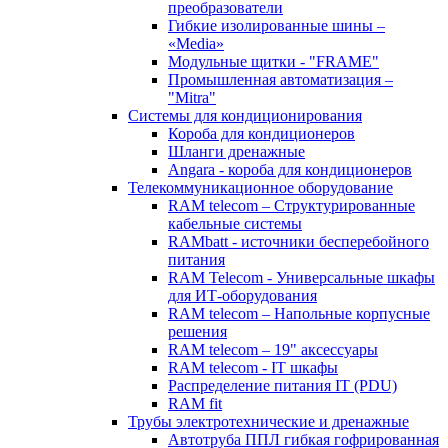
преобразователи
Гибкие изолированные шины –
«Media»
Модульные щитки - "FRAME"
Промышленная автоматизация –
"Mitra"
Системы для кондиционирования
Короба для кондиционеров
Шланги дренажные
Angara - короба для кондиционеров
Телекоммуникационное оборудование
RAM telecom – Структурированные
кабельные системы
RAMbatt - источники бесперебойного
питания
RAM Telecom - Универсальные шкафы
для ИТ-оборудования
RAM telecom – Напольные корпусные
решения
RAM telecom – 19" аксессуары
RAM telecom - IT шкафы
Распределение питания IT (PDU)
RAM fit
Трубы электротехнические и дренажные
Автотруба ППЛ гибкая гофрированная