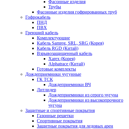
Фасонные изделия
Трубы
Фасонные изделия гофрированных труб
Гофрокабель
ПНД
ПВХ
Греющий кабель
Комплектующие
Кабель Samreg, SRL, SRG (Корея)
Кабель RGD (Китай)
Взрывозащищенный кабель
Xarex (Корея)
Alphatrace (Китай)
Готовые комплекты
Дождеприемники чугунные
ГК ТСК
Дождеприемники ВЧ
Литлидер
Дождеприемники из серого чугуна
Дождеприемники из высокопрочного
чугуна
Защитные и спортивные покрытия
Газонные решетки
Спортивные покрытия
Защитные покрытия для ледовых арен