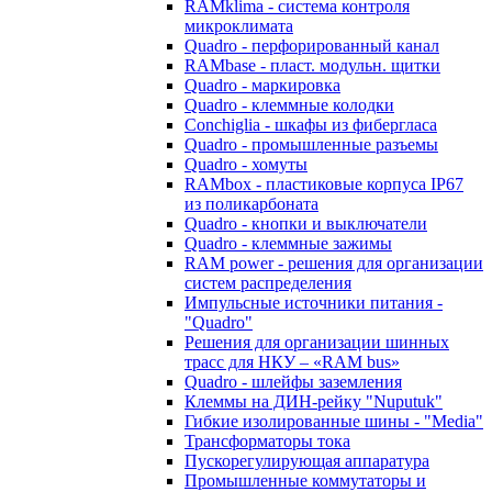
RAMklima - система контроля
микроклимата
Quadro - перфорированный канал
RAMbase - пласт. модульн. щитки
Quadro - маркировка
Quadro - клеммные колодки
Conchiglia - шкафы из фибергласа
Quadro - промышленные разъемы
Quadro - хомуты
RAMbox - пластиковые корпуса IP67
из поликарбоната
Quadro - кнопки и выключатели
Quadro - клеммные зажимы
RAM power - решения для организации
систем распределения
Импульсные источники питания -
"Quadro"
Решения для организации шинных
трасс для НКУ – «RAM bus»
Quadro - шлейфы заземления
Клеммы на ДИН-рейку "Nuputuk"
Гибкие изолированные шины - "Media"
Трансформаторы тока
Пускорегулирующая аппаратура
Промышленные коммутаторы и