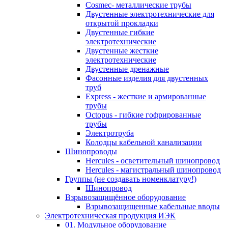
Cosmec- металлические трубы
Двустенные электротехнические для
открытой прокладки
Двустенные гибкие
электротехнические
Двустенные жесткие
электротехнические
Двустенные дренажные
Фасонные изделия для двустенных
труб
Express - жесткие и армированные
трубы
Octopus - гибкие гофрированные
трубы
Электротруба
Колодцы кабельной канализации
Шинопроводы
Hercules - осветительный шинопровод
Hercules - магистральный шинопровод
Группы (не создавать номенклатуру!)
Шинопровод
Взрывозащищённое оборудование
Взрывозащищенные кабельные вводы
Электротехническая продукция ИЭК
01. Модульное оборудование