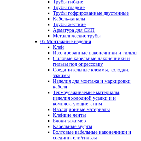
Трубы гибкие
Трубы гладкие
Трубы гофрированные двустенные
Кабель-каналы
Трубы жесткие
Арматура для СИП
Металлические трубы
05 Монтажные изделия
Клей
Изолированные наконечники и гильзы
Силовые кабельные наконечники и
гильзы под опрессовку
Соединительные клеммы, колодки,
зажимы
Изделия для монтажа и маркировки
кабеля
Термоусаживаемые материалы,
изделия холодной усадки и и
комплектующие к ним
Изоляционные материалы
Клейкие ленты
Блоки зажимов
Кабельные муфты
Болтовые кабельные наконечники и
соединители/гильзы