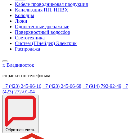
Кабеле-проводниковая продукция
Канализация ПП, НПВХ
Колодцы
Люки
Одностенные дренажные
Поверхностный водосбор
Светотехника
Систем (Шнейдер) Электрик
Распродажа
г. Владивосток
справки по телефонам
+7 (423) 245-96-16
+7 (423) 245-06-68
+7 (914) 792-92-49
+7
(423) 272-01-04
Обратная связь