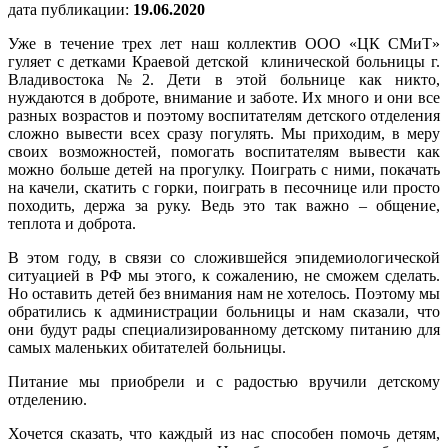
дата публикации:
19.06.2020
Уже в течение трех лет наш коллектив ООО «ЦК СМиТ»
гуляет с детками Краевой детской клинической больницы г.
Владивостока №2. Дети в этой больнице как никто,
нуждаются в доброте, внимание и заботе. Их много и они все
разных возрастов и поэтому воспитателям детского отделения
сложно вывести всех сразу погулять. Мы приходим, в меру
своих возможностей, помогать воспитателям вывести как
можно больше детей на прогулку. Поиграть с ними, покачать
на качели, скатить с горки, поиграть в песочнице или просто
походить, держа за руку. Ведь это так важно – общение,
теплота и доброта.
В этом году, в связи со сложившейся эпидемиологической
ситуацией в РФ мы этого, к сожалению, не сможем сделать.
Но оставить детей без внимания нам не хотелось. Поэтому мы
обратились к администрации больницы и нам сказали, что
они будут рады специализированному детскому питанию для
самых маленьких обитателей больницы.
Питание мы приобрели и с радостью вручили детскому
отделению.
Хочется сказать, что каждый из нас способен помочь детям,