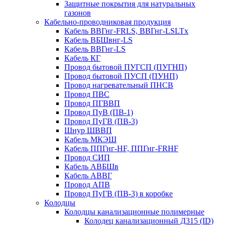
Защитные покрытия для натуральных
газонов
Кабельно-проводниковая продукция
Кабель ВВГнг-FRLS, ВВГнг-LSLTx
Кабель ВБШвнг-LS
Кабель ВВГнг-LS
Кабель КГ
Провод бытовой ПУГСП (ПУГНП)
Провод бытовой ПУСП (ПУНП)
Провод нагревательный ПНСВ
Провод ПВС
Провод ПГВВП
Провод ПуВ (ПВ-1)
Провод ПуГВ (ПВ-3)
Шнур ШВВП
Кабель МКЭШ
Кабель ППГнг-HF, ППГнг-FRHF
Провод СИП
Кабель АВБШв
Кабель АВВГ
Провод АПВ
Провод ПуГВ (ПВ-3) в коробке
Колодцы
Колодцы канализационные полимерные
Колодец канализационный Д315 (ID)