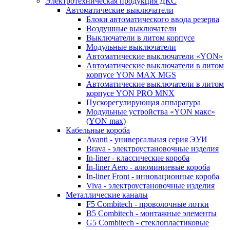
Электротехническая продукция ДКС
Автоматические выключатели
Блоки автоматического ввода резерва
Воздушные выключатели
Выключатели в литом корпусе
Модульные выключатели
Автоматические выключатели «YON»
Автоматические выключатели в литом
корпусе YON MAX MGS
Автоматические выключатели в литом
корпусе YON PRO MNX
Пускорегулирующая аппаратура
Модульные устройства «YON макс»
(YON max)
Кабельные короба
Avanti - универсальная серия ЭУИ
Brava - электроустановочные изделия
In-liner - классические короба
In-liner Aero - алюминиевые короба
In-liner Front - инновационные короба
Viva - электроустановочные изделия
Металлические каналы
F5 Combitech - проволочные лотки
B5 Combitech - монтажные элементы
G5 Combitech - стеклопластиковые