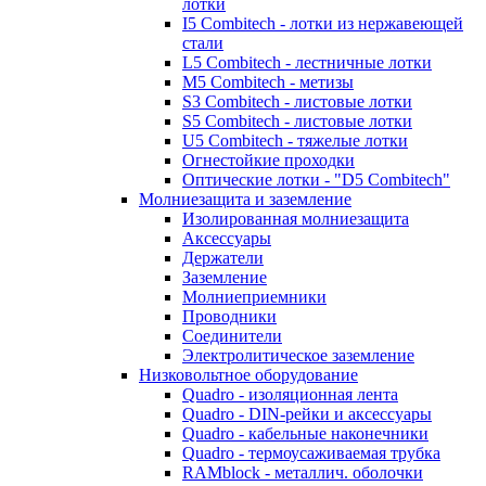
лотки
I5 Combitech - лотки из нержавеющей
стали
L5 Combitech - лестничные лотки
M5 Combitech - метизы
S3 Combitech - листовые лотки
S5 Combitech - листовые лотки
U5 Combitech - тяжелые лотки
Огнестойкие проходки
Оптические лотки - "D5 Combitech"
Молниезащита и заземление
Изолированная молниезащита
Аксессуары
Держатели
Заземление
Молниеприемники
Проводники
Соединители
Электролитическое заземление
Низковольтное оборудование
Quadro - изоляционная лента
Quadro - DIN-рейки и аксессуары
Quadro - кабельные наконечники
Quadro - термоусаживаемая трубка
RAMblock - металлич. оболочки