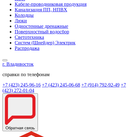
Кабеле-проводниковая продукция
Канализация ПП, НПВХ
Колодцы
Люки
Одностенные дренажные
Поверхностный водосбор
Светотехника
Систем (Шнейдер) Электрик
Распродажа
г. Владивосток
справки по телефонам
+7 (423) 245-96-16
+7 (423) 245-06-68
+7 (914) 792-92-49
+7
(423) 272-01-04
Обратная связь