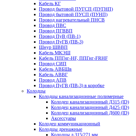
Кабель КГ
Провод бытовой ПУГСП (ПУГНП)
Провод бытовой ПУСП (ПУНП)
Провод нагревательный ПНСВ
Провод ПВС
Провод ПГВВП
Провод ПуВ (ПВ-1)
Провод ПуГВ (ПВ-3)
Шнур ШВВП
Кабель МКЭШ
Кабель ППГнг-HF, ППГнг-FRHF
Провод СИП
Кабель АВБШв
Кабель АВВГ
Провод АПВ
Провод ПуГВ (ПВ-3) в коробке
Колодцы
Колодцы канализационные полимерные
Колодец канализационный Д315 (ID)
Колодец канализационный Д425 (ID)
Колодец канализационный Д600 (ID)
Аксессуары
Колодец коммуникационный
Колодцы дренажные
Колодцы д.315/271 мм