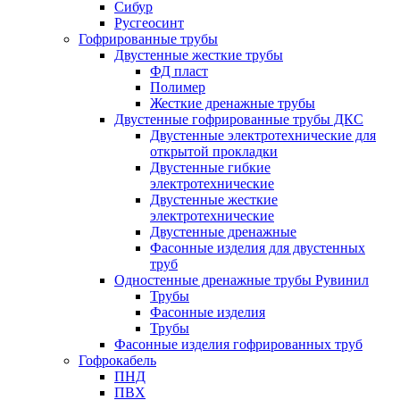
Сибур
Русгеосинт
Гофрированные трубы
Двустенные жесткие трубы
ФД пласт
Полимер
Жесткие дренажные трубы
Двустенные гофрированные трубы ДКС
Двустенные электротехнические для
открытой прокладки
Двустенные гибкие
электротехнические
Двустенные жесткие
электротехнические
Двустенные дренажные
Фасонные изделия для двустенных
труб
Одностенные дренажные трубы Рувинил
Трубы
Фасонные изделия
Трубы
Фасонные изделия гофрированных труб
Гофрокабель
ПНД
ПВХ