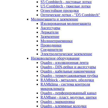
S5 Combitech - листовые лотки
U5 Combitech - тяжелые лотки
Огнестойкие проходки
Оптические лотки - "D5 Combitech"
Молниезащита и заземление
Изолированная молниезащита
Аксессуары
Держатели
Заземление
Молниеприемники
Проводники
Соединители
Электролитическое заземление
Низковольтное оборудование
Quadro - изоляционная лента
Quadro - DIN-рейки и аксессуары
Quadro - кабельные наконечники
Quadro - термоусаживаемая трубка
RAMblock - металлич. оболочки
RAMklima - система контроля
микроклимата
Quadro - перфорированный канал
RAMbase - пласт. модульн. щитки
Quadro - маркировка
Quadro - клеммные колодки