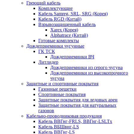
Греющий кабель
Комплектующие
Кабель Samreg, SRL, SRG (Корея)
Кабель RGD (Китай)
Взрывозащищенный кабель
Xarex (Корея)
Alphatrace (Китай)
Готовые комплекты
Дождеприемники чугунные
ГК ТСК
Дождеприемники ВЧ
Литлидер
Дождеприемники из серого чугуна
Дождеприемники из высокопрочного
чугуна
Защитные и спортивные покрытия
Газонные решетки
Спортивные покрытия
Защитные покрытия для ледовых арен
Защитные покрытия для натуральных
газонов
Кабельно-проводниковая продукция
Кабель ВВГнг-FRLS, ВВГнг-LSLTx
Кабель ВБШвнг-LS
Кабель ВВГнг-LS