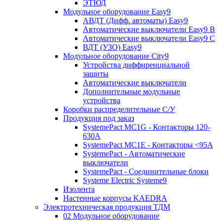
ЭТЮД
Модульное оборудование Easy9
АВДТ (Дифф. автоматы) Easy9
Автоматические выключатели Easy9 В
Автоматические выключатели Easy9 С
ВДТ (УЗО) Easy9
Модульное оборудование City9
Устройства диффиренциальной
защиты
Автоматические выключатели
Дополнительные модульные
устройства
Коробки распределительные C/У
Продукция под заказ
SystemePact MC1G - Контакторы 120-
630A
SystemePact MC1E - Контакторы <95A
SystemePact - Автоматические
выключатели
SystemePact - Соединительные блоки
Systeme Electric Systeme9
Изолента
Настенные корпусы KAEDRA
Электротехническая продукция ТДМ
02 Модульное оборудование