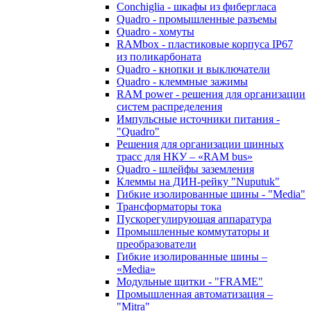
Conchiglia - шкафы из фибергласа
Quadro - промышленные разъемы
Quadro - хомуты
RAMbox - пластиковые корпуса IP67
из поликарбоната
Quadro - кнопки и выключатели
Quadro - клеммные зажимы
RAM power - решения для организации
систем распределения
Импульсные источники питания -
"Quadro"
Решения для организации шинных
трасс для НКУ – «RAM bus»
Quadro - шлейфы заземления
Клеммы на ДИН-рейку "Nuputuk"
Гибкие изолированные шины - "Media"
Трансформаторы тока
Пускорегулирующая аппаратура
Промышленные коммутаторы и
преобразователи
Гибкие изолированные шины –
«Media»
Модульные щитки - "FRAME"
Промышленная автоматизация –
"Mitra"