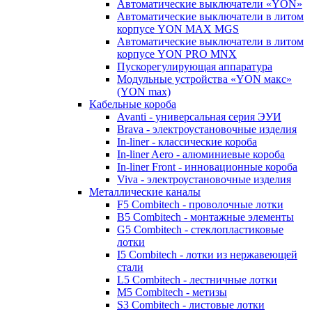
Автоматические выключатели «YON»
Автоматические выключатели в литом
корпусе YON MAX MGS
Автоматические выключатели в литом
корпусе YON PRO MNX
Пускорегулирующая аппаратура
Модульные устройства «YON макс»
(YON max)
Кабельные короба
Avanti - универсальная серия ЭУИ
Brava - электроустановочные изделия
In-liner - классические короба
In-liner Aero - алюминиевые короба
In-liner Front - инновационные короба
Viva - электроустановочные изделия
Металлические каналы
F5 Combitech - проволочные лотки
B5 Combitech - монтажные элементы
G5 Combitech - стеклопластиковые
лотки
I5 Combitech - лотки из нержавеющей
стали
L5 Combitech - лестничные лотки
M5 Combitech - метизы
S3 Combitech - листовые лотки