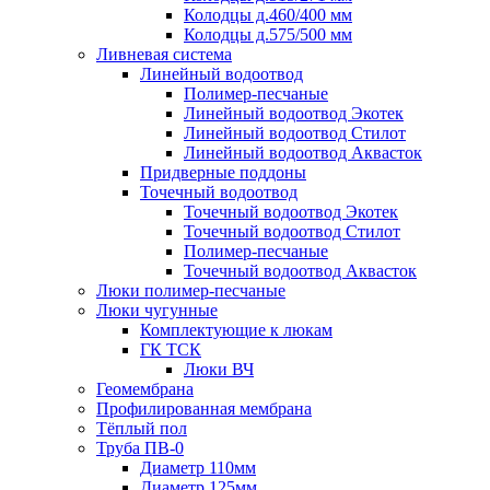
Колодцы д.460/400 мм
Колодцы д.575/500 мм
Ливневая система
Линейный водоотвод
Полимер-песчаные
Линейный водоотвод Экотек
Линейный водоотвод Стилот
Линейный водоотвод Аквасток
Придверные поддоны
Точечный водоотвод
Точечный водоотвод Экотек
Точечный водоотвод Стилот
Полимер-песчаные
Точечный водоотвод Аквасток
Люки полимер-песчаные
Люки чугунные
Комплектующие к люкам
ГК ТСК
Люки ВЧ
Геомембрана
Профилированная мембрана
Тёплый пол
Труба ПВ-0
Диаметр 110мм
Диаметр 125мм