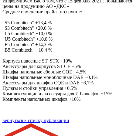
Информируем Вас о том, что с 15 февраля 2021г. повышаются
цены на продукцию АО «ДКС»
Среднее изменение прайса по группе:
"S5 Combitech" +13,4 %
"S3 Combitech" +20,0 %
"L5 Combitech" +10,0 %
"U5 Combitech" +10,0 %
"F5 Combitech” +14,3 %
"B5 Combitech" +10,4 %
Корпуса навесные ST, STX +10%
Аксессуары для корпусов ST CE +5%
Шкафы напольные сборные CQE +4,5%
Шкафы напольные моноблочные DAE +0,1%
Аксессуары для шкафов CQE и DAE +8,7%
Пульты и стойки управления +0,5%
Комплектующие и аксессуары для ИТ-шкафов +15%
Комплекты напольных шкафов +10%
вернуться к списку публикаций