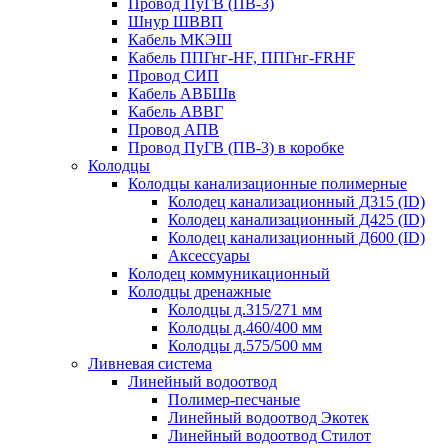
Провод ПуГВ (ПВ-3)
Шнур ШВВП
Кабель МКЭШ
Кабель ППГнг-HF, ППГнг-FRHF
Провод СИП
Кабель АВБШв
Кабель АВВГ
Провод АПВ
Провод ПуГВ (ПВ-3) в коробке
Колодцы
Колодцы канализационные полимерные
Колодец канализационный Д315 (ID)
Колодец канализационный Д425 (ID)
Колодец канализационный Д600 (ID)
Аксессуары
Колодец коммуникационный
Колодцы дренажные
Колодцы д.315/271 мм
Колодцы д.460/400 мм
Колодцы д.575/500 мм
Ливневая система
Линейный водоотвод
Полимер-песчаные
Линейный водоотвод Экотек
Линейный водоотвод Стилот