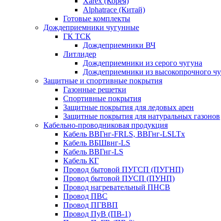
Xarex (Корея)
Alphatrace (Китай)
Готовые комплекты
Дождеприемники чугунные
ГК ТСК
Дождеприемники ВЧ
Литлидер
Дождеприемники из серого чугуна
Дождеприемники из высокопрочного чу
Защитные и спортивные покрытия
Газонные решетки
Спортивные покрытия
Защитные покрытия для ледовых арен
Защитные покрытия для натуральных газонов
Кабельно-проводниковая продукция
Кабель ВВГнг-FRLS, ВВГнг-LSLTx
Кабель ВБШвнг-LS
Кабель ВВГнг-LS
Кабель КГ
Провод бытовой ПУГСП (ПУГНП)
Провод бытовой ПУСП (ПУНП)
Провод нагревательный ПНСВ
Провод ПВС
Провод ПГВВП
Провод ПуВ (ПВ-1)