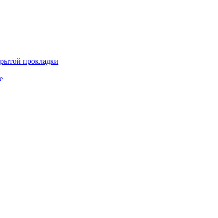
крытой прокладки
е