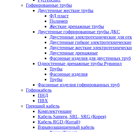
Гофрированные трубы
Двустенные жесткие трубы
ФД пласт
Полимер
Жесткие дренажные трубы
Двустенные гофрированные трубы ДКС
Двустенные электротехнические для от
Двустенные гибкие электротехнические
Двустенные жесткие электротехнически
Двустенные дренажные
Фасонные изделия для двустенных труб
Одностенные дренажные трубы Рувинил
Трубы
Фасонные изделия
Трубы
Фасонные изделия гофрированных труб
Гофрокабель
ПНД
ПВХ
Греющий кабель
Комплектующие
Кабель Samreg, SRL, SRG (Корея)
Кабель RGD (Китай)
Взрывозащищенный кабель