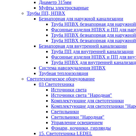
Диаметр 315мм
Муфты электросварные
Трубы ПП, НПВХ
Безнапорная для наружной канализации
Труба НПВХ безнапорная для наружной
Фасонные изделия НПВХ и ПП для нар
Труба НПВХ безнапорная для наружной
Труба НПВХ безнапорная для наружной
Безнапорная для внутренней канализации
Труба ПП для внутренней канализации
Фасонные изделия НПВХ и ПП для вну
Труба НПВХ для внутренней канализац
Система навозоудаления НПВХ
Трубная теплоизоляция
Светотехническое оборудование
03 Светотехника
Источники света
Источники света "Народная"
Комплектующие для светотехники
Комплектующие для светотехники "Нар
Светильники
Светильники "Народная"
Управление освещением
Фонари, ночники, гирлянды
15. Светотехника LEDEL