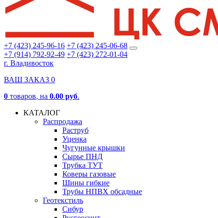
+7 (423) 245-96-16
+7 (423) 245-06-68
+7 (914) 792-92-49
+7 (423) 272-01-04
г. Владивосток
ВАШ ЗАКАЗ
0
0
товаров
, на
0.00 руб
.
КАТАЛОГ
Распродажа
Раструб
Уценка
Чугунные крышки
Сырье ПНД
Трубка ТУТ
Коверы газовые
Шины гибкие
Трубы НПВХ обсадные
Геотекстиль
Сибур
Русгеосинт