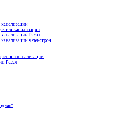
 канализации
ужной канализации
 канализации Расал
 канализации Флекстрон
тренней канализации
ии Расал
одная"