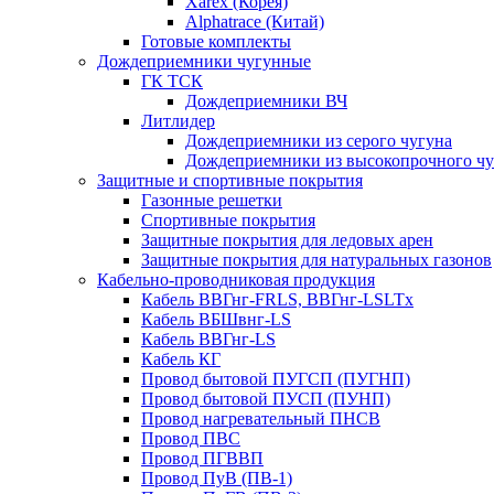
Xarex (Корея)
Alphatrace (Китай)
Готовые комплекты
Дождеприемники чугунные
ГК ТСК
Дождеприемники ВЧ
Литлидер
Дождеприемники из серого чугуна
Дождеприемники из высокопрочного чу
Защитные и спортивные покрытия
Газонные решетки
Спортивные покрытия
Защитные покрытия для ледовых арен
Защитные покрытия для натуральных газонов
Кабельно-проводниковая продукция
Кабель ВВГнг-FRLS, ВВГнг-LSLTx
Кабель ВБШвнг-LS
Кабель ВВГнг-LS
Кабель КГ
Провод бытовой ПУГСП (ПУГНП)
Провод бытовой ПУСП (ПУНП)
Провод нагревательный ПНСВ
Провод ПВС
Провод ПГВВП
Провод ПуВ (ПВ-1)