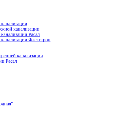
 канализации
ужной канализации
 канализации Расал
 канализации Флекстрон
тренней канализации
ии Расал
одная"