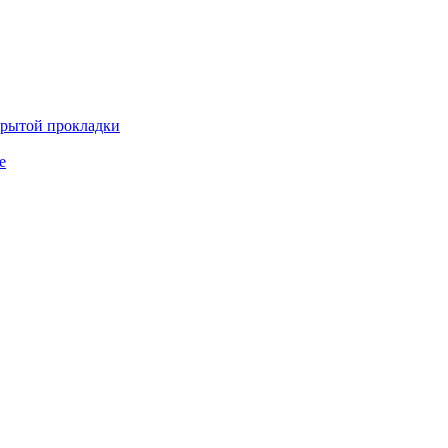
крытой прокладки
е