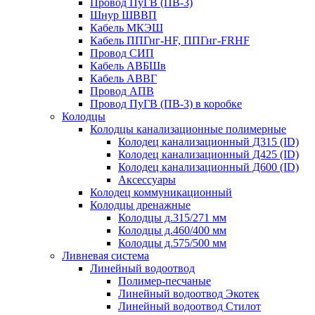
Провод ПуГВ (ПВ-3)
Шнур ШВВП
Кабель МКЭШ
Кабель ППГнг-HF, ППГнг-FRHF
Провод СИП
Кабель АВБШв
Кабель АВВГ
Провод АПВ
Провод ПуГВ (ПВ-3) в коробке
Колодцы
Колодцы канализационные полимерные
Колодец канализационный Д315 (ID)
Колодец канализационный Д425 (ID)
Колодец канализационный Д600 (ID)
Аксессуары
Колодец коммуникационный
Колодцы дренажные
Колодцы д.315/271 мм
Колодцы д.460/400 мм
Колодцы д.575/500 мм
Ливневая система
Линейный водоотвод
Полимер-песчаные
Линейный водоотвод Экотек
Линейный водоотвод Стилот