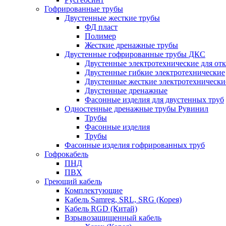
Гофрированные трубы
Двустенные жесткие трубы
ФД пласт
Полимер
Жесткие дренажные трубы
Двустенные гофрированные трубы ДКС
Двустенные электротехнические для от
Двустенные гибкие электротехнические
Двустенные жесткие электротехнически
Двустенные дренажные
Фасонные изделия для двустенных труб
Одностенные дренажные трубы Рувинил
Трубы
Фасонные изделия
Трубы
Фасонные изделия гофрированных труб
Гофрокабель
ПНД
ПВХ
Греющий кабель
Комплектующие
Кабель Samreg, SRL, SRG (Корея)
Кабель RGD (Китай)
Взрывозащищенный кабель