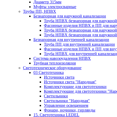
Диаметр 315мм
Муфты электросварные
Трубы ПП, НПВХ
Безнапорная для наружной канализации
Труба НПВХ безнапорная для наружной
Фасонные изделия НПВХ и ПП для нар
Труба НПВХ безнапорная для наружной
Труба НПВХ безнапорная для наружной
Безнапорная для внутренней канализации
Труба ПП для внутренней канализации
Фасонные изделия НПВХ и ПП для вну
Труба НПВХ для внутренней канализац
Система навозоудаления НПВХ
Трубная теплоизоляция
Светотехническое оборудование
03 Светотехника
Источники света
Источники света "Народная"
Комплектующие для светотехники
Комплектующие для светотехники "Нар
Светильники
Светильники "Народная"
Управление освещением
Фонари, ночники, гирлянды
15. Светотехника LEDEL