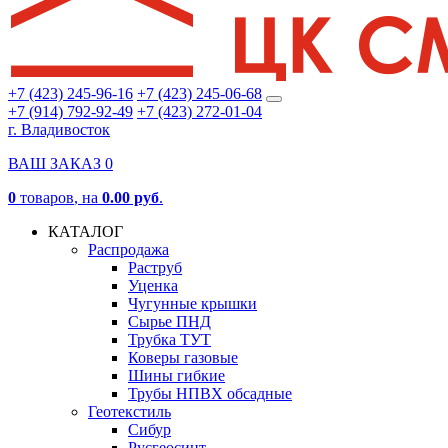
+7 (423) 245-96-16
+7 (423) 245-06-68
+7 (914) 792-92-49
+7 (423) 272-01-04
г. Владивосток
ВАШ ЗАКАЗ
0
0
товаров
, на
0.00 руб
.
КАТАЛОГ
Распродажа
Раструб
Уценка
Чугунные крышки
Сырье ПНД
Трубка ТУТ
Коверы газовые
Шины гибкие
Трубы НПВХ обсадные
Геотекстиль
Сибур
Русгеосинт